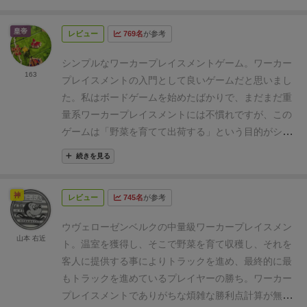
育てる野菜は、価値の低い順にトマト、レタス、キノ
手に入る
畑
：収穫したり種をまいたりする
市
コ、カリフラワー、ニンジンの５種類で、育てるため
場
：野菜が手に入る
役場
：温室を手放したり支援
皇帝
レビュー
769名
が参考
の畑をワーカーを置いて畑を取ります。
その畑も
カードが手に入ったりする
温室を手に入れ、野菜を手
３〜６個まで野菜が植えられ、価値の高い野菜は植え
に入れ、種をまいて、収穫し、供給する！！！これを
シンプルなワーカープレイスメントゲーム。ワーカー
られる数が少ない畑となります。
ルールの詳細は、
163
一番効率よく進められたプレイヤーが勝ちです！！シ
プレイスメントの入門として良いゲームだと思いまし
ルール欄の動画で詳しく紹介されているので、そちら
ンプル！！
各野菜を入れる用の収穫かごが入ってい
た。
私はボードゲームを始めたばかりで、まだまだ重
をご確認ください。
４人でプレイした感想ですが、
て、めちゃくちゃ可愛いです。しょっちゅう出し入れ
量系ワーカープレイスメントには不慣れですが、この
ワーカーは３人固定かつワーカーの食料は不要なの
があるので、かごごとプレイヤーに渡せるのがけっこ
ゲームは「野菜を育てて出荷する」という目的がシン
で、かなりパズルチックな感じでした。しかし、やり
う便利！
ワーカーは3人で固定です。1つの温室には1
プルでわかりやすく取り組みやすかったです。
ソロプ
たいことが微妙にギリギリできない感じは、ウヴェ様
続きを見る
種類の野菜を植えることができ、植えた瞬間全マスに
レイと2人プレイ、試遊で4人プレイを経験しました。
の他のワーカープレイスメントゲームにそっくりで
野菜が実るので、毎ラウンド1温室につき1つずつ収穫
ソロプレイ…5ラウンドまでと短期決戦のためなかな
す。
野菜を育てて、観光客に野菜を提供する量が
神
することができます。
野菜の交換や売買はないのです
レビュー
745名
が参考
か難しい。初心者の私には、トマト5のマスに到達す
段々と増えていき、それを何とかするためにあれもや
が、価値は
トマト
＜
レタス
＜
キノコ
＜
カリフラワー
＜
るのでやっとという感じです（トマト5以降のマスか
りたいこれもやりたいなること請け合います。
ま
ウヴェローゼンベルクの中量級ワーカープレイスメン
ニンジン
です。収穫した野菜は、観光客に振る舞いま
ら得点になります）。支援カードのデッキが複数ある
山本 右近
た、特殊な支援カードもあり、カードを共有すれば隣
ト。温室を獲得し、そこで野菜を育て収穫し、それを
す！得点トラックが点数ではなく野菜の絵になってい
ので（A~Eまで：Eは2人専用）飽きずに楽しめます。
の人と一緒にその効果を使えるなど、一風変わった工
客人に提供する事によりトラックを進め、最終的に最
て、次のテーブルに進むには書かれている野菜を提出
2人プレイ…7ラウンドまでとソロより長いので、色々
夫もあります。
なお、最終的に得点を計算するので
もトラックを進めているプレイヤーの勝ち。
ワーカー
しなければなりません。
まつなが(ピンク)は今
レタス
な戦略で楽しめます！ソロより圧倒的に楽しかったで
はなく、観光客に野菜をどれだけ提供したかなので、
プレイスメントでありがちな煩雑な勝利点計算が無い
のマスにいるので、
キノコ
を払って、
カリフラワー
を
す（笑）3〜4人用のボードよりもアクションの種類が