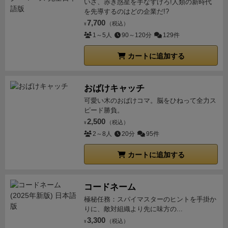
いざ、赤き惑星を手なずけろ!人類の新時代
を先導するのはどの企業だ!?
き、サービスカードをどこまで活用できるかが大事な
7,700
（税込）
気がします。
アクションは、縦一列で旗のついている
¥
1～5人
90～120分
129件
エリア２つは置けない、などの制限がありますが、他
の人にやりたいところを先に打たれた場合でも比較的
カートに追加する
柔軟に対応できる、割と冗長化しているアクションに
なっていると思いました。
ウヴェやワープレの最初の
おばけキャッチ
ゲームとしても遊べますし、ゲーマーが何度でも遊ん
可愛い木のおばけコマ。脳をひねって全力ス
で戦略を練ることもできる、幅広いゲームだと思いま
ピード勝負。
す。
そういえば、ストーリーモードがあるようなの
2,500
（税込）
¥
で、日本語版が出るのが楽しみです！
2～8人
20分
95件
カートに追加する
コードネーム
極秘任務：スパイマスターのヒントを手掛か
りに、敵対組織より先に味方の...
3,300
（税込）
¥