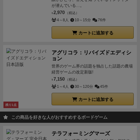
が潜んでいる…。
で得点を得られます。
ワーカーは３つ固定で、飯を払
2,970
（税込）
¥
う必要はありません。なので、飯の心配やワーカーの
4～8人
10～15分
76件
増やすタイミングなどを考える必要はなく、農地を買
い、種を買い、種を植え、収穫し、納品を行うことを
カートに追加する
繰り返していきます。
ラウンドは下記のようなフェー
ズがあります。
①ワーカーフェーズ：各プレイヤーは
アグリコラ：リバイズドエディシ
中央のボードに１つずつワーカーを置き、アクション
ョン
を実行します。
②収穫フェーズ：農地から１つずつ作
世界のゲーム界の話題を独占した話題の農場
物を収穫します。
③ツアーフェーズ：収穫した農作物
経営ゲームの改定新版!
を納品し、得点トラックを進めます。
④リフレッシュ
7,150
（税込）
¥
フェーズ：ワーカーを回収します。
これを７ラウンド
1～4人
30～120分
45件
行ったらゲーム終了で、最も得点の高いプレイヤーの
カートに追加する
勝利です。
アクションには、トマトの種を得る、農地
残り1点
を得る、種を植える、などシンプルなものや、サービ
スカードを得るなどがあります。サービスカードは、
この商品を好きな人がおすすめするボードゲーム
ゲームで５枚固定で提示され、特殊な効果をもたらす
ものです。
エッセン会場で４ラウンドだけ４人で遊び
テラフォーミングマーズ
ましたが、ルール自体はとてもシンプルですぐ理解で