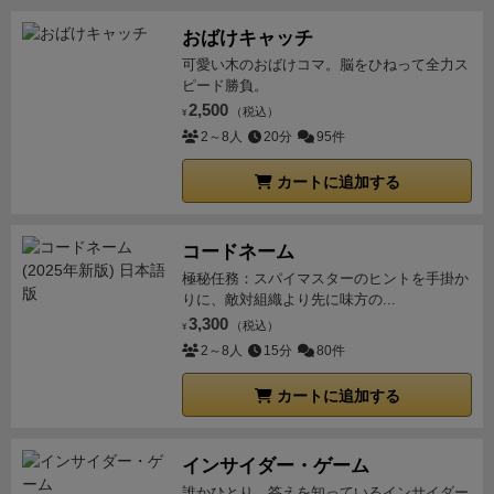
プレイヤーはいそうです。
あとは、ワーカー数が決ま
おばけキャッチ
っていて短時間で終わるゲームということもあり、負
可愛い木のおばけコマ。脳をひねって全力ス
けだすと挽回は難しいなと思います。トラックを進め
ピード勝負。
るには全野菜が必要で（ボーナスで払わずにもらうこ
2,500
（税込）
¥
ともできますが）、なにかに特化してがんがん回すと
2～8人
20分
95件
いうよりかはまんべんなく回せることが大事だと思い
カートに追加する
ます。
どちらにせよ1時間弱で終わる農場経営ゲーム
ということでまったり系のフレーバーで、テキストも
それほど多くはないので、遊びやすい＆気軽に研究し
コードネーム
たいゲームになりそうです！ストーリーモード、まだ
極秘任務：スパイマスターのヒントを手掛か
シナリオ1しかやってないので、残りも遊ぶのが楽し
りに、敵対組織より先に味方の...
3,300
み！！
以下、2018年エッセンでの英語版プレイレビュ
（税込）
¥
2～8人
15分
80件
ー。内容重複があり日本語版と用語が違いますが消す
のももったいないので残しておきます。
ウヴェの農業
カートに追加する
ゲーム。牧場物語でも牛や鶏より農作物の世話が好き
だった私としては、良い部分を抽出した最高のゲーム
です。
農作物は、トマト、レタス、きのこ、カリフラ
インサイダー・ゲーム
ワー、にんじんの５種類です。
農作物を納品すること
誰かひとり、答えを知っているインサイダー