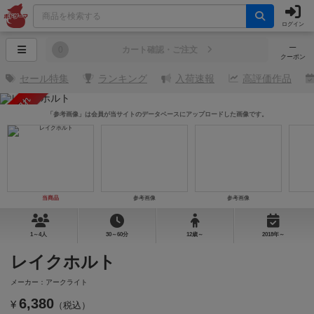
ログイン
─
0
カート確認・ご注文
クーポン
セール特集
ランキング
入荷速報
高評価作品
売り切れ
「参考画像」は会員が当サイトのデータベースにアップロードした画像です。
当商品
参考画像
参考画像
1～4人
30～60分
12歳～
2018年～
レイクホルト
メーカー：アークライト
6,380
¥
（税込）