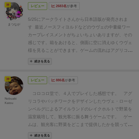
神
レビュー
2683名
が参考
5/25にアークライトさんから日本語版が発売されま
まつなが
す
最近ノースフィヨルドなどのウヴェの中量級ワー
カープレイスメントがちょいちょいありますが、その
感じです。
箱をあけると、側面に空に消えゆくウヴェ
様を見ることができます。
ゲームの流れはアグリコラ
やカヴェルナとだいたい同じです。供給フェイズだけ
続きを見る
は特有で、このゲームの一番の特徴です。
１．
労働フ
ェイズ
：空いているアクションマスにワーカーを配置
神
レビュー
886名
が参考
しアクションを解決します。
２．
収穫フェイズ
：温室
から野菜を収穫します。１温室１野菜です。
３．
供給
コロコロ堂で、４人でプレイした感想です。
アグ
フェイズ
：野菜を払って得点トラックを進めます。
Nobuaki
リコラやパッチワークをデザインしたウヴェ・ローゼ
Katou
４．
帰宅フェイズ
：ワーカーを手元に戻します。
これ
ンベルグによるアイルランドのレイクホルトで野菜を
を
7ラウンド
やって、得点トラックでもっとも先にい
温室栽培して、観光客に振る舞うゲームです。
ゲー
るプレイヤーの勝ち！
アクションマスは2人で遊ぶと
ムは、観光客に野菜をどこまで提供したかを競って、
3✕4と割とコンパクトですが、裏面の3～4人用は6✕4
１番野菜を提供したプレイヤーの勝ちとなります。
とアクションが倍に！
列ごとに左から
資材店
：温室が
続きを見る