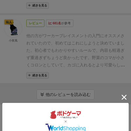
順位も楽に分かりやすいです。
ゲーム自体はさまざ
のはプレイアビリティが高くて良い。ワーカーが3固
払って、
ニンジン
を払って、
トマト
2個
を払って…、
少ないので、不慣れな方は2人プレイから始めて慣れ
続きを見る
まなジレンマに悩まされますが、プレイ感は今までの
定なのもテンポが良く◯。
特徴的なのがトラックの進
という風に野菜を払います。基本はそうなのですが、
ていくのがいいと思います。
強い人とプレイしていな
ウヴェ様のゲームの中では軽く（ただし、ゲーマーズ
め方で、通常は野菜を支払ってトラックを進めるとこ
毎ラウンド1回だけ払う代わりにもらうことで1テーブ
いので分かりませんが、今までやった感じだと、点差
仙人
ゲームです）、時間もそれほど掛からずできます。
レビュー
681名
が参考
ろをラウンド毎に1度だけ野菜をもらう事によりトラ
ル進めます。変わってる！
あとはこのゲームの特徴か
のつきにくいゲームなのかもしれないなと思いまし
シナリオなども用意されているので、繰り返しプレイ
ックを進める事ができる。当然トラックを進めるほど
もしれない
支援カード
！
A～Eデッキ
まであり、ゲーム
た。
自分の温室に野菜のコマを並べるのは楽しく、そ
他の方がワーカープレイスメントの入門にオススメさ
したくなるゲームだと思います。
進めるのに必要な野菜の数は増えていくが、もらって
小夜風
を始める前にどれか選びます。デッキごとに特徴があ
こまでカツカツ感もなく収穫していけるので、そこも
れていたので、初めてはこれにしようと決めていまし
進める際には支払って進める場合と同数の野菜をもら
るので、全デッキを試してみたくなるやつ。
Eデッキ
オススメポイントです。
初心者でちょっと重めのワー
た。
初心者でもわかりやすいルールで、内容も軽過ぎ
えるため、なるべく早くトラックを進めた方がより多
は2人プレイ専用のデッキ
なので、2人で遊んだときは
カープレイスメントをはじめてみたいな、という方に
ず重過ぎずちょうど良かったです。
野菜のコマが小さ
くの野菜を獲得する機会を得ることができる。しかし
Eデッキを使ってみました。この写真はAデッキ。
3ワ
オススメです。
くコロンとしていて、カゴに入れるとより可愛らしい
野菜は栽培する際に資源としても必要であるため、先
ーカー✕7ラウンドで21回アクションというのは、ノ
デザインになるのが好きです。
野菜獲得の時にカゴご
を見据えて必要最低限は手元に置いておく必要があ
続きを見る
ースフィヨルドも一緒かも？ただラウンドごとに変わ
と渡せるのも便利でした。
自分が何を集めればいいか
る。
このもらって進めるという手段があるおかげで、
った処理はないので、もっとシンプルかもしれない。
先がわかっていても、1ターン3手番しかありません
プレイヤーはより計画的なゲーム進行が求められる事
最後に、このゲームが今風なのは、
ストーリーモード
し、やりたかった手が人に取られることもあって、あ
他のレビューを読み込む
になる。
ゲーム内容は特に目新しいギミックなどは無
があるから！！！
ある日あなたのもとに、
トマトの収
ーこれが皆さんの言うジレンマかと思いながらプレイ
く終始地味ではあるが、他プレイヤーが何をやりたい
穫量が不安なの…助けてくれる？
っていう感じに人が
しました。
次は違う支援カードやストーリーモード、
再入荷までお待ち下さい
かが比較的読みやすいためインタラクションは強めに
訪れます。あなたは無事ストーリーを進めることがで
ソロプレイもしてみたいなぁと思っています。
かなり
感じられ、そこに頭を悩ませるのが楽しい。計画性が
入荷通知を受け取る
きるのか！
ストーリーモードといっても、込み入った
悩みつつも楽しんで遊べたのでとても満足しまし
最も重要だが、あくまで相対的なパフォーマンスで勝
話があるわけではなく、今回は特別に何ラウンドでこ
た！！