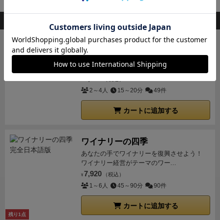
会員登録
後、通知送信先を設定すると入荷通知を受け取れます
敗が決まるので、自分の手を進めるか、他プレイヤー
ういう条件を満たした上で勝利しよう！みたいな拡張
の邪魔をするか、その辺りの駆け引きも重要な要素と
このボードゲームを持ってる人が購入した商品
ルールな感じです。シナリオは5つあり一応順番が決
なっている。
インタラクションの強さに加えてストー
まっていますがどこから遊んでもよくなっています。
リーモードが存在する上に支援カードのデッキも数種
ということで、デッキとストーリーモードと、シンプ
キングドミノ
類用意されているため、リプレイ性は高く遊ぶほどに
ルながらも飽きが来ないようにリプレイ性はかなり高
欲しいタイルを手に入れて、森や海、草原の
面白い。またルールも複雑でなく導入もしやすいた
広がる自分の王国を広げよう！
まってます。
4人と2人で計5回くらい遊んでみまし
め、(基本的にはゲーマーズゲームだが)ピュアゲーマ
3,300
（税込）
¥
た。
数ラウンド先を見通してアクションを考え出すと
ー以外にもとっつき易く幅広い層にオススメできるゲ
2～4人
15～20分
49件
大変なのですが、ラウンド終わりに納品する野菜は見
ームだと思う。
えているので、このラウンドはこれを増やそう！と目
カートに追加する
の前の目標が立てやすく、遊びやすいです。お金のよ
うな抽象的な概念もないので、めちゃくちゃシンプ
ワイナリーの四季
ル。一応3種類の野菜を1種類の野菜3つに変換する、
あなたの手でワイナリーを復興させよう！
といったアクションもありますが、ごく一部。
ただ、
ワイナリー経営がテーマのワー...
勝ち負けが一目見るとわかるようになっていて、温室
7,920
（税込）
¥
をたくさん作るからこのラウンドはしゃがもう！って
1～6人
45～90分
90件
いう意識的なアクションの結果、得点トラックが後ろ
になっているプレイヤーはいいのですが、負けだして
カートに追加する
残り1点
得点トラックが後ろのほうになると、ちょっとつらい