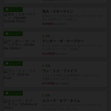
レビュー
花火：スターマイン
自分のカードは見えず他のプレイヤーのカードが
見える状態でカードを教えた...
約8時間前
by mob567
レビュー
充実
アンダー・ザ・テーブラー
笑えるバカゲームを集めているライトゲーマーと
してのレビューです。正体隠...
約10時間前
by toyota
レビュー
充実
ワン・トゥ・ファイブ
とにかくお手軽にすき間時間をうめるゲームとし
て重宝するゲームです。いわ...
約12時間前
by nabekoh
レビュー
充実
エコーズ・オブ・タイム
カードゲームにファイナルファンタジーのアクテ
ィブタイムバトル（もしくは...