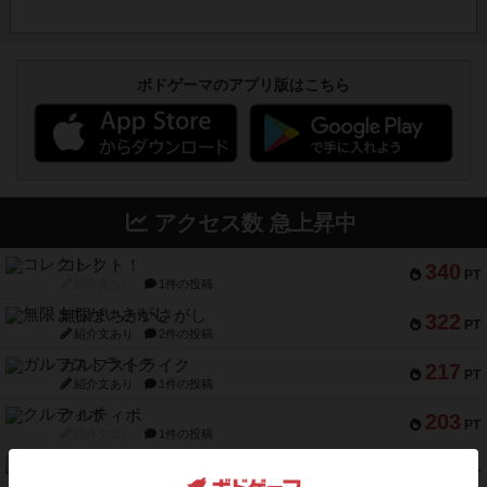
ボドゲーマのアプリ版はこちら
アクセス数 急上昇中
コレクト！
340
PT
紹介文なし
1件の投稿
無限まちがいさがし
322
PT
紹介文あり
2件の投稿
ガルフストライク
217
PT
紹介文あり
1件の投稿
クルティボ
203
PT
紹介文なし
1件の投稿
1809
112
PT
紹介文あり
1件の投稿