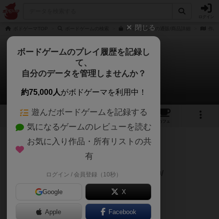
ログイン
閉じる
ボドゲーマTOP
ボードゲームの検索
レイクホルトの通販/商品詳細
作品
ボードゲームのプレイ履歴を記録し
て、
レイクホルト
自分のデータを管理しませんか？
2件のリプレイ日記
約75,000人
がボドゲーマを利用中！
遊んだボードゲームを記録する
19
14
48
トップ
画像
動画
レビュー
カフェ
気になるゲームのレビューを読む
投稿日：2022年11月20日 22時37分
お気に入り作品・所有リストの共
56
名に読まれています
有
S＆C Play No.8: 2 PlayersWinner:
Chisatohttps://minarinbg.com/scdiary220510/
ログイン / 会員登録（10秒）
Google
X
みなりん
Apple
Facebook
続きを読む