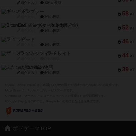
PT
紹介文あり
13件の投稿
ギャンブラー
58
PT
紹介文なし
2件の投稿
Bitter End ブタペスト救出作戦
52
PT
紹介文なし
1件の投稿
ラピード
46
PT
紹介文なし
1件の投稿
ザ・フラッフィー・ライト
44
PT
紹介文なし
0件の投稿
ふたつの城の物語
39
PT
紹介文あり
6件の投稿
※Apple、Apple のロゴ は、米国および他の国々で登録されたApple Inc.の商標です。
※App Store は、Apple Inc.のサービスマークです。
※Android は、グーグル インコーポレイテッドの商標または登録商標です。
※Google Play とそのロゴは、Google Inc.の商標または登録商標です。
ボドゲーマTOP