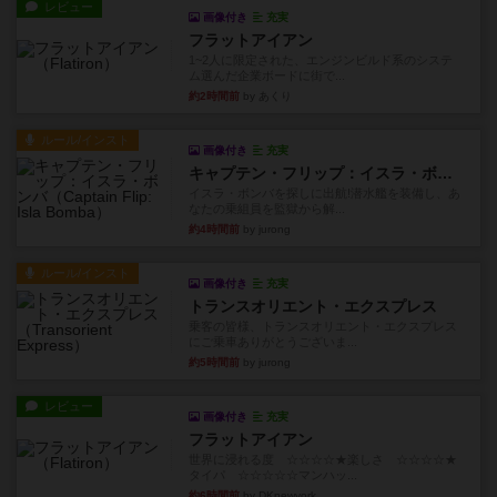
レビュー
画像付き
充実
フラットアイアン
1~2人に限定された、エンジンビルド系のシステ
ム選んだ企業ボードに街で...
約2時間前
by あくり
ルール/インスト
画像付き
充実
キャプテン・フリップ：イスラ・ボンバ
イスラ・ボンバを探しに出航!潜水艦を装備し、あ
なたの乗組員を監獄から解...
約4時間前
by jurong
ルール/インスト
画像付き
充実
トランスオリエント・エクスプレス
乗客の皆様、トランスオリエント・エクスプレス
にご乗車ありがとうございま...
約5時間前
by jurong
レビュー
画像付き
充実
フラットアイアン
世界に浸れる度 ☆☆☆☆★楽しさ ☆☆☆☆★
タイパ ☆☆☆☆☆マンハッ...
約6時間前
by DKnewyork