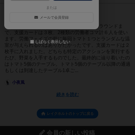
または
投稿日：2020年01月26日 17時59分
202
メールで会員登録
名に読まれています
ソロプレイで遊びました。ソロプレイでは5ラウンドま
で、支援カードは３枚、2種類の労働者コマ計６人を使い
ます。労働フェイズの前に毎回トマト１つとランダムな温
しばらく表示しない
室が与えられるのはありがたかったです。支援カードは２
枚手に入れました。どちらも特定のアクションを実行する
たび、野菜を入手するものでした。最終的に辿り着いたの
はトマト5個のテーブル。トマト5個のテーブル以降の通過
もしくは到達したテーブル1卓ご...
小夜風
続きを読む
レイクホルトのトップに戻る
会員の新しい投稿