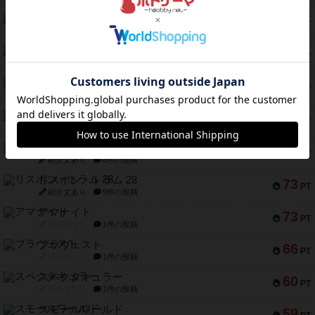
ファースト・イン・フライト
108
PT
紹介文あり
3件の投稿
モズビ－ズ・レイダ－ズ
94
PT
紹介文あり
1件の投稿
テンプテーション
79
PT
紹介文なし
2件の投稿
インドネシア
78
PT
紹介文あり
2件の投稿
宵と暁の呪文書
75
PT
紹介文あり
8件の投稿
リスボン・トラム 28
73
PT
紹介文あり
9件の投稿
アマナイト
73
PT
紹介文なし
1件の投稿
ブラヴェスト
66
PT
紹介文なし
1件の投稿
スペクタキュラー
60
PT
紹介文なし
1件の投稿
スモールワールド
59