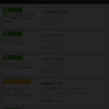
レビュー
ハゲタカのえじき
超有名なゲームですが、初めてプレイしました。1
から15までのカードがプ...
1分前
by みいやん
レビュー
ジャスト・ワン
まぁ面白かった‼️よくテレビとかのバラエティなん
かで、お題がわからずに...
6分前
by みいやん
レビュー
ピタッコカルタ
ボドゲ相席会でプレイしましたひらがなが書かれ
たカードを2枚まで手をつけ...
13分前
by みいやん
ルール/インスト
画像付き
充実
ノームズ・アット・ナイト
ベネボレンス女王は、忠実な臣民を称えるための
祝宴を開こうとしています。...
約1時間前
by jurong