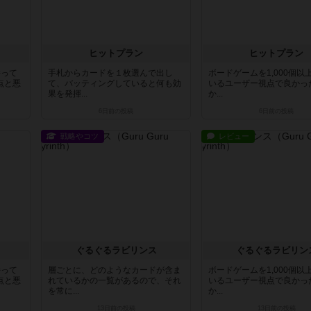
ヒットプラン
ヒットプラン
持って
手札からカードを１枚選んで出し
ボードゲームを1,000個以
点と悪
て、バッティングしていると何も効
いるユーザー視点で良かっ
果を発揮...
か...
6日前
の投稿
6日前
の投稿
戦略やコツ
レビュー
ぐるぐるラビリンス
ぐるぐるラビリン
持って
層ごとに、どのようなカードが含ま
ボードゲームを1,000個以
点と悪
れているかの一覧があるので、それ
いるユーザー視点で良かっ
を常に...
か...
13日前
の投稿
13日前
の投稿