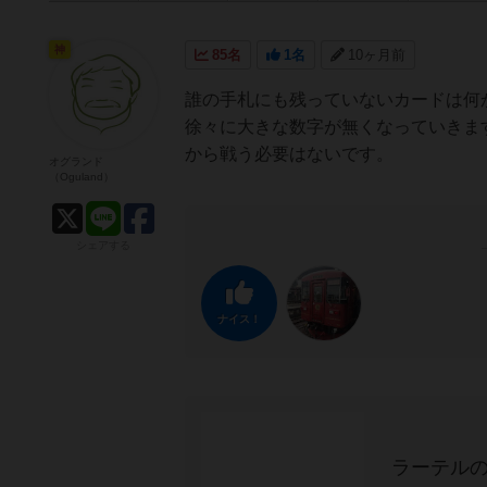
神
85名
1名
10ヶ月前
誰の手札にも残っていないカードは何
徐々に大きな数字が無くなっていきま
から戦う必要はないです。
オグランド
（Oguland）
シェアする
ナイス！
ラーテル