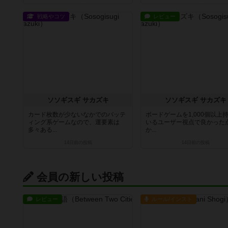
戦略やコツ
レビュー
ソソギスギ サカズキ
ソソギスギ サカズキ
カード枚数が少ないなかでのバッテ
ボードゲームを1,000個以上
ィング系ゲームなので、運要素は
いるユーザー視点で良かった
多々ある...
か...
14日前
の投稿
14日前
の投稿
会員の新しい投稿
レビュー
ルール/インスト