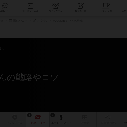
索
新着レビュー
ボードゲーム会
コミュニティ
掲示板一覧
ータ
戦略やコツ
オグランド（Oguland）さんの投稿
年～
さんの戦略やコツ
1
1
リプレイ
日記
戦略
・コツ
ルール
/インスト
掲示板
拡張/関連
作
次