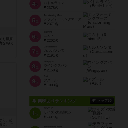
4
バトルライン
位
2378名
Terraforming Mars
5
テラフォーミングマーズ
位
2371名
6 nimmt!
6
ニムト
位
でも指摘
2202名
力な鳥(カ
Carcassonne
7
カルカソンヌ
位
2191名
Wingspan
8
ウイングスパン
位
2150名
Azul
9
アズール
位
1903名
興味ありランキング
トップ50
SCYTHE
1
サイズ -大鎌戦役-
位
2415名
から、超
感じ。パ
Terraforming Mars