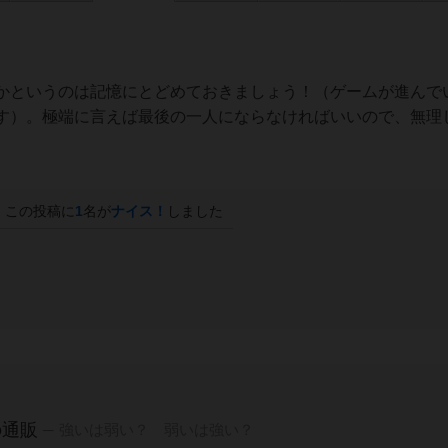
かというのは記憶にとどめておきましょう！（ゲームが進んで
す）。極端に言えば最後の一人にならなければいいので、無理
この投稿に
1
名が
ナイス！
しました
の通販
強いは弱い？ 弱いは強い？