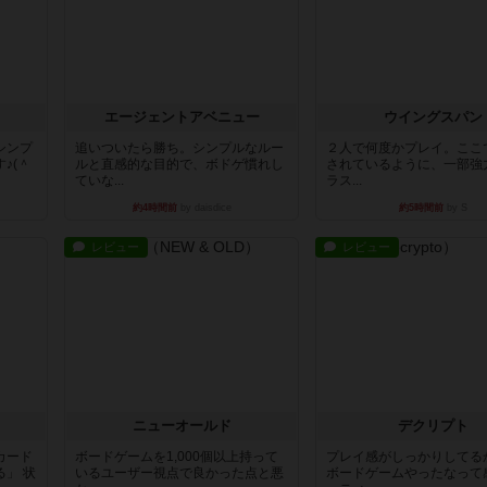
エージェントアベニュー
ウイングスパン
シンプ
追いついたら勝ち。シンプルなルー
２人で何度かプレイ。ここ
♪(＾
ルと直感的な目的で、ボドゲ慣れし
されているように、一部強
ていな...
ラス...
約4時間前
by daisdice
約5時間前
by S
レビュー
レビュー
ニューオールド
デクリプト
カード
ボードゲームを1,000個以上持って
プレイ感がしっかりしてる
」 状
いるユーザー視点で良かった点と悪
ボードゲームやったなって