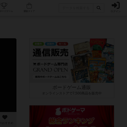
ログイン
カフェ/店舗
人気ボードゲーム
通販ストア
ボードゲーム通販
オンラインストアで7,500商品を販売中
のおすすめ