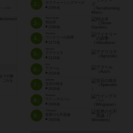
2
テラフォーミングマーズ
位
2395名
ーム家族)
Stone Garden
3
枯山水
位
2280名
Viticulture
4
ワイナリーの四季
位
2272名
Agricola
5
アグリコラ
位
2120名
Azul
6
アズール
位
2034名
5までの数
。これを
Splendor
7
宝石の煌き
位
2029名
Wingspan
8
ウイングスパン
位
2006名
7 Wonders
9
世界の七不思議
位
1920名