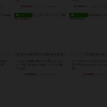
か...
ーティ...
nd）
約10時間前
by オグランド（Oguland）
約11時間前
by ヒロ(新！ボードゲ
レビュー
レビュー
ュ
メメントオンラインタクティクス
ヘックメック
木箱を
どんどん物量が増えて大変になって
サイコロゲームです1から
大化
いく押し付け合いが楽しいゲーム盛
字と芋虫がかかれたダイス
り上が...
振っ...
約18時間前
by nekomanma222
約20時間前
by みいやん