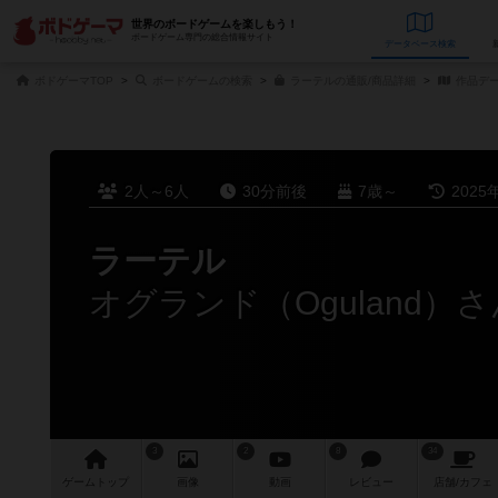
世界のボードゲームを楽しもう！
ボードゲーム専門の総合情報サイト
データベース
検
ボドゲーマTOP
ボードゲームの検索
ラーテルの通販/商品詳細
作品デ
2人～6人
30分前後
7歳～
2025
ラーテル
オグランド（Oguland）
3
2
8
34
ゲーム
トップ
画像
動画
レビュー
店舗/
カフェ