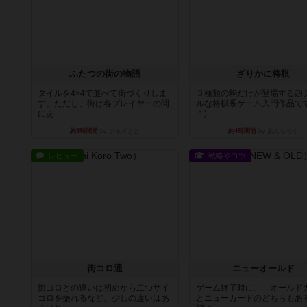
ふたつの街の物語
ざりかに将棋
タイルを4×4で並べて街づくりしま
３種類の駒だけが登場する超
す。ただし、街は各プレイヤーの間
ルな将棋系ゲーム入門作品です
にあ...
＾)...
約3時間前
by ジェイとと
約4時間前
by あんちっく
レビュー
戦略やコツ
街コロ通
ニューオールド
街コロとの違いは初めから二つサイ
ゲーム終了時に、「オールド
コロを振れるなど、少しの違いはあ
とニューカードのどちらもある