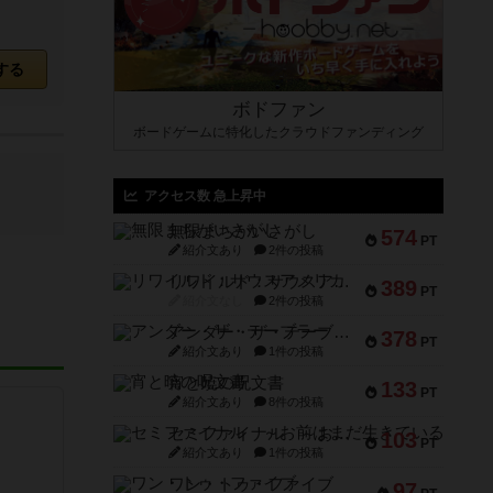
する
ボドファン
ボードゲームに特化したクラウドファンディング
アクセス数 急上昇中
無限まちがいさがし
574
PT
紹介文あり
2件の投稿
リワイルド：サウスアメリカ
389
PT
紹介文なし
2件の投稿
アンダー・ザ・テーブラー
378
PT
紹介文あり
1件の投稿
宵と暁の呪文書
133
PT
紹介文あり
8件の投稿
セミファイナル ～お前はまだ生きている～
103
PT
紹介文あり
1件の投稿
ワン・トゥ・ファイブ
97