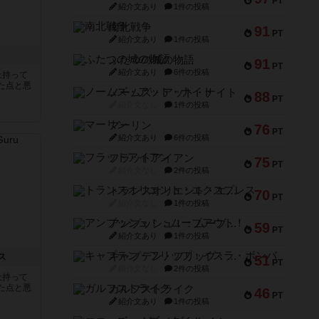
PT
紹介文あり
1件の投稿
南北戦争
91
PT
紹介文あり
1件の投稿
ふたつの城の物語
91
PT
紹介文あり
6件の投稿
上持って
た点と悪
ノームズ・アット・ナイト
88
PT
紹介文なし
1件の投稿
マーリン
76
PT
紹介文あり
6件の投稿
フラットアイアン
75
PT
紹介文なし
2件の投稿
トランスオリエント・エクスプレス
70
PT
紹介文なし
1件の投稿
アンブッシュ！：ムーブアウト！
59
PT
紹介文あり
1件の投稿
キャプテン・フリップ：イスラ・ボンバ
ス
51
PT
紹介文なし
2件の投稿
上持って
た点と悪
ガルフストライク
46
PT
紹介文あり
1件の投稿