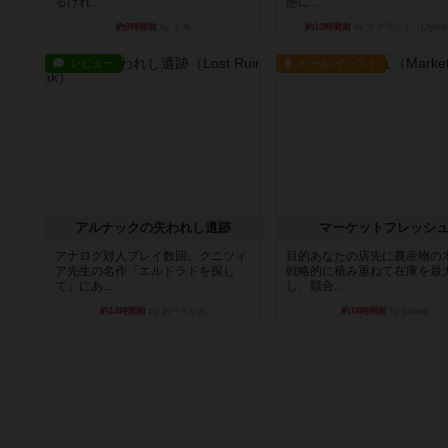
るけれ...
態に...
約9時間前
by くみ
約10時間前
by オグランド（Ogula
レビュー
ルール/インスト
アルナックの失われし遺跡
マーケットフレッシ
アナログ対人プレイ数回。クニツィ
目的あなたの店先に農産物の
ア先生の名作「エルドラドを探し
戦略的に積み重ねて在庫を最
て」にあ...
し、競合...
約14時間前
by おーちゃん
約18時間前
by jurong