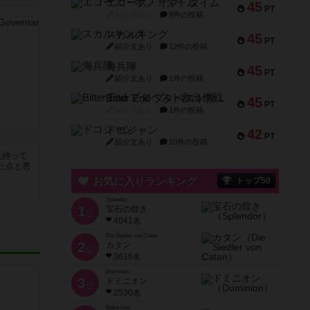
エコーズ・オブ・タイム
45
PT
紹介文なし
8件の投稿
スカルキング
45
PT
紹介文あり
12件の投稿
海兵隊
45
PT
紹介文あり
1件の投稿
Bitter End ブタペスト救出作戦
45
PT
紹介文なし
1件の投稿
ドコジャン
42
ス
PT
紹介文あり
10件の投稿
上持って
た点と悪
お気に入りランキング
トップ50
Splendor
1
宝石の煌き
位
4041名
Die Siedler von Catan
2
カタン
位
3616名
Dominion
3
ドミニオン
位
2530名
Battle Line