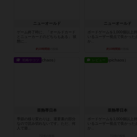
ニューオールド
ニューオールド
ゲーム終了時に、「オールドカード
ボードゲームを1,000個以上
とニューカードのどちらもある」 状
いるユーザー視点で良かった
態に...
か...
約10時間前
の投稿
約10時間前
の投稿
戦略やコツ
レビュー
亜熱帯日本
亜熱帯日本
季節の移り変わりは、運要素の部分
ボードゲームを1,000個以上
なので読み切れないです。ただ、何
いるユーザー視点で良かった
人で遊...
か...
7日前
の投稿
7日前
の投稿