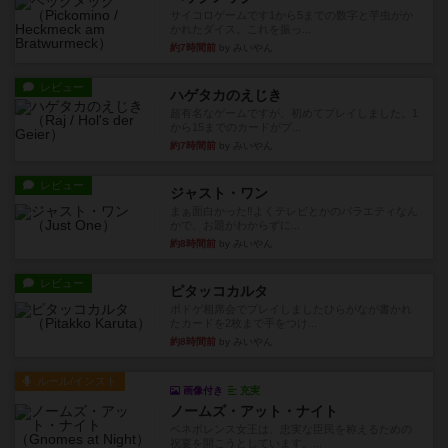
サイコロゲームです1から5までの数字と芋虫がか
かれたダイス。これを振っ...
約7時間前
by みいやん
レビュー
ハゲタカのえじき
超有名なゲームですが、初めてプレイしました。1
から15までのカードがプ...
約7時間前
by みいやん
レビュー
ジャスト・ワン
まぁ面白かった‼️よくテレビとかのバラエティなん
かで、お題がわからずに...
約8時間前
by みいやん
レビュー
ピタッコカルタ
ボドゲ相席会でプレイしましたひらがなが書かれ
たカードを2枚まで手をつけ...
約8時間前
by みいやん
ルール/インスト
画像付き
充実
ノームズ・アット・ナイト
ベネボレンス女王は、忠実な臣民を称えるための
祝宴を開こうとしています。...