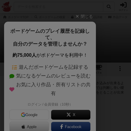
ログイン
閉じる
ボドゲーマTOP
ボードゲームの検索
ラーの通販/商品詳細
作品データ
ボードゲームのプレイ履歴を記録し
て、
ラー
自分のデータを管理しませんか？
0件の掲示板
約75,000人
がボドゲーマを利用中！
遊んだボードゲームを記録する
12
4
41
154
トップ
画像
動画
レビュー
カフェ
気になるゲームのレビューを読む
ログインするとラーに関する掲示板の作成やコメントの書き込みが出来るよ
お気に入り作品・所有リストの共
うになります。ルールの疑問やエラッタ情報、マニュアルでは判断し辛い曖
昧な表記等について会員同士で自由にコミュニケーションをとることが出来
有
ます。
ログイン / 会員登録（10秒）
ログイン/無料会員登録
Google
X
Apple
Facebook
ラーのトップに戻る