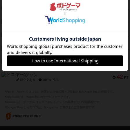
ガルフストライク
46
PT
紹介文あり
1件の投稿
エコーズ・オブ・タイム
45
PT
紹介文なし
8件の投稿
スカルキング
45
PT
紹介文あり
12件の投稿
海兵隊
45
PT
紹介文あり
1件の投稿
Bitter End ブタペスト救出作戦
45
PT
紹介文なし
1件の投稿
ドコジャン
42
PT
紹介文あり
10件の投稿
※Apple、Apple のロゴ は、米国および他の国々で登録されたApple Inc.の商標です。
※App Store は、Apple Inc.のサービスマークです。
※Android は、グーグル インコーポレイテッドの商標または登録商標です。
※Google Play とそのロゴは、Google Inc.の商標または登録商標です。