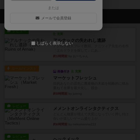
または
会員の新しい投稿
メールで会員登録
レビュー
充実
アルナックの失われし遺跡
しばらく表示しない
アナログ対人プレイ数回。クニツィア先生の名作
「エルドラドを探して」にあ...
約1時間前
by おーちゃん
ルール/インスト
画像付き
充実
マーケットフレッシュ
目的あなたの店先に農産物の木箱を戦略的に積み
重ねて在庫を最大化し、競合...
約5時間前
by jurong
レビュー
メメントオンラインタクティクス
どんどん物量が増えて大変になっていく押し付け
合いが楽しいゲーム盛り上が...
約6時間前
by nekomanma222
レビュー
ヘックメック