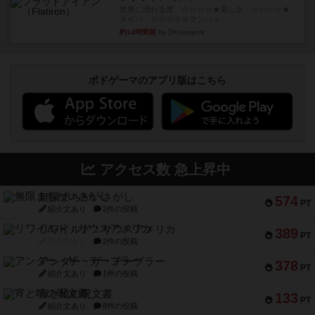
世界に浸れる度 ☆☆☆☆★楽しさ ☆☆☆☆★
タイパ ☆☆☆☆☆マンハッ...
約14時間前
by DKnewyork
ボドゲーマのアプリ版はこちら
アクセス数 急上昇中
無限まちがいさがし
574
PT
紹介文あり
2件の投稿
リワイルド：サウスアメリカ
389
PT
紹介文なし
2件の投稿
アンダー・ザ・テーブラー
378
PT
紹介文あり
1件の投稿
宵と暁の呪文書
133
PT
紹介文あり
8件の投稿