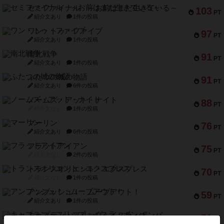
セミファイナル ～お前はまだ生きている～
103
PT
紹介文あり
1件の投稿
ワン・トゥ・ファイブ
97
PT
紹介文あり
1件の投稿
南北戦争
91
PT
紹介文あり
1件の投稿
ふたつの城の物語
91
PT
紹介文あり
6件の投稿
ノームズ・アット・ナイト
88
PT
紹介文なし
1件の投稿
マーリン
76
PT
紹介文あり
6件の投稿
フラットアイアン
75
PT
紹介文なし
2件の投稿
トランスオリエント・エクスプレス
70
PT
紹介文なし
1件の投稿
アンブッシュ！：ムーブアウト！
59
PT
紹介文あり
1件の投稿
キャプテン・フリップ：イスラ・ボンバ
51
PT
紹介文なし
2件の投稿