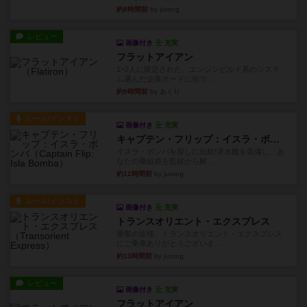
約8時間前
by jurong
レビュー
画像付き
充実
フラットアイアン
1~2人に限定された、エンジンビルド系のシステ
ム選んだ企業ボードに街で...
約9時間前
by あくり
ルール/インスト
画像付き
充実
キャプテン・フリップ：イスラ・ボンバ
イスラ・ボンバを探しに出航!潜水艦を装備し、あ
なたの乗組員を監獄から解...
約12時間前
by jurong
ルール/インスト
画像付き
充実
トランスオリエント・エクスプレス
乗客の皆様、トランスオリエント・エクスプレス
にご乗車ありがとうございま...
約13時間前
by jurong
レビュー
画像付き
充実
フラットアイアン