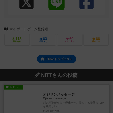
マイボードゲーム登録者
113
63
60
66
興味あり
経験あり
お気に入り
持ってる
R18のトップに戻る
NITTさんの投稿
レビュー
オジサンメッセージ
Ojisan messege
判定基準がかなり曖昧だが、飲んでる状態ならか
なり楽しい！
約1年前
の投稿