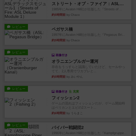
ストリート・オブ・ファイア：ASLデラックスモジュール1
1985年にAvalon Hill社が出版した『Streets of ...
約5時間前
by Chaco
レビュー
ペガサス橋
1997年にAvalon Hill社が出版した『Pegasus Bri...
約5時間前
by Chaco
レビュー
画像付き
オラニエンブルガー運河
存在をうっすらと認識していたけど、セールやっ
てて、2人専用でワカプレと...
約5時間前
by みいやん
レビュー
画像付き
充実
フィッシェン2
ゲームの流れはフィッシェンだが、ゲーム開始時
はペリカンとエビの2スート...
約6時間前
by うらまこ
レビュー
パイパー戦闘団2
1996年にAvalon Hill社が出版した『Kampfgruppe...