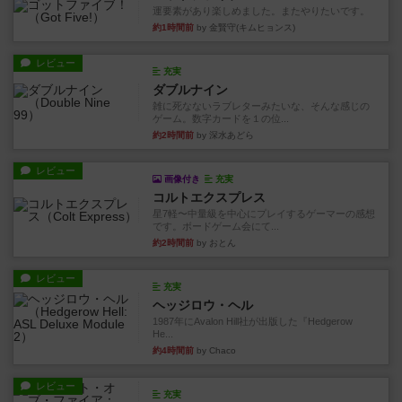
運要素があり楽しめました。またやりたいです。
約1時間前
by 金賢守(キムヒョンス)
レビュー
充実
ダブルナイン
雑に死なないラブレターみたいな、そんな感じの
ゲーム。数字カードを１の位...
約2時間前
by 深水あどら
レビュー
画像付き
充実
コルトエクスプレス
星7軽〜中量級を中心にプレイするゲーマーの感想
です。ボードゲーム会にて...
約2時間前
by おとん
レビュー
充実
ヘッジロウ・ヘル
1987年にAvalon Hill社が出版した『Hedgerow
He...
約4時間前
by Chaco
レビュー
充実