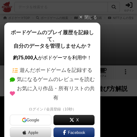
ログイン
閉じる
ボドゲーマTOP
ボードゲームの検索
R18
動画
NITTさんの登録
ボードゲームのプレイ履歴を記録し
て、
R18
自分のデータを管理しませんか？
PV・遊び方解説
約75,000人
がボドゲーマを利用中！
遊んだボードゲームを記録する
9
4
12
2
トップ
画像
動画
レビュー
カフェ
気になるゲームのレビューを読む
PV・遊び方解説
お気に入り作品・所有リストの共
作品紹介
ルール説明
約1年前
有
ログイン / 会員登録（10秒）
Google
X
Apple
Facebook