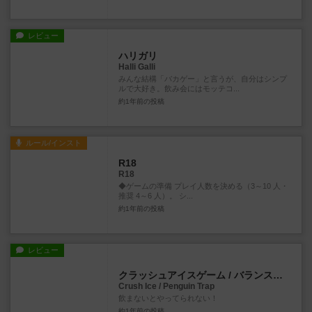
レビュー
ハリガリ
Halli Galli
みんな結構「バカゲー」と言うが、自分はシンプ
ルで大好き。飲み会にはモッテコ...
約1年前
の投稿
ルール/インスト
R18
R18
◆ゲームの準備 プレイ人数を決める（3～10 人・
推奨 4～6 人）。 シ...
約1年前
の投稿
レビュー
クラッシュアイスゲーム / バランスアイスキューブ / ペンギントラップ
Crush Ice / Penguin Trap
飲まないとやってられない！
約1年前
の投稿