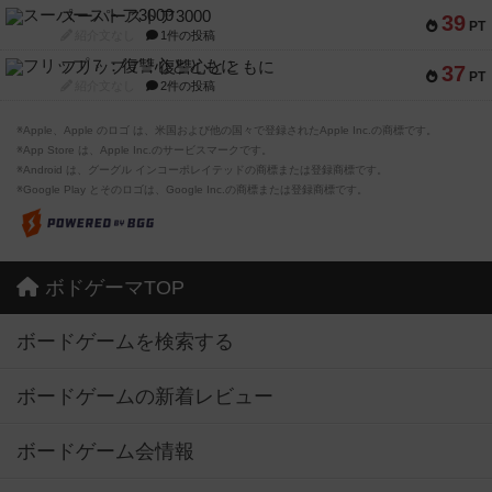
スーパーストア3000
39
PT
紹介文なし
1件の投稿
フリップ７：復讐心とともに
37
PT
紹介文なし
2件の投稿
※Apple、Apple のロゴ は、米国および他の国々で登録されたApple Inc.の商標です。
※App Store は、Apple Inc.のサービスマークです。
※Android は、グーグル インコーポレイテッドの商標または登録商標です。
※Google Play とそのロゴは、Google Inc.の商標または登録商標です。
ボドゲーマTOP
ボードゲームを検索する
ボードゲームの新着レビュー
ボードゲーム会情報