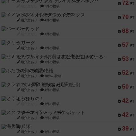
キャプテン・フリップ：イスラ・ボンバ
72
PT
紹介文なし
2件の投稿
メメントオンラインタクティクス
70
PT
紹介文あり
4件の投稿
パーミッド
68
PT
紹介文なし
1件の投稿
クリーグ
57
PT
紹介文あり
1件の投稿
セミファイナル ～お前はまだ生きている～
53
PT
紹介文あり
1件の投稿
ふたつの街の物語
52
PT
紹介文あり
18件の投稿
クランク! ：冒険者たち（拡張）
50
PT
紹介文あり
4件の投稿
とうほうの！
42
PT
紹介文なし
1件の投稿
スターマイン・ラミー ポケット
42
PT
紹介文あり
2件の投稿
海兵隊
39
PT
紹介文あり
1件の投稿