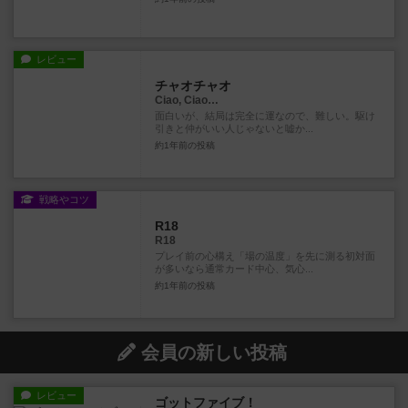
レビュー
チャオチャオ
Ciao, Ciao…
面白いが、結局は完全に運なので、難しい。駆け
引きと仲がいい人じゃないと嘘か...
約1年前
の投稿
戦略やコツ
R18
R18
プレイ前の心構え「場の温度」を先に測る初対面
が多いなら通常カード中心、気心...
約1年前
の投稿
会員の新しい投稿
レビュー
ゴットファイブ！