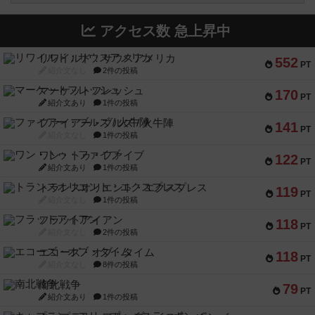
アクセス数 急上昇中
リワイルド：サウスアメリカ
552
PT
紹介文なし
2件の投稿
マーケットフレッシュ
170
PT
紹介文あり
1件の投稿
ファイアー・ブルズ / 火牛陣
141
PT
紹介文なし
1件の投稿
ワン・トゥ・ファイブ
122
PT
紹介文あり
1件の投稿
トランスオリエント・エクスプレス
119
PT
紹介文なし
1件の投稿
フラットアイアン
118
PT
紹介文なし
2件の投稿
エコーズ・オブ・タイム
118
PT
紹介文なし
8件の投稿
南北戦争
79
PT
紹介文あり
1件の投稿