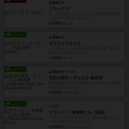
リプレイ
画像付き
ブリックス
久しぶりに取り出してプレイ。記号担当と色担当
に分かれてプレイ。あかんか...
約4時間前
by くみ
レビュー
画像付き
ダグエイトチェス
チェスなのに、ほんの10分で終わります。動きで
敵のコマの種類が分かれば...
約4時間前
by くみ
レビュー
画像付き
充実
宝石の煌き：デュエル 偽造者
筆者が最も好きな2人用ボードゲームである『宝石
の煌めき デュエル』に、...
約5時間前
by 手動人形
レビュー
充実
クランク! ：冒険者たち（拡張）
クランク！のプレイヤーごとに能力の違うキャラ
クターを使用できるようにな...
約6時間前
by ぽっぽーくるっぽー