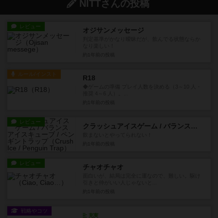
NITTさんの投稿
レビュー
オジサンメッセージ
判定基準がかなり曖昧だが、飲んでる状態ならか
なり楽しい！
約1年前
の投稿
ルール/インスト
R18
◆ゲームの準備 プレイ人数を決める（3～10 人・
推奨 4～6 人）。...
約1年前
の投稿
レビュー
クラッシュアイスゲーム / バランスアイスキューブ / ペンギントラップ
飲まないとやってられない！
約1年前
の投稿
レビュー
チャオチャオ
面白いが、結局は完全に運なので、難しい。駆け
引きと仲がいい人じゃないと...
約1年前
の投稿
戦略やコツ
充実