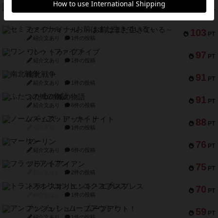
宵と暁の呪文書
133
PT
紹介文あり
8件の投稿
セミファイナル ～お前はまだ生きている～
103
PT
紹介文あり
1件の投稿
ワン・トゥ・ファイブ
97
PT
紹介文あり
1件の投稿
南北戦争
91
PT
紹介文あり
1件の投稿
ふたつの城の物語
91
PT
紹介文あり
6件の投稿
ノームズ・アット・ナイト
88
PT
紹介文なし
1件の投稿
マーリン
76
PT
紹介文あり
6件の投稿
フラットアイアン
75
PT
紹介文なし
2件の投稿
トランスオリエント・エクスプレス
70
PT
紹介文なし
1件の投稿
アンブッシュ！：ムーブアウト！
59
PT
紹介文あり
1件の投稿