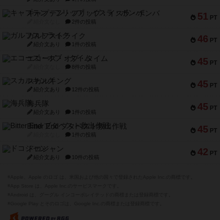
キャプテン・フリップ：イスラ・ボンバ
51
PT
紹介文なし
2件の投稿
ガルフストライク
46
PT
紹介文あり
1件の投稿
エコーズ・オブ・タイム
45
PT
紹介文なし
8件の投稿
スカルキング
45
PT
紹介文あり
12件の投稿
海兵隊
45
PT
紹介文あり
1件の投稿
Bitter End ブタペスト救出作戦
45
PT
紹介文なし
1件の投稿
ドコジャン
42
PT
紹介文あり
10件の投稿
※Apple、Apple のロゴ は、米国および他の国々で登録されたApple Inc.の商標です。
※App Store は、Apple Inc.のサービスマークです。
※Android は、グーグル インコーポレイテッドの商標または登録商標です。
※Google Play とそのロゴは、Google Inc.の商標または登録商標です。