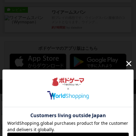
レビュー
ワイアームスパン
初プレイの感想です。ウイングスパン履修済のコ
メントとなります。ウイング...
約7時間前
by daisdice
ボドゲーマのアプリ版はこちら
アクセス数 急上昇中
無限まちがいさがし
574
PT
紹介文あり
2件の投稿
リワイルド：サウスアメリカ
389
PT
紹介文なし
2件の投稿
アンダー・ザ・テーブラー
378
PT
紹介文あり
1件の投稿