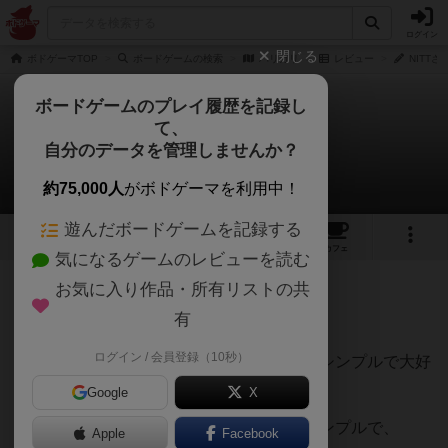
ログイン
閉じる
ボドゲーマTOP
ボードゲームの検索
ハリガリ
レビュー
NITTさ
ボードゲームのプレイ履歴を記録し
て、
ハリガリ
自分のデータを管理しませんか？
NITTさんのレビュー
約75,000人
がボドゲーマを利用中！
遊んだボードゲームを記録する
8
5
13
162
トップ
画像
動画
レビュー
カフェ
気になるゲームのレビューを読む
お気に入り作品・所有リストの共
65名
0名
0
約1年前
有
ログイン / 会員登録（10秒）
みんな結構「バカゲー」と言うが、自分はシンプルで大好
き。
Google
X
飲み会にはモッテコイ。ルールも至ってシンプルで、
Apple
Facebook