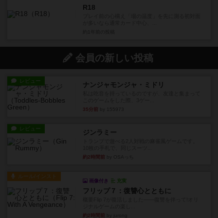
R18
プレイ前の心構え「場の温度」を先に測る初対面
が多いなら通常カード中心、...
約1年前
の投稿
会員の新しい投稿
レビュー
ナンジャモンジャ・ミドリ
私は吃音を持っているのですが、友達と集まって
このゲームをした際、3ゲー...
35分前
by 155973
レビュー
ジンラミー
トランプで遊べる2人対戦の麻雀風ゲームです。
10枚の手札で、同じスーツ...
約2時間前
by OSAっち
ルール/インスト
画像付き
充実
フリップ７：復讐心とともに
概要Flip 7が復活しました――復讐を伴って!オリ
ジナルゲームの楽し...
約2時間前
by jurong