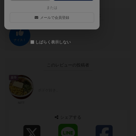
または
この投稿に
0
名が
ナイス！
しました
メールで会員登録
ナイス！
しばらく表示しない
このレビューの投稿者
皇帝
ボドゲ好き。
NITT
シェアする