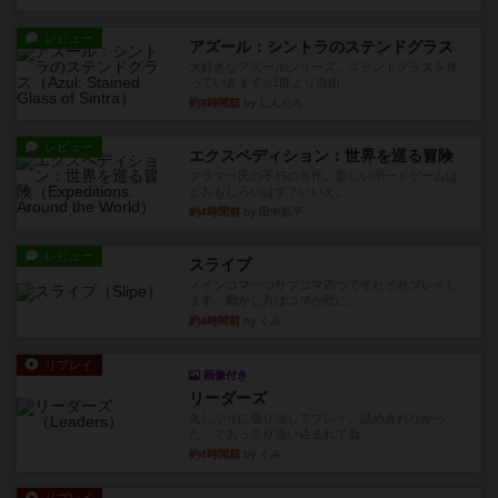
レビュー
アズール：シントラのステンドグラス
大好きなアズールシリーズ。ステンドグラスを作
っていきます✨1部より自由...
約3時間前
by しんたろ
レビュー
エクスペディション：世界を巡る冒険
クラマー氏の不朽の名作。新しいボードゲームほ
どおもしろいはず？いいえ。...
約4時間前
by 田中昌平
レビュー
スライプ
メインコマ一つサブコマ四つでそれぞれプレイし
ます。動かし方はコマか壁に...
約4時間前
by くみ
リプレイ
画像付き
リーダーズ
久しぶりに取り出してプレイ。詰めきれなかっ
た…であっさり追い込まれて負...
約4時間前
by くみ