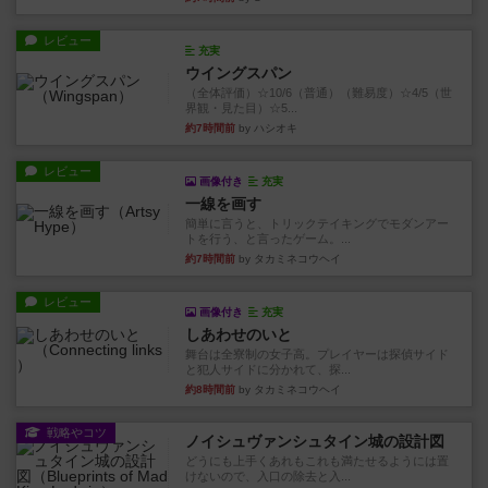
レビュー
充実
ウイングスパン
（全体評価）☆10/6（普通）（難易度）☆4/5（世
界観・見た目）☆5...
約7時間前
by ハシオキ
レビュー
画像付き
充実
一線を画す
簡単に言うと、トリックテイキングでモダンアー
トを行う、と言ったゲーム。...
約7時間前
by タカミネコウヘイ
レビュー
画像付き
充実
しあわせのいと
舞台は全寮制の女子高。プレイヤーは探偵サイド
と犯人サイドに分かれて、探...
約8時間前
by タカミネコウヘイ
戦略やコツ
ノイシュヴァンシュタイン城の設計図
どうにも上手くあれもこれも満たせるようには置
けないので、入口の除去と入...