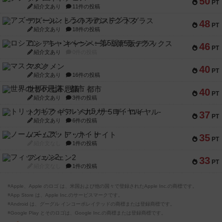
50
PT
紹介文あり
11件の投稿
アズール：シントラのステンドグラス
48
PT
紹介文あり
18件の投稿
ロシアン・キャンペーン：第5版デラックス
46
PT
紹介文あり
0件の投稿
マスクメン
40
PT
紹介文あり
16件の投稿
世界の七不思議：都市
40
PT
紹介文あり
3件の投稿
トリックギア - ペルソナ5 ザ・ロイヤル-
37
PT
紹介文あり
6件の投稿
ノームズ・アット・ナイト
35
PT
紹介文なし
1件の投稿
フィッシェン2
33
PT
紹介文なし
1件の投稿
※Apple、Apple のロゴ は、米国および他の国々で登録されたApple Inc.の商標です。
※App Store は、Apple Inc.のサービスマークです。
※Android は、グーグル インコーポレイテッドの商標または登録商標です。
※Google Play とそのロゴは、Google Inc.の商標または登録商標です。