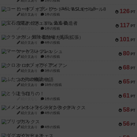
紹介文あり
1件の投稿
コード・オブ・ブシドー：ASLモジュール8
126
PT
紹介文あり
1件の投稿
宝石の煌き：デュエル 偽造者
117
PT
紹介文なし
1件の投稿
クランク! ：冒険者たち（拡張）
101
PT
紹介文あり
4件の投稿
マーケットフレッシュ
80
PT
紹介文あり
1件の投稿
クロス・オブ・アイアン
68
PT
紹介文あり
3件の投稿
ふたつの街の物語
65
PT
紹介文あり
18件の投稿
とうほうの！
61
PT
紹介文なし
1件の投稿
メメントオンラインタクティクス
58
PT
紹介文あり
4件の投稿
ブリックス
56
PT
紹介文あり
4件の投稿
ダグエイトチェス