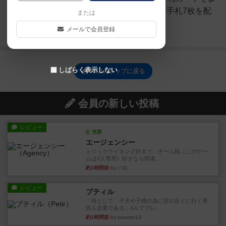
くシャッフルし、各プレイヤーに手札7枚を配
または
る。チップを各自...
メールで会員登録
続きを読む（約1年前）
しばらく表示しない
R18のトップに戻る
会員の新しい投稿
レビュー
充実
エージェンシー
トリックテイキング好きで、チーム戦（このゲー
ムは4人専用）好きなら間違...
約1時間前
by ハロ
レビュー
プティル
「時として、子犬や子猫の為に雷の近くに行く勇
気も必要である」4人でプレ...
約1時間前
by kurotan13