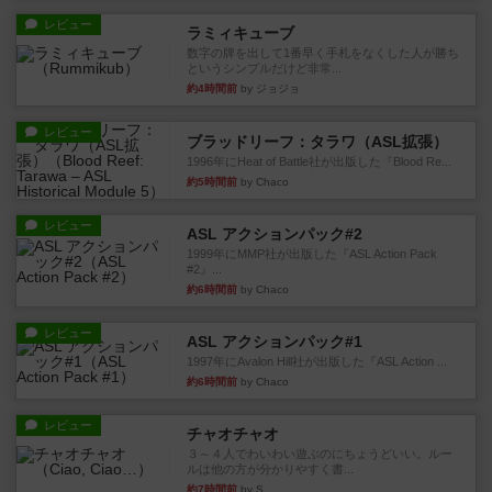
レビュー
ラミィキューブ
数字の牌を出して1番早く手札をなくした人が勝ち
というシンプルだけど非常...
約4時間前
by ジョジョ
レビュー
ブラッドリーフ：タラワ（ASL拡張）
1996年にHeat of Battle社が出版した『Blood Re...
約5時間前
by Chaco
レビュー
ASL アクションパック#2
1999年にMMP社が出版した『ASL Action Pack
#2』...
約6時間前
by Chaco
レビュー
ASL アクションパック#1
1997年にAvalon Hill社が出版した『ASL Action ...
約6時間前
by Chaco
レビュー
チャオチャオ
３～４人でわいわい遊ぶのにちょうどいい。ルー
ルは他の方が分かりやすく書...
約7時間前
by S