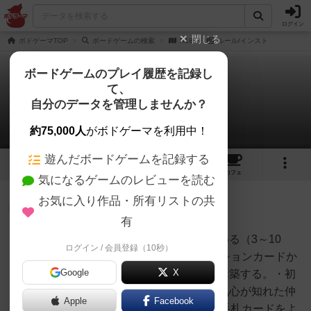
ログイン
閉じる
ボドゲーマTOP
ボードゲームの検索
R18
ルール/インスト
ボードゲームのプレイ履歴を記録し
て、
R18
自分のデータを管理しませんか？
1件のルール/インスト
約75,000人
がボドゲーマを利用中！
遊んだボードゲームを記録する
9
4
12
2
トップ
画像
動画
レビュー
カフェ
気になるゲームのレビューを読む
お気に入り作品・所有リストの共
皇帝
151名
1名
0
有
◆ゲームの準備プレイ人数を決める（3～10
ログイン / 会員登録（10秒）
NITT
人・推奨4～6人）。シチュエーションカードか
Google
X
ら場の雰囲気に合わせて山札を構築する。・初
対面が多い→通常カードのみ・気心が知れた仲
Apple
Facebook
間/深夜帯→R18カードを加える手札カードをよ