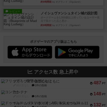
約9時間前
by オグランド（Oguland）
レビュー
ノイシュヴァンシュタイン城の設計図
ボードゲームを1,000個以上持っているユーザー視
点で良かった点と悪か...
約9時間前
by オグランド（Oguland）
ボドゲーマのアプリ版はこちら
アクセス数 急上昇中
フリップ７：復讐心とともに
487
PT
紹介文なし
2件の投稿
コンテナ
148
PT
紹介文なし
1件の投稿
ドゥームド・バタリオンズ：ASLモジュール11
132
PT