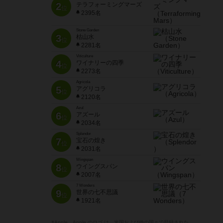
2
テラフォーミングマーズ
位
2395名
Stone Garden
3
枯山水
位
2281名
Viticulture
4
ワイナリーの四季
位
2273名
Agricola
5
アグリコラ
位
2120名
Azul
6
アズール
位
2034名
Splendor
7
宝石の煌き
位
2031名
Wingspan
8
ウイングスパン
位
2007名
7 Wonders
9
世界の七不思議
位
1921名
※Apple、Apple のロゴ は、米国および他の国々で登録された