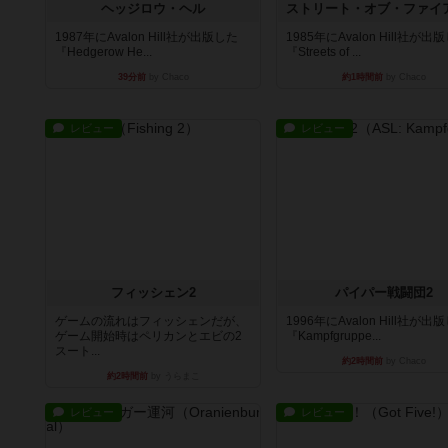
ヘッジロウ・ヘル
1987年にAvalon Hill社が出版した
1985年にAvalon Hill社が出
『Hedgerow He...
『Streets of ...
39分前
by Chaco
約1時間前
by Chaco
レビュー
レビュー
フィッシェン2
パイパー戦闘団2
ゲームの流れはフィッシェンだが、
1996年にAvalon Hill社が出
ゲーム開始時はペリカンとエビの2
『Kampfgruppe...
スート...
約2時間前
by Chaco
約2時間前
by うらまこ
レビュー
レビュー