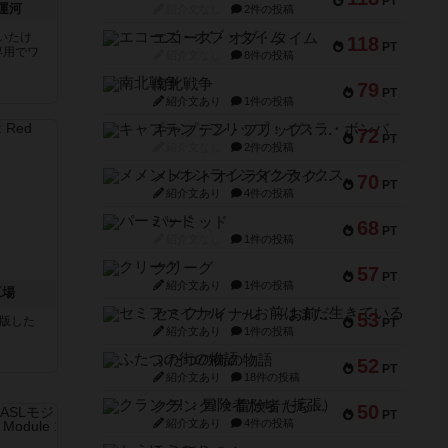
PT
運河
紹介文なし
2件の投稿
いたけ
エコーズ・オブ・タイム
118
PT
専用でワ
紹介文なし
8件の投稿
南北戦争
79
PT
紹介文あり
1件の投稿
キャプテン・フリップ：イスラ・ボンバ
72
PT
紹介文なし
2件の投稿
メメントオンラインタクティクス
70
PT
紹介文あり
4件の投稿
パーミッド
68
PT
紹介文なし
1件の投稿
クリーグ
57
PT
紹介文あり
1件の投稿
工場
セミファイナル ～お前はまだ生きている～
53
が出版した
PT
紹介文あり
1件の投稿
ふたつの街の物語
52
PT
紹介文あり
18件の投稿
クランク! ：冒険者たち（拡張）
50
PT
紹介文あり
4件の投稿