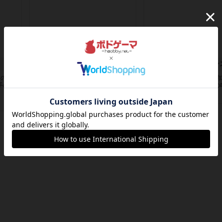
カタン
枚の手
神ゲー
『Squad Leader』用の
手の手
として発売されたマップの#9.
約4時間前
by アプー
約5時間前
by Chaco