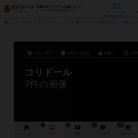
世界のボードゲームを楽しもう！
ボードゲーム専門の総合情報サイト
データベース
検
ボドゲーマTOP
ボードゲームの検索
コリドールの通販/商品詳細
作品
2人～4人
15分～25分
6歳～
19
コリドール
7件の画像
7
5
31
165
ゲーム
トップ
画像
動画
レビュー
店舗/
カフェ