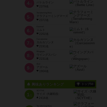
4
バトルライン
位
2379名
Terraforming Mars
5
テラフォーミングマーズ
位
2372名
6 nimmt!
6
ニムト
位
2202名
Carcassonne
7
カルカソンヌ
位
2191名
Wingspan
8
ウイングスパン
位
2151名
Azul
9
アズール
位
1904名
興味ありランキング
トップ50
SCYTHE
1
サイズ -大鎌戦役-
位
2416名
Terraforming Mars