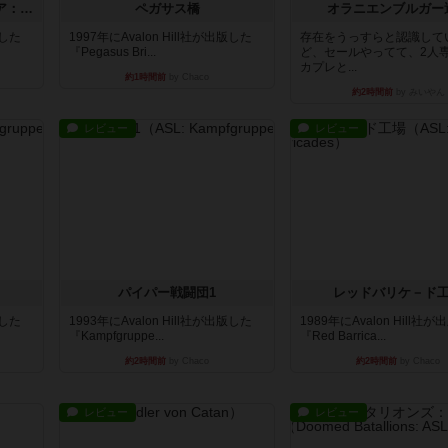
ストリート・オブ・ファイア：ASLデラックスモジュール1
ペガサス橋
オラニエンブルガー
版した
1997年にAvalon Hill社が出版した
存在をうっすらと認識して
『Pegasus Bri...
ど、セールやってて、2人
カプレと...
約1時間前
by Chaco
約2時間前
by みいやん
レビュー
レビュー
パイパー戦闘団1
レッドバリケ－ド
版した
1993年にAvalon Hill社が出版した
1989年にAvalon Hill社
『Kampfgruppe...
『Red Barrica...
約2時間前
by Chaco
約2時間前
by Chaco
レビュー
レビュー