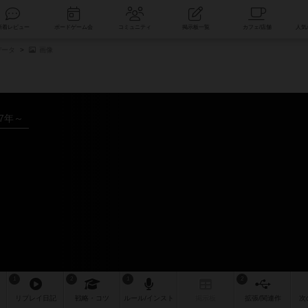
索
新着レビュー
ボードゲーム会
コミュニティ
掲示板一覧
データ
画像
97年～
1
2
1
2
リプレイ
日記
戦略
・コツ
ルール
/インスト
掲示板
拡張/関連
作
次