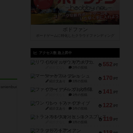
ボドファン
ボードゲームに特化したクラウドファンディング
アクセス数 急上昇中
リワイルド：サウスアメリカ
552
PT
紹介文なし
2件の投稿
マーケットフレッシュ
170
PT
紹介文あり
1件の投稿
ファイアー・ブルズ / 火牛陣
141
PT
紹介文なし
1件の投稿
ワン・トゥ・ファイブ
122
PT
紹介文あり
1件の投稿
トランスオリエント・エクスプレス
119
PT
紹介文なし
1件の投稿
フラットアイアン
118