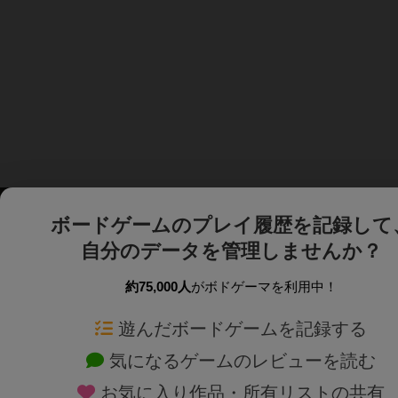
ボードゲームのプレイ履歴を記録して
自分のデータを管理しませんか？
約75,000人
がボドゲーマを利用中！
ボドゲーマTOP
ボードゲーム通販
遊んだボードゲームを記録する
気になるゲームのレビューを読む
ボードゲームを検索する
新作・再入荷情報
お気に入り作品・所有リストの共有
ボードゲームの新着レビュー
定番ボードゲームの通販