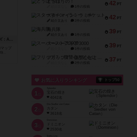
とうほうの！
42
PT
紹介文なし
1件の投稿
スターマイン・ラミー ポケット
42
PT
紹介文あり
2件の投稿
海兵隊
39
PT
紹介文あり
1件の投稿
ドゥームド・バタリオンズ：ASLモジュール11
スーパーストア3000
39
PT
追加マップ
紹介文なし
1件の投稿
..
フリップ７：復讐心とともに
37
PT
紹介文なし
2件の投稿
お気に入りランキング
トップ50
Splendor
1
宝石の煌き
位
4042名
Die Siedler von Catan
2
カタン
位
3618名
Dominion
3
ドミニオン
位
2530名
Battle Line