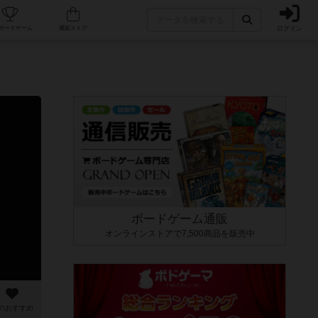
ログイン
カフェ/店舗
人気ボードゲーム
通販ストア
ボードゲーム通販
オンラインストアで7,500商品を販売中
のおすすめ