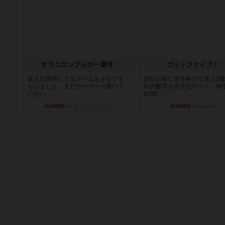
オラニエンブルガー運河
ゴットファイブ！
友人の所持してるゲームをさせても
自分の前に背を向けて並ぶ5
らいました。まだワーカーの置いて
札の数字を当てるゲーム。相
いない...
札/場...
約3時間前
by おっちょこちょい
約4時間前
by daisdice