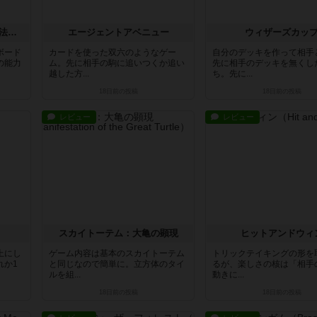
コンペテレ ～ジェレミア魔法学校の工房～
エージェントアベニュー
ウィザーズカッ
ボード
カードを使った双六のようなゲー
自分のデッキを作って相手
の能力
ム。先に相手の駒に追いつくか追い
先に相手のデッキを無くし
越した方...
ち。先に...
18日前
の投稿
18日前
の投稿
レビュー
レビュー
スカイトーテム：大亀の顕現
ヒットアンドウィ
上にし
ゲーム内容は基本のスカイトーテム
トリックテイキングの形を
れか1
と同じなので簡単に。立方体のタイ
るが、楽しさの核は「相手
ルを組...
動きに...
18日前
の投稿
18日前
の投稿