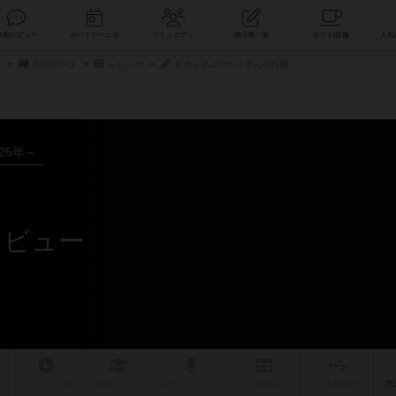
索
新着レビュー
ボードゲーム会
コミュニティ
掲示板一覧
細
作品データ
レビュー
タカミネコウヘイさんの投稿
025年～
レビュー
リプレイ
日記
戦略
・コツ
ルール
/インスト
掲示板
拡張/関連
作
次