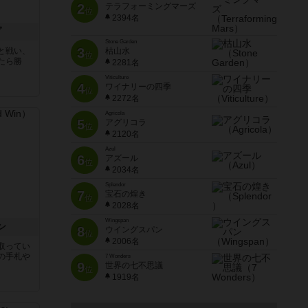
2
テラフォーミングマーズ
位
2394名
プ
Stone Garden
3
と戦い、
枯山水
位
たら勝
2281名
Viticulture
4
ワイナリーの四季
位
2272名
Agricola
5
アグリコラ
位
2120名
Azul
6
アズール
位
2034名
Splendor
7
宝石の煌き
位
2028名
Wingspan
ン
8
ウイングスパン
位
2006名
取ってい
の手札や
7 Wonders
9
世界の七不思議
位
1919名