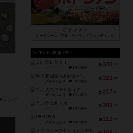
ボドファン
ボードゲームに特化したクラウドファンディング
アクセス数 急上昇中
コレクト！
340
PT
紹介文なし
1件の投稿
無限まちがいさがし
322
PT
紹介文あり
2件の投稿
ガルフストライク
217
PT
紹介文あり
1件の投稿
ティング
クルティボ
203
PT
紹介文なし
1件の投稿
1809
112
PT
紹介文あり
1件の投稿
ファースト・イン・フライト
108