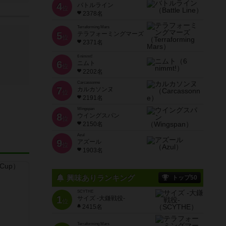
4
バトルライン
位
2378名
Terraforming Mars
5
テラフォーミングマーズ
位
2371名
6 nimmt!
6
ニムト
位
2202名
Carcassonne
7
カルカソンヌ
位
2191名
Wingspan
8
ウイングスパン
位
2150名
Azul
9
アズール
位
1903名
興味ありランキング
トップ50
SCYTHE
1
サイズ -大鎌戦役-
位
2415名
Terraforming Mars