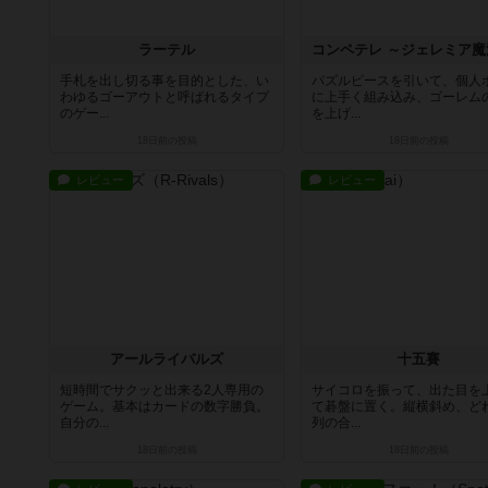
ラーテル
手札を出し切る事を目的とした、い
パズルピースを引いて、個人
わゆるゴーアウトと呼ばれるタイプ
に上手く組み込み、ゴーレム
のゲー...
を上げ...
18日前
の投稿
18日前
の投稿
レビュー
レビュー
アールライバルズ
十五賽
短時間でサクッと出来る2人専用の
サイコロを振って、出た目を
ゲーム。基本はカードの数字勝負。
て碁盤に置く。縦横斜め、ど
自分の...
列の合...
18日前
の投稿
18日前
の投稿