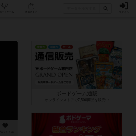
ログイン
カフェ/店舗
人気ボードゲーム
通販ストア
ボードゲーム通販
オンラインストアで7,500商品を販売中
のおすすめ