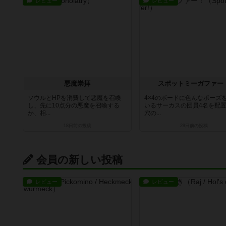
レビュー
レビュー
悪魔崇拝
スポットミーガファー
ソウルとHPを消費して悪魔を召喚
4×4のボードに色んなポーズ
し、先に10点分の悪魔を召喚する
いるサーカスの団員4名を配
か、相...
穴の...
18日前
の投稿
29日前
の投稿
会員の新しい投稿
レビュー
レビュー