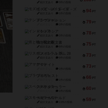
PT
紹介文あり
3件の投稿
モズビ－ズ・レイダ－ズ
94
PT
紹介文あり
1件の投稿
テンプテーション
79
PT
紹介文なし
2件の投稿
インドネシア
78
PT
紹介文あり
2件の投稿
宵と暁の呪文書
75
PT
紹介文あり
8件の投稿
リスボン・トラム 28
73
PT
紹介文あり
9件の投稿
アマナイト
73
PT
紹介文なし
1件の投稿
ブラヴェスト
66
PT
紹介文なし
1件の投稿
スペクタキュラー
60
PT
紹介文なし
1件の投稿
スモールワールド
59
PT
紹介文あり
13件の投稿