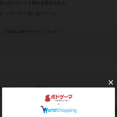
低い点のカードを集める価値もある。
す、バチバチに戦い合うゲーム。
この投稿に
2
名が
ナイス！
しました
T(プロフェット)の通販
心理戦と駆け引きの潰し合い
以内に発送
日本語ルール付き/日本語版
カートに追加