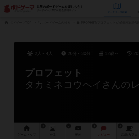
世界のボードゲームを楽しもう！
ボードゲーム専門の総合情報サイト
データベース
検
ボドゲーマTOP
ボードゲームの検索
PROPHET(プロフェット)の通販/商品詳
2人～4人
20分～30分
12歳～
2
プロフェット
タカミネコウヘイさんの
8
3
1
2
ゲーム
トップ
画像
動画
レビュー
店舗/
カフェ