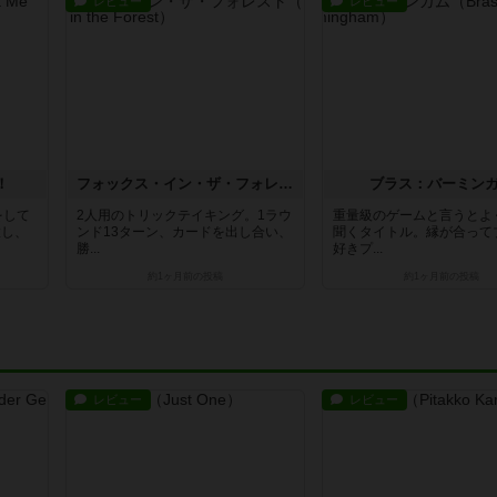
レビュー
レビュー
！
フォックス・イン・ザ・フォレスト
ブラス：バーミン
をして
2人用のトリックテイキング。1ラウ
重量級のゲームと言うとよ
置し、
ンド13ターン、カードを出し合い、
聞くタイトル。縁が合って
勝...
好きプ...
約1ヶ月前
の投稿
約1ヶ月前
の投稿
レビュー
レビュー