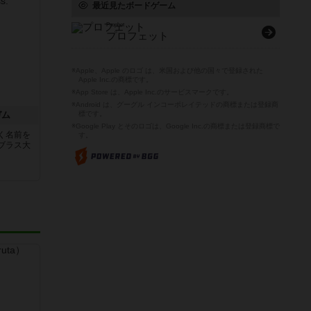
最近見たボードゲーム
Prophet
プロフェット
※Apple、Apple のロゴ は、米国および他の国々で登録された
Apple Inc.の商標です。
※App Store は、Apple Inc.のサービスマークです。
※Android は、グーグル インコーポレイテッドの商標または登録商
ガム
標です。
※Google Play とそのロゴは、Google Inc.の商標または登録商標で
く名前を
す。
ブラス大