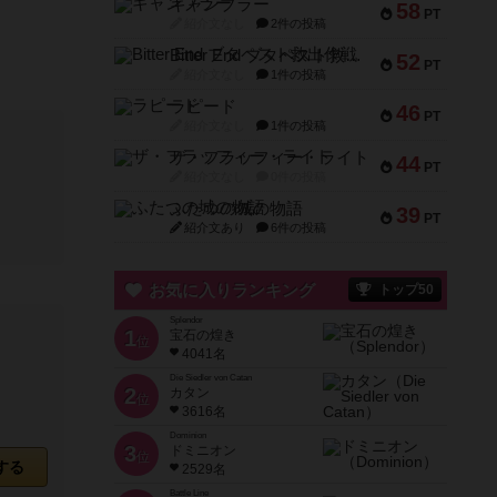
ギャンブラー
58
PT
紹介文なし
2件の投稿
Bitter End ブタペスト救出作戦
52
PT
紹介文なし
1件の投稿
ラピード
46
PT
紹介文なし
1件の投稿
ザ・フラッフィー・ライト
44
PT
紹介文なし
0件の投稿
ふたつの城の物語
39
PT
紹介文あり
6件の投稿
お気に入りランキング
トップ50
Splendor
1
宝石の煌き
位
4041名
Die Siedler von Catan
2
カタン
位
3616名
Dominion
3
ドミニオン
位
する
2529名
Battle Line