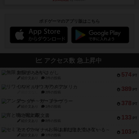
ボドゲーマのアプリ版はこちら
アクセス数 急上昇中
無限まちがいさがし
574
PT
紹介文あり
2件の投稿
リワイルド：サウスアメリカ
389
PT
紹介文なし
2件の投稿
アンダー・ザ・テーブラー
378
PT
紹介文あり
1件の投稿
宵と暁の呪文書
133
PT
紹介文あり
8件の投稿
セミファイナル ～お前はまだ生きている～
103
PT
紹介文あり
1件の投稿