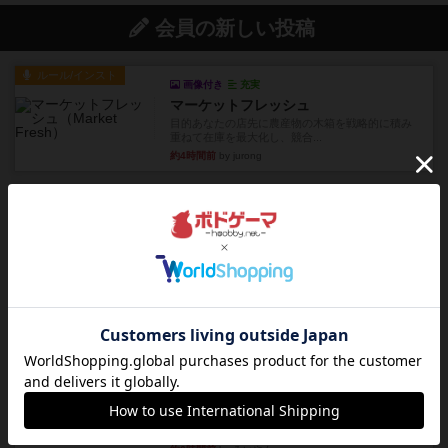
会員の新しい投稿
ルール/インスト
画像付き
充実
マーケットフレッシュ
目的あなたの店先に農産物の木箱を戦略的に積み
重ねて在庫を最大化し、競合...
約4時間前
by jurong
レビュー
メメントオンラインタクティクス
どんどん物量が増えて大変になっていく押し付け
合いが楽しいゲーム盛り上が...
約4時間前
by nekomanma222
レビュー
ヘックメック
サイコロゲームです1から5までの数字と芋虫がか
かれたダイス。これを振っ...
約6時間前
by みいやん
レビュー
ハゲタカのえじき
超有名なゲームですが、初めてプレイしました。1
から15までのカードがプ...