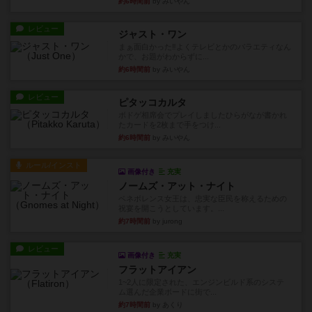
約6時間前
by みいやん
レビュー
ジャスト・ワン
まぁ面白かった‼️よくテレビとかのバラエティなん
かで、お題がわからずに...
約6時間前
by みいやん
レビュー
ピタッコカルタ
ボドゲ相席会でプレイしましたひらがなが書かれ
たカードを2枚まで手をつけ...
約6時間前
by みいやん
ルール/インスト
画像付き
充実
ノームズ・アット・ナイト
ベネボレンス女王は、忠実な臣民を称えるための
祝宴を開こうとしています。...
約7時間前
by jurong
レビュー
画像付き
充実
フラットアイアン
1~2人に限定された、エンジンビルド系のシステ
ム選んだ企業ボードに街で...
約7時間前
by あくり