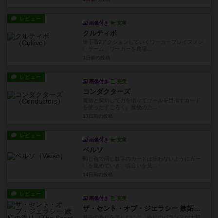
レビュー
画像付き
充実
クルティボ
毎手番2アクションしていくワーカープレイスメン
トゲーム。ワーカーを農場...
3日前
の投稿
レビュー
画像付き
充実
コンダクターズ
魔物と契約して力を借りてゴールを目指すカード
を使ったすごろく。魔物の力...
13日前
の投稿
レビュー
画像付き
充実
ベルソ
同じ色で同じ数字のカードは揃わないようにカー
ドを集めていき、頃合いを見...
14日前
の投稿
レビュー
画像付き
充実
ザ・セント・オブ・ジェラシー 嫉妬の香り
最高の香りを楽しむには、香りのバランスが大切