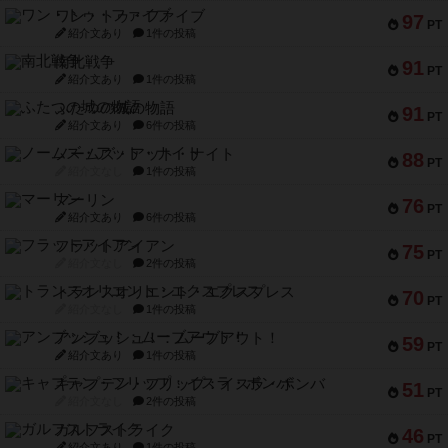
ワン・トゥ・ファイブ
97
PT
紹介文あり
1件の投稿
南北戦争
91
PT
紹介文あり
1件の投稿
ふたつの城の物語
91
PT
紹介文あり
6件の投稿
ノームズ・アット・ナイト
88
PT
紹介文なし
1件の投稿
マーリン
76
PT
紹介文あり
6件の投稿
フラットアイアン
75
PT
紹介文なし
2件の投稿
トランスオリエント・エクスプレス
70
PT
紹介文なし
1件の投稿
アンブッシュ！：ムーブアウト！
59
PT
紹介文あり
1件の投稿
キャプテン・フリップ：イスラ・ボンバ
51
PT
紹介文なし
2件の投稿
ガルフストライク
46
PT
紹介文あり
1件の投稿