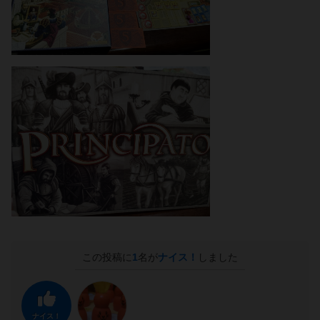
この投稿に
1
名が
ナイス！
しました
ナイス！