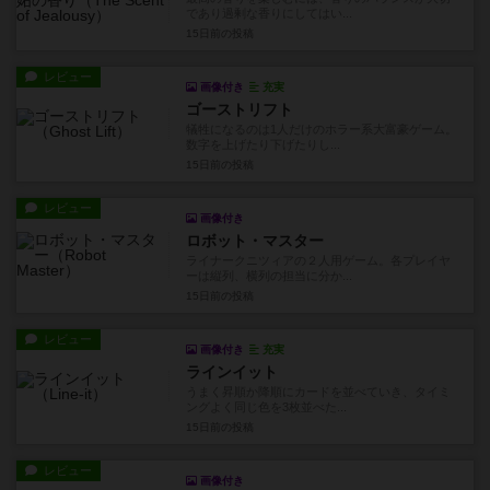
であり過剰な香りにしてはい...
15日前
の投稿
レビュー
画像付き
充実
ゴーストリフト
犠牲になるのは1人だけのホラー系大富豪ゲーム。
数字を上げたり下げたりし...
15日前
の投稿
レビュー
画像付き
ロボット・マスター
ライナークニツィアの２人用ゲーム。各プレイヤ
ーは縦列、横列の担当に分か...
15日前
の投稿
レビュー
画像付き
充実
ラインイット
うまく昇順か降順にカードを並べていき、タイミ
ングよく同じ色を3枚並べた...
15日前
の投稿
レビュー
画像付き