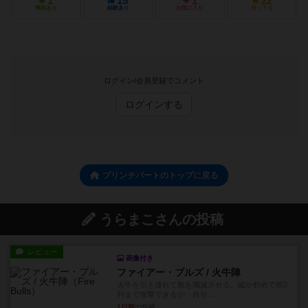
1
15
1
22
興味あり
経験あり
お気に入り
持ってる
ログイン/会員登録でコメント
ログインする
プリンチパートのトップに戻る
うらまこさんの投稿
レビュー
画像付き
ファイアー・ブルズ / 火牛陣
火牛を引き連れて敵を殲滅させる。縦か斜めで前2
列まで攻撃できるが、自分...
1日前
の投稿