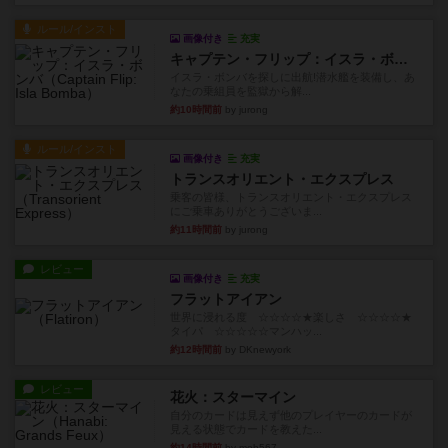
ルール/インスト
画像付き
充実
キャプテン・フリップ：イスラ・ボンバ
イスラ・ボンバを探しに出航!潜水艦を装備し、あ
なたの乗組員を監獄から解...
約10時間前
by jurong
ルール/インスト
画像付き
充実
トランスオリエント・エクスプレス
乗客の皆様、トランスオリエント・エクスプレス
にご乗車ありがとうございま...
約11時間前
by jurong
レビュー
画像付き
充実
フラットアイアン
世界に浸れる度 ☆☆☆☆★楽しさ ☆☆☆☆★
タイパ ☆☆☆☆☆マンハッ...
約12時間前
by DKnewyork
レビュー
花火：スターマイン
自分のカードは見えず他のプレイヤーのカードが
見える状態でカードを教えた...
約14時間前
by mob567