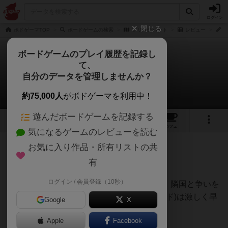
ログイン
閉じる
ボドゲーマTOP
ボードゲームの検索
プリンチパート
レビュー
う
ボードゲームのプレイ履歴を記録し
て、
プリンチパート
自分のデータを管理しませんか？
うらまこさんのレビュー
約75,000人
がボドゲーマを利用中！
遊んだボードゲームを記録する
1
3
トップ
画像
動画
レビュー
カフェ
気になるゲームのレビューを読む
お気に入り作品・所有リストの共
88名
1名
0
12ヶ月前
有
ログイン / 会員登録（10秒）
自分の領地を発展させながら生産をしたり、隣国と争いを
したり、芸術的発展もしたりと3年(3ラウンド)は激しく早
Google
X
く過ぎ去ります。
Apple
Facebook