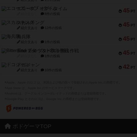
エコーズ・オブ・タイム
45
PT
紹介文なし
8件の投稿
スカルキング
45
PT
紹介文あり
12件の投稿
海兵隊
45
PT
紹介文あり
1件の投稿
Bitter End ブタペスト救出作戦
45
PT
紹介文なし
1件の投稿
ドコジャン
42
PT
紹介文あり
10件の投稿
※Apple、Apple のロゴ は、米国および他の国々で登録されたApple Inc.の商標です。
※App Store は、Apple Inc.のサービスマークです。
※Android は、グーグル インコーポレイテッドの商標または登録商標です。
※Google Play とそのロゴは、Google Inc.の商標または登録商標です。
ボドゲーマTOP