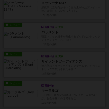
メッシーナ1347
黒死病に立ち向かうべく立ち上がったプレイヤー
達。火消しをしながら人々を...
15日前
の投稿
レビュー
画像付き
充実
パラメント
暫定トリック勝者が発生するビッド式のトリック
テイキングゲーム。1は7、...
15日前
の投稿
レビュー
画像付き
充実
サイレントガーディアンズ
協力型のトリックテイキングゲームで、すべての
トリックで指定された条件に...
16日前
の投稿
レビュー
画像付き
キーラルゴ
10日間で1番お金を稼いだプレイヤーが勝ちだ
が、お金を稼ぐのは簡単なこ...
18日前
の投稿