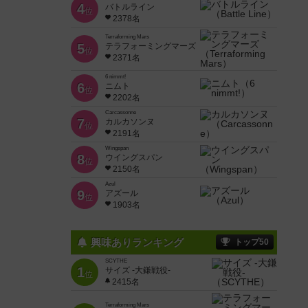
4
バトルライン
位
2378名
Terraforming Mars
5
テラフォーミングマーズ
位
2371名
6 nimmt!
6
ニムト
位
2202名
Carcassonne
7
カルカソンヌ
位
2191名
Wingspan
8
ウイングスパン
位
2150名
Azul
9
アズール
位
1903名
興味ありランキング
トップ50
SCYTHE
1
サイズ -大鎌戦役-
位
2415名
Terraforming Mars