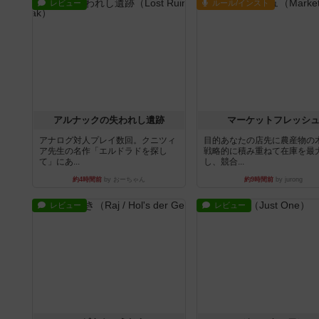
レビュー
ルール/インスト
アルナックの失われし遺跡
マーケットフレッシ
アナログ対人プレイ数回。クニツィ
目的あなたの店先に農産物の
ア先生の名作「エルドラドを探し
戦略的に積み重ねて在庫を最
て」にあ...
し、競合...
約4時間前
by おーちゃん
約9時間前
by jurong
レビュー
レビュー