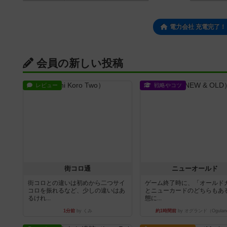
電力会社 充電完了
会員の新しい投稿
レビュー
戦略やコツ
街コロ通
ニューオールド
街コロとの違いは初めから二つサイ
ゲーム終了時に、「オールド
コロを振れるなど、少しの違いはあ
とニューカードのどちらもある
るけれ...
態に...
1分前
by くみ
約1時間前
by オグランド（Ogulan