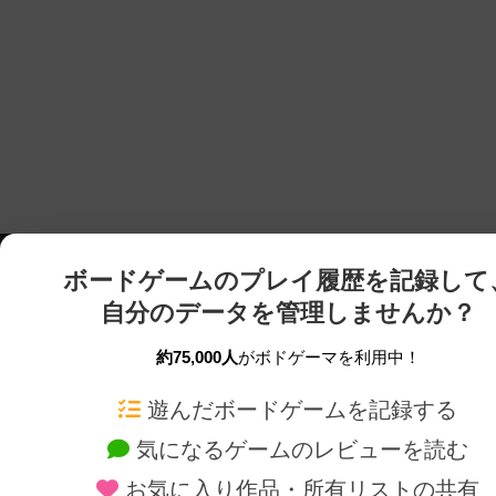
ボードゲームのプレイ履歴を記録して
自分のデータを管理しませんか？
約75,000人
がボドゲーマを利用中！
ボドゲーマTOP
ボードゲーム通販
遊んだボードゲームを記録する
気になるゲームのレビューを読む
ボードゲームを検索する
新作・再入荷情報
お気に入り作品・所有リストの共有
ボードゲームの新着レビュー
定番ボードゲームの通販