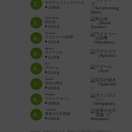
2
テラフォーミングマーズ
位
2395名
Stone Garden
3
枯山水
位
2281名
Viticulture
4
ワイナリーの四季
位
2272名
Agricola
5
アグリコラ
位
2120名
Azul
6
アズール
位
2034名
Splendor
7
宝石の煌き
位
2028名
Wingspan
8
ウイングスパン
位
2006名
7 Wonders
9
世界の七不思議
位
1920名
※Apple、Apple のロゴ は、米国および他の国々で登録された