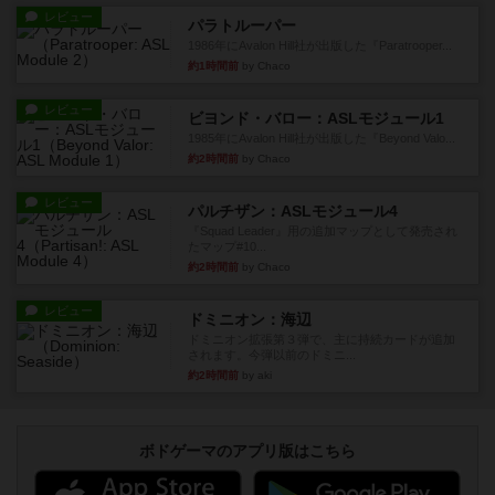
レビュー
パラトルーパー
1986年にAvalon Hill社が出版した『Paratrooper...
約1時間前
by Chaco
レビュー
ビヨンド・バロー：ASLモジュール1
1985年にAvalon Hill社が出版した『Beyond Valo...
約2時間前
by Chaco
レビュー
パルチザン：ASLモジュール4
『Squad Leader』用の追加マップとして発売され
たマップ#10...
約2時間前
by Chaco
レビュー
ドミニオン：海辺
ドミニオン拡張第３弾で、主に持続カードが追加
されます。今弾以前のドミニ...
約2時間前
by aki
ボドゲーマのアプリ版はこちら