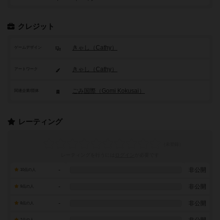
クレジット
きゃし（Cathy）
ゲームデザイン
きゃし（Cathy）
アートワーク
ごみ国際（Gomi Kokusai）
関連企業/団体
レーティング
レーティングを行うには
ログイン
が必要です
-
非公開
10点の人
-
非公開
9点の人
-
非公開
8点の人
-
非公開
7点の人