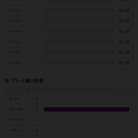
-
非公開
6点の人
-
非公開
5点の人
-
非公開
4点の人
-
非公開
3点の人
-
非公開
2点の人
-
非公開
1点の人
プレイ感の評価
トグルスイッチを押すとプレイ感（
※
）の投票ができます
0
運・確率
1
戦略・判断力
0
交渉・立ち回り
0
心理戦・ブラフ