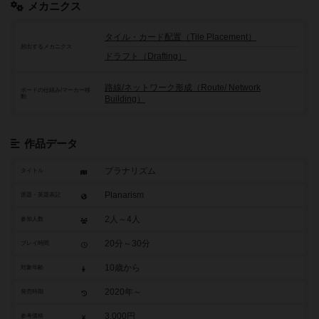
メカニクス
タイル・カード配置（Tile Placement）
頻出するメカニクス
ドラフト（Drafting）
路線/ネットワーク形成（Route/ Network
ボードの仕組み/マーカー移
動
Building）
作品データ
プラナリズム
タイトル
Planarism
原題・英題表記
2人～4人
参加人数
20分～30分
プレイ時間
10歳から
対象年齢
2020年～
発売時期
3,000円
参考価格