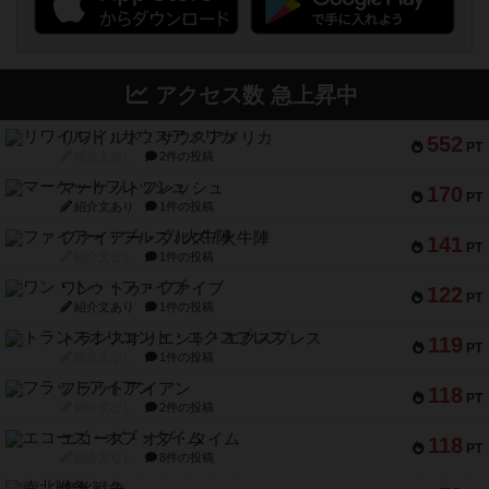
アクセス数 急上昇中
リワイルド：サウスアメリカ
552
PT
紹介文なし
2件の投稿
マーケットフレッシュ
170
PT
紹介文あり
1件の投稿
ファイアー・ブルズ / 火牛陣
141
PT
紹介文なし
1件の投稿
ワン・トゥ・ファイブ
122
PT
紹介文あり
1件の投稿
トランスオリエント・エクスプレス
119
PT
紹介文なし
1件の投稿
フラットアイアン
118
PT
紹介文なし
2件の投稿
エコーズ・オブ・タイム
118
PT
紹介文なし
8件の投稿