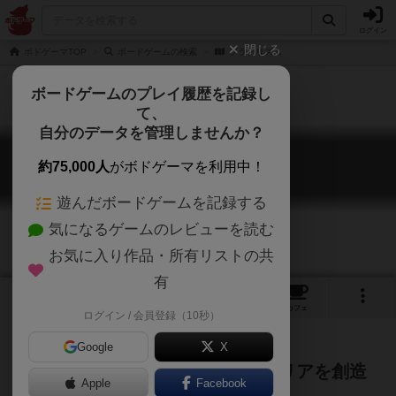
ログイン
閉じる
ボドゲーマTOP
ボードゲームの検索
プラナリズム
ボードゲームのプレイ履歴を記録し
て、
自分のデータを管理しませんか？
プラナリズム
約75,000人
がボドゲーマを利用中！
Planarism
遊んだボードゲームを記録する
気になるゲームのレビューを読む
お気に入り作品・所有リストの共
有
2
2
トップ
画像
動画
レビュー
カフェ
ログイン / 会員登録（10秒）
Google
X
生物学界に新たな激震！？プラナリアを創造
Apple
Facebook
するドラフト＆パズル