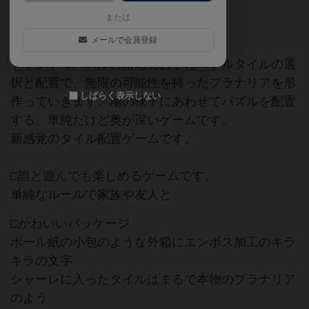
または
ゲームマーケット2020（大阪）
メールで会員登録
ドラフト＆パズルの新感覚お手軽バトルタイルの選
択と配置で、無限の可能性を持ったプラナリアを形
しばらく表示しない
作っていきます。場の様子にあわせてパズルを配置
する、単純だけど奥が深いゲームです。
新感覚のタイル配置ゲームです。
□誰と遊んでも楽しめるゲームです。
単純なルールで家族や友人と
□かわいいパッケージ
ボール紙の小包のような外箱にエンボス加工のキラ
キラの文字
シャーレに入ったタイルはまるで本物のプラナリア
のよう