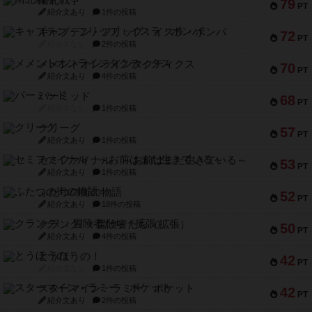
南北戦争
79
PT
紹介文あり
1件の投稿
キャプテン・フリップ：イスラ・ボンバ
72
PT
紹介文なし
2件の投稿
メメントオンラインタクティクス
70
PT
紹介文あり
4件の投稿
パーミッド
68
PT
紹介文なし
1件の投稿
クリーグ
57
PT
紹介文あり
1件の投稿
セミファイナル ～お前はまだ生きている～
53
PT
紹介文あり
1件の投稿
ふたつの街の物語
52
PT
紹介文あり
18件の投稿
クランク! ：冒険者たち（拡張）
50
PT
紹介文あり
4件の投稿
とうほうの！
42
PT
紹介文なし
1件の投稿
スターマイン・ラミー ポケット
42
PT
紹介文あり
2件の投稿