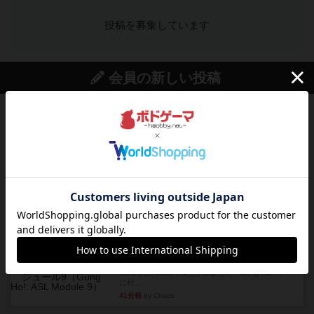
投稿を募集しています
会員の新しい投稿
レビュー
充実
ドゥームド・バタリオンズ：ASLモジュール11
『Squad Leader』用の追加マップとして発売され
たマップの#9...
21分前
by Chaco
レビュー
クロワ・ド・ゲール：ASLモジュール10
1992年にAvalon Hill社が出版した『Croix de Gu...
32分前
by Chaco
レビュー
ガンホー：ASLモジュール9
1992年にAvalon Hill社が出版した『Gung Ho！』
に付...
41分前
by Chaco