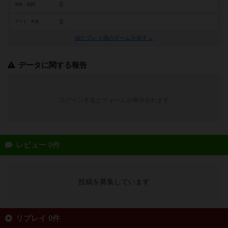
0
攻防・戦闘
0
アート・外見
似たプレイ感のゲームを探す→
データに関する報告
ログインするとフォームが表示されます
レビュー 0件
投稿を募集しています
リプレイ 0件