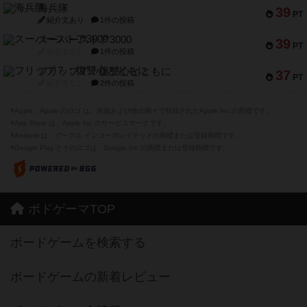
海兵隊
39
PT
紹介文あり
1件の投稿
スーパーストア3000
39
PT
紹介文なし
1件の投稿
フリップ７：復讐心とともに
37
PT
紹介文なし
2件の投稿
※Apple、Apple のロゴ は、米国および他の国々で登録されたApple Inc.の商標です。
※App Store は、Apple Inc.のサービスマークです。
※Android は、グーグル インコーポレイテッドの商標または登録商標です。
※Google Play とそのロゴは、Google Inc.の商標または登録商標です。
ボドゲーマTOP
ボードゲームを検索する
ボードゲームの新着レビュー