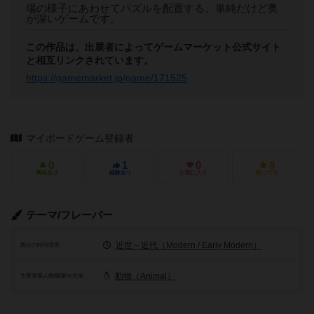
場の様子にあわせてパズルを配置する、単純だけど奥
が深いゲームです。
この作品は、出展者によってゲームマーケット公式サイト
と相互リンクされています。
https://gamemarket.jp/game/171525
マイボードゲーム登録者
0
1
0
8
興味あり
経験あり
お気に入り
持ってる
テーマ/フレーバー
近世～近代（Modern / Early Modern）
舞台の時代背景
動物（Animal）
主要登場人物/職業や生物