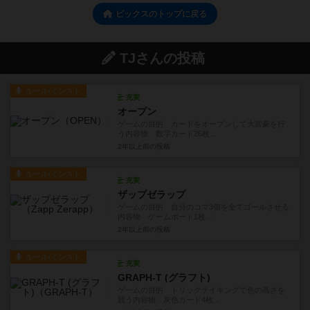
ピックスのトップに戻る
TJさんの投稿
ルール/インスト
充実
オープン
ゲームの目的 カードをオープンして大富豪を行
う内容物 数字カード26枚...
2年以上前
の投稿
ルール/インスト
充実
ザップゼラップ
ゲームの目的 自分のコマ3個を全てゴールさせる
内容物 ゲームボード1枚...
2年以上前
の投稿
ルール/インスト
充実
GRAPH-T (グラフト)
ゲームの目的 トリックテイキングで色の高さを
競う内容物 灰色カード4枚...