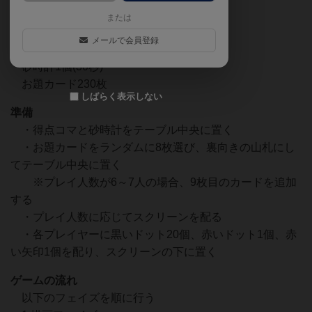
赤いドット9個
または
赤い矢印9個
メールで会員登録
得点コマ36個
砂時計1個(30秒)
お題カード230枚
しばらく表示しない
準備
・得点コマと砂時計をテーブル中央に置く
・お題カードをランダムに8枚選び、裏向きの山札にし
てテーブル中央に置く
※プレイ人数が6～7人の場合、9枚目のカードを追加
する
・プレイ人数に応じてスクリーンを配る
・各プレイヤーに黒いドット20個、赤いドット1個、赤
い矢印1個を配り、スクリーンの下に置く
ゲームの流れ
以下のフェイズを順に行う