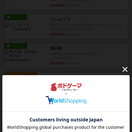
時のカード数字が得点になる...
約2時間前
by mob567
レビュー
コンセプト
親のプレイヤーがお題を決めて限られたヒントの
中から他のプレイヤーに当て...
約2時間前
by mob567
レビュー
海兵隊
1988年にVictory Gamesが出版した
『Leathernec...
約2時間前
by Chaco
ルール/インスト
画像付き
充実
パーミッド
おばあちゃんは猫が大好きです!しかし、あまりに
も多くの猫を飼っているた...
約2時間前
by jurong
レビュー
画像付き
オラパ・マイン
お気に入りのplayte製です。オラパスペースから
やり、気に入りました...