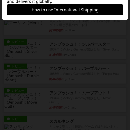
約3時間前
by くみ
レビュー
マーリン
４人プレイ。インスト1時間プレイ2時間半。結構
ダイス運と手札のカード運...
約3時間前
by oliber
レビュー
アンブッシュ！：シルバースター
1987年にVictory Gamesが出版した『Silver Sta...
約3時間前
by Chaco
レビュー
アンブッシュ！：パープルハート
1985年にVictory Gamesが出版した『Purple Hea...
約4時間前
by Chaco
レビュー
アンブッシュ！：ムーブアウト！
1984年にVictory Gamesが出版した『Move
Out！』...
約4時間前
by Chaco
レビュー
スカルキング
とにかく楽しい！最高のゲームではと思います。