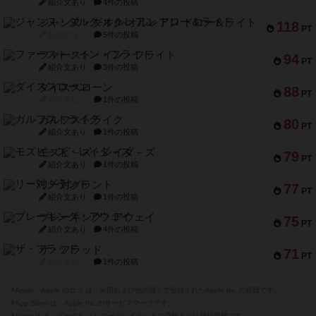
紹介文あり
4件の投稿
ジャンヌ・ダルク-オルレアン ドロー＆ライト
118
PT
紹介文なし
5件の投稿
ファースト・イン・フライト
94
PT
紹介文あり
3件の投稿
ダイススローン
88
PT
紹介文なし
1件の投稿
ガルフストライク
80
PT
紹介文あり
1件の投稿
モズビ－ズ・レイダ－ズ
79
PT
紹介文あり
1件の投稿
リー対グラント
77
PT
紹介文あり
1件の投稿
ブレーキング・アウェイ
75
PT
紹介文あり
4件の投稿
ザ・フラッド
71
PT
紹介文なし
1件の投稿
※Apple、Apple のロゴ は、米国および他の国々で登録されたApple Inc.の商標です。
※App Store は、Apple Inc.のサービスマークです。
※Android は、グーグル インコーポレイテッドの商標または登録商標です。