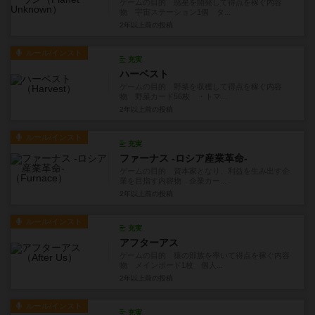
ゲームの目的 惑星を開発して得点を稼ぐ内容
物 宇宙ステーション1個 タ...
2年以上前
の投稿
ルール/インスト
充実
ハーベスト
ゲームの目的 野菜を収穫して得点を稼ぐ内容
物 野菜カード56枚 ・トマ...
2年以上前
の投稿
ルール/インスト
充実
ファーナス -ロシア産業革命-
ゲームの目的 資本家となり、利益を生み出す企
業を目指す内容物 企業カー...
2年以上前
の投稿
ルール/インスト
充実
アフターアス
ゲームの目的 猿の部族を率いて得点を稼ぐ内容
物 メインボード1枚 個人...
2年以上前
の投稿
ルール/インスト
充実