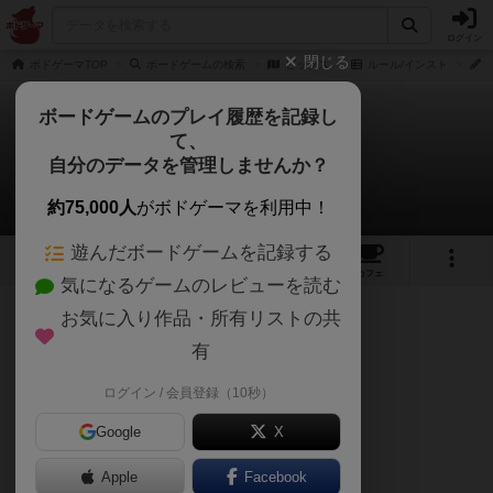
ログイン
閉じる
ボドゲーマTOP
ボードゲームの検索
ピックス
ルール/インスト
ボードゲームのプレイ履歴を記録し
て、
ピックス
自分のデータを管理しませんか？
TJさんのルール/インスト
約75,000人
がボドゲーマを利用中！
遊んだボードゲームを記録する
6
1
5
24
トップ
画像
動画
レビュー
カフェ
気になるゲームのレビューを読む
お気に入り作品・所有リストの共
136名
0名
0
約3年前
有
ゲームの目的
お題をドット絵で表現して当ててもらう
ログイン / 会員登録（10秒）
内容物
Google
X
スクリーン9枚
Apple
Facebook
黒いドット180個