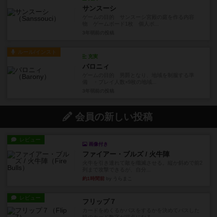
サンスーシ
ゲームの目的 サンスーシ宮殿の庭を作る内容
物 ゲームボード1枚 個人ボ...
3年弱前
の投稿
ルール/インスト
充実
バロニィ
ゲームの目的 男爵となり、地域を制服する準
備 ・プレイ人数×9枚の地域...
3年弱前
の投稿
会員の新しい投稿
レビュー
画像付き
ファイアー・ブルズ / 火牛陣
火牛を引き連れて敵を殲滅させる。縦か斜めで前2
列まで攻撃できるが、自分...
約1時間前
by うらまこ
レビュー
フリップ７
カードをめくるかパスをするかを決めてパスした