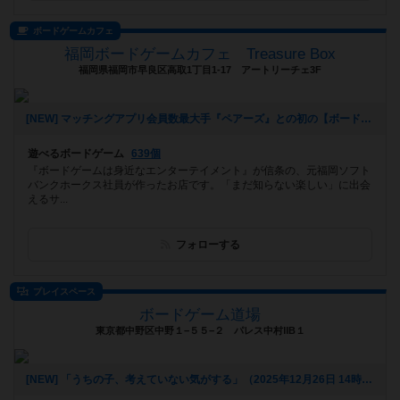
ボードゲームカフェ
福岡ボードゲームカフェ Treasure Box
福岡県福岡市早良区高取1丁目1-17 アートリーチェ3F
[NEW] マッチングアプリ会員数最大手『ペアーズ』との初の【ボードゲームマッチングイベント】開催決定‼️（2026年01月06日 16時43分）
遊べるボードゲーム
639個
『ボードゲームは身近なエンターテイメント』が信条の、元福岡ソフト
バンクホークス社員が作ったお店です。「まだ知らない楽しい」に出会
えるサ...
フォローする
プレイスペース
ボードゲーム道場
東京都中野区中野１−５５−２ パレス中村ⅡB１
[NEW] 「うちの子、考えていない気がする」（2025年12月26日 14時35分）