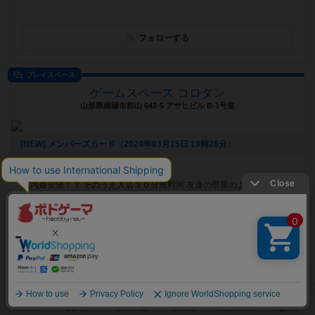
フォローする
プレイスペース
ゲームスペース コロタン
山形県南陽市郡山 642-5 アサヒビル B-1号室
[NEW] メンバーズカード（2024年03月15日 19時28分）
遊べるボードゲーム
367個
県内最安値！？ そのうえ入店３０分無料🆓 友達の部屋のような、お座
敷風の店内には誰でも楽しめる簡単なボードゲームや変な小物でいっ...
フォローする
ボードゲームカフェ
中野ボードゲーム＆ダイニングバーkurumari
東京都中野区中野2-28-1中野JMビル2F