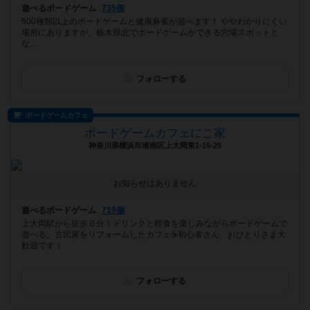
遊べるボードゲーム
735個
600種類以上のボードゲームと健康麻雀が遊べます！ ややわかりにくい
場所にありますが、栃木県北でボードゲームができる穴場スポットと
な...
フォローする
ボードゲームカフェ
ボードゲームカフェにこ家
神奈川県横浜市港南区上大岡東1-15-25
お知らせはありません
遊べるボードゲーム
719個
上大岡駅から徒歩６分！ドリンクと軽食を楽しみながらボードゲームで
遊べる、古民家をリフォームしたカフェ☕️初心者さん、おひとりさま大
歓迎です！
フォローする