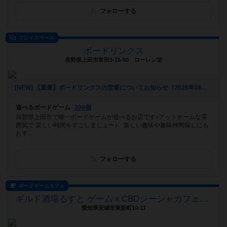
フォローする
プレイスペース
ボードリンクス
長野県上田市常田3-15-50 ローレン栄
[NEW] 【重要】ボードリンクスの営業についてお知らせ（2026年06月23日 13時10分）
遊べるボードゲーム
308個
長野県上田市で唯一ボードゲームが遊べるお店です♪アットホームな雰
囲気で 楽しい時間をすごしましょー♪ 新しい趣味や趣味仲間探しにも
おす...
フォローする
ボードゲームカフェ
ギルド酒場るすと ゲームｘCBDシーシャカフェバー
愛知県安城市東新町10-11