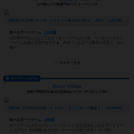
山口県山口市道場門前1-3-5 オメガビル2F
[NEW] ALSPIELマーダーミステリー会 2024 Vol.17（4/29）（2024年04月01日 19時47分）
遊べるボードゲーム
1348個
山口県内で(たぶん)ここだけ！ボードゲームや人狼、マーダーミステリ
ーゲームを遊べる専門店です★ 声優でもあるアル隊長が店長で、初心
者の...
フォローする
ボードゲームカフェ
Banjo Village
神奈川県横浜市港北区新横浜2-14-24 SK‐Ⅱビル５階A
[NEW] 【3/30(土)15:00～】カタン・ドミニオンで遊ぼう！（2024年03月23日 14時37分）
遊べるボードゲーム
346個
ボードゲームカフェ バンジョービレッジ 大正浪漫あふれる ボードゲー
ム カフェ！ 300種類 以上のボードゲームが楽しめる！ ※ご予約...