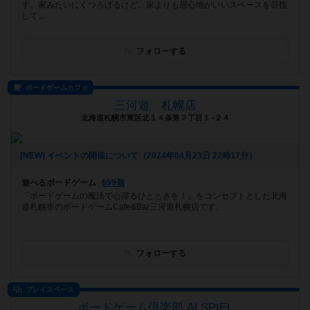
す。家みたいにくつろげるけど、家よりも居心地がいいスペースを目指
して...
フォローする
ボードゲームカフェ
三河遊 札幌店
北海道札幌市東区北１４条東２丁目１−２４
[NEW] イベントの開催について（2024年04月23日 22時17分）
遊べるボードゲーム
699個
「ボードゲームの魔法で心躍るひとときを！」をコンセプトとした北海
道札幌市のボードゲームCafe&Bar三河遊札幌店です。
フォローする
プレイスペース
ボードゲーム倶楽部 ALSPIEL