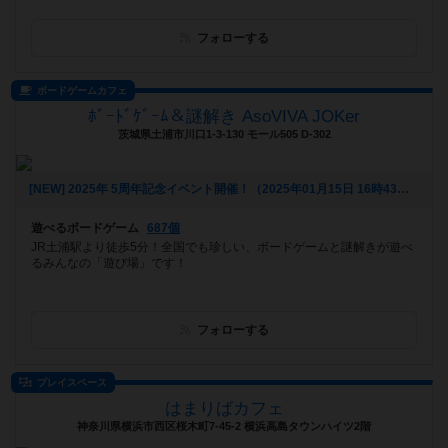
フォローする
ボードゲームカフェ
ﾎﾞｰﾄﾞｹﾞｰﾑ＆謎解き AsoVIVA JOKer
茨城県土浦市川口1-3-130 モール505 D-302
[NEW] 2025年 5周年記念イベント開催！（2025年01月15日 16時43分）
遊べるボードゲーム
687個
JR土浦駅より徒歩5分！全国でも珍しい、ボードゲームと謎解きが遊べ
るみんなの「遊び場」です！
フォローする
プレイスペース
はまりばカフェ
神奈川県横浜市西区桜木町7-45-2 横浜高島タウンハイツ2階