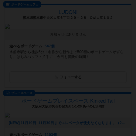
ボードゲームカフェ
LUDONI
熊本県熊本市中央区大江６丁目２９－２８ Owl大江１０２
お知らせはありません
遊べるボードゲーム
547個
水前寺駅から徒歩5分！名作から新作まで500種のボードゲームがずら
り。はちみつソフト片手に、今日も冒険の時間！
フォローする
プレイスペース
ボードゲームプレイスペース Kinked Tail
大阪府大阪市阿倍野区旭町1-1-26 あべのビル8階
[NEW] 11月19日~11月30日までエレベータが使えなくなります。（2025年10月20日 16時13分）
遊べるボードゲーム
1103個