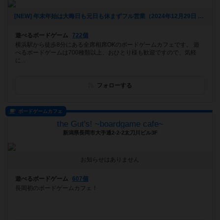
[NEW] 年末年始は大晦日も元日も休まずフル営業（2024年12月29日 20時19分）
遊べるボードゲーム
722個
横浜駅から徒歩8分にある全席相席OKのボードゲームカフェです。 遊
べるボードゲームは700種類以上、おひとり様も歓迎ですので、気軽
に...
フォローする
ボードゲームカフェ
the Gut's! ~boardgame cafe~
新潟県長岡市大手通2-2-2太刀川ビル3F
お知らせはありません
遊べるボードゲーム
607個
長岡初のボードゲームカフェ！