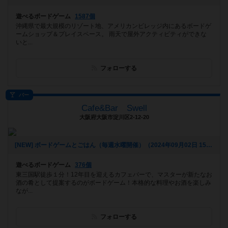
遊べるボードゲーム
1587個
沖縄県で最大規模のリゾート地、アメリカンビレッジ内にあるボードゲ
ームショップ＆プレイスペース。 雨天で屋外アクティビティができな
いと...
フォローする
バー
Cafe&Bar Swell
大阪府大阪市淀川区2-12-20
[NEW] ボードゲームとごはん（毎週水曜開催）（2024年09月02日 15時30分）
遊べるボードゲーム
376個
東三国駅徒歩１分！12年目を迎えるカフェバーで、マスターが新たなお
酒の肴として提案するのがボードゲーム！本格的な料理やお酒を楽しみ
なが...
フォローする