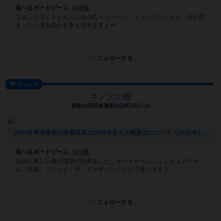
遊べるボードゲーム
668個
スポンジマットとちゃぶ台の広々スペース！！コロコロしたり、体が固
まったら体を動かす事も出来ますよー
フォローする
ショップ
キノスの樹
和歌山県西牟婁郡白浜町1417-11
[NEW] 年末年始の休業日及び2026年からの変更点について（2025年11月19日 15時50分）
遊べるボードゲーム
470個
白浜に新しい遊び場所が出来ました。ボードゲームにミニチュアゲー
ム・塗装、マジック：ザ・ギャザリングなどで遊べます！
フォローする