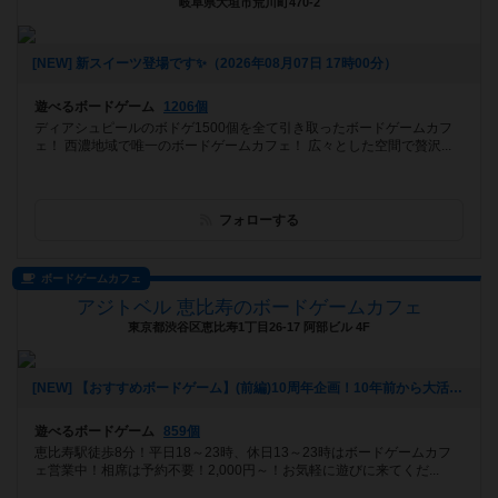
岐阜県大垣市荒川町470-2
[NEW] 新スイーツ登場です✨️（2026年08月07日 17時00分）
遊べるボードゲーム
1206個
ディアシュピールのボドゲ1500個を全て引き取ったボードゲームカフ
ェ！ 西濃地域で唯一のボードゲームカフェ！ 広々とした空間で贅沢...
フォローする
ボードゲームカフェ
アジトベル 恵比寿のボードゲームカフェ
東京都渋谷区恵比寿1丁目26-17 阿部ビル 4F
[NEW] 【おすすめボードゲーム】(前編)10周年企画！10年前から大活躍のボードゲーム【#163】をあげました（2026年08月06日 00時03分）
遊べるボードゲーム
859個
恵比寿駅徒歩8分！平日18～23時、休日13～23時はボードゲームカフ
ェ営業中！相席は予約不要！2,000円～！お気軽に遊びに来てくだ...