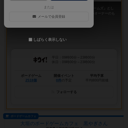
または
「キウイ！」は、2011年9月大阪日本橋で「キウイゲームズ」とし
てスタートしたボードゲームカフェです。 今は新しいオーナーのも
メールで会員登録
と、無...
しばらく表示しない
平日：09時00分～23時00分
休日：09時00分～23時00分
ボードゲーム
開催イベント
平均予算
2518個
0件
の予定
平均800円前後
フォローする
ボードゲームカフェ
大垣のボードゲームカフェ 黒やぎさん