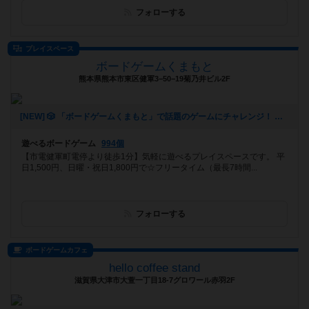
フォローする
プレイスペース
ボードゲームくまもと
熊本県熊本市東区健軍3−50−19菊乃井ビル2F
[NEW] 🎲 「ボードゲームくまもと」で話題のゲームにチャレンジ！ 🚀✨（2024年12月16日 12時53分）
遊べるボードゲーム
994個
【市電健軍町電停より徒歩1分】気軽に遊べるプレイスペースです。 平
日1,500円、日曜・祝日1,800円で☆フリータイム（最長7時間...
フォローする
ボードゲームカフェ
hello coffee stand
滋賀県大津市大萱一丁目18-7グロワール赤羽2F