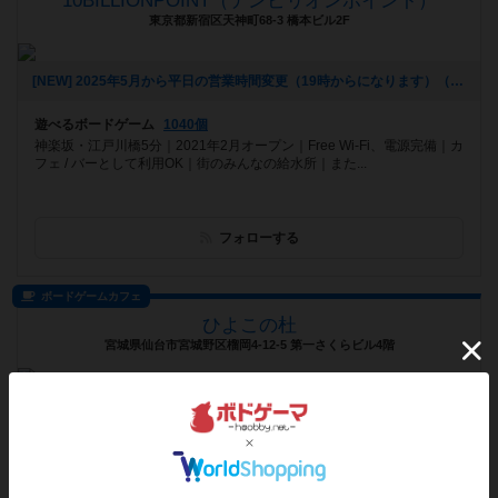
10BILLIONPOINT（テンビリオンポイント）
東京都新宿区天神町68-3 橋本ビル2F
[NEW] 2025年5月から平日の営業時間変更（19時からになります）（2025年06月20日 16時25分）
遊べるボードゲーム
1040個
神楽坂・江戸川橋5分｜2021年2月オープン｜Free Wi-Fi、電源完備｜カ
フェ / バーとして利用OK｜街のみんなの給水所｜また...
フォローする
ボードゲームカフェ
ひよこの杜
宮城県仙台市宮城野区榴岡4-12-5 第一さくらビル4階
[NEW] ひよこの杜で遊べる謎解き/2025年5月現在（2025年05月06日 14時03分）
遊べるボードゲーム
820個
相席でワイワイ楽しむ遊びの交差点。 ボドゲだけでなく、クイズに謎
解き、マダミスまで初対面同士で盛り上がれる！