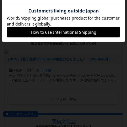
フォローする
バー
BRETT BURG
東京都新宿区歌舞伎町2-42-16第二大滝ビル6階
[NEW] 【祝】提供ボドゲが500種類になりました！（2025年05月05日 18時08分）
遊べるボードゲーム
601個
一人で行っても遊べる!?駒になった女の子が待つボードゲームのお城。
500種類以上のボードゲームを用意してます。 新宿歌舞伎町のボドゲ...
フォローする
ボードゲームカフェ
亞猫文化堂
福岡県福岡市中央区春吉３丁目２３－３