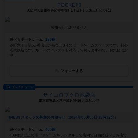
POCKET3
大阪府大阪市中央区安堂寺町1丁目3-6 大阪上町ビル802
お知らせはありません
遊べるボードゲーム
180個
谷町六丁目駅6,7番出口から徒歩3分のボードゲームスペースです。初心
者大歓迎です。ルールのインストも対応しておりますので、お気軽にお
申...
フォローする
プレイスペース
サイコロブクロ池袋店
東京都豊島区東池袋1-40-10 川又ビル4F
[NEW] スタッフの募集のお知らせ（2024年05月05日 18時32分）
遊べるボードゲーム
465個
400種類以上のボードゲームをレンタルして店内で自由に遊べるお店で