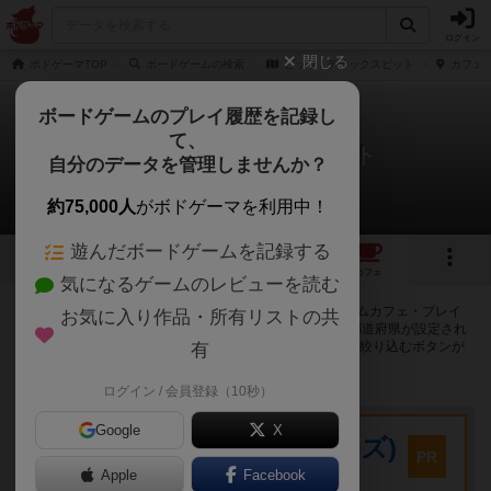
ログイン
閉じる
ボドゲーマTOP
ボードゲームの検索
ピット / デラックスピット
カフェ/
ボードゲームのプレイ履歴を記録し
て、
ピット / デラックスピット
自分のデータを管理しませんか？
97店のカフェ/スペースが提供中
約75,000人
がボドゲーマを利用中！
遊んだボードゲームを記録する
11
22
98
トップ
画像
動画
レビュー
カフェ
気になるゲームのレビューを読む
ピット / デラックスピットで遊ぶことができるボードゲームカフェ・プレイ
お気に入り作品・所有リストの共
スペースが97店登録されています。公開プロフィールの都道府県が設定され
たアカウントでログインすると、同じ都道府県内の店舗に絞り込むボタンが
有
表示されます。
ログイン / 会員登録（10秒）
プレイスペース
Google
X
キウイ！(旧:キウイゲームズ)
PR
大阪府大阪市中央区森ノ宮中央2-8-2 永田中央ビル2階
Apple
Facebook