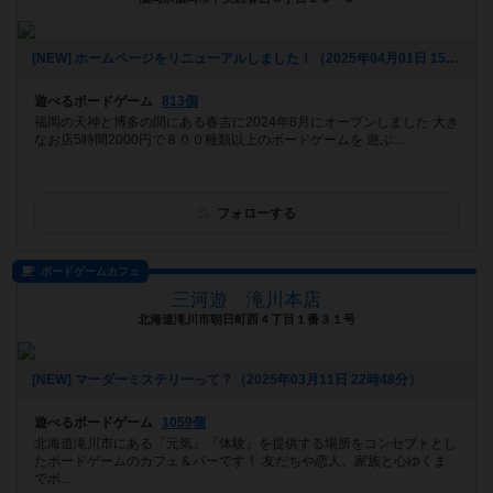
[NEW] ホームページをリニューアルしました！（2025年04月01日 15時56分）
遊べるボードゲーム
813個
福岡の天神と博多の間にある春吉に2024年8月にオープンしました 大き
なお店5時間2000円で８００種類以上のボードゲームを 遊ぶ...
フォローする
ボードゲームカフェ
三河遊 滝川本店
北海道滝川市朝日町西４丁目１番３１号
[NEW] マーダーミステリーって？（2025年03月11日 22時48分）
遊べるボードゲーム
1059個
北海道滝川市にある「元気」「体験」を提供する場所をコンセプトとし
たボードゲームのカフェ＆バーです！ 友だちや恋人、家族と心ゆくま
でボ...