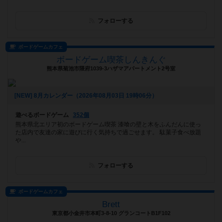
フォローする
ボードゲームカフェ
ボードゲーム喫茶しんきんぐ
熊本県菊池市隈府1039-3ハザマアパートメント2号室
[NEW] 8月カレンダー（2026年08月03日 19時06分）
遊べるボードゲーム
352個
熊本県北エリア初のボードゲーム喫茶 漆喰の壁と木をふんだんに使っ
た店内で友達の家に遊びに行く気持ちで過ごせます。 駄菓子食べ放題
や...
フォローする
ボードゲームカフェ
Brett
東京都小金井市本町3-8-10 グランコートB1F102