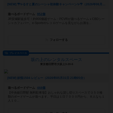
[NEW] 🌴✨るすと夏のシーシャ初体験キャンペーン✨🌴（2026年06月03日 02時03分）
遊べるボードゲーム
952個
JR安城駅徒歩可！約900個超ゲーム・PCVRが遊べるゲームｘCBDシー
シャカフェバー。e-Sportsやレトロゲームを見ながらお酒を...
フォローする
プレイスペース
坂の上のレンタルスペース
東京都日野市大坂上3-20-6
[NEW] 妖怪1504 レビュー（2026年05月31日 21時05分）
遊べるボードゲーム
444個
【中央線日野駅 無料駐車場】おしゃれな貸し切りスペースで３５０種
類のボードゲームが遊べます。平日は１日７０００円から、８人なら１
人１０...