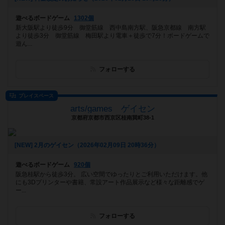
遊べるボードゲーム
1302個
新大阪駅より徒歩9分 御堂筋線 西中島南方駅、阪急京都線 南方駅
より徒歩3分 御堂筋線 梅田駅より電車＋徒歩で7分！ボードゲームで
遊ん...
フォローする
プレイスペース
arts/games ゲイセン
京都府京都市西京区桂南巽町38-1
[NEW] 2月のゲイセン（2026年02月09日 20時36分）
遊べるボードゲーム
920個
阪急桂駅から徒歩3分。 広い空間でゆったりとご利用いただけます。他
にも3Dプリンターや書籍、常設アート作品展示など様々な距離感でゲ
ー...
フォローする