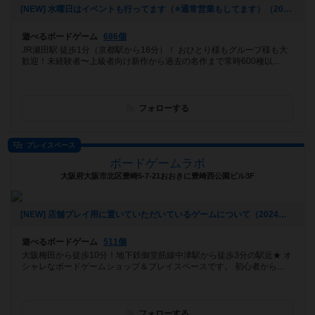
[NEW] 水曜日はイベントも行ってます（※通常営業もしてます）（2024年11月22日 16時51分）
遊べるボードゲーム
686個
JR瀬田駅 徒歩1分（京都駅から18分）！ おひとり様もグループ様も大
歓迎！未経験者〜上級者向け新作から過去の名作まで常時600種以...
フォローする
プレイスペース
ボードゲームラボ
大阪府大阪市北区豊崎5-7-21おおきに豊崎西公園ビル3F
[NEW] 店舗プレイ用に置いていただいているゲームについて（2024年11月16日 17時34分）
遊べるボードゲーム
511個
大阪梅田から徒歩10分！地下鉄御堂筋線中津駅から徒歩3分の駅近★ オ
シャレなボードゲームショップ＆プレイスペースです。 初心者から...
フォローする