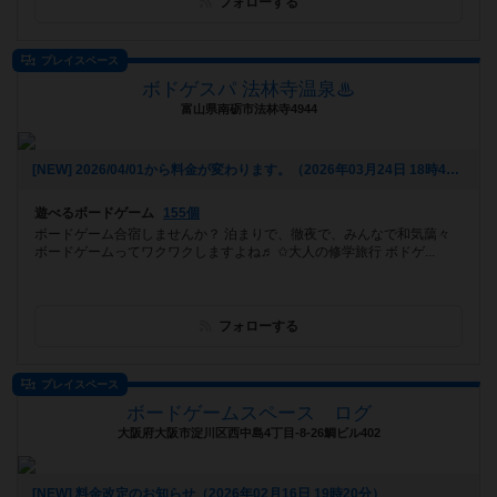
フォローする
プレイスペース
ボドゲスパ 法林寺温泉♨
富山県南砺市法林寺4944
[NEW] 2026/04/01から料金が変わります。（2026年03月24日 18時49分）
遊べるボードゲーム
155個
ボードゲーム合宿しませんか？ 泊まりで、徹夜で、みんなで和気藹々
ボードゲームってワクワクしますよね♬ ✩大人の修学旅行 ボドゲ...
フォローする
プレイスペース
ボードゲームスペース ログ
大阪府大阪市淀川区西中島4丁目-8-26鯛ビル402
[NEW] 料金改定のお知らせ（2026年02月16日 19時20分）