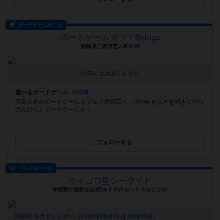
ボードゲームカフェ
ボードゲームカフェBeluga
静岡県三島市芝本町5-20
お知らせはありません
遊べるボードゲーム
720個
三島市初のボードゲームカフェ！席間広々、川のせせらぎを聞きながら
のんびりとボードゲームを！
フォローする
プレイスペース
サイコロ堂シーサイド
沖縄県中頭郡北谷町34-3 デポセントラルビル1F
[NEW] ９月カレンダー（2024年09月02日 18時45分）