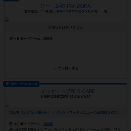
げーむBAR PANDORA
北海道旭川市3条通7丁目422ヨネザワセブンビル地下一階
お知らせはありません
遊べるボードゲーム
366個
フォローする
ボードゲームカフェ
ドイツゲーム喫茶 B-CAFE
兵庫県姫路市二階町84 水田ビル2F
[NEW] 【大切なお知らせ】ドリンク・フードメニューの価格改定のご案内（2025年08月05日 16時49分）
遊べるボードゲーム
765個
JR姫路駅徒歩8分！カフェと共にイマドキのボードゲームを体験してみ