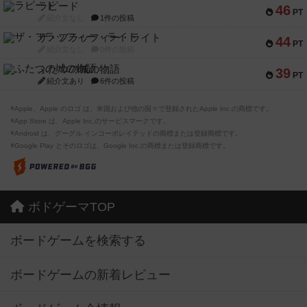
ラピード
46
PT
紹介文なし
1件の投稿
ザ・フラッフィー・ライト
44
PT
紹介文なし
0件の投稿
ふたつの城の物語
39
PT
紹介文あり
6件の投稿
※Apple、Apple のロゴ は、米国および他の国々で登録されたApple Inc.の商標です。
※App Store は、Apple Inc.のサービスマークです。
※Android は、グーグル インコーポレイテッドの商標または登録商標です。
※Google Play とそのロゴは、Google Inc.の商標または登録商標です。
ボドゲーマTOP
ボードゲームを検索する
ボードゲームの新着レビュー