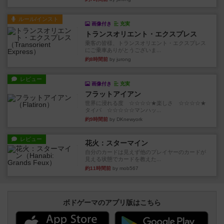
ルール/インスト
画像付き
充実
トランスオリエント・エクスプレス
乗客の皆様、トランスオリエント・エクスプレス
にご乗車ありがとうございま...
約8時間前
by jurong
レビュー
画像付き
充実
フラットアイアン
世界に浸れる度 ☆☆☆☆★楽しさ ☆☆☆☆★
タイパ ☆☆☆☆☆マンハッ...
約9時間前
by DKnewyork
レビュー
花火：スターマイン
自分のカードは見えず他のプレイヤーのカードが
見える状態でカードを教えた...
約11時間前
by mob567
ボドゲーマのアプリ版はこちら