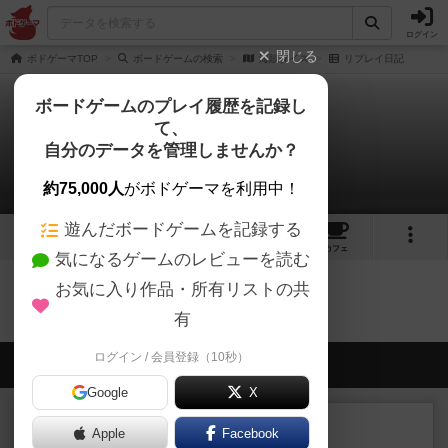
ログイン
閉じる
ボドゲーマTOP
ボードゲームの検索
海賊ダイス
リプレイ日記
ボードゲームのプレイ履歴を記録し
て、
海賊ダイス
自分のデータを管理しませんか？
0件のリプレイ日記
約75,000人
がボドゲーマを利用中！
遊んだボードゲームを記録する
3
3
5
トップ
画像
動画
レビュー
カフェ
気になるゲームのレビューを読む
お気に入り作品・所有リストの共
海賊ダイスのトップに戻る
有
ログイン / 会員登録（10秒）
会員の新しい投稿
Google
X
ルール/インスト
画像付き
充実
Apple
Facebook
マーケットフレッシュ