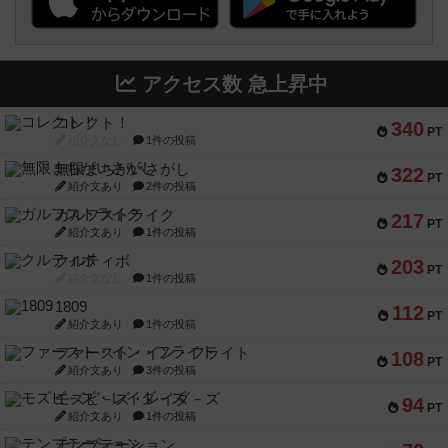
アクセス数 急上昇中
コレクト！
340
PT
紹介文なし
1件の投稿
無限まちがいさがし
322
PT
紹介文あり
2件の投稿
ガルフストライク
217
PT
紹介文あり
1件の投稿
クルティボ
203
PT
紹介文なし
1件の投稿
1809
112
PT
紹介文あり
1件の投稿
ファースト・イン・フライト
108
PT
紹介文あり
3件の投稿
モズビ－ズ・レイダ－ズ
94
PT
紹介文あり
1件の投稿
テンプテーション