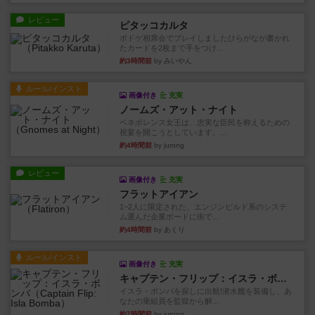
レビュー
ピタッコカルタ
ボドゲ相席会でプレイしましたひらがなが書かれ
たカードを2枚まで手をつけ...
約3時間前
by みいやん
ルール/インスト
画像付き
充実
ノームズ・アット・ナイト
ベネボレンス女王は、忠実な臣民を称えるための
祝宴を開こうとしています。...
約4時間前
by jurong
レビュー
画像付き
充実
フラットアイアン
1~2人に限定された、エンジンビルド系のシステ
ム選んだ企業ボードに街で...
約4時間前
by あくり
ルール/インスト
画像付き
充実
キャプテン・フリップ：イスラ・ボンバ
イスラ・ボンバを探しに出航!潜水艦を装備し、あ
なたの乗組員を監獄から解...
約7時間前
by jurong