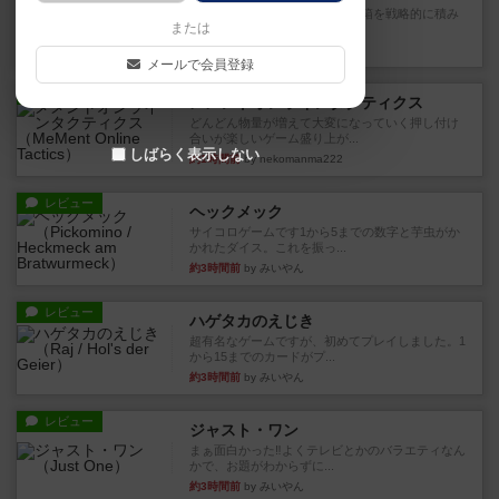
目的あなたの店先に農産物の木箱を戦略的に積み
または
重ねて在庫を最大化し、競合...
約1時間前
by jurong
メールで会員登録
レビュー
メメントオンラインタクティクス
どんどん物量が増えて大変になっていく押し付け
合いが楽しいゲーム盛り上が...
しばらく表示しない
約1時間前
by nekomanma222
レビュー
ヘックメック
サイコロゲームです1から5までの数字と芋虫がか
かれたダイス。これを振っ...
約3時間前
by みいやん
レビュー
ハゲタカのえじき
超有名なゲームですが、初めてプレイしました。1
から15までのカードがプ...
約3時間前
by みいやん
レビュー
ジャスト・ワン
まぁ面白かった‼️よくテレビとかのバラエティなん
かで、お題がわからずに...
約3時間前
by みいやん