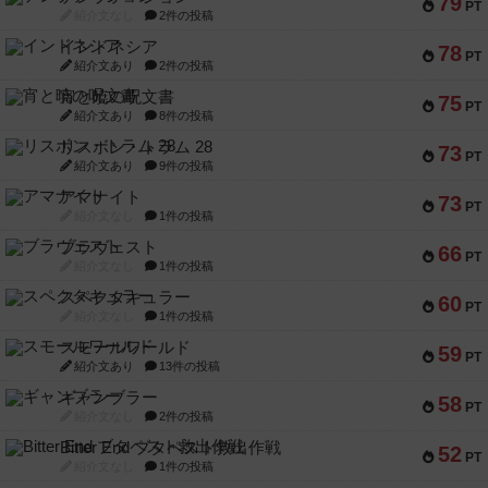
79
PT
紹介文なし
2件の投稿
インドネシア
78
PT
紹介文あり
2件の投稿
宵と暁の呪文書
75
PT
紹介文あり
8件の投稿
リスボン・トラム 28
73
PT
紹介文あり
9件の投稿
アマナイト
73
PT
紹介文なし
1件の投稿
ブラヴェスト
66
PT
紹介文なし
1件の投稿
スペクタキュラー
60
PT
紹介文なし
1件の投稿
スモールワールド
59
PT
紹介文あり
13件の投稿
ギャンブラー
58
PT
紹介文なし
2件の投稿
Bitter End ブタペスト救出作戦
52
PT
紹介文なし
1件の投稿