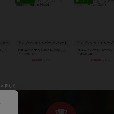
レビュー
レビュー
スター
アンブッシュ！：パープルハート
アンブッシュ！：ムーブ
出版した
1985年にVictory Gamesが出版した
1984年にVictory Game
『Purple Hea...
『Move Out！』...
約8時間前
by Chaco
約8時間前
by Chaco
閉じる
、