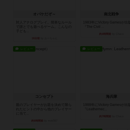
オバケだぞ～
南北戦争
対人アナログプレイ。簡単なルール
1983年にVictory Gamesが
で誰とでも遊べるゲーム。こんなの
『The Civil ...
子ども...
約4時間前
by Chaco
18分前
by おーちゃん
レビュー
レビュー
コンセプト
海兵隊
親のプレイヤーがお題を決めて限ら
1988年にVictory Gamesが
れたヒントの中から他のプレイヤー
『Leathernec...
に当て...
約7時間前
by Chaco
約6時間前
by mob567