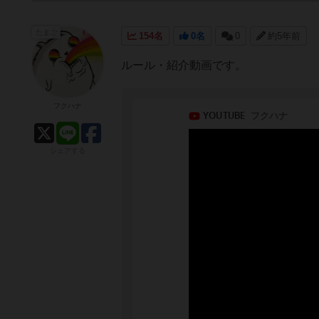
たまご
154名
0名
0
約5年前
ルール・紹介動画です。
フクハナ
シェアする