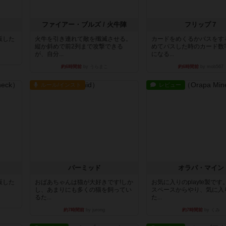
ファイアー・ブルズ / 火牛陣
フリップ７
出版した
火牛を引き連れて敵を殲滅させる。
カードをめくるかパスをす
縦か斜めで前2列まで攻撃できる
めてパスした時のカード数
が、自分...
になる...
約6時間前
by うらまこ
約6時間前
by mob567
ルール/インスト
レビュー
パーミッド
オラパ・マイン
出版した
おばあちゃんは猫が大好きです!しか
お気に入りのplayte製で
し、あまりにも多くの猫を飼ってい
スペースからやり、気に入
るた...
た...
約7時間前
by jurong
約7時間前
by くみ