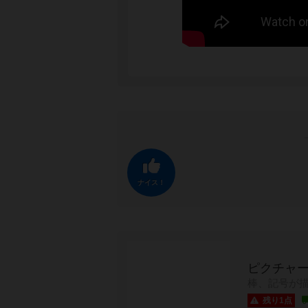
ナイス！
ピクチャー
棒、記号が描
残り1点