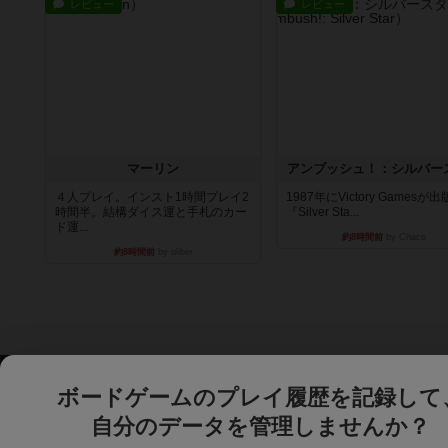
レビュー
レビュー
マーリン
アンブッシュ！：シルバー
４人プレイ。インスト1時間プレイ2
1987年にVictory Gamesが
時間半。結構ダイス運と手札のカー
『Silver Sta...
ド運...
約8時間前
by Chaco
約8時間前
by oliber
ボードゲームのプレイ履歴を記録して
自分のデータを管理しませんか？