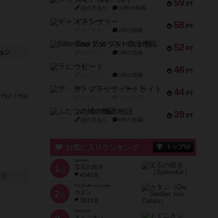
59
PT
紹介文あり
13件の投稿
ギャンブラー
58
PT
紹介文なし
2件の投稿
Bitter End ブタペスト救出作戦
52
PT
ョン
紹介文なし
1件の投稿
ラピード
46
PT
紹介文なし
1件の投稿
ザ・フラッフィー・ライト
44
PT
紹介文なし
0件の投稿
ふたつの城の物語
39
PT
紹介文あり
6件の投稿
お気に入りランキング
トップ50
Splendor
1
宝石の煌き
位
4040名
ラリ
Die Siedler von Catan
2
カタン
位
3616名
Dominion
ドミニオン