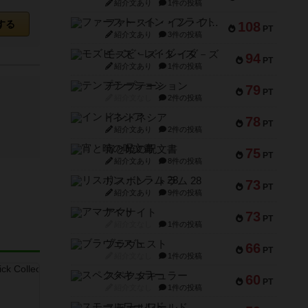
紹介文あり
1件の投稿
ファースト・イン・フライト
する
108
PT
紹介文あり
3件の投稿
モズビ－ズ・レイダ－ズ
94
PT
紹介文あり
1件の投稿
テンプテーション
79
PT
紹介文なし
2件の投稿
インドネシア
78
PT
紹介文あり
2件の投稿
宵と暁の呪文書
75
PT
紹介文あり
8件の投稿
リスボン・トラム 28
73
PT
紹介文あり
9件の投稿
アマナイト
73
PT
紹介文なし
1件の投稿
ブラヴェスト
66
PT
紹介文なし
1件の投稿
スペクタキュラー
60
PT
紹介文なし
1件の投稿
スモールワールド