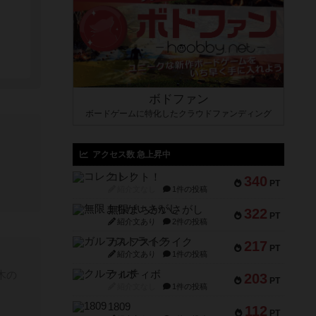
ボドファン
ボードゲームに特化したクラウドファンディング
アクセス数 急上昇中
コレクト！
340
PT
紹介文なし
1件の投稿
無限まちがいさがし
322
PT
紹介文あり
2件の投稿
ガルフストライク
217
PT
紹介文あり
1件の投稿
木の
クルティボ
203
PT
紹介文なし
1件の投稿
1809
112
PT