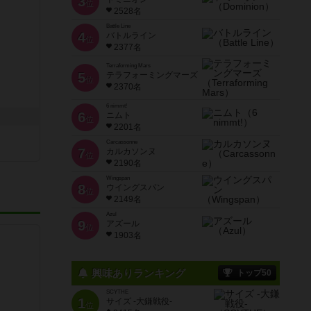
3
位
2528名
Battle Line
4
バトルライン
位
2377名
Terraforming Mars
5
テラフォーミングマーズ
位
2370名
6 nimmt!
6
ニムト
位
2201名
Carcassonne
7
カルカソンヌ
位
2190名
Wingspan
8
ウイングスパン
位
2149名
Azul
9
アズール
位
1903名
興味ありランキング
トップ50
SCYTHE
1
サイズ -大鎌戦役-
位