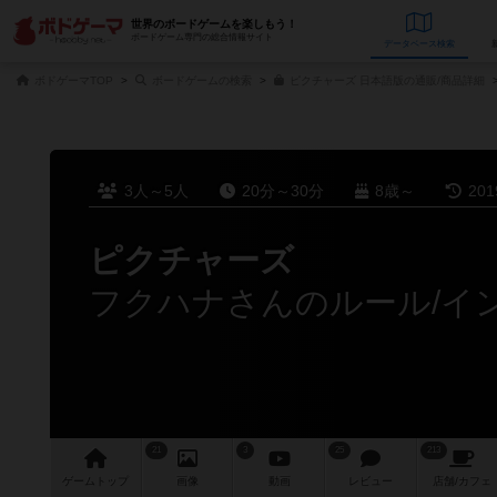
世界のボードゲームを楽しもう！
ボードゲーム専門の総合情報サイト
データベース
検
ボドゲーマTOP
ボードゲームの検索
ピクチャーズ 日本語版の通販/商品詳細
3人～5人
20分～30分
8歳～
20
ピクチャーズ
フクハナさんのルール/イ
21
3
25
213
ゲーム
トップ
画像
動画
レビュー
店舗/
カフェ