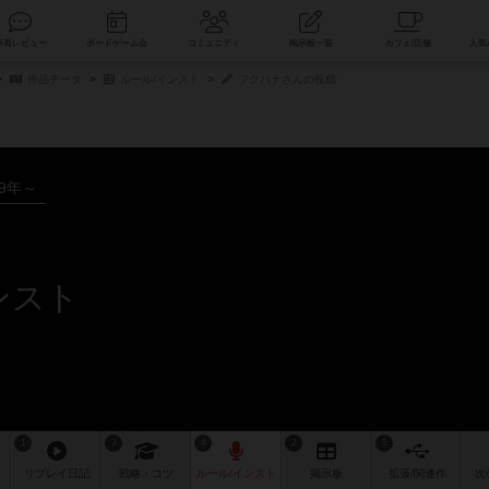
索
新着レビュー
ボードゲーム会
コミュニティ
掲示板一覧
作品データ
ルール/インスト
フクハナさんの投稿
19年～
ンスト
1
3
4
2
5
リプレイ
日記
戦略
・コツ
ルール
/インスト
掲示板
拡張/関連
作
次