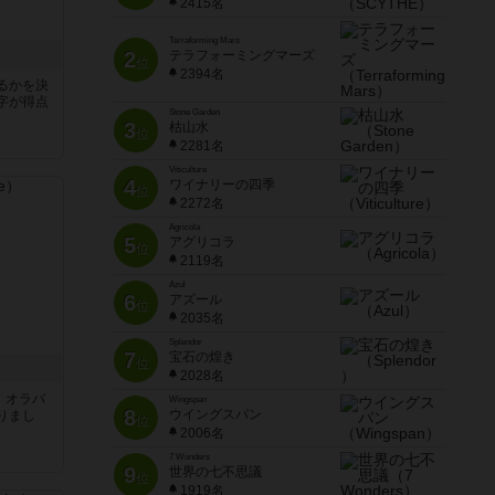
2415名
Terraforming Mars
2
テラフォーミングマーズ
位
2394名
るかを決
字が得点
Stone Garden
3
枯山水
位
2281名
Viticulture
4
ワイナリーの四季
位
2272名
Agricola
5
アグリコラ
位
2119名
Azul
6
アズール
位
2035名
Splendor
7
宝石の煌き
位
2028名
す。オラパ
Wingspan
8
ウイングスパン
りまし
位
2006名
7 Wonders
9
世界の七不思議
位
1919名