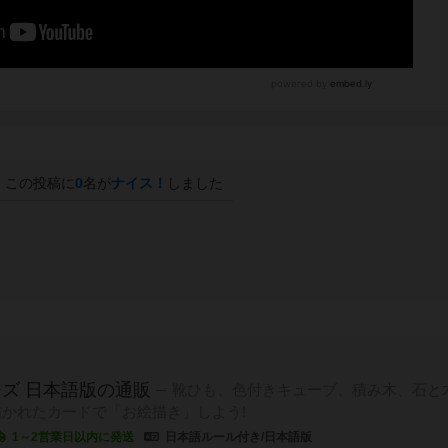
この投稿に
0
名が
ナイス！
しました
ズ 日本語版の通販
靴ひも、色付きキューブ、積み木、石と
かれたカードで「お絵描き」しよう!
1～2営業日以内に発送
日本語ルール付き/日本語版