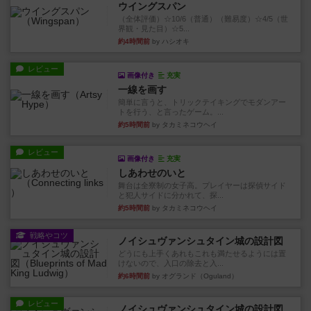
ウイングスパン
（全体評価）☆10/6（普通）（難易度）☆4/5（世
界観・見た目）☆5...
約4時間前
by ハシオキ
レビュー
画像付き
充実
一線を画す
簡単に言うと、トリックテイキングでモダンアー
トを行う、と言ったゲーム。...
約5時間前
by タカミネコウヘイ
レビュー
画像付き
充実
しあわせのいと
舞台は全寮制の女子高。プレイヤーは探偵サイド
と犯人サイドに分かれて、探...
約5時間前
by タカミネコウヘイ
戦略やコツ
ノイシュヴァンシュタイン城の設計図
どうにも上手くあれもこれも満たせるようには置
けないので、入口の除去と入...
約6時間前
by オグランド（Oguland）
レビュー
ノイシュヴァンシュタイン城の設計図