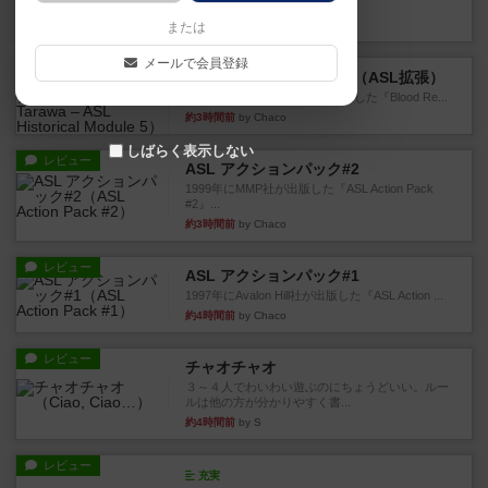
というシンプルだけど非常...
約2時間前
by ジョジョ
または
メールで会員登録
レビュー
ブラッドリーフ：タラワ（ASL拡張）
1996年にHeat of Battle社が出版した『Blood Re...
約3時間前
by Chaco
しばらく表示しない
レビュー
ASL アクションパック#2
1999年にMMP社が出版した『ASL Action Pack
#2』...
約3時間前
by Chaco
レビュー
ASL アクションパック#1
1997年にAvalon Hill社が出版した『ASL Action ...
約4時間前
by Chaco
レビュー
チャオチャオ
３～４人でわいわい遊ぶのにちょうどいい。ルー
ルは他の方が分かりやすく書...
約4時間前
by S
レビュー
充実