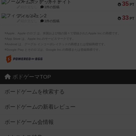
ノームズ・アット・ナイト
35
PT
紹介文なし
1件の投稿
フィッシェン2
33
PT
紹介文なし
1件の投稿
※Apple、Apple のロゴ は、米国および他の国々で登録されたApple Inc.の商標です。
※App Store は、Apple Inc.のサービスマークです。
※Android は、グーグル インコーポレイテッドの商標または登録商標です。
※Google Play とそのロゴは、Google Inc.の商標または登録商標です。
ボドゲーマTOP
ボードゲームを検索する
ボードゲームの新着レビュー
ボードゲーム会情報