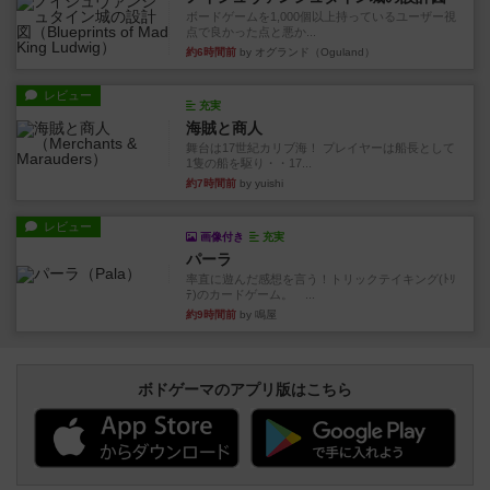
ボードゲームを1,000個以上持っているユーザー視
点で良かった点と悪か...
約6時間前
by オグランド（Oguland）
レビュー
充実
海賊と商人
舞台は17世紀カリブ海！ プレイヤーは船長として
1隻の船を駆り・・17...
約7時間前
by yuishi
レビュー
画像付き
充実
パーラ
率直に遊んだ感想を言う！トリックテイキング(ﾄﾘ
ﾃ)のカードゲーム。 ...
約9時間前
by 鳴屋
ボドゲーマのアプリ版はこちら