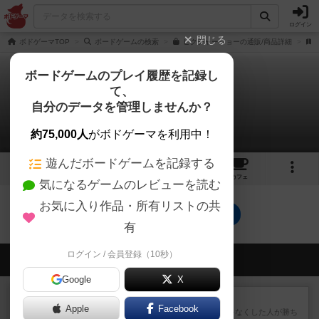
ログイン
閉じる
ボドゲーマTOP
ボードゲームの検索
ピクチャーショーの通販/商品詳細
ボードゲームのプレイ履歴を記録し
て、
ピクチャーショー
自分のデータを管理しませんか？
0件のレビュー
約75,000人
がボドゲーマを利用中！
遊んだボードゲームを記録する
2
1
9
トップ
画像
動画
レビュー
カフェ
気になるゲームのレビューを読む
お気に入り作品・所有リストの共
ピクチャーショーのトップに戻る
有
ログイン / 会員登録（10秒）
会員の新しい投稿
Google
X
レビュー
ラミィキューブ
Apple
Facebook
数字の牌を出して1番早く手札をなくした人が勝ち