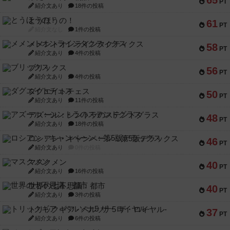
65
PT
紹介文あり
18件の投稿
とうほうの！
61
PT
紹介文なし
1件の投稿
メメントオンラインタクティクス
58
PT
紹介文あり
4件の投稿
ブリックス
56
PT
紹介文あり
4件の投稿
ダグエイトチェス
50
PT
紹介文あり
11件の投稿
アズール：シントラのステンドグラス
48
PT
紹介文あり
18件の投稿
ロシアン・キャンペーン：第5版デラックス
46
PT
紹介文あり
0件の投稿
マスクメン
40
PT
紹介文あり
16件の投稿
世界の七不思議：都市
40
PT
紹介文あり
3件の投稿
トリックギア - ペルソナ5 ザ・ロイヤル-
37
PT
紹介文あり
6件の投稿