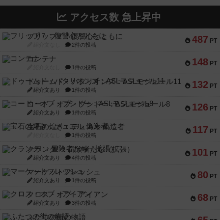
アクセス数 急上昇中
フリップ７：復讐心とともに
487
PT
紹介文なし
2件の投稿
コンテナ
148
PT
紹介文なし
1件の投稿
ドゥームド・バタリオンズ：ASLモジュール11
132
PT
紹介文あり
1件の投稿
コード・オブ・ブシドー：ASLモジュール8
126
PT
紹介文あり
1件の投稿
宝石の煌き：デュエル 偽造者
117
PT
紹介文なし
1件の投稿
クランク! ：冒険者たち（拡張）
101
PT
紹介文あり
4件の投稿
マーケットフレッシュ
80
PT
紹介文あり
1件の投稿
クロス・オブ・アイアン
68
PT
紹介文あり
3件の投稿
ふたつの街の物語