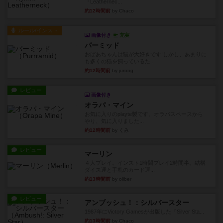
『Leathernec...
約12時間前
by Chaco
ルール/インスト
画像付き
充実
パーミッド
おばあちゃんは猫が大好きです!しかし、あまりに
も多くの猫を飼っているた...
約12時間前
by jurong
レビュー
画像付き
オラパ・マイン
お気に入りのplayte製です。オラパスペースから
やり、気に入りました...
約12時間前
by くみ
レビュー
マーリン
４人プレイ。インスト1時間プレイ2時間半。結構
ダイス運と手札のカード運...
約13時間前
by oliber
レビュー
アンブッシュ！：シルバースター
1987年にVictory Gamesが出版した『Silver Sta...
約13時間前
by Chaco