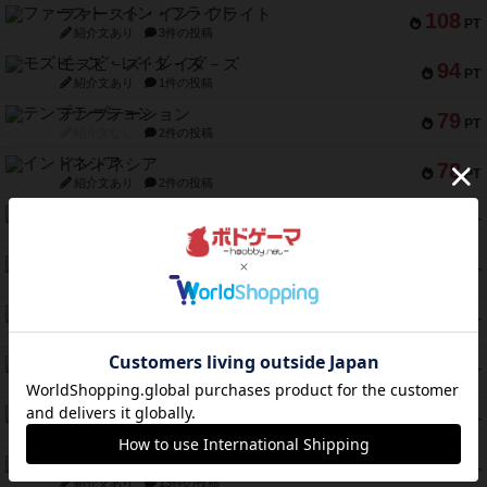
ファースト・イン・フライト
108
PT
紹介文あり
3件の投稿
モズビ－ズ・レイダ－ズ
94
PT
紹介文あり
1件の投稿
テンプテーション
79
PT
紹介文なし
2件の投稿
インドネシア
78
PT
紹介文あり
2件の投稿
宵と暁の呪文書
75
PT
紹介文あり
8件の投稿
リスボン・トラム 28
73
PT
紹介文あり
9件の投稿
アマナイト
73
PT
紹介文なし
1件の投稿
ブラヴェスト
66
PT
紹介文なし
1件の投稿
スペクタキュラー
60
PT
紹介文なし
1件の投稿
スモールワールド
59
PT
紹介文あり
13件の投稿