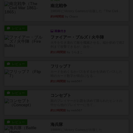
南北戦争
1983年にVictory Gamesが出版した『The Civil ...
約9時間前
by Chaco
レビュー
画像付き
ファイアー・ブルズ / 火牛陣
火牛を引き連れて敵を殲滅させる。縦か斜めで前2
列まで攻撃できるが、自分...
約11時間前
by うらまこ
レビュー
フリップ７
カードをめくるかパスをするかを決めてパスした
時のカード数字が得点になる...
約11時間前
by mob567
レビュー
コンセプト
親のプレイヤーがお題を決めて限られたヒントの
中から他のプレイヤーに当て...
約12時間前
by mob567
レビュー
海兵隊
1988年にVictory Gamesが出版した