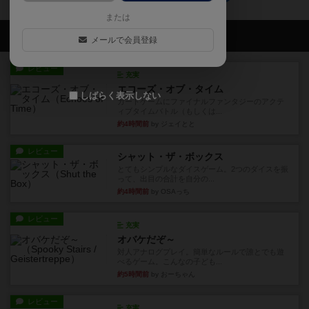
または
会員の新しい投稿
メールで会員登録
レビュー
充実
エコーズ・オブ・タイム
しばらく表示しない
カードゲームにファイナルファンタジーのアクテ
ィブタイムバトル（もしくは...
約4時間前
by ジェイとと
レビュー
シャット・ザ・ボックス
とてもシンプルなダイスゲーム。2つのダイスを振
って、出目の合計を自分の...
約4時間前
by OSAっち
レビュー
充実
オバケだぞ～
対人アナログプレイ。簡単なルールで誰とでも遊
べるゲーム。こんなの子ども...
約5時間前
by おーちゃん
レビュー
充実