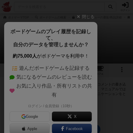
ログイン
閉じる
ボドゲーマTOP
ボードゲームの検索
ピクチャーショーの通販/商品詳細
ボードゲームのプレイ履歴を記録し
て、
ピクチャーショー
自分のデータを管理しませんか？
0件の掲示板
約75,000人
がボドゲーマを利用中！
遊んだボードゲームを記録する
2
1
9
トップ
画像
動画
レビュー
カフェ
気になるゲームのレビューを読む
ログインするとピクチャーショーに関する掲示板の作成やコメントの書き込
お気に入り作品・所有リストの共
みが出来るようになります。ルールの疑問やエラッタ情報、マニュアルでは
判断し辛い曖昧な表記等について会員同士で自由にコミュニケーションをと
有
ることが出来ます。
ログイン / 会員登録（10秒）
ログイン/無料会員登録
Google
X
Apple
Facebook
ピクチャーショーのトップに戻る