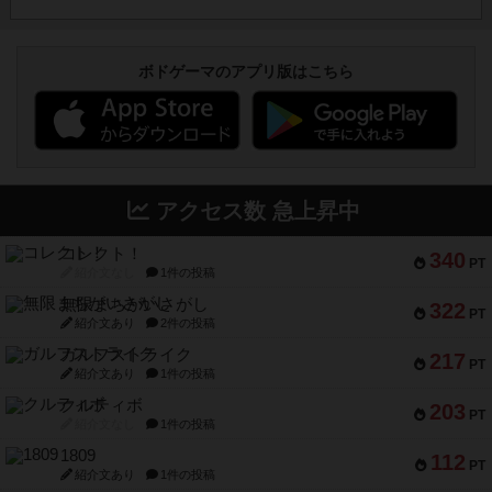
ボドゲーマのアプリ版はこちら
アクセス数 急上昇中
コレクト！
340
PT
紹介文なし
1件の投稿
無限まちがいさがし
322
PT
紹介文あり
2件の投稿
ガルフストライク
217
PT
紹介文あり
1件の投稿
クルティボ
203
PT
紹介文なし
1件の投稿
1809
112
PT
紹介文あり
1件の投稿