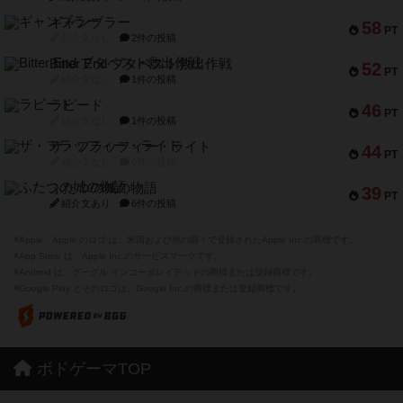
ギャンブラー
58
PT
紹介文なし
2件の投稿
Bitter End ブタペスト救出作戦
52
PT
紹介文なし
1件の投稿
ラピード
46
PT
紹介文なし
1件の投稿
ザ・フラッフィー・ライト
44
PT
紹介文なし
0件の投稿
ふたつの城の物語
39
PT
紹介文あり
6件の投稿
※Apple、Apple のロゴ は、米国および他の国々で登録されたApple Inc.の商標です。
※App Store は、Apple Inc.のサービスマークです。
※Android は、グーグル インコーポレイテッドの商標または登録商標です。
※Google Play とそのロゴは、Google Inc.の商標または登録商標です。
ボドゲーマTOP