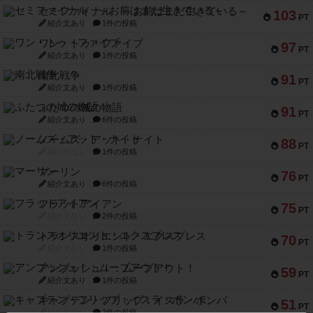
セミファイナル ～お前はまだ生きている～
103
PT
紹介文あり
1件の投稿
ワン・トゥ・ファイブ
97
PT
紹介文あり
1件の投稿
南北戦争
91
PT
紹介文あり
1件の投稿
ふたつの城の物語
91
PT
紹介文あり
6件の投稿
ノームズ・アット・ナイト
88
PT
紹介文なし
1件の投稿
マーリン
76
PT
紹介文あり
6件の投稿
フラットアイアン
75
PT
紹介文なし
2件の投稿
トランスオリエント・エクスプレス
70
PT
紹介文なし
1件の投稿
アンブッシュ！：ムーブアウト！
59
PT
紹介文あり
1件の投稿
キャプテン・フリップ：イスラ・ボンバ
51
PT
紹介文なし
2件の投稿