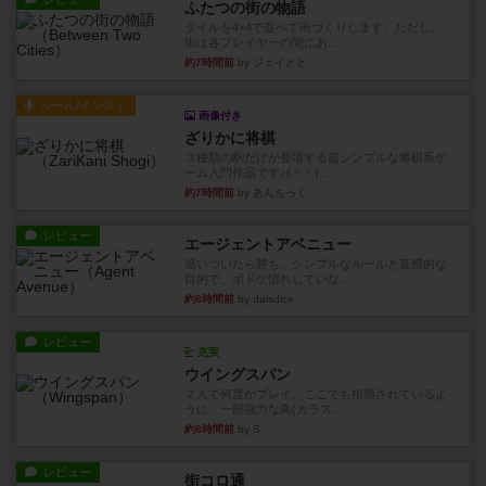
ふたつの街の物語
タイルを4×4で並べて街づくりします。ただし、
街は各プレイヤーの間にあ...
約7時間前
by ジェイとと
ルール/インスト
画像付き
ざりかに将棋
３種類の駒だけが登場する超シンプルな将棋系ゲ
ーム入門作品です♪(＾＾)...
約7時間前
by あんちっく
レビュー
エージェントアベニュー
追いついたら勝ち。シンプルなルールと直感的な
目的で、ボドゲ慣れしていな...
約8時間前
by daisdice
レビュー
充実
ウイングスパン
２人で何度かプレイ。ここでも指摘されているよ
うに、一部強力な鳥(カラス...
約8時間前
by S
レビュー
街コロ通