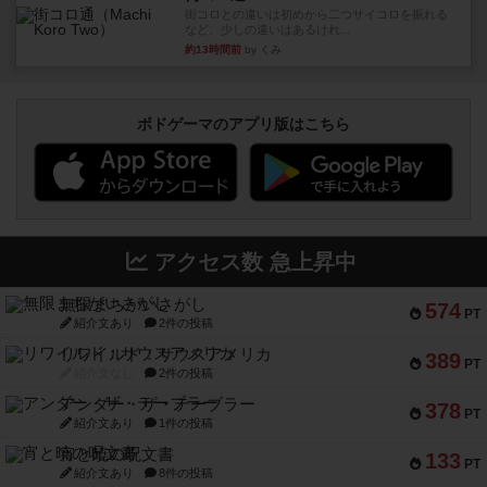
街コロとの違いは初めから二つサイコロを振れる
など、少しの違いはあるけれ...
約13時間前
by くみ
ボドゲーマのアプリ版はこちら
アクセス数 急上昇中
無限まちがいさがし
574
PT
紹介文あり
2件の投稿
リワイルド：サウスアメリカ
389
PT
紹介文なし
2件の投稿
アンダー・ザ・テーブラー
378
PT
紹介文あり
1件の投稿
宵と暁の呪文書
133
PT
紹介文あり
8件の投稿