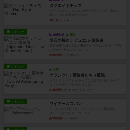
ダグエイトチェス
チェスなのに、ほんの10分で終わります。動きで
敵のコマの種類が分かれば...
36分前
by くみ
レビュー
画像付き
充実
宝石の煌き：デュエル 偽造者
筆者が最も好きな2人用ボードゲームである『宝石
の煌めき デュエル』に、...
約2時間前
by 手動人形
レビュー
充実
クランク! ：冒険者たち（拡張）
クランク！のプレイヤーごとに能力の違うキャラ
クターを使用できるようにな...
約3時間前
by ぽっぽーくるっぽー
レビュー
ワイアームスパン
初プレイの感想です。ウイングスパン履修済のコ
メントとなります。ウイング...
約3時間前
by daisdice
レビュー