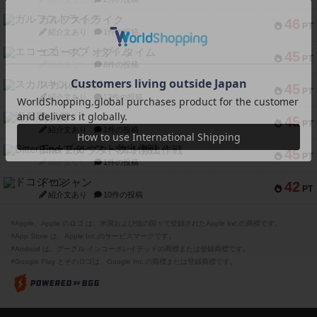
ガルフストライク
46
PT
紹介文あり
1件の投稿
エコーズ・オブ・タイム
45
PT
紹介文なし
8件の投稿
スカルキング
45
PT
紹介文あり
12件の投稿
海兵隊
45
PT
紹介文あり
1件の投稿
Bitter End ブタペスト救出作戦
45
PT
紹介文なし
1件の投稿
ドコジャン
42
PT
紹介文あり
10件の投稿
※Apple、Apple のロゴ は、米国および他の国々で登録されたApple Inc.の商標です。
※App Store は、Apple Inc.のサービスマークです。
※Android は、グーグル インコーポレイテッドの商標または登録商標です。
※Google Play とそのロゴは、Google Inc.の商標または登録商標です。