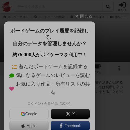
ログイン
閉じる
ボドゲーマTOP
ボードゲームの検索
光合成の通販/商品詳細
作品データ
ボードゲームのプレイ履歴を記録し
て、
光合成
自分のデータを管理しませんか？
0件の掲示板
約75,000人
がボドゲーマを利用中！
遊んだボードゲームを記録する
8
9
39
トップ
画像
動画
レビュー
カフェ
気になるゲームのレビューを読む
ログインすると光合成に関する掲示板の作成やコメントの書き込みが出来る
お気に入り作品・所有リストの共
ようになります。ルールの疑問やエラッタ情報、マニュアルでは判断し辛い
曖昧な表記等について会員同士で自由にコミュニケーションをとることが出
有
来ます。
ログイン / 会員登録（10秒）
ログイン/無料会員登録
Google
X
Apple
Facebook
光合成のトップに戻る