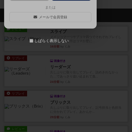
または
会員の新しい投稿
メールで会員登録
レビュー
スライプ
メインコマ一つサブコマ四つでそれぞれプレイし
しばらく表示しない
ます。動かし方はコマか壁に...
16分前
by くみ
リプレイ
画像付き
リーダーズ
久しぶりに取り出してプレイ。詰めきれなかっ
た…であっさり追い込まれて負...
24分前
by くみ
リプレイ
画像付き
ブリックス
久しぶりに取り出してプレイ。記号担当と色担当
に分かれてプレイ。あかんか...
29分前
by くみ
レビュー
画像付き