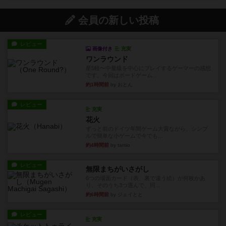
会員の新しい投稿
レビュー
画像付き
充実
ワンラウンド
星5軽〜中量級を中心にプレイするゲーマーの感想
です。今回はボードゲーム...
約1時間前
by おとん
レビュー
充実
花火
ずっと前のドイツ年間ゲーム大賞ながら、シンプ
ルで簡単な小ゲームで今でも...
約4時間前
by tamio
レビュー
無限まちがいさがし
6つの場面カード（表、裏で違う絵）が何枚かあ
り、そのうち3つ選んで、同...
約6時間前
by ジェイとと
レビュー
充実