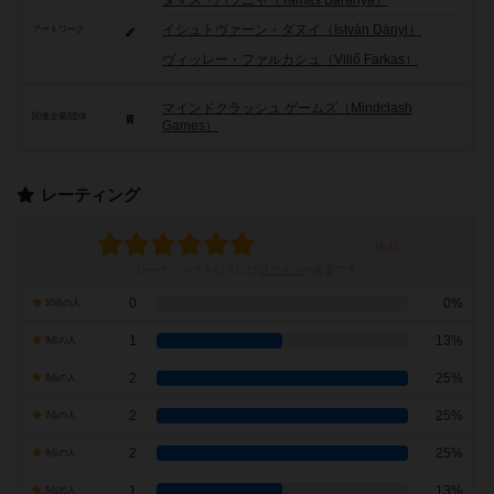
タマス・バラニャ（Tamás Baranya）
イシュトヴァーン・ダヌイ（István Dányi）
アートワーク
ヴィッレー・ファルカシュ（Villő Farkas）
マインドクラッシュ ゲームズ（Mindclash
関連企業/団体
Games）
レーティング
レーティングを行うには
ログイン
が必要です
0
0%
10点の人
1
13%
9点の人
2
25%
8点の人
2
25%
7点の人
2
25%
6点の人
1
13%
5点の人