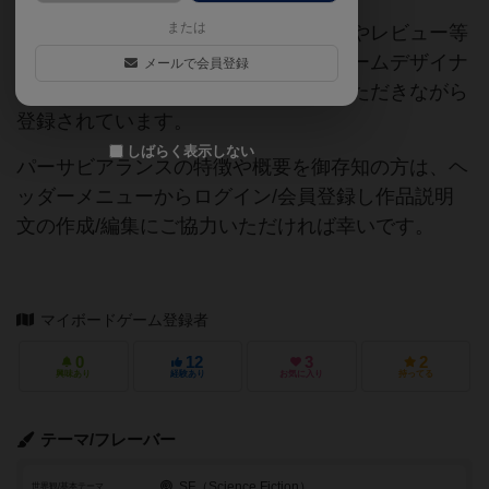
または
当サイトに掲載されている作品説明文やレビュー等
の情報は、ボドゲーマ運営事務局・ゲームデザイナ
メールで会員登録
ーご本人様・有志の皆様にご協力をいただきながら
登録されています。
しばらく表示しない
パーサビアランスの特徴や概要を御存知の方は、ヘ
ッダーメニューからログイン/会員登録し作品説明
文の作成/編集にご協力いただければ幸いです。
マイボードゲーム登録者
0
12
3
2
興味あり
経験あり
お気に入り
持ってる
テーマ/フレーバー
SF（Science Fiction）
世界観/基本テーマ