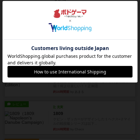
アルゴ
アルゴがとても好きで、たぶんプレイ回数が最も
多いゲームです。なんといっ...
約16時間前
by おとん
リプレイ
画像付き
タイムボム
僕はホントに嘘が下手なようで、すぐバレますみ
んなホント、嘘が上手ですよ...
約16時間前
by あまる
レビュー
画像付き
タイムボム
まず簡単で軽い！大人数で遊べる！それなのに小
箱！何より楽しい！！正体隠...
約16時間前
by あまる
レビュー
充実
1809
ケビン・ザッカーがデザインした１ヘクス=２マイ
ルの戦役級シリーズは以下...
約16時間前
by Chaco