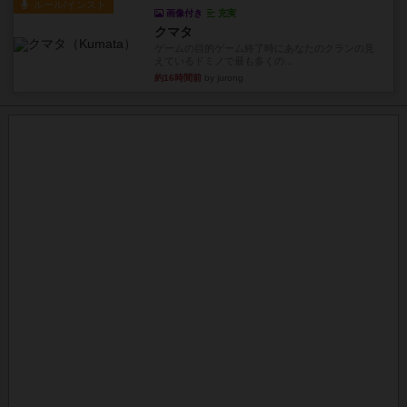
ルール/インスト
画像付き
充実
クマタ
ゲームの目的ゲーム終了時にあなたのクランの見
えているドミノで最も多くの...
約16時間前
by jurong