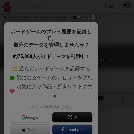
ログイン
閉じる
ボドゲーマTOP
ボードゲームの検索
パーサビアランス
ボードゲームのプレイ履歴を記録し
て、
自分のデータを管理しませんか？
パーサビアランス
約75,000人
がボドゲーマを利用中！
Perseverance: Castaway Chronicles – Episodes 1 & 2
遊んだボードゲームを記録する
気になるゲームのレビューを読む
お気に入り作品・所有リストの共
有
1
1
トップ
画像
動画
レビュー
カフェ
ログイン / 会員登録（10秒）
Google
X
Apple
ご協力ください
Facebook