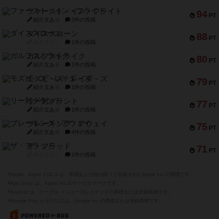
ファースト・イン・フライト
94
PT
紹介文あり
3件の投稿
ダイススローン
88
PT
紹介文なし
1件の投稿
ガルフストライク
80
PT
紹介文あり
1件の投稿
モズビ－ズ・レイダ－ズ
79
PT
紹介文あり
1件の投稿
リー対グラント
77
PT
紹介文あり
1件の投稿
ブレーキング・アウェイ
75
PT
紹介文あり
4件の投稿
ザ・フラッド
71
PT
紹介文なし
1件の投稿
※Apple、Apple のロゴ は、米国および他の国々で登録されたApple Inc.の商標です。
※App Store は、Apple Inc.のサービスマークです。
※Android は、グーグル インコーポレイテッドの商標または登録商標です。
※Google Play とそのロゴは、Google Inc.の商標または登録商標です。