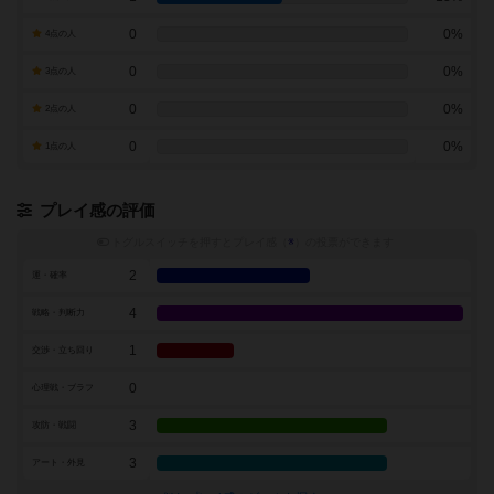
0
0%
4点の人
0
0%
3点の人
0
0%
2点の人
0
0%
1点の人
プレイ感の評価
トグルスイッチを押すとプレイ感（
※
）の投票ができます
2
運・確率
4
戦略・判断力
1
交渉・立ち回り
0
心理戦・ブラフ
3
攻防・戦闘
3
アート・外見