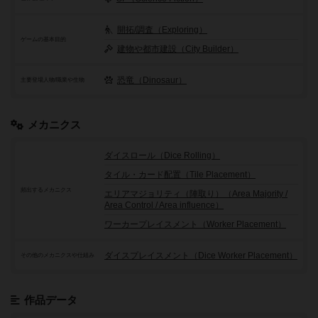
開拓/調査（Exploring）
ゲームの基本目的
建物や都市建設（City Builder）
恐竜（Dinosaur）
主要登場人物/職業や生物
メカニクス
ダイスロール（Dice Rolling）
タイル・カード配置（Tile Placement）
頻出するメカニクス
エリアマジョリティ（陣取り）（Area Majority /
Area Control / Area influence）
ワーカープレイスメント（Worker Placement）
ダイスプレイスメント（Dice Worker Placement）
その他のメカニクスや仕組み
作品データ