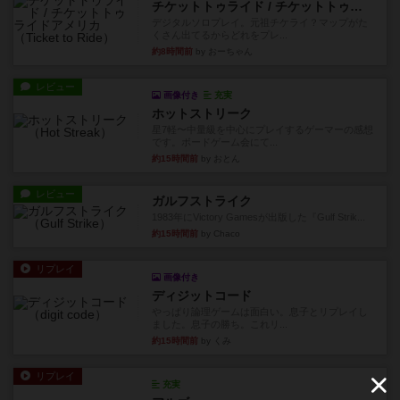
チケットトゥライド / チケットトゥライドアメリカ
デジタルソロプレイ。元祖チケライ？マップがた
くさん出てるからどれをプレ...
約8時間前
by おーちゃん
レビュー
画像付き
充実
ホットストリーク
星7軽〜中量級を中心にプレイするゲーマーの感想
です。ボードゲーム会にて...
約15時間前
by おとん
レビュー
ガルフストライク
1983年にVictory Gamesが出版した『Gulf Strik...
約15時間前
by Chaco
リプレイ
画像付き
ディジットコード
やっぱり論理ゲームは面白い。息子とリプレイし
ました。息子の勝ち。これリ...
約15時間前
by くみ
リプレイ
充実