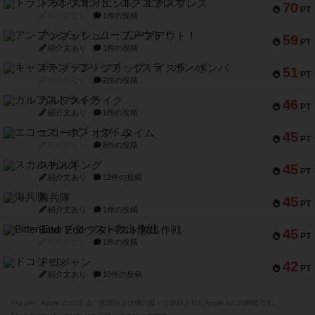
トランスオリエント・エクスプレス
70
PT
紹介文なし
1件の投稿
アンブッシュ！：ムーブアウト！
59
PT
紹介文あり
1件の投稿
キャプテン・フリップ：イスラ・ボンバ
51
PT
紹介文なし
2件の投稿
ガルフストライク
46
PT
紹介文あり
1件の投稿
エコーズ・オブ・タイム
45
PT
紹介文なし
8件の投稿
スカルキング
45
PT
紹介文あり
12件の投稿
海兵隊
45
PT
紹介文あり
1件の投稿
Bitter End ブタペスト救出作戦
45
PT
紹介文なし
1件の投稿
ドコジャン
42
PT
紹介文あり
10件の投稿
※Apple、Apple のロゴ は、米国および他の国々で登録されたApple Inc.の商標です。