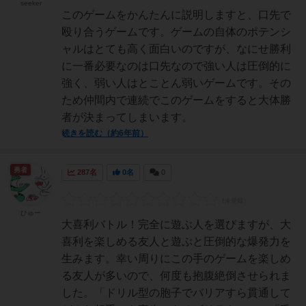
seeker
このゲームをかんたんに説明しますと、口先で
殴り合うゲームです。ゲームの自体のポテンシ
ャルはとても高く面白いのですが、なにせ勝利
に一番必要なのは口先なので強い人は圧倒的に
強く、弱い人はとことん弱いゲームです。その
ため仲間内で連続でこのゲームをすると大体勝
者が決まってしまいます。
続きを読む（約6年前）
勇者
287名
0名
0
ひゅー
大喜利バトル！完全に遊ぶ人を選びますが、大
喜利を楽しめる友人と遊ぶと圧倒的な爆発力を
生みます。幸い周りにこの手のゲームを楽しめ
る友人が多いので、何度も抱腹絶倒させられま
した。「ドリル型の胞子でバリアすら貫通して