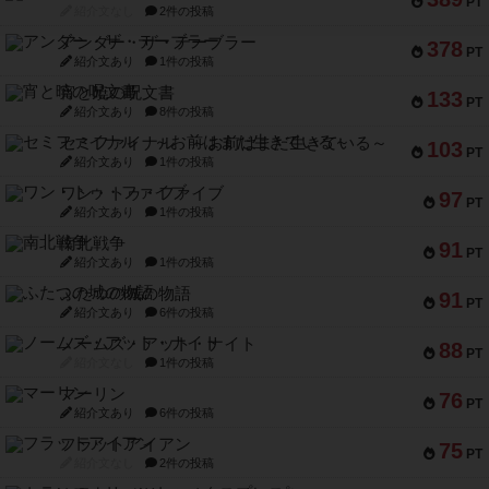
PT
紹介文なし
2件の投稿
アンダー・ザ・テーブラー
378
PT
紹介文あり
1件の投稿
宵と暁の呪文書
133
PT
紹介文あり
8件の投稿
セミファイナル ～お前はまだ生きている～
103
PT
紹介文あり
1件の投稿
ワン・トゥ・ファイブ
97
PT
紹介文あり
1件の投稿
南北戦争
91
PT
紹介文あり
1件の投稿
ふたつの城の物語
91
PT
紹介文あり
6件の投稿
ノームズ・アット・ナイト
88
PT
紹介文なし
1件の投稿
マーリン
76
PT
紹介文あり
6件の投稿
フラットアイアン
75
PT
紹介文なし
2件の投稿