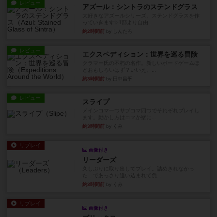
レビュー
アズール：シントラのステンドグラス
大好きなアズールシリーズ。ステンドグラスを作
っていきます✨1部より自由...
約2時間前
by しんたろ
レビュー
エクスペディション：世界を巡る冒険
クラマー氏の不朽の名作。新しいボードゲームほ
どおもしろいはず？いいえ。...
約3時間前
by 田中昌平
レビュー
スライプ
メインコマ一つサブコマ四つでそれぞれプレイし
ます。動かし方はコマか壁に...
約3時間前
by くみ
リプレイ
画像付き
リーダーズ
久しぶりに取り出してプレイ。詰めきれなかっ
た…であっさり追い込まれて負...
約3時間前
by くみ
リプレイ
画像付き