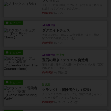
ブリックス
久しぶりに取り出してプレイ。記号担当と色担当
に分かれてプレイ。あかんか...
約3時間前
by くみ
レビュー
画像付き
ダグエイトチェス
チェスなのに、ほんの10分で終わります。動きで
敵のコマの種類が分かれば...
約4時間前
by くみ
レビュー
画像付き
充実
宝石の煌き：デュエル 偽造者
筆者が最も好きな2人用ボードゲームである『宝石
の煌めき デュエル』に、...
約5時間前
by 手動人形
レビュー
充実
クランク! ：冒険者たち（拡張）
クランク！のプレイヤーごとに能力の違うキャラ
クターを使用できるようにな...
約6時間前
by ぽっぽーくるっぽー