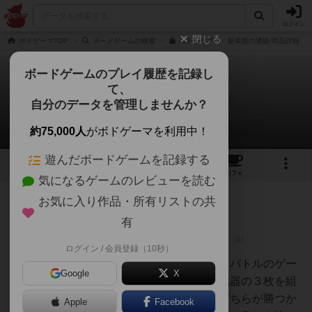
ログイン
閉じる
ボドゲーマTOP
ボードゲームの検索
ペチャリブレ 新装版の通販/商品詳細
ボードゲームのプレイ履歴を記録し
て、
ペチャリブレ
自分のデータを管理しませんか？
7件のレビュー
約75,000人
がボドゲーマを利用中！
遊んだボードゲームを記録する
3
1
7
100
トップ
画像
動画
レビュー
カフェ
気になるゲームのレビューを読む
お気に入り作品・所有リストの共
仙人
105名
1名
0
充実
有
ログイン / 会員登録（10秒）
ぽっぽーくる
っぽー
ランダムカード３枚同士のトークバトルのゲー
Google
X
ムです。キャラクター、特徴、武器の３枚を組
み合わせたもの同士を戦わせ、どちらが勝つか
Apple
Facebook