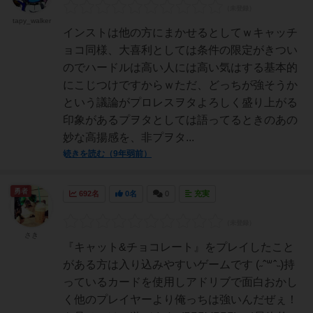
tapy_walker
インストは他の方にまかせるとしてｗキャッチ
ョコ同様、大喜利としては条件の限定がきつい
のでハードルは高い人には高い気はする基本的
にこじつけですからｗただ、どっちが強そうか
という議論がプロレスヲタよろしく盛り上がる
印象があるプヲタとしては語ってるときのあの
妙な高揚感を、非プヲタ...
続きを読む（9年弱前）
勇者
692名
0名
0
充実
さき
『キャット&チョコレート』をプレイしたこと
がある方は入り込みやすいゲームです (˶ˆ꒳ˆ˵)持
っているカードを使用しアドリブで面白おかし
く他のプレイヤーより俺っちは強いんだぜぇ！