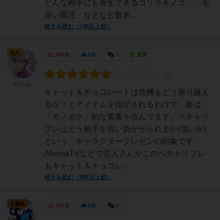
どんな相手にも寄生できるゴリラキノコ」「毛
深い園児」などなど数多...
続きを読む（7年以上前）
仙人
442名
0名
0
充実
B.Pegg
キャット＆チョコレートは危機をどう乗り越え
るか？とアイテムを指定されるわけで、要は
「モノボケ」的な要素を含んでます。ペチャリ
ブレはどう相手を言い負かせられるか(強いか)
という、キャラクタープレゼンの印象です。
AbemaTVなどで芸人さんがこのペチャリブレ
もキャット＆チョコレ...
続きを読む（8年以上前）
大賢者
181名
0名
0