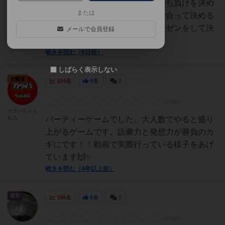
をトークによってのプレゼンで勝ち負けを決め
または
ます。勝敗は他プレイヤーが話し合って決める
ものです。交互に２回ずつ、プレゼンをして決
メールで会員登録
めます。なので、自分の...
続きを読む（6日前）
しばらく表示しない
大賢者
104名
0名
0
カラハちゃん
ねる
パーティーゲームでした。大人数でやると盛り
上がるゲームです。語彙力と発想力が勝負のカ
ギにです！！動画で実際行っている様子をあげ
ています🙌✨
続きを読む（4年以上前）
皇帝
186名
0名
0