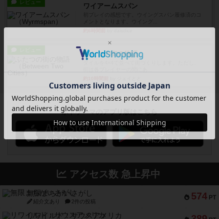
レビュー
ワイアームスパン
初プレイの感想です。ウイングスパン履修済のコ
メントとなります。ウイング...
約6時間前
by daisdice
レビュー
ふたつの街の物語
タイルを4×4で並べて街づくりします。ただし、
街は各プレイヤーの間にあ...
約10時間前
by ジェイとと
ボドゲーマのアプリ版はこちら
アクセス数 急上昇中
無限まちがいさがし
574
PT
紹介文あり
2件の投稿
リワイルド：サウスアメリカ
389