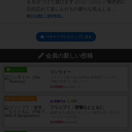
を見せつけて遊びます⸜(๑⃙⃘'ᵕ'๑⃙⃘)⸝⋆︎*最終的に
目的忘れて楽しんだもの勝ちな気もしま...
続きを読む（約9年前）
ペチャリブレのトップに戻る
会員の新しい投稿
レビュー
ジンラミー
トランプで遊べる2人対戦の麻雀風ゲームです。
10枚の手札で、同じスーツ...
約1時間前
by OSAっち
ルール/インスト
画像付き
充実
フリップ７：復讐心とともに
概要Flip 7が復活しました――復讐を伴って!オリ
ジナルゲームの楽し...
約2時間前
by jurong