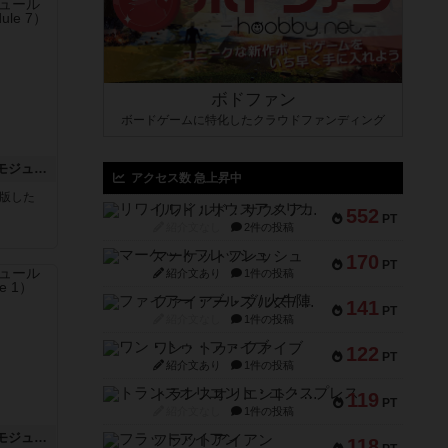
ボドファン
ボードゲームに特化したクラウドファンディング
ホロウレギオンズ：ASLモジュール7
アクセス数 急上昇中
が出版した
リワイルド：サウスアメリカ
552
PT
紹介文なし
2件の投稿
マーケットフレッシュ
170
PT
紹介文あり
1件の投稿
ファイアー・ブルズ / 火牛陣
141
PT
紹介文なし
1件の投稿
ワン・トゥ・ファイブ
122
PT
紹介文あり
1件の投稿
トランスオリエント・エクスプレス
119
PT
紹介文なし
1件の投稿
ビヨンド・バロー：ASLモジュール1
フラットアイアン
118