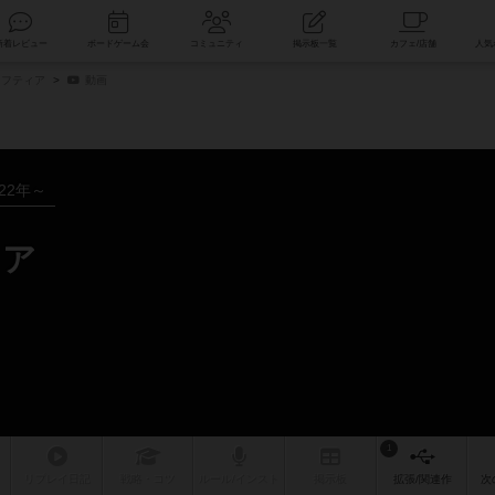
索
新着レビュー
ボードゲーム会
コミュニティ
掲示板一覧
ロフティア
動画
022年～
ィア
1
リプレイ
日記
戦略
・コツ
ルール
/インスト
掲示板
拡張/関連
作
次