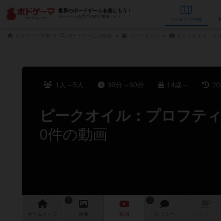
世界のボードゲームを楽しもう！
ボードゲーム専門の総合情報サイト
データベース
検
ボドゲーマTOP
ボードゲームの検索
ピークオイル
ピークオイル：プ
1人～5人
30分～60分
14歳～
2
ピークオイル：プロフテ
0件の動画
1
1
ゲーム
トップ
画像
動画
レビュー
店舗/
カフェ