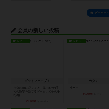
ピークオ
会員の新しい投稿
レビュー
レビュー
ゴットファイブ！
カタン
自分の前に背を向けて並ぶ5枚の手
神ゲー
札の数字を当てるゲーム。相手の手
約1時間前
by アプー
札/場...
約1時間前
by daisdice