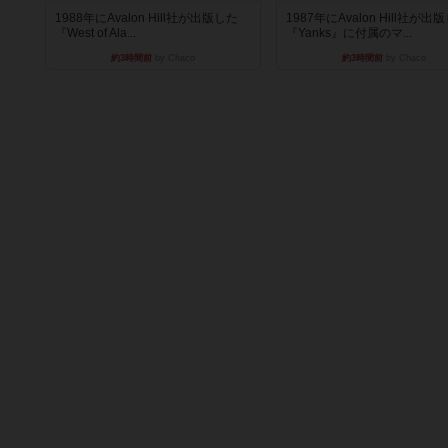
1988年にAvalon Hill社が出版した
1987年にAvalon Hill社が出
『West of Ala...
『Yanks』に付属のマ...
約3時間前
by Chaco
約3時間前
by Chaco