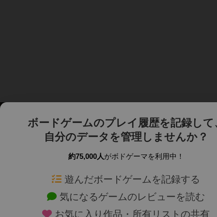
ボードゲームのプレイ履歴を記録して
自分のデータを管理しませんか？
約75,000人
がボドゲーマを利用中！
ボドゲーマTOP
ボードゲーム通販
遊んだボードゲームを記録する
気になるゲームのレビューを読む
ボードゲームを検索する
新作・再入荷情報
お気に入り作品・所有リストの共有
ボードゲームの新着レビュー
定番ボードゲームの通販