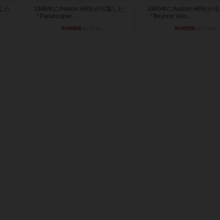
版した
1986年にAvalon Hill社が出版した
1985年にAvalon Hill社
『Paratrooper...
『Beyond Valo...
約3時間前
by Chaco
約3時間前
by Chaco