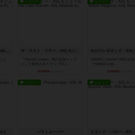
レビュー
レビュー
コード・オブ・ブシドー：ASLモジュール8
ザ・ラスト・フラー：ASLモジュール6
版した
『Squad Leader』用の追加マップ
1989年にAvalon Hill社
として発売されたマップ#11...
『Hollow Legi...
約3時間前
by Chaco
約3時間前
by Chaco
レビュー
レビュー
ル3
パラトルーパー