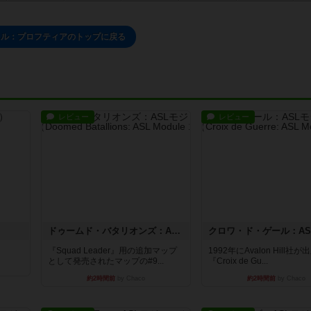
イル：プロフティアのトップに戻る
レビュー
レビュー
ドゥームド・バタリオンズ：ASLモジュール11
『Squad Leader』用の追加マップ
1992年にAvalon Hill社
として発売されたマップの#9...
『Croix de Gu...
約2時間前
by Chaco
約2時間前
by Chaco