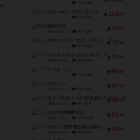
PT
紹介文なし
2件の投稿
が出版した
エコーズ・オブ・タイム
118
PT
紹介文なし
8件の投稿
南北戦争
79
PT
紹介文あり
1件の投稿
キャプテン・フリップ：イスラ・ボンバ
72
PT
紹介文なし
2件の投稿
メメントオンラインタクティクス
70
PT
紹介文あり
4件の投稿
パーミッド
68
PT
紹介文なし
1件の投稿
クリーグ
57
PT
紹介文あり
1件の投稿
セミファイナル ～お前はまだ生きている～
53
PT
紹介文あり
1件の投稿
ふたつの街の物語
52
PT
紹介文あり
18件の投稿
クランク! ：冒険者たち（拡張）
50
PT
紹介文あり
4件の投稿