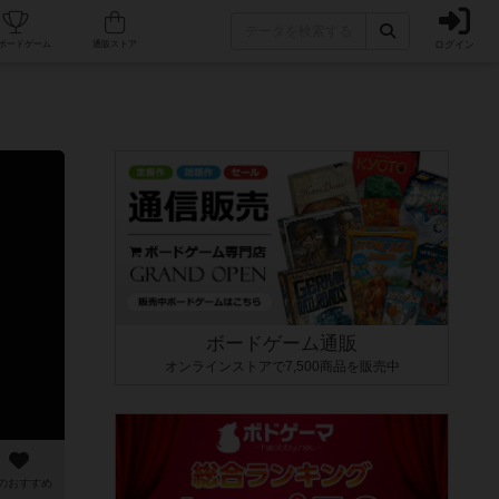
ログイン
カフェ/店舗
人気ボードゲーム
通販ストア
ボードゲーム通販
オンラインストアで7,500商品を販売中
のおすすめ