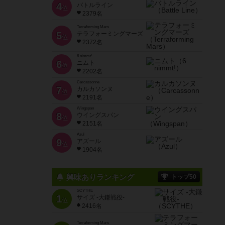
4
バトルライン
位
2379名
Terraforming Mars
5
テラフォーミングマーズ
位
2372名
6 nimmt!
6
ニムト
位
2202名
Carcassonne
7
カルカソンヌ
位
2191名
Wingspan
8
ウイングスパン
位
2151名
Azul
9
アズール
位
1904名
興味ありランキング
トップ50
SCYTHE
1
サイズ -大鎌戦役-
位
2416名
Terraforming Mars