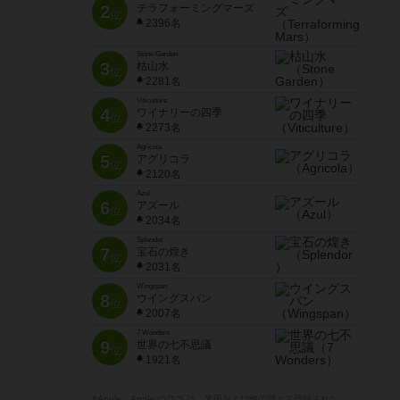
2
テラフォーミングマーズ
位
2396名
Stone Garden
3
枯山水
位
2281名
Viticulture
4
ワイナリーの四季
位
2273名
Agricola
5
アグリコラ
位
2120名
Azul
6
アズール
位
2034名
Splendor
7
宝石の煌き
位
2031名
Wingspan
8
ウイングスパン
位
2007名
7 Wonders
9
世界の七不思議
位
1921名
※Apple、Apple のロゴ は、米国および他の国々で登録された