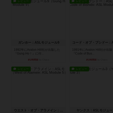
レビュー
レビュー
ガンホー：ASLモジュール9
1992年にAvalon Hill社が出版した
1991年にAvalon Hill社が出
『Gung Ho！』に付...
『Code of Bus...
約2時間前
by Chaco
約3時間前
by Chaco
レビュー
レビュー
ウエスト・オブ・アラメイン：ASLモジュール5
ヤンクス：ASLモジュー