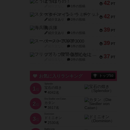
とうほうの！
42
PT
紹介文なし
1件の投稿
スターマイン・ラミー ポケット
42
PT
紹介文あり
2件の投稿
海兵隊
39
PT
紹介文あり
1件の投稿
スーパーストア3000
39
PT
紹介文なし
1件の投稿
フリップ７：復讐心とともに
37
PT
紹介文なし
2件の投稿
お気に入りランキング
トップ50
Splendor
1
宝石の煌き
位
4042名
Die Siedler von Catan
2
カタン
位
3617名
Dominion
3
ドミニオン
位
2530名
Battle Line