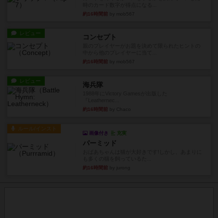
時のカード数字が得点になる...
約16時間前
by mob567
レビュー
コンセプト
親のプレイヤーがお題を決めて限られたヒントの
中から他のプレイヤーに当て...
約16時間前
by mob567
レビュー
海兵隊
1988年にVictory Gamesが出版した
『Leathernec...
約16時間前
by Chaco
ルール/インスト
画像付き
充実
パーミッド
おばあちゃんは猫が大好きです!しかし、あまりに
も多くの猫を飼っているた...
約16時間前
by jurong