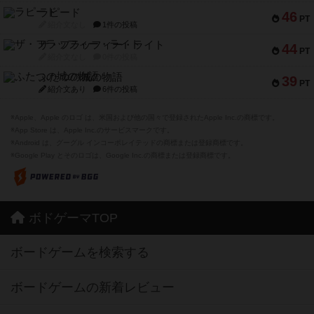
ラピード
46
PT
紹介文なし
1件の投稿
ザ・フラッフィー・ライト
44
PT
紹介文なし
0件の投稿
ふたつの城の物語
39
PT
紹介文あり
6件の投稿
※Apple、Apple のロゴ は、米国および他の国々で登録されたApple Inc.の商標です。
※App Store は、Apple Inc.のサービスマークです。
※Android は、グーグル インコーポレイテッドの商標または登録商標です。
※Google Play とそのロゴは、Google Inc.の商標または登録商標です。
ボドゲーマTOP
ボードゲームを検索する
ボードゲームの新着レビュー