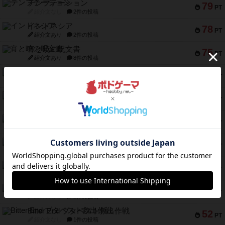
テンプテーション
79
PT
紹介文なし
2件の投稿
インドネシア
78
PT
紹介文あり
2件の投稿
宵と暁の呪文書
75
PT
紹介文あり
8件の投稿
リスボン・トラム 28
73
PT
紹介文あり
9件の投稿
アマナイト
73
PT
紹介文なし
1件の投稿
ブラヴェスト
66
PT
紹介文なし
1件の投稿
スペクタキュラー
60
PT
紹介文なし
1件の投稿
スモールワールド
59
PT
紹介文あり
13件の投稿
ギャンブラー
58
PT
紹介文なし
2件の投稿
Bitter End ブタペスト救出作戦
52
PT
紹介文なし
1件の投稿