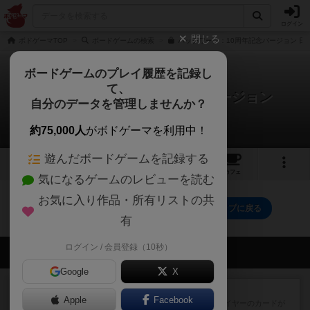
ログイン
閉じる
ボドゲーマTOP
ボードゲームの検索
パッチワーク：10周年記念バージョン 日
ボードゲームのプレイ履歴を記録し
て、
パッチワーク：10周年記念バージョン
自分のデータを管理しませんか？
0件の動画
約75,000人
がボドゲーマを利用中！
遊んだボードゲームを記録する
1
3
23
トップ
画像
動画
レビュー
カフェ
気になるゲームのレビューを読む
お気に入り作品・所有リストの共
パッチワーク：10周年記念バージョンのトップに戻る
有
ログイン / 会員登録（10秒）
会員の新しい投稿
Google
X
レビュー
花火：スターマイン
Apple
Facebook
自分のカードは見えず他のプレイヤーのカードが