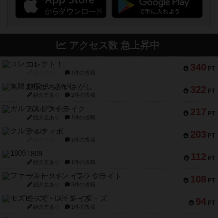
アクセス数 急上昇中
コレクト！
340
PT
紹介文なし
1件の投稿
無限まちがいさがし
322
PT
紹介文あり
2件の投稿
ガルフストライク
217
PT
紹介文あり
1件の投稿
クルティボ
203
PT
紹介文なし
1件の投稿
1809
112
PT
紹介文あり
1件の投稿
ファースト・イン・フライト
108
PT
紹介文あり
3件の投稿
モズビ－ズ・レイダ－ズ
94
PT
紹介文あり
1件の投稿