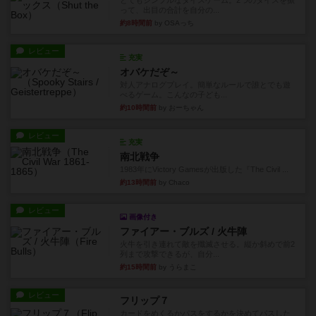
とてもシンプルなダイスゲーム。2つのダイスを振
って、出目の合計を自分の...
約8時間前
by OSAっち
レビュー
充実
オバケだぞ～
対人アナログプレイ。簡単なルールで誰とでも遊
べるゲーム。こんなの子ども...
約10時間前
by おーちゃん
レビュー
充実
南北戦争
1983年にVictory Gamesが出版した『The Civil ...
約13時間前
by Chaco
レビュー
画像付き
ファイアー・ブルズ / 火牛陣
火牛を引き連れて敵を殲滅させる。縦か斜めで前2
列まで攻撃できるが、自分...
約15時間前
by うらまこ
レビュー
フリップ７
カードをめくるかパスをするかを決めてパスした