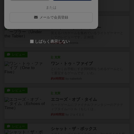
見える状態でカードを教えた...
31分前
by mob567
または
メールで会員登録
レビュー
充実
アンダー・ザ・テーブラー
笑えるバカゲームを集めているライトゲーマーと
してのレビューです。正体隠...
しばらく表示しない
約3時間前
by toyota
レビュー
充実
ワン・トゥ・ファイブ
とにかくお手軽にすき間時間をうめるゲームとし
て重宝するゲームです。いわ...
約4時間前
by nabekoh
レビュー
充実
エコーズ・オブ・タイム
カードゲームにファイナルファンタジーのアクテ
ィブタイムバトル（もしくは...
約8時間前
by ジェイとと
レビュー
シャット・ザ・ボックス