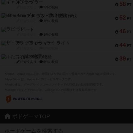
ギャンブラー
58
PT
紹介文なし
2件の投稿
Bitter End ブタペスト救出作戦
52
PT
紹介文なし
1件の投稿
ラピード
46
PT
紹介文なし
1件の投稿
ザ・フラッフィー・ライト
44
PT
紹介文なし
0件の投稿
ふたつの城の物語
39
PT
紹介文あり
6件の投稿
※Apple、Apple のロゴ は、米国および他の国々で登録されたApple Inc.の商標です。
※App Store は、Apple Inc.のサービスマークです。
※Android は、グーグル インコーポレイテッドの商標または登録商標です。
※Google Play とそのロゴは、Google Inc.の商標または登録商標です。
ボドゲーマTOP
ボードゲームを検索する