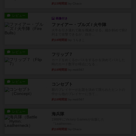
約15時間前
by Chaco
レビュー
画像付き
ファイアー・ブルズ / 火牛陣
火牛を引き連れて敵を殲滅させる。縦か斜めで前2
列まで攻撃できるが、自分...
約18時間前
by うらまこ
レビュー
フリップ７
カードをめくるかパスをするかを決めてパスした
時のカード数字が得点になる...
約18時間前
by mob567
レビュー
コンセプト
親のプレイヤーがお題を決めて限られたヒントの
中から他のプレイヤーに当て...
約18時間前
by mob567
レビュー
海兵隊
1988年にVictory Gamesが出版した
『Leathernec...
約18時間前
by Chaco