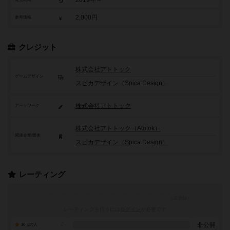
2,000円
参考価格
クレジット
株式会社アトトック
ゲームデザイン
スピカデザイン（Spica Design）
株式会社アトトック
アートワーク
株式会社アトトック（Atotok）
関連企業/団体
スピカデザイン（Spica Design）
レーティング
レーティングを行うには
ログイン
が必要です
-
非公開
10点の人