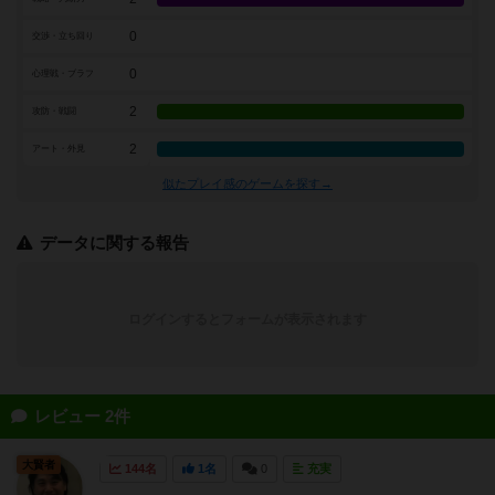
0
交渉・立ち回り
0
心理戦・ブラフ
2
攻防・戦闘
2
アート・外見
似たプレイ感のゲームを探す→
データに関する報告
ログインするとフォームが表示されます
レビュー 2件
大賢者
144名
1名
0
充実