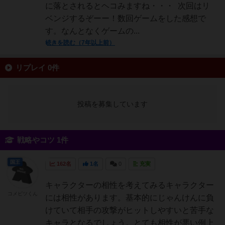
に落とされるとヘコみますね・・・ 次回はリ
ベンジするぞーー！数回ゲームをした感想で
す。なんとなくゲームの...
続きを読む（7年以上前）
リプレイ 0件
投稿を募集しています
戦略やコツ 1件
国王
162名
1名
0
充実
キャラクターの相性を考えてみるキャラクター
コメビツくん
には相性があります。基本的にじゃんけんに負
けていて相手の攻撃がヒットしやすいと苦手な
キャラとなるでしょう。とても相性が悪い例上