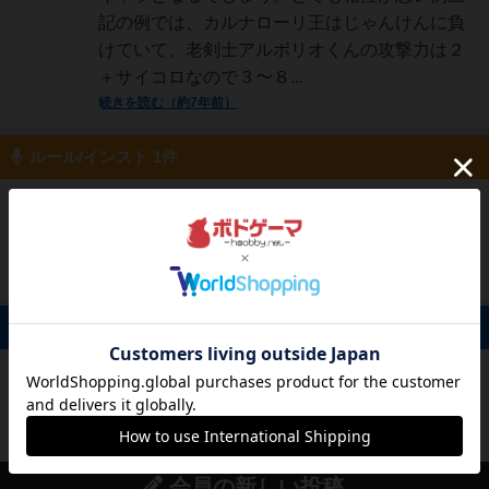
記の例では、カルナローリ王はじゃんけんに負
けていて、老剣士アルボリオくんの攻撃力は２
＋サイコロなので３〜８...
続きを読む（約7年前）
ルール/インスト 1件
国王
160名
0名
0
続きを読む（7年以上前）
コメビツくん
掲示板 0件
投稿を募集しています
会員の新しい投稿