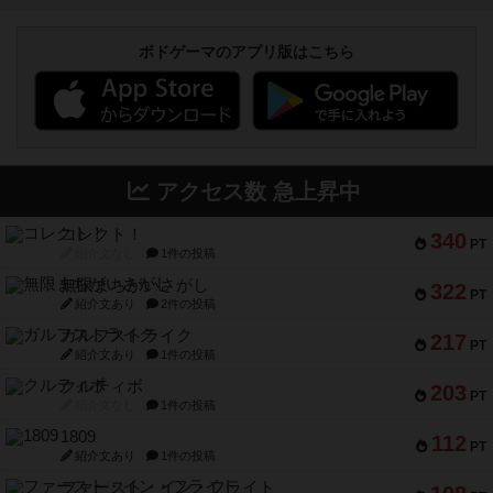
ボドゲーマのアプリ版はこちら
アクセス数 急上昇中
コレクト！
340
PT
紹介文なし
1件の投稿
無限まちがいさがし
322
PT
紹介文あり
2件の投稿
ガルフストライク
217
PT
紹介文あり
1件の投稿
クルティボ
203
PT
紹介文なし
1件の投稿
1809
112
PT
紹介文あり
1件の投稿
ファースト・イン・フライト