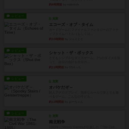
約6時間前
by nabekoh
レビュー
充実
エコーズ・オブ・タイム
カードゲームにファイナルファンタジーのアクテ
ィブタイムバトル（もしくは...
約10時間前
by ジェイとと
レビュー
シャット・ザ・ボックス
とてもシンプルなダイスゲーム。2つのダイスを振
って、出目の合計を自分の...
約11時間前
by OSAっち
レビュー
充実
オバケだぞ～
対人アナログプレイ。簡単なルールで誰とでも遊
べるゲーム。こんなの子ども...
約12時間前
by おーちゃん
レビュー
充実
南北戦争
1983年にVictory Gamesが出版した『The Civil ...