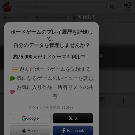
ログイン
閉じる
ボドゲーマTOP
ボードゲームの検索
パタクルダイススマッシュ
ボードゲームのプレイ履歴を記録し
て、
自分のデータを管理しませんか？
パタクルダイススマッシュ
約75,000人
がボドゲーマを利用中！
Patakuru Dice Smash
遊んだボードゲームを記録する
気になるゲームのレビューを読む
お気に入り作品・所有リストの共
有
17
2
トップ
画像
動画
レビュー
カフェ
ログイン / 会員登録（10秒）
Google
X
Apple
Facebook