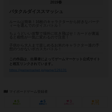
2019春
パタクルダイススマッシュ
ルールは簡単！16枚のキャラクターから好きなパーテ
ィーを選んでのダイスバトル！
ちょうどいい攻撃で場外に吹き飛ばせ！カードが裏返
ると相性が一気に変わるので注意！
子供から大人まで楽しめるお米のキャラクター達の予
想のつかないポカスカバトル！
この作品は、出展者によってゲームマーケット公式サイト
と相互リンクされています。
https://gamemarket.jp/game/126131
マイボードゲーム登録者
5
5
3
12
興味あり
経験あり
お気に入り
持ってる