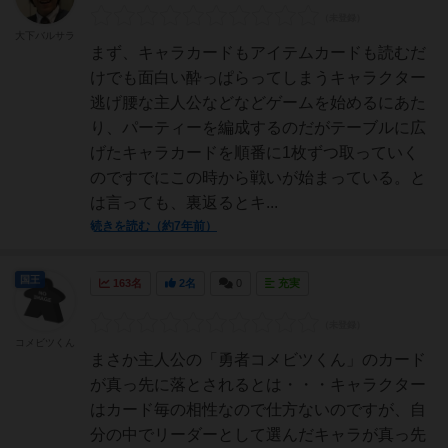
大下バルサラ
まず、キャラカードもアイテムカードも読むだ
けでも面白い酔っぱらってしまうキャラクター
逃げ腰な主人公などなどゲームを始めるにあた
り、パーティーを編成するのだがテーブルに広
げたキャラカードを順番に1枚ずつ取っていく
のですでにこの時から戦いが始まっている。と
は言っても、裏返るとキ...
続きを読む（約7年前）
国王
163名
2名
0
充実
コメビツくん
まさか主人公の「勇者コメビツくん」のカード
が真っ先に落とされるとは・・・キャラクター
はカード毎の相性なので仕方ないのですが、自
分の中でリーダーとして選んだキャラが真っ先