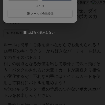
または
ちょうどいい攻撃で相手を吹っ飛ばせ。ダイ
メールで会員登録
スをつかった、勇者コメビツくんのポカスカ
バトル。
しばらく表示しない
ダイスバトル
ルールは簡単！ご飯を食べながらでも覚えられる！
16種類のキャラクターから好きなパーティーを組ん
でのダイスバトル！
相手の弱点となる数値を出して場外まで吹っ飛ばそ
う！パタクルされると大変！カードが裏返えり相性
が変化するぞ！不利な相手にはアイテムカードを使
用して有利にバトルを進めよう！
お米のキャラクター達の予想のつかないポカスカバ
トルをお楽しみください。