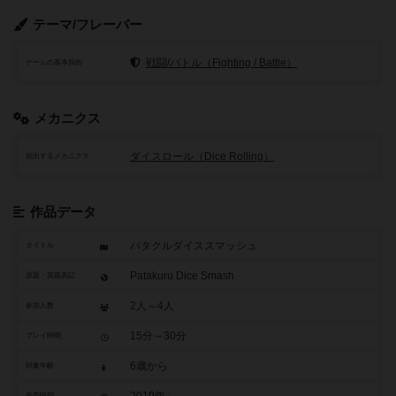
テーマ/フレーバー
戦闘/バトル（Fighting / Battle）
ゲームの基本目的
メカニクス
ダイスロール（Dice Rolling）
頻出するメカニクス
作品データ
パタクルダイススマッシュ
タイトル
Patakuru Dice Smash
原題・英題表記
2人～4人
参加人数
15分～30分
プレイ時間
6歳から
対象年齢
2019年～
発売時期