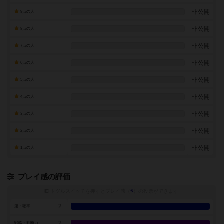
-
非公開
9点の人
-
非公開
8点の人
-
非公開
7点の人
-
非公開
6点の人
-
非公開
5点の人
-
非公開
4点の人
-
非公開
3点の人
-
非公開
2点の人
-
非公開
1点の人
プレイ感の評価
トグルスイッチを押すとプレイ感（
※
）の投票ができます
2
運・確率
2
戦略・判断力