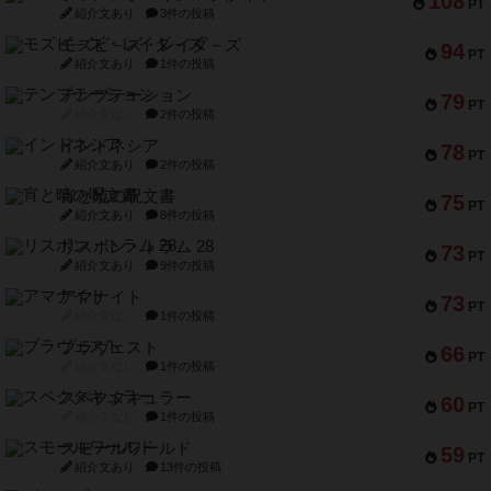
108
PT
紹介文あり
3件の投稿
モズビ－ズ・レイダ－ズ
94
PT
紹介文あり
1件の投稿
テンプテーション
79
PT
紹介文なし
2件の投稿
インドネシア
78
PT
紹介文あり
2件の投稿
宵と暁の呪文書
75
PT
紹介文あり
8件の投稿
リスボン・トラム 28
73
PT
紹介文あり
9件の投稿
アマナイト
73
PT
紹介文なし
1件の投稿
ブラヴェスト
66
PT
紹介文なし
1件の投稿
スペクタキュラー
60
PT
紹介文なし
1件の投稿
スモールワールド
59
PT
紹介文あり
13件の投稿