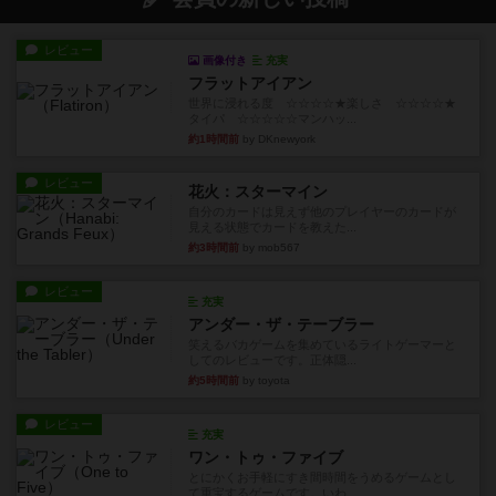
レビュー
画像付き
充実
フラットアイアン
世界に浸れる度 ☆☆☆☆★楽しさ ☆☆☆☆★
タイパ ☆☆☆☆☆マンハッ...
約1時間前
by DKnewyork
レビュー
花火：スターマイン
自分のカードは見えず他のプレイヤーのカードが
見える状態でカードを教えた...
約3時間前
by mob567
レビュー
充実
アンダー・ザ・テーブラー
笑えるバカゲームを集めているライトゲーマーと
してのレビューです。正体隠...
約5時間前
by toyota
レビュー
充実
ワン・トゥ・ファイブ
とにかくお手軽にすき間時間をうめるゲームとし
て重宝するゲームです。いわ...