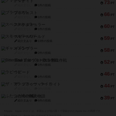
アマナイト
73
PT
紹介文なし
1件の投稿
ブラヴェスト
66
PT
紹介文なし
1件の投稿
スペクタキュラー
60
PT
紹介文なし
1件の投稿
スモールワールド
59
PT
紹介文あり
13件の投稿
ギャンブラー
58
PT
紹介文なし
2件の投稿
Bitter End ブタペスト救出作戦
52
PT
紹介文なし
1件の投稿
ラピード
46
PT
紹介文なし
1件の投稿
ザ・フラッフィー・ライト
44
PT
紹介文なし
0件の投稿
ふたつの城の物語
39
PT
紹介文あり
6件の投稿
※Apple、Apple のロゴ は、米国および他の国々で登録されたApple Inc.の商標です。
※App Store は、Apple Inc.のサービスマークです。