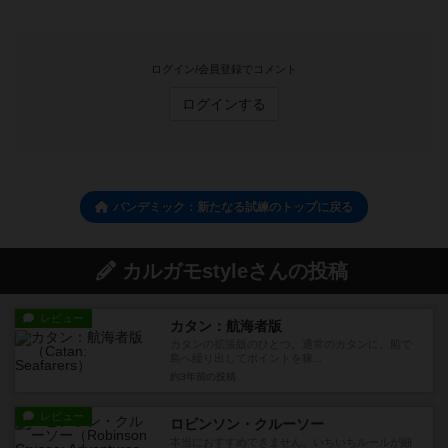
ログイン/会員登録でコメント
ログインする
パンデミック：新たなる試練のトップに戻る
カルガモstyleさんの投稿
レビュー
カタン：航海者版
カタンの拡張版のひとつ。通常のカタンに、船で
島へ繰り出してポイントを稼...
約3年前
の投稿
レビュー
ロビンソン・クルーソー
本当におすすめできません。いちいちルールが細