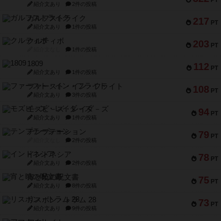
PT
紹介文あり
2件の投稿
ガルフストライク
217
PT
紹介文あり
1件の投稿
クルティボ
203
PT
紹介文なし
1件の投稿
1809
112
PT
紹介文あり
1件の投稿
ファースト・イン・フライト
108
PT
紹介文あり
3件の投稿
モズビ－ズ・レイダ－ズ
94
PT
紹介文あり
1件の投稿
テンプテーション
79
PT
紹介文なし
2件の投稿
インドネシア
78
PT
紹介文あり
2件の投稿
宵と暁の呪文書
75
PT
紹介文あり
8件の投稿
リスボン・トラム 28
73
PT
紹介文あり
9件の投稿