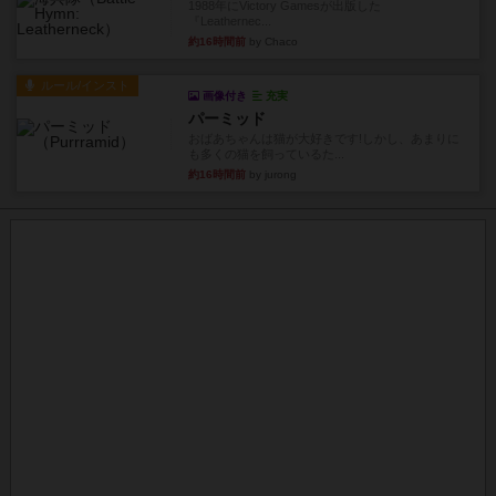
1988年にVictory Gamesが出版した
『Leathernec...
約16時間前
by Chaco
ルール/インスト
画像付き
充実
パーミッド
おばあちゃんは猫が大好きです!しかし、あまりに
も多くの猫を飼っているた...
約16時間前
by jurong