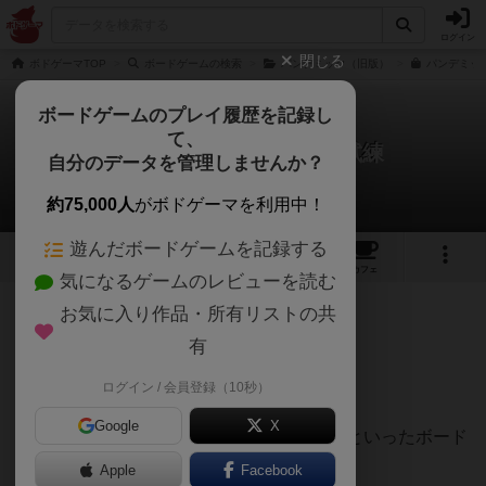
ログイン
閉じる
ボドゲーマTOP
ボードゲームの検索
パンデミック（旧版）
パンデミック
ボードゲームのプレイ履歴を記録し
て、
パンデミック：新たなる試練
自分のデータを管理しませんか？
カルガモstyleさんのレビュー
約75,000人
がボドゲーマを利用中！
遊んだボードゲームを記録する
36
6
101
346
トップ
画像
動画
レビュー
カフェ
気になるゲームのレビューを読む
お気に入り作品・所有リストの共
494名
1名
0
約3年前
有
ログイン / 会員登録（10秒）
コロナ渦にぴったりの作品！
Google
X
まさにこのコロナ渦の現代が舞台なのか？といったボード
ゲーム。
Apple
Facebook