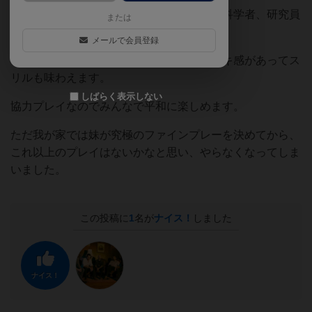
各自が担う役割が複数あるので（衛生兵、科学者、研究員
または
など）、なかなか飽きずに楽しめました！
メールで会員登録
アウトブレイクしないかのハラハラドキドキ感があってス
リルも味わえます。
しばらく表示しない
協力プレイなのでみんなで平和に楽しめます。
ただ我が家では妹が究極のファインプレーを決めてから、
これ以上のプレイはないかなと思い、やらなくなってしま
いました。
この投稿に
1
名が
ナイス！
しました
ナイス！