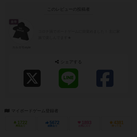
このレビューの投稿者
皇帝
コロナ渦でボードゲームに目覚めました！ 主に家
族で楽しんでます★
カルガモstyle
シェアする
マイボードゲーム登録者
1722
5672
1893
4381
興味あり
経験あり
お気に入り
持ってる