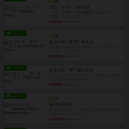
充実
ワン・トゥ・ファイブ
とにかくお手軽にすき間時間をうめるゲームとし
て重宝するゲームです。いわ...
約4時間前
by nabekoh
レビュー
充実
エコーズ・オブ・タイム
カードゲームにファイナルファンタジーのアクテ
ィブタイムバトル（もしくは...
約8時間前
by ジェイとと
レビュー
シャット・ザ・ボックス
とてもシンプルなダイスゲーム。2つのダイスを振
って、出目の合計を自分の...
約8時間前
by OSAっち
レビュー
充実
オバケだぞ～
対人アナログプレイ。簡単なルールで誰とでも遊
べるゲーム。こんなの子ども...
約10時間前
by おーちゃん