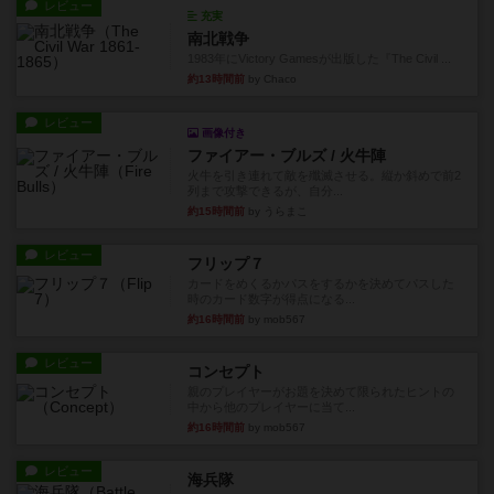
レビュー
充実
南北戦争
1983年にVictory Gamesが出版した『The Civil ...
約13時間前
by Chaco
レビュー
画像付き
ファイアー・ブルズ / 火牛陣
火牛を引き連れて敵を殲滅させる。縦か斜めで前2
列まで攻撃できるが、自分...
約15時間前
by うらまこ
レビュー
フリップ７
カードをめくるかパスをするかを決めてパスした
時のカード数字が得点になる...
約16時間前
by mob567
レビュー
コンセプト
親のプレイヤーがお題を決めて限られたヒントの
中から他のプレイヤーに当て...
約16時間前
by mob567
レビュー
海兵隊