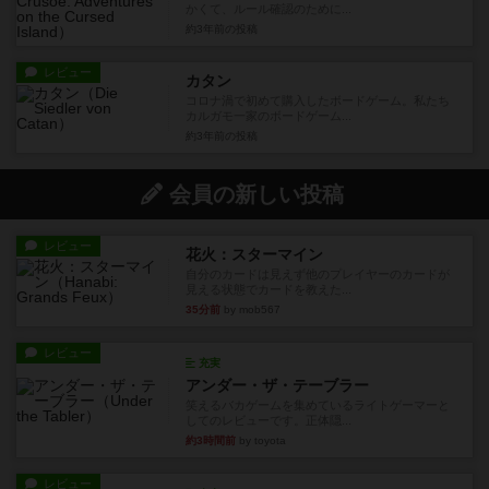
かくて、ルール確認のために...
約3年前
の投稿
レビュー
カタン
コロナ渦で初めて購入したボードゲーム。私たち
カルガモ一家のボードゲーム...
約3年前
の投稿
会員の新しい投稿
レビュー
花火：スターマイン
自分のカードは見えず他のプレイヤーのカードが
見える状態でカードを教えた...
35分前
by mob567
レビュー
充実
アンダー・ザ・テーブラー
笑えるバカゲームを集めているライトゲーマーと
してのレビューです。正体隠...
約3時間前
by toyota
レビュー