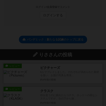
ログイン/会員登録でコメント
ログインする
パンデミック：新たなる試練のトップに戻る
りささんの投稿
レビュー
ピクチャーズ
6人でプレイしました。それぞれが決められた素材
を使い、お題の写真を再現...
約4年前
の投稿
レビュー
クラスク
頭を使うのに疲れたらコチラ。ホッケーの様なシ
ステムですが、台の下から操...
約4年前
の投稿