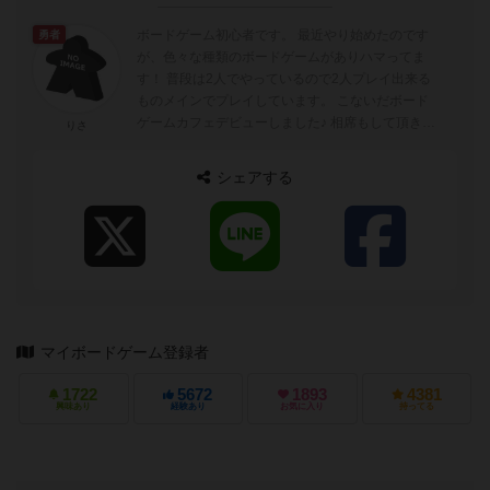
ボードゲーム初心者です。 最近やり始めたのです
勇者
が、色々な種類のボードゲームがありハマってま
す！ 普段は2人でやっているので2人プレイ出来る
ものメインでプレイしています。 こないだボード
ゲームカフェデビューしました♪ 相席もして頂き、
りさ
初の4人プレイ！ やっぱり出...
シェアする
マイボードゲーム登録者
1722
5672
1893
4381
興味あり
経験あり
お気に入り
持ってる