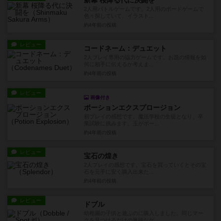
新幕 桜降る代に決闘を
2人用バトルゲームです。2人用のボードゲームで
色々探していて、イラスト...
約4年前
の投稿
レビュー
コードネーム：デュエット
2人プレイ専用の協力ゲームです。お題の情報を如
何に相手に伝えるか考えま...
約4年前
の投稿
レビュー
画像付き
ポーションエクスプロージョン
初プレイの感想です。魔法学校の生徒となり、卒
業試験に挑みます。玉がポー...
約4年前
の投稿
レビュー
宝石の煌き
2人プレイの感想です。宝石を買っていくとその宝
石を元手に安く購入出来た...
約4年前
の投稿
レビュー
ドブル
幼稚園の子供と遊ぶのに購入しました。同じマー
クを見つけるだけの単純なゲ...