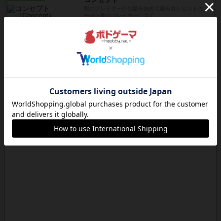
親のプレイヤーがお題を決めて限られたヒントの
中から他のプレイヤーに当て...
約18時間前
by mob567
レビュー
海兵隊
1988年にVictory Gamesが出版した
『Leathernec...
約18時間前
by Chaco