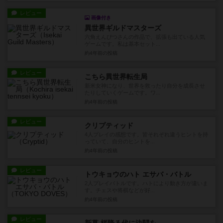
レビュー
画像付き
異世界ギルドマスターズ
六角えんぴつさんの作品で、拡張も出ている人気
ゲームです。私は基本セット...
約4年前
の投稿
レビュー
こちら異世界転生局
新米女神になり、世界を救ったり自分を成長させ
たりしていくゲームです。ワ...
約4年前
の投稿
レビュー
クリプティッド
4人プレイの感想です。皆それぞれ違うヒントを持
っていて、自分のヒントを...
約4年前
の投稿
レビュー
トウキョウのハト エサバ・バトル
2人プレイバトルです。ハトにより動き方が違いま
す。チェスや将棋などが好...
約4年前
の投稿
レビュー