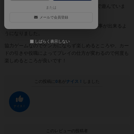
結果、2人ですが1人2役の4人プレイルールで遊んでいま
または
す。
メールで会員登録
4人プレイルールですと、安定して勝利する事が出来るよ
うになりました。
しばらく表示しない
協力ゲームなのでケンカにならず楽しめるところや、カー
ドの引きや役職によってプレイの仕方が変わるので何度も
楽しめるところが良いです！
この投稿に
0
名が
ナイス！
しました
ナイス！
このレビューの投稿者