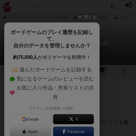
ログイン
閉じる
ボドゲーマTOP
ボードゲームの検索
パンデミック（旧版）
パンデミック
ボードゲームのプレイ履歴を記録し
て、
パンデミック：新たなる試練
自分のデータを管理しませんか？
りささんのレビュー
約75,000人
がボドゲーマを利用中！
遊んだボードゲームを記録する
36
6
101
346
トップ
画像
動画
レビュー
カフェ
気になるゲームのレビューを読む
お気に入り作品・所有リストの共
393名
0名
0
約4年前
有
ログイン / 会員登録（10秒）
2人プレイの感想です。
Google
X
最初2人プレイのルールでやってみたのですが、とても難
しくクリア出来る気がしませんでした。
Apple
Facebook