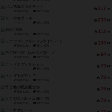
ガルフストライク
217
PT
紹介文あり
1件の投稿
クルティボ
203
PT
紹介文なし
1件の投稿
1809
112
PT
紹介文あり
1件の投稿
ファースト・イン・フライト
108
PT
紹介文あり
3件の投稿
モズビ－ズ・レイダ－ズ
94
PT
紹介文あり
1件の投稿
テンプテーション
79
PT
紹介文なし
2件の投稿
インドネシア
78
PT
紹介文あり
2件の投稿
宵と暁の呪文書
75
PT
紹介文あり
8件の投稿
リスボン・トラム 28
73
PT
紹介文あり
9件の投稿
アマナイト
73