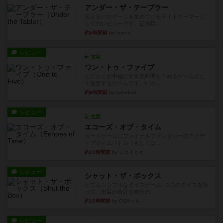
アンダー・ザ・テーブラー
笑えるバカゲームを集めているライトゲーマーと
してのレビューです。正体隠...
約5時間前
by toyota
レビュー
充実
ワン・トゥ・ファイブ
とにかくお手軽にすき間時間をうめるゲームとし
て重宝するゲームです。いわ...
約6時間前
by nabekoh
レビュー
充実
エコーズ・オブ・タイム
カードゲームにファイナルファンタジーのアクテ
ィブタイムバトル（もしくは...
約10時間前
by ジェイとと
レビュー
シャット・ザ・ボックス
とてもシンプルなダイスゲーム。2つのダイスを振
って、出目の合計を自分の...
約10時間前
by OSAっち
レビュー