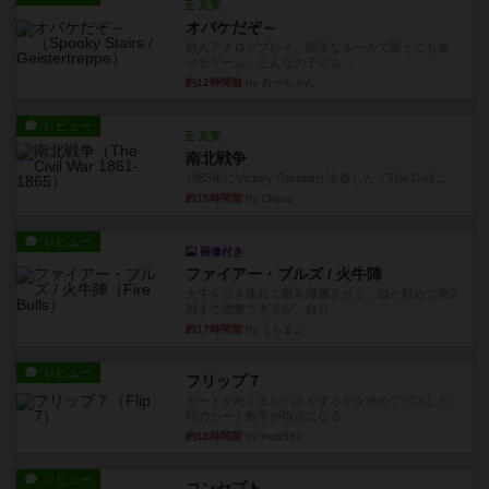
充実
オバケだぞ～
対人アナログプレイ。簡単なルールで誰とでも遊
べるゲーム。こんなの子ども...
約12時間前
by おーちゃん
レビュー
充実
南北戦争
1983年にVictory Gamesが出版した『The Civil ...
約15時間前
by Chaco
レビュー
画像付き
ファイアー・ブルズ / 火牛陣
火牛を引き連れて敵を殲滅させる。縦か斜めで前2
列まで攻撃できるが、自分...
約17時間前
by うらまこ
レビュー
フリップ７
カードをめくるかパスをするかを決めてパスした
時のカード数字が得点になる...
約18時間前
by mob567
レビュー
コンセプト