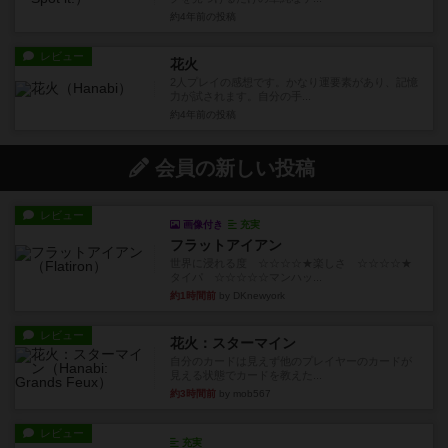
約4年前
の投稿
レビュー
花火
2人プレイの感想です。かなり運要素があり、記憶
力が試されます。自分の手...
約4年前
の投稿
会員の新しい投稿
レビュー
画像付き
充実
フラットアイアン
世界に浸れる度 ☆☆☆☆★楽しさ ☆☆☆☆★
タイパ ☆☆☆☆☆マンハッ...
約1時間前
by DKnewyork
レビュー
花火：スターマイン
自分のカードは見えず他のプレイヤーのカードが
見える状態でカードを教えた...
約3時間前
by mob567
レビュー
充実