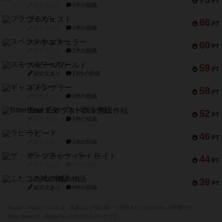
PT
紹介文なし
1件の投稿
ブラヴェスト
66
PT
紹介文なし
1件の投稿
スペクタキュラー
60
PT
紹介文なし
1件の投稿
スモールワールド
59
PT
紹介文あり
13件の投稿
ギャンブラー
58
PT
紹介文なし
2件の投稿
Bitter End ブタペスト救出作戦
52
PT
紹介文なし
1件の投稿
ラピード
46
PT
紹介文なし
1件の投稿
ザ・フラッフィー・ライト
44
PT
紹介文なし
0件の投稿
ふたつの城の物語
39
PT
紹介文あり
6件の投稿
※Apple、Apple のロゴ は、米国および他の国々で登録されたApple Inc.の商標です。
※App Store は、Apple Inc.のサービスマークです。