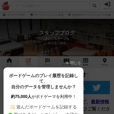
ログイン
ボドゲーマTOP
ボードゲームカフェ/店舗
埼玉県のボードゲームカフェ/店舗
スタッフブログ
さいころテーブル
埼玉県三郷市
閉じる
トップ
ブログ
イベント
ゲーム
一覧
料金
表
アクセス
最新情報はTwitterにてお届けします
ボードゲームのプレイ履歴を記録し
て、
自分のデータを管理しませんか？
約75,000人
がボドゲーマを利用中！
当店の営業・イベント・ゲーム紹介など、
最新情報
遊んだボードゲームを記録する
はTwitterからお届けしております。
ぜひご覧くださ