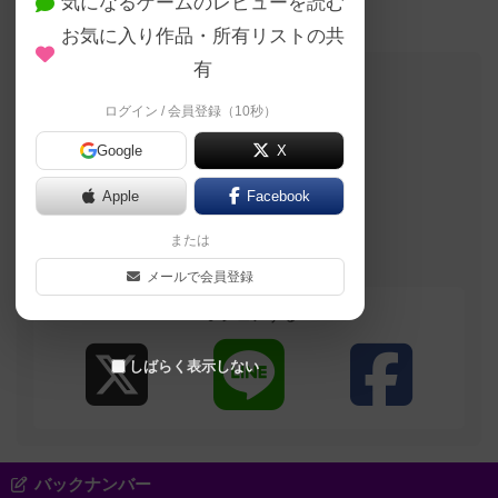
気になるゲームのレビューを読む
い！
お気に入り作品・所有リストの共
有
このブログの投稿者
ログイン / 会員登録（10秒）
大臣
Google
X
自己紹介文が未設定のユーザーです
Apple
Facebook
さいころテーブル
／こどももおとな
または
も楽しいボードゲ
ーム
メールで会員登録
シェアする
しばらく表示しない
バックナンバー