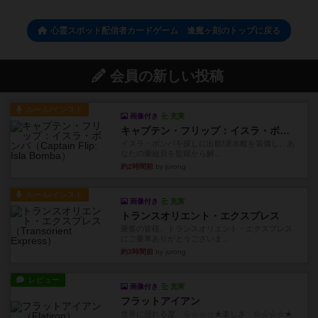
心霊スポット配信者カードゲーム 逢魔ヶ刻のトップに戻る
会員の新しい投稿
ルール/インスト
画像付き
充実
キャプテン・フリップ：イスラ・ボンバ
イスラ・ボンバを探しに出航!潜水艦を装備し、あ
なたの乗組員を監獄から解...
約2時間前
by jurong
ルール/インスト
画像付き
充実
トランスオリエント・エクスプレス
乗客の皆様、トランスオリエント・エクスプレス
にご乗車ありがとうございま...
約3時間前
by jurong
レビュー
画像付き
充実
フラットアイアン
世界に浸れる度 ☆☆☆☆★楽しさ ☆☆☆☆★