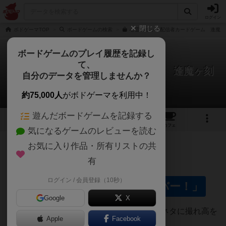
ログイン
閉じる
ボドゲーマTOP
ボードゲームの検索
心霊スポット配信者カードゲーム 逢魔ヶ
ボードゲームのプレイ履歴を記録し
て、
心霊スポット配信者カードゲーム 逢魔ヶ刻
自分のデータを管理しませんか？
不破亮輔さんのレビュー
約75,000人
がボドゲーマを利用中！
遊んだボードゲームを記録する
5
1
2
2
トップ
画像
動画
レビュー
カフェ
気になるゲームのレビューを読む
お気に入り作品・所有リストの共
344名
4名
0
約3年前
有
ログイン / 会員登録（10秒）
「君たちは迷惑系ユーチューバー！」
Google
X
動画配信者が心霊スポットに行き、怪異をネタに撮れ高を
Apple
Facebook
稼ぎつつ生還するゲームです。