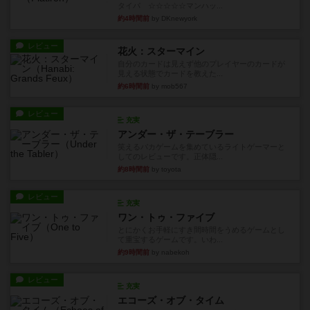
タイパ ☆☆☆☆☆マンハッ...
約4時間前
by DKnewyork
レビュー
花火：スターマイン
自分のカードは見えず他のプレイヤーのカードが
見える状態でカードを教えた...
約6時間前
by mob567
レビュー
充実
アンダー・ザ・テーブラー
笑えるバカゲームを集めているライトゲーマーと
してのレビューです。正体隠...
約8時間前
by toyota
レビュー
充実
ワン・トゥ・ファイブ
とにかくお手軽にすき間時間をうめるゲームとし
て重宝するゲームです。いわ...
約9時間前
by nabekoh
レビュー
充実
エコーズ・オブ・タイム