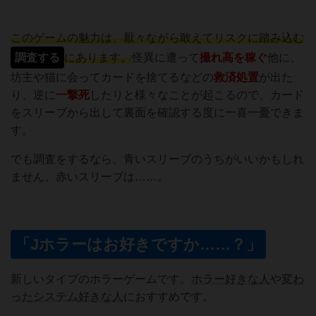
このゲームの魅力は、厭々ながら敢えてリスクに踏み込む
調査する
にあります。
怪異に遭って
撮れ高を稼ぐ
他に、
坊主や猫に会ってカードを捨てるなどの
救済処置
が出た
り、逆に
一撃死
したりと様々なことが起こるので、カード
をスリーブから出して裏面を確認する度に一喜一憂できま
す。
でも調査をするなら、青いスリーブのうちがいいかもしれ
ません。赤いスリーブは……。
「Jホラーはお好きですか……？」
新しいタイプのホラーゲームです。
ホラー好きな人
や
変わ
ったシステム好きな人
におすすめです。