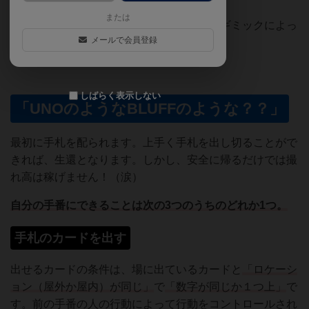
または
両面印刷
のカードを
不透明スリーブ
で隠すギミックによっ
メールで会員登録
て、ドキドキ、ゾクゾクを楽しめます。
しばらく表示しない
「UNOのようなBLUFFのような？？」
最初に手札を配られます。上手く手札を出し切ることがで
きれば、生還となります。しかし、安全に帰るだけでは撮
れ高は稼げません！（涙）
自分の手番
にできることは次の3つのうちのどれか1つ。
手札のカードを出す
出せるカードの条件は、場に出ているカードと
「ロケーシ
ョン（屋外か屋内）が同じ」
で
「数字が同じか１つ上」
で
す。前の手番の人の行動によって行動をコントロールされ