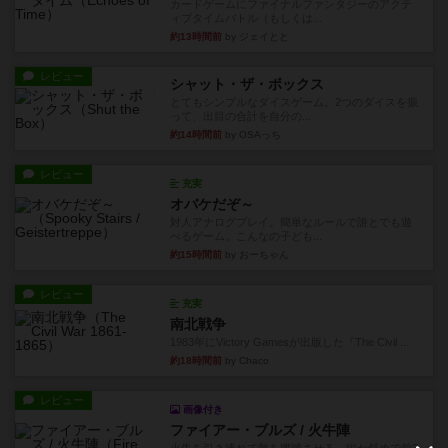
カードゲームにファイナルファンタジーのアクテ
ィブタイムバトル（もしくは...
約13時間前
by ジェイとと
レビュー
シャット・ザ・ボックス
とてもシンプルなダイスゲーム。2つのダイスを振
って、出目の合計を自分の...
約14時間前
by OSAっち
レビュー
充実
オバケだぞ～
対人アナログプレイ。簡単なルールで誰とでも遊
べるゲーム。こんなの子ども...
約15時間前
by おーちゃん
レビュー
充実
南北戦争
1983年にVictory Gamesが出版した『The Civil ...
約18時間前
by Chaco
レビュー
画像付き
ファイアー・ブルズ / 火牛陣