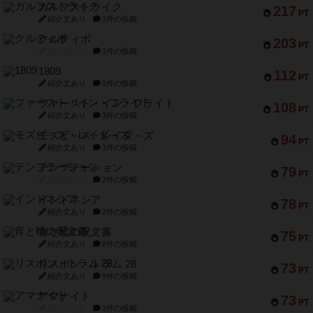
ガルフストライク
217
PT
紹介文あり
1件の投稿
クルティボ
203
PT
紹介文なし
1件の投稿
1809
112
PT
紹介文あり
1件の投稿
ファースト・イン・フライト
108
PT
紹介文あり
3件の投稿
モズビ－ズ・レイダ－ズ
94
PT
紹介文あり
1件の投稿
テンプテーション
79
PT
紹介文なし
2件の投稿
インドネシア
78
PT
紹介文あり
2件の投稿
宵と暁の呪文書
75
PT
紹介文あり
8件の投稿
リスボン・トラム 28
73
PT
紹介文あり
9件の投稿
アマナイト
73
PT
紹介文なし
1件の投稿