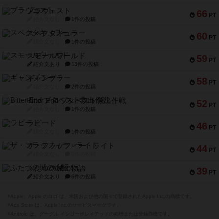
ブラヴェスト
66
PT
紹介文なし
1件の投稿
スペクタキュラー
60
PT
紹介文なし
1件の投稿
スモールワールド
59
PT
紹介文あり
13件の投稿
ギャンブラー
58
PT
紹介文なし
2件の投稿
Bitter End ブタペスト救出作戦
52
PT
紹介文なし
1件の投稿
ラピード
46
PT
紹介文なし
1件の投稿
ザ・フラッフィー・ライト
44
PT
紹介文なし
0件の投稿
ふたつの城の物語
39
PT
紹介文あり
6件の投稿
※Apple、Apple のロゴ は、米国および他の国々で登録されたApple Inc.の商標です。
※App Store は、Apple Inc.のサービスマークです。
※Android は、グーグル インコーポレイテッドの商標または登録商標です。