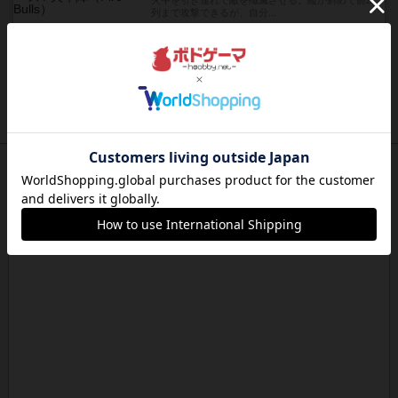
火牛を引き連れて敵を殲滅させる。縦か斜めで前2
列まで攻撃できるが、自分...
約21時間前
by うらまこ
レビュー
フリップ７
カードをめくるかパスをするかを決めてパスした
時のカード数字が得点になる...
約21時間前
by mob567