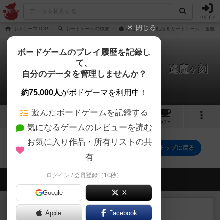
ログイン
閉じる
ボドゲーマTOP
ボードゲームの検索
心霊スポット配信者カードゲーム 逢魔ヶ
ボードゲームのプレイ履歴を記録し
て、
心霊スポット配信者カードゲーム 逢魔ヶ刻
自分のデータを管理しませんか？
0件の戦略やコツ
約75,000人
がボドゲーマを利用中！
遊んだボードゲームを記録する
5
1
2
2
トップ
画像
動画
レビュー
カフェ
気になるゲームのレビューを読む
お気に入り作品・所有リストの共
心霊スポット配信者カードゲーム 逢魔ヶ刻のトップに戻る
有
ログイン / 会員登録（10秒）
会員の新しい投稿
Google
X
レビュー
充実
Apple
Facebook
エージェンシー