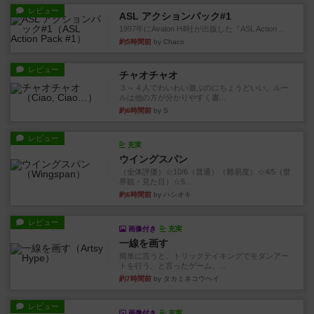
レビュー
ASL アクションパック#1
1997年にAvalon Hill社が出版した『ASL Action ...
約5時間前
by Chaco
レビュー
チャオチャオ
３～４人でわいわい遊ぶのにちょうどいい。ルー
ルは他の方が分かりやすく書...
約6時間前
by S
レビュー
充実
ウイングスパン
（全体評価）☆10/6（普通）（難易度）☆4/5（世
界観・見た目）☆5...
約6時間前
by ハシオキ
レビュー
画像付き
充実
一線を画す
簡単に言うと、トリックテイキングでモダンアー
トを行う、と言ったゲーム。...
約7時間前
by タカミネコウヘイ
レビュー
画像付き
充実