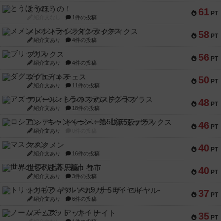
とうほうの！
61
PT
紹介文なし
1件の投稿
メメントオンラインタクティクス
58
PT
紹介文あり
4件の投稿
ブリックス
56
PT
紹介文あり
4件の投稿
ダグエイトチェス
50
PT
紹介文あり
11件の投稿
アズール：シントラのステンドグラス
48
PT
紹介文あり
18件の投稿
ロシアン・キャンペーン：第5版デラックス
46
PT
紹介文あり
0件の投稿
マスクメン
40
PT
紹介文あり
16件の投稿
世界の七不思議：都市
40
PT
紹介文あり
3件の投稿
トリックギア - ペルソナ5 ザ・ロイヤル-
37
PT
紹介文あり
6件の投稿
ノームズ・アット・ナイト
35
PT