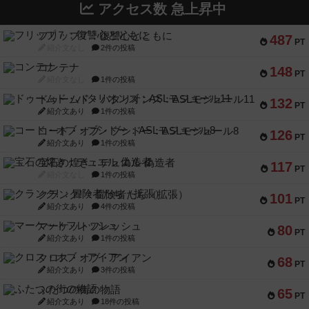
アクセス数 急上昇中
フリップ７：復讐心とともに
487
PT
紹介文なし
2件の投稿
コンテナ
148
PT
紹介文なし
1件の投稿
ドゥームド・バタリオンズ：ASLモジュール11
132
PT
紹介文あり
1件の投稿
コード・オブ・ブシドー：ASLモジュール8
126
PT
紹介文あり
1件の投稿
宝石の煌き：デュエル 偽造者
117
PT
紹介文なし
1件の投稿
クランク! ：冒険者たち（拡張）
101
PT
紹介文あり
4件の投稿
マーケットフレッシュ
80
PT
紹介文あり
1件の投稿
クロス・オブ・アイアン
68
PT
紹介文あり
3件の投稿
ふたつの街の物語
65
PT
紹介文あり
18件の投稿