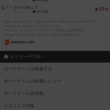
紹介文なし
1件の投稿
フィッシェン2
33
PT
紹介文なし
1件の投稿
※Apple、Apple のロゴ は、米国および他の国々で登録されたApple Inc.の商標です。
※App Store は、Apple Inc.のサービスマークです。
※Android は、グーグル インコーポレイテッドの商標または登録商標です。
※Google Play とそのロゴは、Google Inc.の商標または登録商標です。
ボドゲーマTOP
ボードゲームを検索する
ボードゲームの新着レビュー
ボードゲーム会情報
メカニクス特集