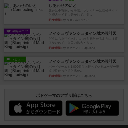
しあわせのいと
舞台は全寮制の女子高。プレイヤーは探偵サイド
と犯人サイドに分かれて、探...
約7時間前
by タカミネコウヘイ
戦略やコツ
ノイシュヴァンシュタイン城の設計図
どうにも上手くあれもこれも満たせるようには置
けないので、入口の除去と入...
約8時間前
by オグランド（Oguland）
レビュー
ノイシュヴァンシュタイン城の設計図
ボードゲームを1,000個以上持っているユーザー視
点で良かった点と悪か...
約8時間前
by オグランド（Oguland）
ボドゲーマのアプリ版はこちら