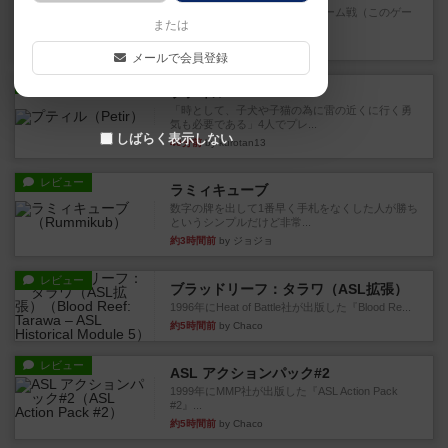
トリックテイキング好きで、チーム戦（このゲー
または
ムは4人専用）好きなら間違...
7分前
by ハロ
メールで会員登録
レビュー
プティル
「時として、子犬や子猫の為に雷の近くに行く勇
気も必要である」4人でプレ...
しばらく表示しない
40分前
by kurotan13
レビュー
ラミィキューブ
数字の牌を出して1番早く手札をなくした人が勝ち
というシンプルだけど非常...
約3時間前
by ジョジョ
レビュー
ブラッドリーフ：タラワ（ASL拡張）
1996年にHeat of Battle社が出版した『Blood Re...
約5時間前
by Chaco
レビュー
ASL アクションパック#2
1999年にMMP社が出版した『ASL Action Pack
#2』...
約5時間前
by Chaco