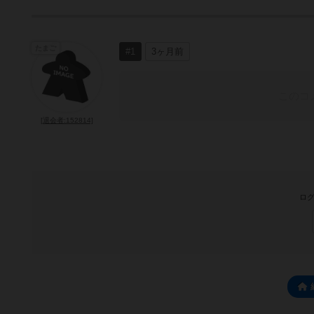
たまご
#1
3ヶ月前
このコ
[退会者:152814]
ログ