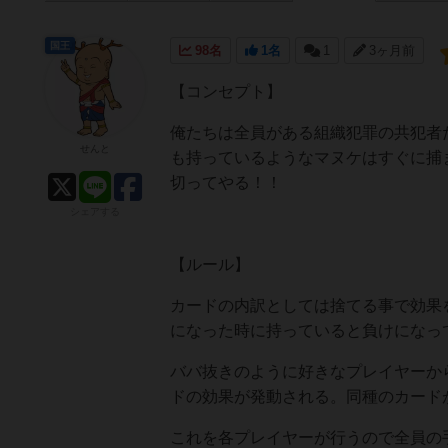
国王
98名
1名
1
3ヶ月前
【コンセプト】
俺たちは全員がある組織犯罪の共犯者
せんと
も持っているようなマヌケはすぐに捕
切ってやる！！
シェアする
【ルール】
カードの内訳としては捨てる事で効果
になった時に持っていると負けになっ
ババ抜きのように好きなプレイヤーか
ドの効果が発動される。同種のカード
これを各プレイヤーが行うので全員の