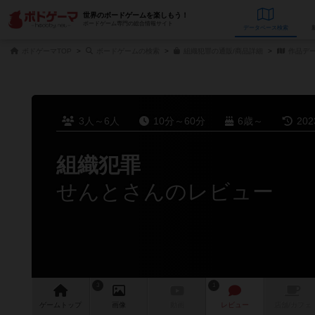
世界のボードゲームを楽しもう！
ボードゲーム専門の総合情報サイト
データベース
検
ボドゲーマTOP
ボードゲームの検索
組織犯罪の通販/商品詳細
作品デ
3人～6人
10分～60分
6歳～
20
組織犯罪
せんとさんのレビュー
3
1
ゲーム
トップ
画像
動画
レビュー
店舗/
カフェ