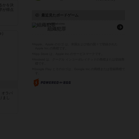
るかを決
字が得点
最近見たボードゲーム
organized crime
組織犯罪
※Apple、Apple のロゴ は、米国および他の国々で登録された
Apple Inc.の商標です。
※App Store は、Apple Inc.のサービスマークです。
※Android は、グーグル インコーポレイテッドの商標または登録商
標です。
※Google Play とそのロゴは、Google Inc.の商標または登録商標で
す。
す。オラパ
りまし