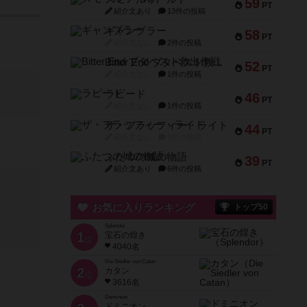
59
PT
紹介文あり
13件の投稿
ギャンブラー
58
PT
紹介文なし
2件の投稿
Bitter End ブタペスト救出作戦
52
PT
紹介文なし
1件の投稿
ラピード
46
PT
紹介文なし
1件の投稿
ザ・フラッフィー・ライト
44
PT
紹介文なし
0件の投稿
ふたつの城の物語
39
PT
紹介文あり
6件の投稿
お気に入りランキング
トップ50
Splendor
1
宝石の煌き
位
4040名
Die Siedler von Catan
2
カタン
位
3616名
Dominion
ドミニオン