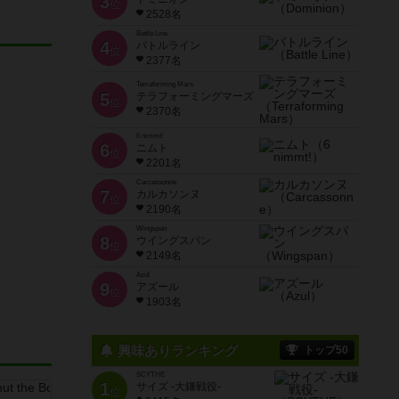
3
位
2528名
Battle Line
4
バトルライン
位
2377名
Terraforming Mars
5
テラフォーミングマーズ
位
2370名
6 nimmt!
6
ニムト
位
2201名
Carcassonne
7
カルカソンヌ
位
2190名
Wingspan
8
ウイングスパン
位
2149名
Azul
9
アズール
位
1903名
興味ありランキング
トップ50
SCYTHE
1
サイズ -大鎌戦役-
位