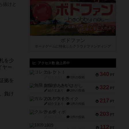
ち抜けと
ボドファン
ボードゲームに特化したクラウドファンディング
札を少
アクセス数 急上昇中
イヤー
コレクト！
340
PT
紹介文なし
1件の投稿
証拠を
無限まちがいさがし
322
PT
紹介文あり
2件の投稿
、負け
ガルフストライク
217
PT
紹介文あり
1件の投稿
クルティボ
203
PT
紹介文なし
1件の投稿
1809
112
PT