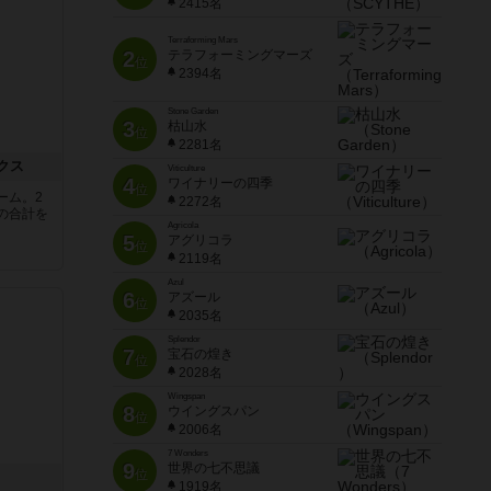
2415名
Terraforming Mars
2
テラフォーミングマーズ
位
2394名
Stone Garden
3
枯山水
位
2281名
クス
Viticulture
4
ワイナリーの四季
位
ーム。2
2272名
の合計を
Agricola
5
アグリコラ
位
2119名
Azul
6
アズール
位
2035名
Splendor
7
宝石の煌き
位
2028名
Wingspan
8
ウイングスパン
位
2006名
7 Wonders
9
世界の七不思議
位
1919名