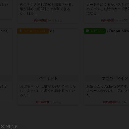
出版した
火牛を引き連れて敵を殲滅させる。
カードをめくるかパスをす
縦か斜めで前2列まで攻撃できる
めてパスした時のカード数
が、自分...
になる...
約14時間前
by うらまこ
約14時間前
by mob567
ルール/インスト
レビュー
パーミッド
オラパ・マイン
出版した
おばあちゃんは猫が大好きです!しか
お気に入りのplayte製で
し、あまりにも多くの猫を飼ってい
スペースからやり、気に入
るた...
た...
約15時間前
by jurong
約15時間前
by くみ
閉じる