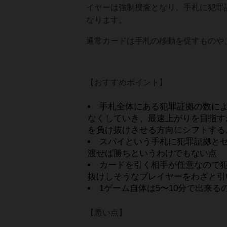
イヤーは強制捜査となり、手札に犯罪
なります。
通常カードは手札の移動を促すものや
【おすすめポイント】
手札全体にある犯罪証拠の数に
なくしていき、最速上がりを目指す
を負け抜けさせる方向にシフトする
スパイという手札に犯罪証拠と
渡せば勝ちというわけでもない点
カードを引く相手が任意なので
抜けしそうなプレイヤーをわざと引
1ゲーム自体は5〜10分で出来る
【悪い点】