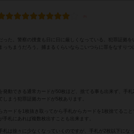
だった。警察の捜査も日に日に厳しくなっている。犯罪証拠を
まっちまうだろう。捕まるくらいならこいつらに罪をなすりつ
を発動できる通常カードが50枚ほど、捨てる事も出来ず、手札
てしまう犯罪証拠カードが5枚あります。
らカードを1枚抜き取ってから手札からカードを1枚捨てること
が手札にあれば複数枚出すことも出来ます。
手札は徐々に少なくなっていくのですが、手札が2枚以下にな