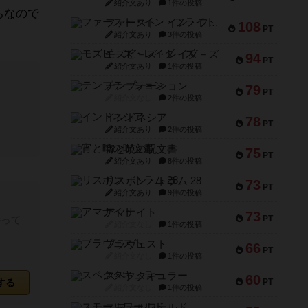
紹介文あり
1件の投稿
ちなので
ファースト・イン・フライト
108
PT
紹介文あり
3件の投稿
モズビ－ズ・レイダ－ズ
94
PT
紹介文あり
1件の投稿
テンプテーション
79
PT
紹介文なし
2件の投稿
インドネシア
78
PT
紹介文あり
2件の投稿
宵と暁の呪文書
75
PT
紹介文あり
8件の投稿
リスボン・トラム 28
73
PT
紹介文あり
9件の投稿
アマナイト
73
持って
PT
紹介文なし
1件の投稿
ブラヴェスト
66
PT
紹介文なし
1件の投稿
スペクタキュラー
60
する
PT
紹介文なし
1件の投稿
スモールワールド