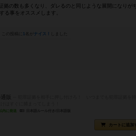
罪証拠の数も多くなり、ダレるのと同じような展開になりが
トする事をオススメします。
この投稿に
1
名が
ナイス！
しました
の通販
犯罪証拠を相手に押し付けろ！ いつまでも犯罪証拠を
抜けはすぐに捕まってしまう！
以内に発送
日本語ルール付き/日本語版
カートに追加