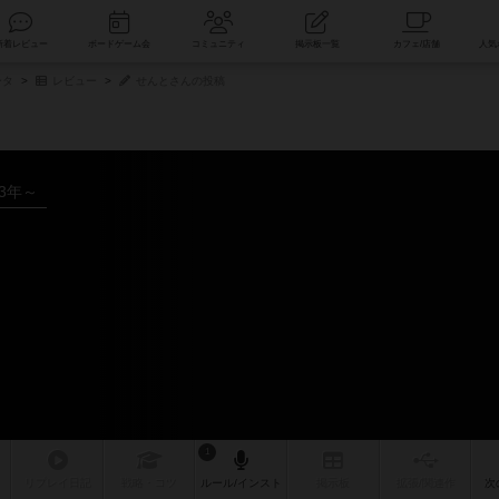
索
新着レビュー
ボードゲーム会
コミュニティ
掲示板一覧
ータ
レビュー
せんとさんの投稿
23年～
1
リプレイ
日記
戦略
・コツ
ルール
/インスト
掲示板
拡張/関連
作
次