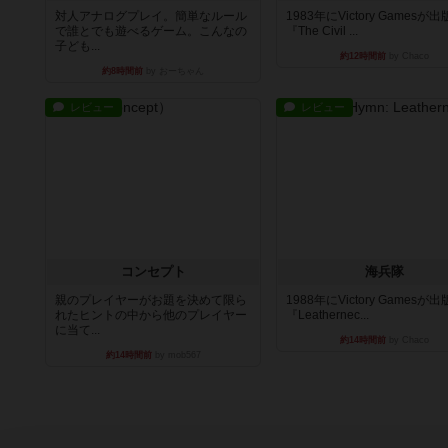
対人アナログプレイ。簡単なルール
1983年にVictory Gamesが
で誰とでも遊べるゲーム。こんなの
『The Civil ...
子ども...
約12時間前
by Chaco
約8時間前
by おーちゃん
レビュー
レビュー
コンセプト
海兵隊
親のプレイヤーがお題を決めて限ら
1988年にVictory Gamesが
れたヒントの中から他のプレイヤー
『Leathernec...
に当て...
約14時間前
by Chaco
約14時間前
by mob567