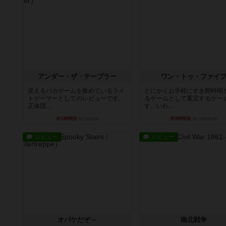
アンダー・ザ・テーブラー
ワン・トゥ・ファイ
笑えるバカゲームを集めているライ
とにかくお手軽にすき間時間
トゲーマーとしてのレビューです。
るゲームとして重宝するゲー
正体隠...
す。いわ...
約1時間前
by toyota
約3時間前
by nabekoh
レビュー
レビュー
オバケだぞ～
南北戦争