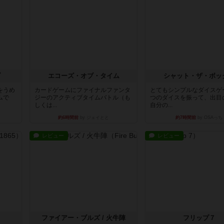
ブ
エコーズ・オブ・タイム
シャット・ザ・ボッ
をうめ
カードゲームにファイナルファンタ
とてもシンプルなダイスゲ
ムで
ジーのアクティブタイムバトル（も
つのダイスを振って、出目
しくは...
自分の...
約6時間前
by ジェイとと
約7時間前
by OSAっち
レビュー
レビュー
ファイアー・ブルズ / 火牛陣
フリップ７