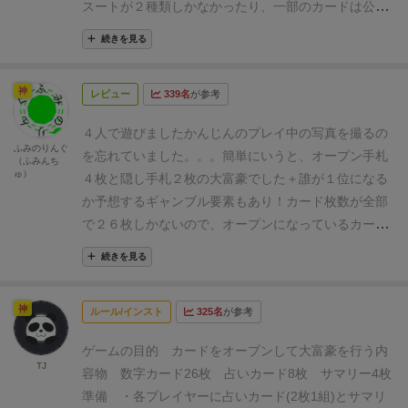
トデザインはうーんって感じです。ウイルスっぽい。
スートが２種類しかなかったり、一部のカードは公開
レイヤーが、好きなカードを出していきます。
誰か1
⚫︎悪い点
特に無し。
されていたり、賭けがあったりと、独特なゲームに仕
人だけになるまでカードを出したりパスをしたりして
続きを見る
上がっており、システム派のゲーマーにはウケがいい
いき、1人だけになれば、はじめにカードを出し切っ
感じになっている。
やってみた感想としては、世界観
たプレイヤーは3点、2番目に出し切ったプレイヤーは
神
レビュー
339名
が参考
がないので、そこまで大きな感動がなかったのは正直
1点を獲得します(3人プレイ時)。
予想を公開して的中
なところ。
というか、某人気ブログの評価のハードル
が1人だけなら3点、2人が的中してたら1点、全員が的
４人で遊びました
かんじんのプレイ中の写真を撮るの
が高かったからかもしれない。
今はプレミアついてい
ふみのりんぐ
中してたら0点です。3人プレイなら最大得点は6点に
を忘れていました。。。
簡単にいうと、オープン手札
（ふみんち
るが、多分、◯インクか◯ェリカフェあたりから、そ
ゅ）
なりますね。
大富豪系のゲームですが、このゲームで
４枚と隠し手札２枚の大富豪でした
＋誰が１位になる
のうちリメイクされるんだろうなぁと思う感じのゲー
Aは一番弱くて10が出ているならAは10より強くなり
か予想するギャンブル要素もあり！
カード枚数が全部
ム。
盛り上がりというか、静かに脳内で「おお！」と
プレイできます。
3人プレイ時は配られた瞬間に各プ
で２６枚しかないので、オープンになっているカード
なる感じなので、ちょっと渋いゲームかな。
ある程
レイヤーの前にある公開されている4枚の札から残り
と手札のカードと使わない２枚のカードの残りを予想
度、ボードゲーム慣れている人でないと「へぇ〜」で
続きを見る
手札2枚の最大値等を考え、誰が一番はじめにカード
しながら出していきます
１０を出した場合のみ、１を
終わってしまいそうな内容なので、そういう意味では
を出すプレイヤーによって予想をして外すことが少な
出したら、１１として扱われます
なので、最後に手札
遊ぶメンツも選びそう。
とはいえ、このデザイナーの
神
かったです。
基本的には、一番はじめにカードを出し
ルール/インスト
325名
が参考
が１だとしても、相手が１０を持っていれば逆転でき
ファンは多いと思うので、ファンは、とりあえず遊ん
切っての3点が大きいので狙うけど、公開されたカー
るチャンスはあります
あと、黒と赤のカードも分けら
でおきたいゲームだ。
ゲームの目的
カードをオープンして大富豪を行う
内
ドから無理なら無難に2着と予想点狙い。
3人だと誰が
れており、出した色に応じた色しか出せません
４人プ
TJ
容物
数字カード26枚
占いカード8枚
サマリー4枚
勝つかはそこまで荒れが無くて、予想も他プレイヤー
レイの場合、１位は４点、２位は２点、３位は１点、
準備
・各プレイヤーに占いカード(2枚1組)とサマリ
が勝つにしてもうまみが薄かったです。
ルール把握と
４位は０点
ギャンブル（占い）で１人だけ当たると４