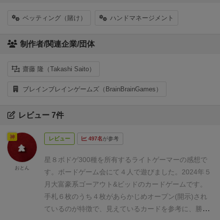
ベッティング（賭け）
ハンドマネージメント
制作者/関連企業/団体
齋藤 隆（Takashi Saito）
ブレインブレインゲームズ（BrainBrainGames）
レビュー 7件
神
レビュー
497名
が参考
星８
ボドゲ300種を所有するライトゲーマーの感想で
おとん
す。ボードゲーム会にて４人で遊びました。2024年５
月
大富豪系ゴーアウト&ビッドのカードゲームです。
手札６枚のうち４枚があらかじめオープン(開示)され
ているのが特徴で、見えているカードを参考に、勝ち