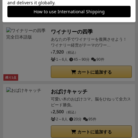
る
9.手札を全て出しきったら上がりになり、これを
最後の1人になるまで続ける
10.最後の1人が次のラ
カートに追加する
ウンドのスタートプレイヤーになる
得点計算
ラウン
ド終了時、以下の得点計算を行う
・プレイ人数に応
ワイナリーの四季
じて、上がり順による得点(左から順に、1位、2位、3
あなたの手でワイナリーを復興させよう！
位、4位)
4人:4/2/1/0 3人:3/1/0 2人:2/0
・プレ
ワイナリー経営がテーマのワー...
イ人数に応じて、占いによる得点(左から順に、1人的
7,920
（税込）
¥
中、2人的中、3人的中、4人的中)
4人:4/2/1/0 3
1～6人
45～90分
90件
人:3/1/0 2人:2/0
ゲームの終了
誰かが以下の点数に
カートに追加する
なったらゲーム終了になり、最も得点の高いプレイヤ
残り1点
ーの勝ちになる
4人プレイ:16点 3人プレイ:13点
2人プレイ:10点
同点の場合、決着がつくまで追加ラ
おばけキャッチ
ウンドを行う
可愛い木のおばけコマ。脳をひねって全力ス
ピード勝負。
2,500
（税込）
¥
2～8人
20分
95件
カートに追加する