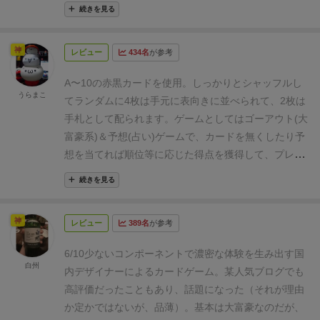
そうな人にビッド(賭け)もします。早上がりの得点と
続きを見る
ビッド的中の得点を合算し、規定の点数に到達すると
勝利です。
(写真の中のコインや特殊ダイスは、オーナ
神
レビュー
434名
が参考
ー様の私物で同梱物ではありません。)
一言でいうと、
「大富豪」と「スカルキング」を足して2で割ったよ
A〜10の赤黒カードを使用。
しっかりとシャッフルし
うなプレイ感で、両者よりさらに軽い仕上がりです。
うらまこ
てランダムに4枚は手元に表向きに並べられて、2枚は
ルールもシンプルで理解しやすく、洗練されたゲーム
手札として配られます。
ゲームとしてはゴーアウト(大
システムに感動すら覚えます。
大富豪的には、まとめ
富豪系)＆予想(占い)ゲームで、カードを無くしたり予
て出す爽快感やソフトパスの戦略が楽しいですし、ス
想を当てれば順位等に応じた得点を獲得して、プレイ
カルキング的には見えない手札も考慮したビッドや、
ヤー人数に応じた規定得点を獲得したプレイヤーが勝
ワザと負けにいく戦略なども楽しめます。しかも、1
続きを見る
ちになります。
カードの出し方は、シングル、ダブ
ラウンドあたり約６手番くらいで決着するスムーズな
ル、トリプルとあり、はじめに出されたカードと同じ
進行。得られる愉しみの時間効率が高いです。
⚫︎良い
神
レビュー
389名
が参考
色のカードより数字の高いカードを出さなくてはいけ
点
「大富豪」と「スカルキング」の良いトコ取り。ル
ません。
ダブルやトリプルも同じ色の組み合わせで高
ールも分かりやすく、ビッド系カードゲームの入門と
6/10
少ないコンポーネントで濃密な体験を生み出す国
い数字でないといけません。パスはソフトパスで全員
白州
して最適だと思います。完成度ではスカルキングを超
内デザイナーによるカードゲーム。
某人気ブログでも
がパスするまでは何回でもカードが出せるのと自分が
えちゃったかもなー。
⚫︎気になる点
箱絵やビッド用の
高評価だったこともあり、話題になった（それが理由
出したカードに対してさらにカードを出すことも可能
ディスクは好みのアートワークだけど、カードのスー
か定かではないが、品薄）。
基本は大富豪なのだが、
です。
全員がパスをしたら、最後にカードを出したプ