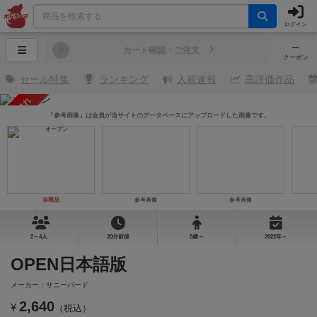
ログイン
─
0
カート確認・ご注文
クーポン
セール特集
ランキング
入荷速報
高評価作品
売り切れ
「参考画像」は会員が当サイトのデータベースにアップロードした画像です。
当商品
参考画像
参考画像
2～4人
20分前後
8歳～
2022年～
OPEN日本語版
メーカー：サニーバード
2,640
¥
（税込）