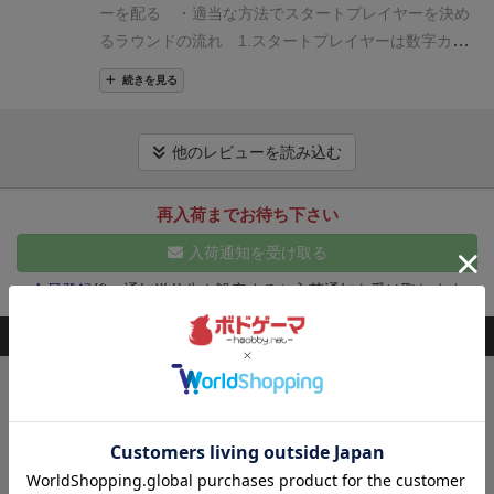
ーを配る
・適当な方法でスタートプレイヤーを決め
プレイ感の把握に3人は良かったけど、荒れる展開が
点、２人が当たると２点、３人が当たると１点、全員
る
ラウンドの流れ
1.スタートプレイヤーは数字カー
楽しそうなんで4人がオススメ。
ゲーム自体がこのカ
的中は０点
一定の点数を獲得した人が勝利します
トラ
ド26枚をシャッフルして、各プレイヤーに4枚ずつ表
ード枚数でしっかりと毎ラウンド、駆け引きを楽しめ
ンプと違ってスートのフォローや枚数が少ないので、
続きを見る
向き配る
2.さらに追加で2枚ずつ裏向きに配り手札に
てちょっと落ち着いた雰囲気の場に合うゲームだった
ある程度予想しながら遊べるので、自分が勝てそうに
して、残りは脇に置いておく
3.このラウンドで一番
かな。
なくても他の人を１位にして、ギャンブルで勝つとい
に上がるのは誰かを占う
占いカードは2枚重ねて
他のレビューを読み込む
う手段もとれるんじゃないかと思いました
また遊びた
使い、自分の予想するプレイヤー色が穴から見えるよ
いと思いました
他にも遊んだボドゲをブログに載せて
うに重ねて置く
4.占いが終わったら、スタートプレ
再入荷までお待ち下さい
いますので良かった見ていってください。
イヤーから順にプレイする
同じ数字はペアで出す
入荷通知を受け取る
ことができ、表向きのカード、または手札から好きな
組み合わせで出す
5.以降は場に出されたカードと同
会員登録
後、通知送信先を設定すると入荷通知を受け取れます
じ枚数、同じ色で、より大きい数字があれば出すこと
このボードゲームを持ってる人が購入した商品
ができる
ペアの場合、組み合わせの色にも従う
6.Aは特殊なカードで、通常はただの1だが、場に10が
キングドミノ
出た時だけ11になる
7.出せるカードがあってもパス
欲しいタイルを手に入れて、森や海、草原の
することができて、再び手番が回ってきたら出すこと
広がる自分の王国を広げよう！
ができる
8.全員がパスしたら、場のカードを全て捨
3,300
（税込）
¥
札にして、最後にカードを出した人からスタートす
2～4人
15～20分
49件