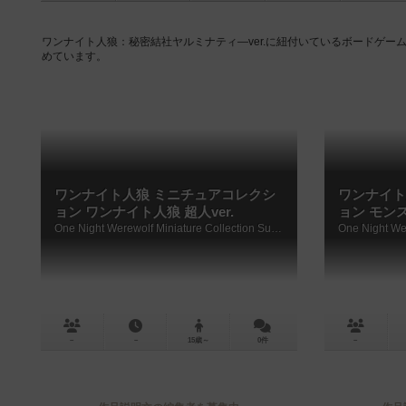
ワンナイト人狼：秘密結社ヤルミナティ―ver.に紐付いているボードゲ
めています。
ワンナイト人狼 ミニチュアコレクシ
ワンナイト
ョン ワンナイト人狼 超人ver.
ョン モンス
One Night Werewolf Miniature Collection Superhuman ver.
－
－
15歳～
0件
－