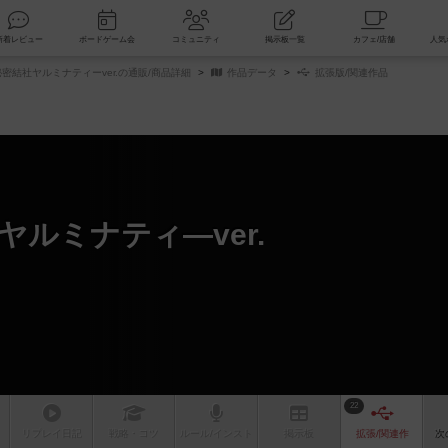
索
新着レビュー
ボードゲーム会
コミュニティ
掲示板一覧
密結社ヤルミナティーver.の通販/商品詳細
作品データ
拡張版/関連作品
ルミナティ―ver.
22
リプレイ
日記
戦略
・コツ
ルール
/インスト
掲示板
拡張/関連
作
次