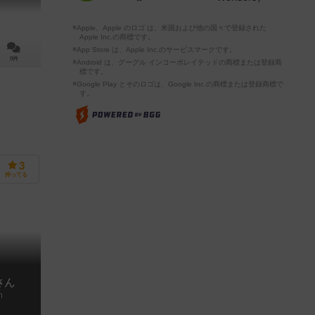
※Apple、Apple のロゴ は、米国および他の国々で登録された
Apple Inc.の商標です。
※App Store は、Apple Inc.のサービスマークです。
0件
※Android は、グーグル インコーポレイテッドの商標または登録商
標です。
※Google Play とそのロゴは、Google Inc.の商標または登録商標で
す。
3
持ってる
さん
n