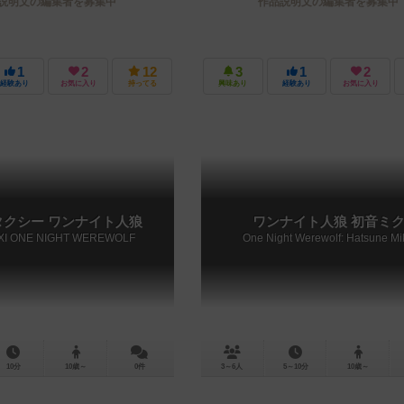
説明文の編集者を募集中
作品説明文の編集者を募集中
1
2
12
3
1
2
経験あり
お気に入り
持ってる
興味あり
経験あり
お気に入り
タクシー ワンナイト人狼
ワンナイト人狼 初音ミ
XI ONE NIGHT WEREWOLF
One Night Werewolf: Hatsune Mi
10分
10歳～
0件
3～6人
5～10分
10歳～