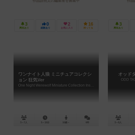
作品説明文の編集者を募集中
作品
3
0
2
16
3
興味あり
経験あり
お気に入り
持ってる
興味あり
ワンナイト人狼 ミニチュアコレクシ
オッド
ョン 狂気Ver
ODD TA
One Night Werewolf Miniature Collection Insanity ver
3～7人
5～10分
10歳～
0件
3～8人