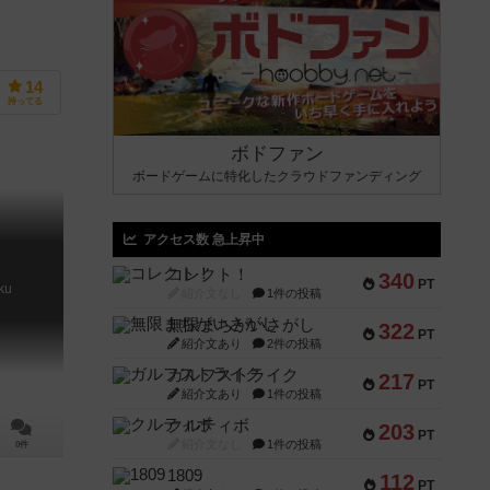
14
持ってる
ボドファン
ボードゲームに特化したクラウドファンディング
アクセス数 急上昇中
ク
コレクト！
340
PT
ku
紹介文なし
1件の投稿
無限まちがいさがし
322
PT
紹介文あり
2件の投稿
ガルフストライク
217
PT
紹介文あり
1件の投稿
クルティボ
203
PT
紹介文なし
1件の投稿
0件
1809
112
PT