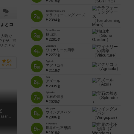
2415名
Terraforming Mars
2
テラフォーミングマーズ
3件
位
2394名
ょとコ
Stone Garden
3
枯山水
ト人狼で
位
2281名
ですが、可
遊ぶことが
Viticulture
4
ワイナリーの四季
位
2272名
54
Agricola
5
アグリコラ
持ってる
位
2119名
Azul
6
アズール
位
2035名
Splendor
7
宝石の煌き
位
2028名
Wingspan
室
8
ウイングスパン
位
One Night Werewolf：Assassination Classroom
2006名
7 Wonders
9
世界の七不思議
位
1919名