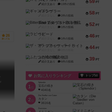
59
PT
紹介文あり
13件の投稿
ギャンブラー
58
PT
紹介文なし
2件の投稿
Bitter End ブタペスト救出作戦
52
PT
紹介文なし
1件の投稿
ラピード
46
26
PT
紹介文なし
1件の投稿
持ってる
ザ・フラッフィー・ライト
44
PT
紹介文なし
0件の投稿
ふたつの城の物語
39
PT
紹介文あり
6件の投稿
お気に入りランキング
トップ50
r
r
Splendor
1
宝石の煌き
位
4040名
Die Siedler von Catan
2
カタン
位
3616名
Dominion
ドミニオン