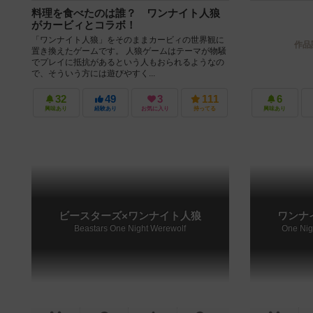
料理を食べたのは誰？ ワンナイト人狼
がカービィとコラボ！
「ワンナイト人狼」をそのままカービィの世界観に
作品
置き換えたゲームです。 人狼ゲームはテーマが物騒
でプレイに抵抗があるという人もおられるようなの
で、そういう方には遊びやすく...
32
49
3
111
6
興味あり
経験あり
お気に入り
持ってる
興味あり
ビースターズ×ワンナイト人狼
ワンナ
Beastars One Night Werewolf
One Nig