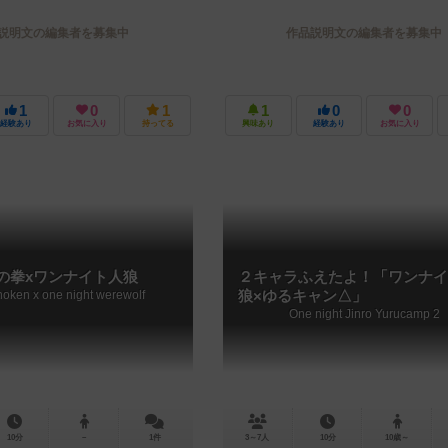
説明文の編集者を募集中
作品説明文の編集者を募集中
1
0
1
1
0
0
経験あり
お気に入り
持ってる
興味あり
経験あり
お気に入り
の拳xワンナイト人狼
２キャラふえたよ！「ワンナイ
oken x one night werewolf
狼×ゆるキャン△」
One night Jinro Yurucamp 2
10分
－
1件
3～7人
10分
10歳～