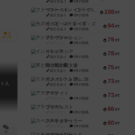
紹介文あり
1件の投稿
ファースト・イン・フライト
108
PT
紹介文あり
3件の投稿
モズビ－ズ・レイダ－ズ
94
PT
紹介文あり
1件の投稿
1
テンプテーション
持ってる
79
PT
紹介文なし
2件の投稿
インドネシア
78
PT
紹介文あり
2件の投稿
宵と暁の呪文書
75
PT
紹介文あり
8件の投稿
リスボン・トラム 28
73
PT
ト人
紹介文あり
9件の投稿
アマナイト
73
PT
紹介文なし
1件の投稿
ブラヴェスト
66
PT
紹介文なし
1件の投稿
スペクタキュラー
60
PT
紹介文なし
1件の投稿
1件
スモールワールド