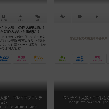
10～20分
10歳～
4件
－
－
－
イト人狼」の超人的役職バ
らに読み合いも熾烈に！
を進行役無しで短時間でも遊べる名
作品説明文の編集者を募集中
人狼」の役職が変更になり、特殊能
しています 基本ルールは変わりませ
は”村人”は存...
226
30
330
2
2
0
経験あり
お気に入り
持ってる
興味あり
経験あり
お気に入り
人狼2：ブレイブフロンテ
ワンナイト人狼：モブおじ
ョン
One night Werewolf: Mob Ojisa
Jinro 2: Brave Frontier Version