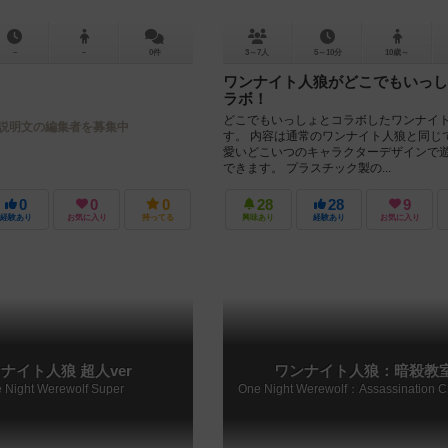
－
－
0件
3～7人
5～10分
10歳～
ワンナイト人狼がどこでもいっし
ラボ！
どこでもいっしょとコラボしたワンナイ
説明文の編集者を募集中
す。 内容は通常のワンナイト人狼と同じ
愛いどこいつのキャラクターデザインで
できます。 プラスチック製の...
0
0
0
28
28
9
経験あり
お気に入り
持ってる
興味あり
経験あり
お気に入り
ナイト人狼 超人ver
ワンナイト人狼：暗殺教
 Night Werewolf Super