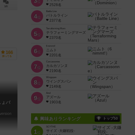
3
位
2528名
3件
Battle Line
4
バトルライン
位
2377名
Terraforming Mars
5
テラフォーミングマーズ
位
2370名
6 nimmt!
6
ニムト
位
166
2201名
持ってる
Carcassonne
7
カルカソンヌ
位
2190名
Wingspan
8
ウイングスパン
位
2149名
Azul
9
アズール
位
しょバ
1903名
version
興味ありランキング
トップ50
SCYTHE
1
サイズ -大鎌戦役-
位