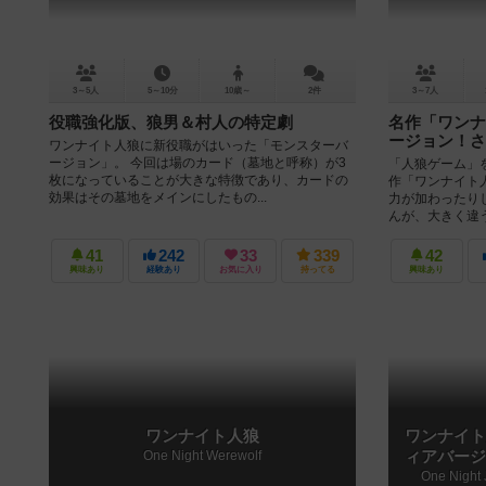
3～5人
5～10分
10歳～
2件
3～7人
役職強化版、狼男＆村人の特定劇
名作「ワンナ
ージョン！さ
ワンナイト人狼に新役職がはいった「モンスターバ
ージョン」。 今回は場のカード（墓地と呼称）が3
「人狼ゲーム」
枚になっていることが大きな特徴であり、カードの
作「ワンナイト
効果はその墓地をメインにしたもの...
力が加わったり
んが、大きく違うの
41
242
33
339
42
興味あり
経験あり
お気に入り
持ってる
興味あり
ワンナイト人狼
ワンナイト
One Night Werewolf
ィアバージ
One Night 