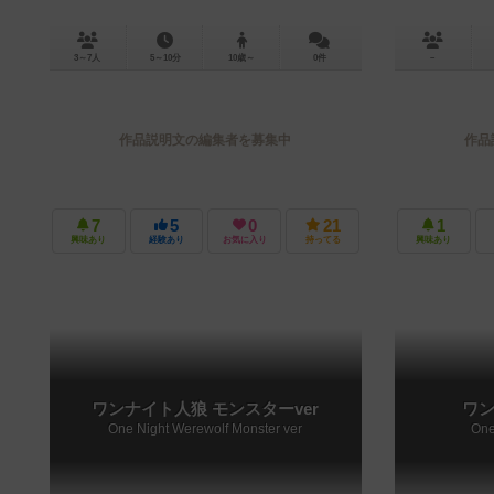
3～7人
5～10分
10歳～
0件
－
作品説明文の編集者を募集中
作品
7
5
0
21
1
興味あり
経験あり
お気に入り
持ってる
興味あり
ワンナイト人狼 モンスターver
ワン
One Night Werewolf Monster ver
One