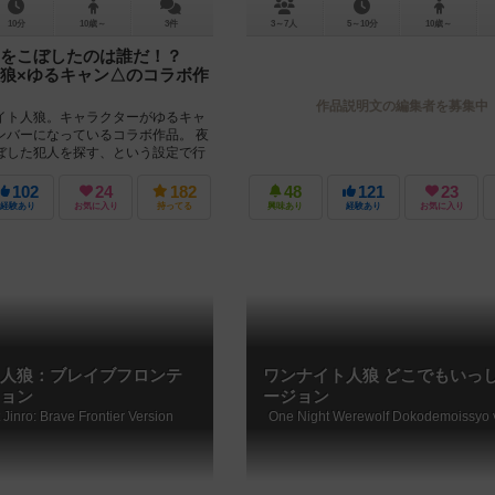
10分
10歳～
3件
3～7人
5～10分
10歳～
ーをこぼしたのは誰だ！？
狼×ゆるキャン△のコラボ作
作品説明文の編集者を募集中
イト人狼。キャラクターがゆるキャ
ンバーになっているコラボ作品。 夜
ぼした犯人を探す、という設定で行
狼です。 ...
102
24
182
48
121
23
経験あり
お気に入り
持ってる
興味あり
経験あり
お気に入り
人狼：ブレイブフロンテ
ワンナイト人狼 どこでもいっ
ョン
ージョン
Jinro: Brave Frontier Version
One Night Werewolf Dokodemoissyo 