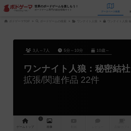
世界のボードゲームを楽しもう！
ボードゲーム専門の総合情報サイト
データベース
検
ボドゲーマTOP
ボードゲームの検索
ワンナイト人狼
ワンナイト人狼 秘
3人～7人
5分～10分
10歳～
ワンナイト人狼：秘密結社ヤ
拡張/関連作品 22件
1
ゲーム
トップ
画像
動画
レビュー
店舗/
カフェ