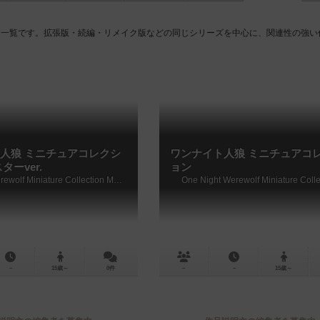
ーム一覧です。拡張版・続編・リメイク版などの同じシリーズを中心に、関連性の強い
人狼 ミニチュアコレクシ
ワンナイト人狼 ミニチュアコ
ターver.
ョン
One Night Werewolf Miniature Collection Monster ver.
One Night Werewolf Miniature Colle
－
15歳～
0件
－
－
15歳～