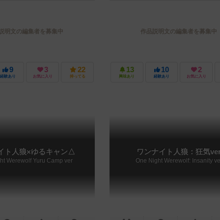
説明文の編集者を募集中
作品説明文の編集者を募集中
9
3
22
13
10
2
経験あり
お気に入り
持ってる
興味あり
経験あり
お気に入り
イト人狼×ゆるキャン△
ワンナイト人狼：狂気ve
ht Werewolf Yuru Camp ver
One Night Werewolf: Insanity ve