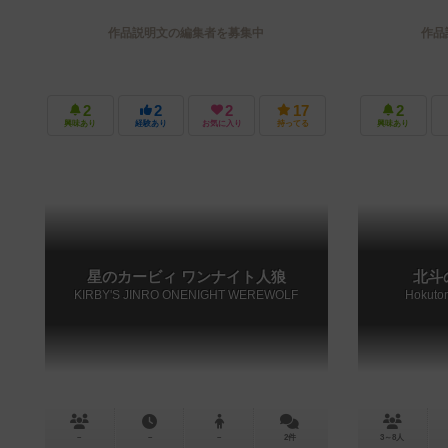
作品説明文の編集者を募集中
作品
2
2
2
17
2
興味あり
経験あり
お気に入り
持ってる
興味あり
星のカービィ ワンナイト人狼
北斗
KIRBY'S JINRO ONENIGHT WEREWOLF
Hokuton
－
－
－
2件
3～8人