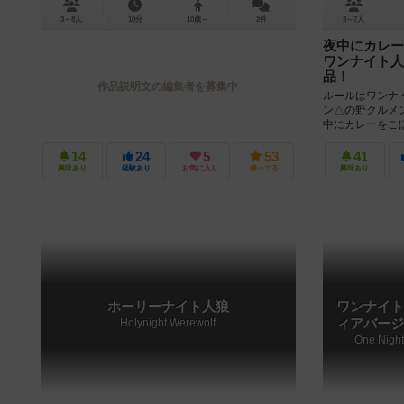
3～8人
10分
10歳～
2件
3～7人
夜中にカレ
ワンナイト人
品！
作品説明文の編集者を募集中
ルールはワンナ
ン△の野クルメ
中にカレーをこ
われるワンナイト人
14
24
5
53
41
興味あり
経験あり
お気に入り
持ってる
興味あり
ホーリーナイト人狼
ワンナイト
Holynight Werewolf
ィアバージ
One Night 