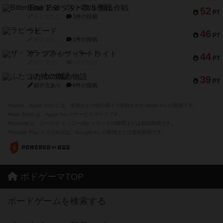
Bitter End ブタペスト救出作戦
52
PT
紹介文なし
1件の投稿
ラピード
46
PT
紹介文なし
1件の投稿
ザ・フラッフィー・ライト
44
PT
紹介文なし
0件の投稿
ふたつの城の物語
39
PT
紹介文あり
6件の投稿
※Apple、Apple のロゴ は、米国および他の国々で登録されたApple Inc.の商標です。
※App Store は、Apple Inc.のサービスマークです。
※Android は、グーグル インコーポレイテッドの商標または登録商標です。
※Google Play とそのロゴは、Google Inc.の商標または登録商標です。
ボドゲーマTOP
ボードゲームを検索する