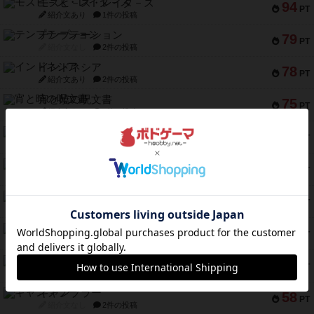
モズビ－ズ・レイダ－ズ
94
PT
紹介文あり
1件の投稿
テンプテーション
79
PT
紹介文なし
2件の投稿
インドネシア
78
PT
紹介文あり
2件の投稿
宵と暁の呪文書
75
PT
紹介文あり
8件の投稿
リスボン・トラム 28
73
PT
紹介文あり
9件の投稿
アマナイト
73
PT
紹介文なし
1件の投稿
ブラヴェスト
66
PT
紹介文なし
1件の投稿
スペクタキュラー
60
PT
紹介文なし
1件の投稿
スモールワールド
59
PT
紹介文あり
13件の投稿
ギャンブラー
58
PT
紹介文なし
2件の投稿