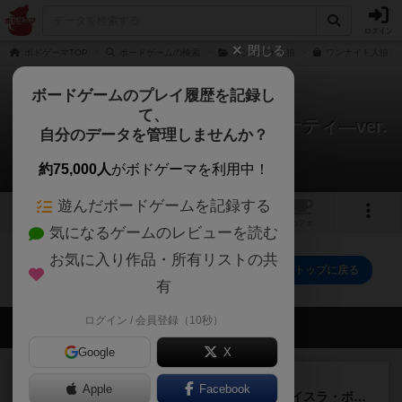
ログイン
閉じる
ボドゲーマTOP
ボードゲームの検索
ワンナイト人狼
ワンナイト人狼 秘
ボードゲームのプレイ履歴を記録し
て、
ワンナイト人狼：秘密結社ヤルミナティ―ver.
自分のデータを管理しませんか？
0件の動画
約75,000人
がボドゲーマを利用中！
遊んだボードゲームを記録する
1
トップ
画像
動画
レビュー
カフェ
気になるゲームのレビューを読む
お気に入り作品・所有リストの共
ワンナイト人狼：秘密結社ヤルミナティ―ver.のトップに戻る
有
ログイン / 会員登録（10秒）
会員の新しい投稿
Google
X
ルール/インスト
画像付き
充実
Apple
Facebook
キャプテン・フリップ：イスラ・ボンバ