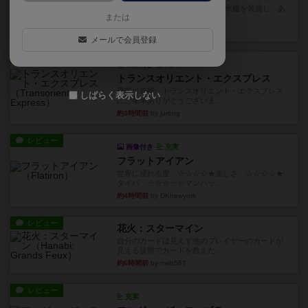
イスラ・ボンバを探しに出航!潜水艦を装備し、あ
または
なたの乗組員を監獄から解...
約2時間前
by jurong
メールで会員登録
ルール/インスト
画像付き
充実
トランスオリエント・エクスプレス
乗客の皆様、トランスオリエント・エクスプレス
しばらく表示しない
にご乗車ありがとうございま...
約3時間前
by jurong
レビュー
画像付き
充実
フラットアイアン
世界に浸れる度 ☆☆☆☆★楽しさ ☆☆☆☆★
タイパ ☆☆☆☆☆マンハッ...
約4時間前
by DKnewyork
レビュー
花火：スターマイン
自分のカードは見えず他のプレイヤーのカードが
見える状態でカードを教えた...
約6時間前
by mob567
レビュー
充実