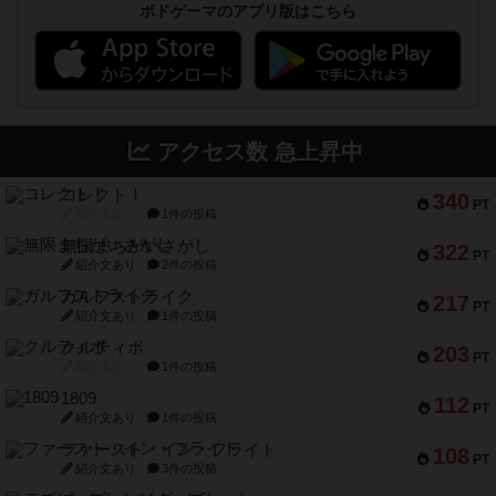
ボドゲーマのアプリ版はこちら
アクセス数 急上昇中
コレクト！
340
PT
紹介文なし
1件の投稿
無限まちがいさがし
322
PT
紹介文あり
2件の投稿
ガルフストライク
217
PT
紹介文あり
1件の投稿
クルティボ
203
PT
紹介文なし
1件の投稿
1809
112
PT
紹介文あり
1件の投稿
ファースト・イン・フライト
108
PT
紹介文あり
3件の投稿