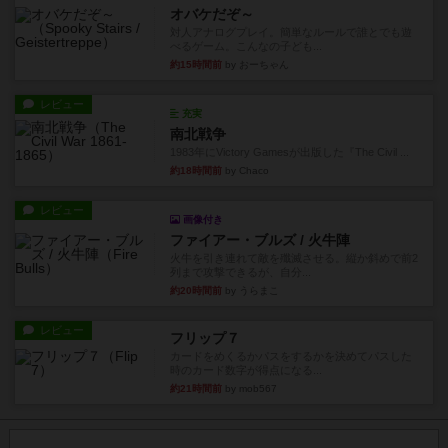
オバケだぞ～
対人アナログプレイ。簡単なルールで誰とでも遊
べるゲーム。こんなの子ども...
約15時間前
by おーちゃん
レビュー
充実
南北戦争
1983年にVictory Gamesが出版した『The Civil ...
約18時間前
by Chaco
レビュー
画像付き
ファイアー・ブルズ / 火牛陣
火牛を引き連れて敵を殲滅させる。縦か斜めで前2
列まで攻撃できるが、自分...
約20時間前
by うらまこ
レビュー
フリップ７
カードをめくるかパスをするかを決めてパスした
時のカード数字が得点になる...
約21時間前
by mob567