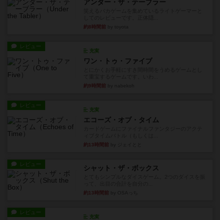
アンダー・ザ・テーブラー
笑えるバカゲームを集めているライトゲーマーと
してのレビューです。正体隠...
約8時間前
by toyota
レビュー
充実
ワン・トゥ・ファイブ
とにかくお手軽にすき間時間をうめるゲームとし
て重宝するゲームです。いわ...
約9時間前
by nabekoh
レビュー
充実
エコーズ・オブ・タイム
カードゲームにファイナルファンタジーのアクテ
ィブタイムバトル（もしくは...
約13時間前
by ジェイとと
レビュー
シャット・ザ・ボックス
とてもシンプルなダイスゲーム。2つのダイスを振
って、出目の合計を自分の...
約13時間前
by OSAっち
レビュー
充実