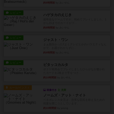
約9時間前
by みいやん
レビュー
ハゲタカのえじき
超有名なゲームですが、初めてプレイしました。1
から15までのカードがプ...
約9時間前
by みいやん
レビュー
ジャスト・ワン
まぁ面白かった‼️よくテレビとかのバラエティなん
かで、お題がわからずに...
約9時間前
by みいやん
レビュー
ピタッコカルタ
ボドゲ相席会でプレイしましたひらがなが書かれ
たカードを2枚まで手をつけ...
約10時間前
by みいやん
ルール/インスト
画像付き
充実
ノームズ・アット・ナイト
ベネボレンス女王は、忠実な臣民を称えるための
祝宴を開こうとしています。...
約10時間前
by jurong