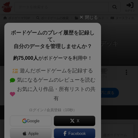
ログイン
閉じる
ボドゲーマTOP
ボードゲームの検索
ヌースフィヨルド
ヌースフィヨル
ボードゲームのプレイ履歴を記録し
て、
ヌースフィヨルド：サーモンデッキ
自分のデータを管理しませんか？
0件の動画
約75,000人
がボドゲーマを利用中！
遊んだボードゲームを記録する
1
トップ
画像
動画
レビュー
カフェ
気になるゲームのレビューを読む
お気に入り作品・所有リストの共
ヌースフィヨルド：サーモンデッキのトップに戻る
有
ログイン / 会員登録（10秒）
会員の新しい投稿
Google
X
レビュー
デクリプト
Apple
Facebook
プレイ感がしっかりしてるから、超ボードゲーム