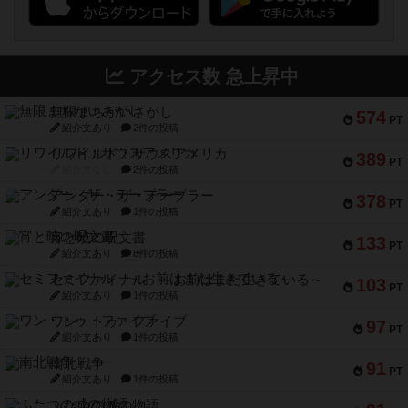
アクセス数 急上昇中
無限まちがいさがし
574
PT
紹介文あり
2件の投稿
リワイルド：サウスアメリカ
389
PT
紹介文なし
2件の投稿
アンダー・ザ・テーブラー
378
PT
紹介文あり
1件の投稿
宵と暁の呪文書
133
PT
紹介文あり
8件の投稿
セミファイナル ～お前はまだ生きている～
103
PT
紹介文あり
1件の投稿
ワン・トゥ・ファイブ
97
PT
紹介文あり
1件の投稿
南北戦争
91
PT
紹介文あり
1件の投稿
ふたつの城の物語