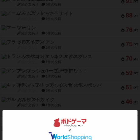
91
PT
紹介文あり
6件の投稿
ノームズ・アット・ナイト
88
PT
紹介文なし
1件の投稿
マーリン
76
PT
紹介文あり
6件の投稿
フラットアイアン
75
PT
紹介文なし
2件の投稿
トランスオリエント・エクスプレス
70
PT
紹介文なし
1件の投稿
アンブッシュ！：ムーブアウト！
59
PT
紹介文あり
1件の投稿
キャプテン・フリップ：イスラ・ボンバ
51
PT
紹介文なし
2件の投稿
ガルフストライク
46
PT
紹介文あり
1件の投稿
エコーズ・オブ・タイム
45
PT
紹介文なし
8件の投稿
スカルキング
45
PT
紹介文あり
12件の投稿