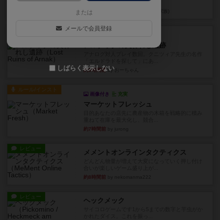
やったなって感じ。パーティ...
43分前
by ヒロ(新！ボードゲーム家族)
または
メールで会員登録
レビュー
充実
アルナックの失われし遺跡
アナログ対人プレイ数回。クニツィア先生の名作
「エルドラドを探して」にあ...
しばらく表示しない
約3時間前
by おーちゃん
ルール/インスト
画像付き
充実
マーケットフレッシュ
目的あなたの店先に農産物の木箱を戦略的に積み
重ねて在庫を最大化し、競合...
約7時間前
by jurong
レビュー
メメントオンラインタクティクス
どんどん物量が増えて大変になっていく押し付け
合いが楽しいゲーム盛り上が...
約8時間前
by nekomanma222
レビュー
ヘックメック
サイコロゲームです1から5までの数字と芋虫がか
かれたダイス。これを振っ...