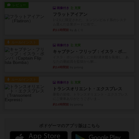
レビュー
画像付き
充実
フラットアイアン
1~2人に限定された、エンジンビルド系のシステ
ム選んだ企業ボードに街で...
約11時間前
by あくり
ルール/インスト
画像付き
充実
キャプテン・フリップ：イスラ・ボンバ
イスラ・ボンバを探しに出航!潜水艦を装備し、あ
なたの乗組員を監獄から解...
約14時間前
by jurong
ルール/インスト
画像付き
充実
トランスオリエント・エクスプレス
乗客の皆様、トランスオリエント・エクスプレス
にご乗車ありがとうございま...
約14時間前
by jurong
ボドゲーマのアプリ版はこちら