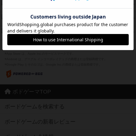
海兵隊
45
PT
紹介文あり
1件の投稿
Bitter End ブタペスト救出作戦
45
PT
紹介文なし
1件の投稿
ドコジャン
42
PT
紹介文あり
10件の投稿
※Apple、Apple のロゴ は、米国および他の国々で登録されたApple Inc.の商標です。
※App Store は、Apple Inc.のサービスマークです。
※Android は、グーグル インコーポレイテッドの商標または登録商標です。
※Google Play とそのロゴは、Google Inc.の商標または登録商標です。
ボドゲーマTOP
ボードゲームを検索する
ボードゲームの新着レビュー