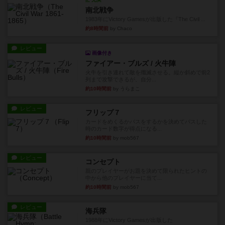
南北戦争
1983年にVictory Gamesが出版した『The Civil ...
約8時間前
by Chaco
レビュー
画像付き
ファイアー・ブルズ / 火牛陣
火牛を引き連れて敵を殲滅させる。縦か斜めで前2
列まで攻撃できるが、自分...
約10時間前
by うらまこ
レビュー
フリップ７
カードをめくるかパスをするかを決めてパスした
時のカード数字が得点になる...
約10時間前
by mob567
レビュー
コンセプト
親のプレイヤーがお題を決めて限られたヒントの
中から他のプレイヤーに当て...
約10時間前
by mob567
レビュー
海兵隊
1988年にVictory Gamesが出版した