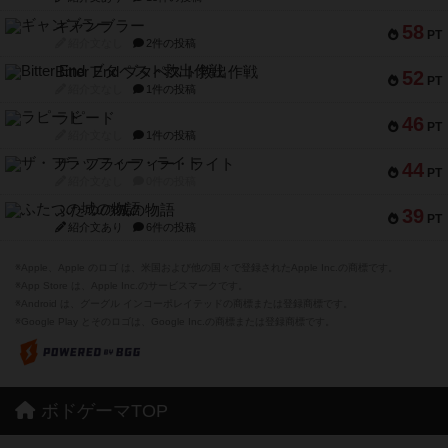
ギャンブラー
58
PT
紹介文なし
2件の投稿
Bitter End ブタペスト救出作戦
52
PT
紹介文なし
1件の投稿
ラピード
46
PT
紹介文なし
1件の投稿
ザ・フラッフィー・ライト
44
PT
紹介文なし
0件の投稿
ふたつの城の物語
39
PT
紹介文あり
6件の投稿
※Apple、Apple のロゴ は、米国および他の国々で登録されたApple Inc.の商標です。
※App Store は、Apple Inc.のサービスマークです。
※Android は、グーグル インコーポレイテッドの商標または登録商標です。
※Google Play とそのロゴは、Google Inc.の商標または登録商標です。
ボドゲーマTOP