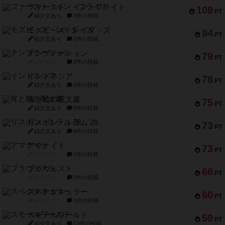
ファースト・イン・フライト
108
PT
紹介文あり
3件の投稿
モズビ－ズ・レイダ－ズ
94
PT
紹介文あり
1件の投稿
テンプテーション
79
PT
紹介文なし
2件の投稿
インドネシア
78
PT
紹介文あり
2件の投稿
宵と暁の呪文書
75
PT
紹介文あり
8件の投稿
リスボン・トラム 28
73
PT
紹介文あり
9件の投稿
アマナイト
73
PT
紹介文なし
1件の投稿
ブラヴェスト
66
PT
紹介文なし
1件の投稿
スペクタキュラー
60
PT
紹介文なし
1件の投稿
スモールワールド
59
PT
紹介文あり
13件の投稿