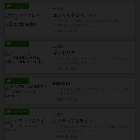
レビュー
充実
エンサイクロペディア
公称プレイ時間がプレイ人数×25分→実質プレ
イ時間が4人で3時間強。...
1年以上前
の投稿
レビュー
充実
ネンドリテ
私が今まで遊んだ中で最もあたおかなトリック
テイキング大賞を受賞したゲ...
1年以上前
の投稿
レビュー
MINE!!!!
ジャンル的にはいわゆるキャラゲーです。テキ
ストありのアクションカード...
1年以上前
の投稿
レビュー
充実
スクラップ＆ライト
町を作る紙ペンゲーム。ただし計画図（書き写
すもの）は他のプレイヤーの...
1年以上前
の投稿