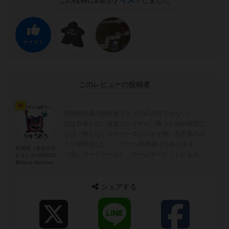
この投稿に
2
名が
ナイス！
しました
ナイス！
このレビューの投稿者
神
邪神崇拝者の崇拝者です（CoCの方ではない）
ほぼ長考しない直感プレイヤー、勝つための研究な
どは一切しないスーパーエンジョイ勢。名古屋のボ
ドゲ仲間ほしい。 ゲーム制作者でもあります
有我悟（あるがさ
（主にワードゲーム）。ゲームマーケットにも出展
とる）＠GM2026
春Mazy Machine
しています。また、ボドゲのアート...
シェアする