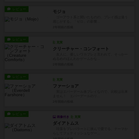
レビュー
モジョ
ゴーアウト系と聞いたものの、プレイ感は違う
感じがする。「ゼロ」の影響...
2年弱前
の投稿
レビュー
充実
クリーチャー・コンフォート
友人に、優しいワカプレと言われて、そっかー
ぬるめのほんわかゲームかな...
2年弱前
の投稿
レビュー
充実
ファーショア
実はエバーデール未プレイなので、比較は出来
ません！ エバーデールのリ...
2年弱前
の投稿
レビュー
画像付き
充実
ダイアトムス
珪藻をプレパラートに挟んで愛でる、テーマか
らしてフェティッシュなゲー...
2年弱前
の投稿