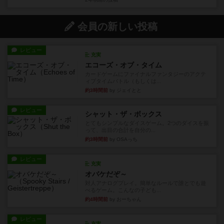
会員の新しい投稿
レビュー
充実
エコーズ・オブ・タイム
カードゲームにファイナルファンタジーのアクテ
ィブタイムバトル（もしくは...
約3時間前
by ジェイとと
レビュー
シャット・ザ・ボックス
とてもシンプルなダイスゲーム。2つのダイスを振
って、出目の合計を自分の...
約3時間前
by OSAっち
レビュー
充実
オバケだぞ～
対人アナログプレイ。簡単なルールで誰とでも遊
べるゲーム。こんなの子ども...
約4時間前
by おーちゃん
レビュー
充実