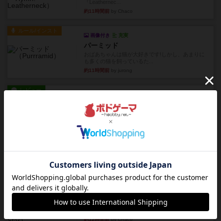
『Leathernec...
約11時間前
by Chaco
ルール/インスト
画像付き
充実
パーミッド
おばあちゃんは猫が大好きです!しかし、あまりに
も多くの猫を飼っているた...
約11時間前
by jurong
レビュー
画像付き
オラパ・マイン
お気に入りのplayte製です。オラパスペースから
やり、気に入りました...
約11時間前
by くみ
レビュー
マーリン
４人プレイ。インスト1時間プレイ2時間半。結構
ダイス運と手札のカード運...
約12時間前
by oliber
レビュー
アンブッシュ！：シルバースター
1987年にVictory Gamesが出版した『Silver Sta...
約12時間前
by Chaco