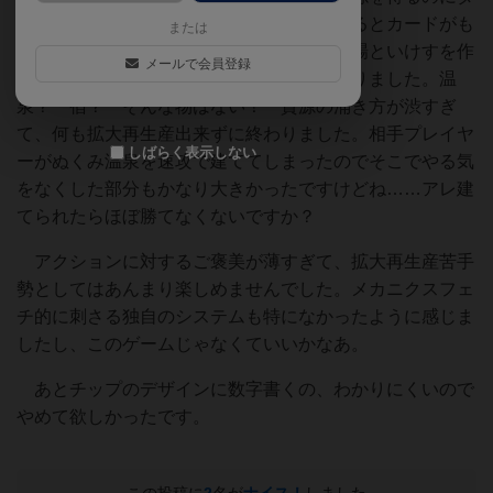
イスを振るのはちょっとなぁ……。しくじるとカードがも
または
らえるだけで、結局カードでひたすら遊技場といけすを作
メールで会員登録
り続けるというギャグみたいなプレイになりました。温
泉？ 宿？ そんな物はない！ 資源の涌き方が渋すぎ
て、何も拡大再生産出来ずに終わりました。相手プレイヤ
しばらく表示しない
ーがぬくみ温泉を速攻で建ててしまったのでそこでやる気
をなくした部分もかなり大きかったですけどね……アレ建
てられたらほぼ勝てなくないですか？
アクションに対するご褒美が薄すぎて、拡大再生産苦手
勢としてはあんまり楽しめませんでした。メカニクスフェ
チ的に刺さる独自のシステムも特になかったように感じま
したし、このゲームじゃなくていいかなあ。
あとチップのデザインに数字書くの、わかりにくいので
やめて欲しかったです。