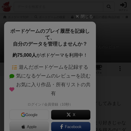
ログイン
閉じる
ボドゲーマTOP
ボードゲームの検索
ぬくみ温泉繁盛記の通販/商品詳細
ボードゲームのプレイ履歴を記録し
て、
ぬくみ温泉繁盛記
自分のデータを管理しませんか？
有我悟（あるがさとる）＠GM2026春Mazy Machineさんのレビュー
約75,000人
がボドゲーマを利用中！
遊んだボードゲームを記録する
16
1
14
31
トップ
画像
動画
レビュー
カフェ
気になるゲームのレビューを読む
お気に入り作品・所有リストの共
1263名
2名
0
2年弱前
有
レーティングが非公開に設定されたユーザー
絶賛されているワカプレと言う事でプレイしてみまし
ログイン / 会員登録（10秒）
た。
Google
X
個人的には（ワカプレも拡大再生産もあまり好きじゃな
Apple
Facebook
いので）どうかなあと思ってましたが、資源を得るのにダ