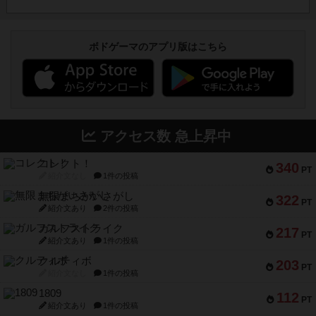
ボドゲーマのアプリ版はこちら
アクセス数 急上昇中
コレクト！
340
PT
紹介文なし
1件の投稿
無限まちがいさがし
322
PT
紹介文あり
2件の投稿
ガルフストライク
217
PT
紹介文あり
1件の投稿
クルティボ
203
PT
紹介文なし
1件の投稿
1809
112
PT
紹介文あり
1件の投稿