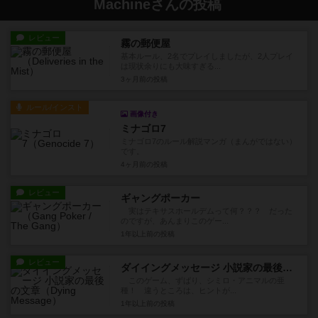
Machineさんの投稿
レビュー
霧の郵便屋
基本ルール、2名でプレイしましたが、2人プレイ
は現状余りにも大味すぎる...
3ヶ月前
の投稿
ルール/インスト
画像付き
ミナゴロ7
ミナゴロ7のルール解説マンガ（まんがではない）
です。
4ヶ月前
の投稿
レビュー
ギャングポーカー
実はテキサスホールデムって何？？？ だった
のですが、あんまりこのゲー...
1年以上前
の投稿
レビュー
ダイイングメッセージ 小説家の最後の文章
このゲーム、ずばり、シミロ・アニマルの亜
種！ 違うところは、ヒントが...
1年以上前
の投稿