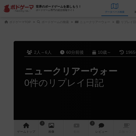
世界のボードゲームを楽しもう！
ボードゲーム専門の総合情報サイト
データベース
検
ボドゲーマTOP
ボードゲームの検索
ニュークリアーウォー
リプレイ日
2人～6人
60分前後
10歳～
196
ニュークリアーウォー
0件のリプレイ日記
2
2
ゲーム
トップ
画像
動画
レビュー
店舗/
カフェ