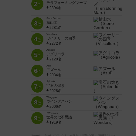
2
テラフォーミングマーズ
位
2394名
Stone Garden
3
枯山水
位
2281名
Viticulture
4
ワイナリーの四季
位
2272名
Agricola
5
アグリコラ
位
2120名
Azul
6
アズール
位
2034名
Splendor
7
宝石の煌き
位
2028名
Wingspan
8
ウイングスパン
位
2006名
7 Wonders
9
世界の七不思議
位
1919名
※Apple、Apple のロゴ は、米国および他の国々で登録された