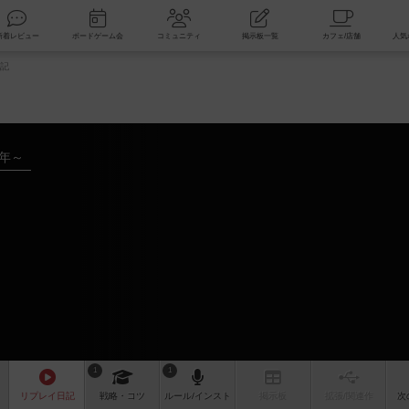
索
新着レビュー
ボードゲーム会
コミュニティ
掲示板一覧
記
5年～
1
1
リプレイ
日記
戦略
・コツ
ルール
/インスト
掲示板
拡張/関連
作
次