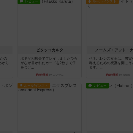
レビュー
ルール/インスト
ピタッコカルタ
ノームズ・アット・
とかの
ボドゲ相席会でプレイしましたひら
ベネボレンス女王は、忠実
わから
がなが書かれたカードを2枚まで手
称えるための祝宴を開こう
をつけ...
ます。...
約7時間前
by みいやん
約8時間前
by jurong
ルール/インスト
レビュー