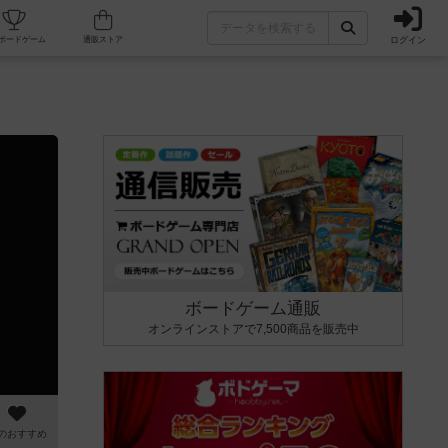
ログイン
カフェ/店舗
人気ボードゲーム
通販ストア
ボードゲーム通販
オンラインストアで7,500商品を販売中
のおすすめ