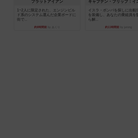
フラットアイアン
1~2人に限定された、エンジンビル
イスラ・ボンバを探しに出航!
ド系のシステム選んだ企業ボードに
を装備し、あなたの乗組員を
街で...
ら解...
約8時間前
by あくり
約11時間前
by jurong