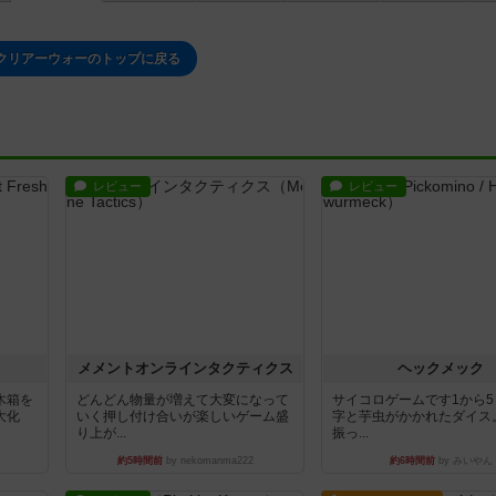
クリアーウォーのトップに戻る
レビュー
レビュー
ュ
メメントオンラインタクティクス
ヘックメック
木箱を
どんどん物量が増えて大変になって
サイコロゲームです1から
大化
いく押し付け合いが楽しいゲーム盛
字と芋虫がかかれたダイス
り上が...
振っ...
約5時間前
by nekomanma222
約6時間前
by みいやん