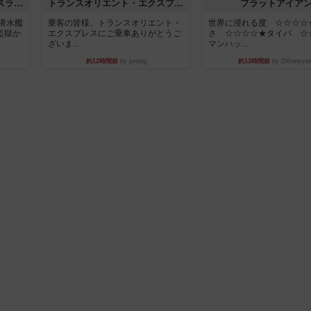
キャプテン・フリップ：イスラ・ボンバ
トランスオリエント・エクスプレス
フラットアイア
潜水艦
乗客の皆様、トランスオリエント・
世界に浸れる度 ☆☆☆☆
監獄か
エクスプレスにご乗車ありがとうご
さ ☆☆☆☆★タイパ ☆
ざいま...
マンハッ...
約12時間前
by jurong
約13時間前
by DKnewyor