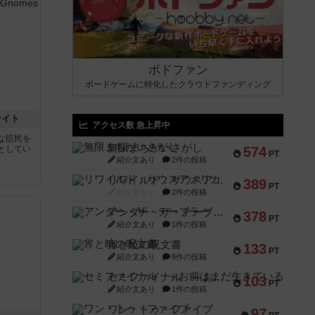
ボドファン
ボードゲームに特化したクラウドファンディング
ナイト
アクセス数 急上昇中
な臣民を
無限まちがいさがし
としてい
574
PT
紹介文あり
2件の投稿
リワイルド：サウスアメリカ
389
PT
紹介文なし
2件の投稿
アンダー・ザ・テーブラー
378
PT
紹介文あり
1件の投稿
宵と暁の呪文書
133
PT
紹介文あり
8件の投稿
セミファイナル ～お前はまだ生きている～
103
PT
紹介文あり
1件の投稿
ワン・トゥ・ファイブ
97