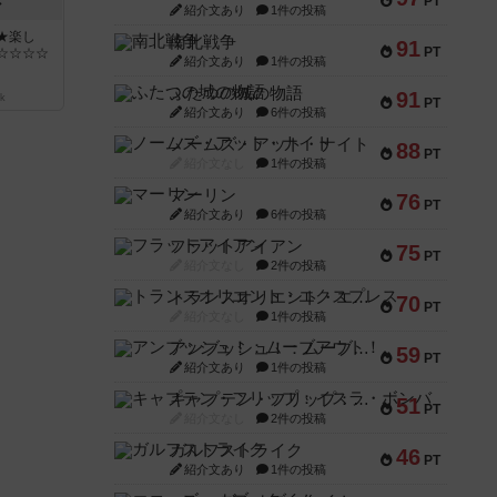
PT
ン
紹介文あり
1件の投稿
★楽し
南北戦争
91
PT
☆☆☆☆
紹介文あり
1件の投稿
ふたつの城の物語
91
k
PT
紹介文あり
6件の投稿
ノームズ・アット・ナイト
88
PT
紹介文なし
1件の投稿
マーリン
76
PT
紹介文あり
6件の投稿
フラットアイアン
75
PT
紹介文なし
2件の投稿
トランスオリエント・エクスプレス
70
PT
紹介文なし
1件の投稿
アンブッシュ！：ムーブアウト！
59
PT
紹介文あり
1件の投稿
キャプテン・フリップ：イスラ・ボンバ
51
PT
紹介文なし
2件の投稿
ガルフストライク
46
PT
紹介文あり
1件の投稿