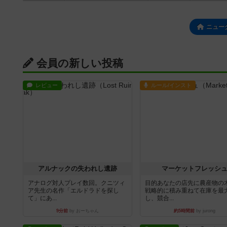
ニュー
会員の新しい投稿
レビュー
ルール/インスト
アルナックの失われし遺跡
マーケットフレッシ
アナログ対人プレイ数回。クニツィ
目的あなたの店先に農産物の
ア先生の名作「エルドラドを探し
戦略的に積み重ねて在庫を最
て」にあ...
し、競合...
9分前
by おーちゃん
約5時間前
by jurong