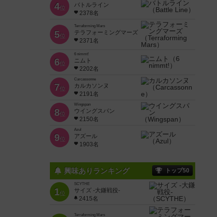
4
バトルライン
位
2378名
Terraforming Mars
5
テラフォーミングマーズ
位
2371名
6 nimmt!
6
ニムト
位
2202名
Carcassonne
7
カルカソンヌ
位
2191名
Wingspan
8
ウイングスパン
位
2150名
Azul
9
アズール
位
1903名
興味ありランキング
トップ50
SCYTHE
1
サイズ -大鎌戦役-
位
2415名
Terraforming Mars