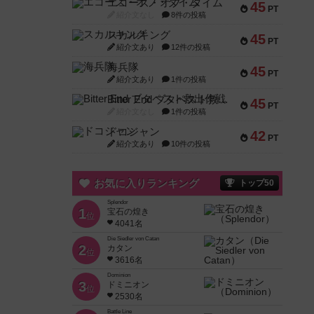
エコーズ・オブ・タイム
45
PT
紹介文なし
8件の投稿
スカルキング
45
PT
紹介文あり
12件の投稿
海兵隊
45
PT
紹介文あり
1件の投稿
Bitter End ブタペスト救出作戦
45
PT
紹介文なし
1件の投稿
ドコジャン
42
PT
紹介文あり
10件の投稿
お気に入りランキング
トップ50
Splendor
1
宝石の煌き
位
4041名
Die Siedler von Catan
2
カタン
位
3616名
Dominion
3
ドミニオン
位
2530名
Battle Line