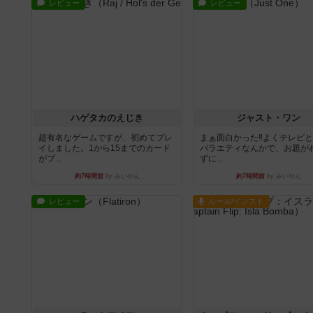
レビュー
レビュー
ハゲタカのえじき
ジャスト・ワン
超有名なゲームですが、初めてプレ
まぁ面白かった‼️よくテレビ
イしました。1から15までのカード
バラエティなんかで、お題が
がプ...
ずに...
約7時間前
by みいやん
約7時間前
by みいやん
レビュー
ルール/インスト