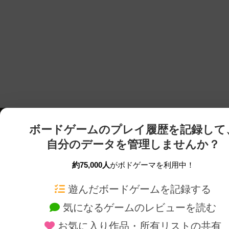
ボードゲームのプレイ履歴を記録して
自分のデータを管理しませんか？
約75,000人
がボドゲーマを利用中！
ボドゲーマTOP
ボードゲーム通販
遊んだボードゲームを記録する
気になるゲームのレビューを読む
ボードゲームを検索する
新作・再入荷情報
お気に入り作品・所有リストの共有
ボードゲームの新着レビュー
定番ボードゲームの通販