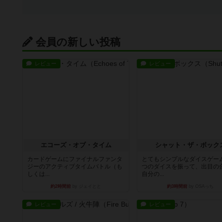
会員の新しい投稿
レビュー
レビュー
エコーズ・オブ・タイム
シャット・ザ・ボック
カードゲームにファイナルファンタ
とてもシンプルなダイスゲー
ジーのアクティブタイムバトル（も
つのダイスを振って、出目の
しくは...
自分の...
約2時間前
by ジェイとと
約3時間前
by OSAっち
レビュー
レビュー