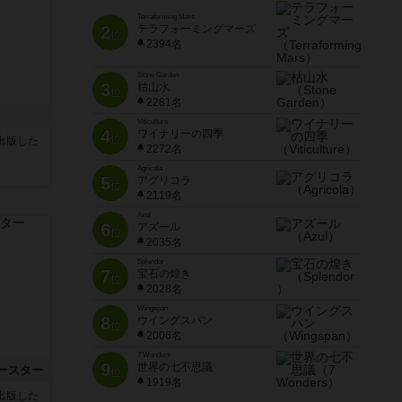
Terraforming Mars
2
テラフォーミングマーズ
位
2394名
Stone Garden
3
枯山水
位
2281名
Viticulture
4
ワイナリーの四季
位
sが出版した
2272名
Agricola
5
アグリコラ
位
2119名
Azul
6
アズール
位
2035名
Splendor
7
宝石の煌き
位
2028名
Wingspan
8
ウイングスパン
位
2006名
7 Wonders
9
世界の七不思議
ースター
位
1919名
sが出版した