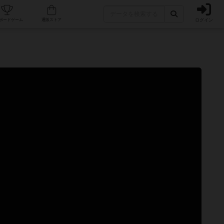
ログイン
カフェ/店舗
人気ボードゲーム
通販ストア