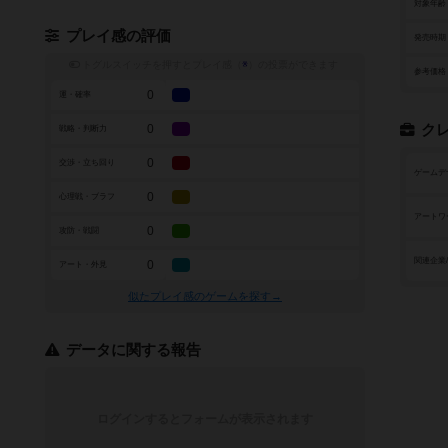
対象年齢
プレイ感の評価
発売時期
トグルスイッチを押すとプレイ感（
※
）の投票ができます
参考価格
0
運・確率
0
ク
戦略・判断力
0
交渉・立ち回り
ゲームデ
0
心理戦・ブラフ
アートワ
0
攻防・戦闘
関連企業
0
アート・外見
似たプレイ感のゲームを探す→
データに関する報告
ログインするとフォームが表示されます