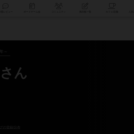
索
新着レビュー
ボードゲーム会
コミュニティ
掲示板一覧
6年～
さん
グの登録/分布