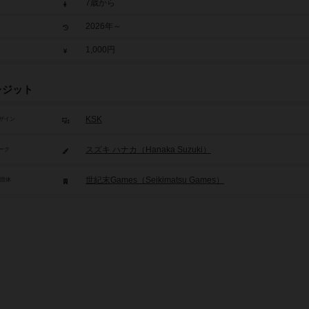
7歳から
2026年～
1,000円
レジット
KSK
ザイン
スズキ ハナカ（Hanaka Suzuki）
ーク
世紀末Games（Seikimatsu Games）
/団体