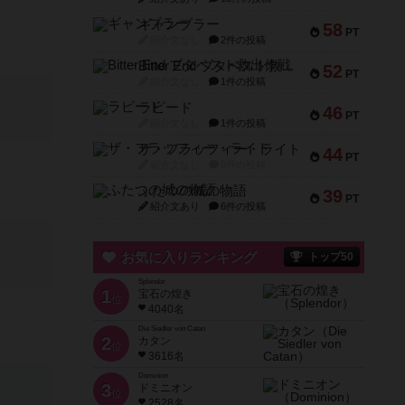
ギャンブラー
58
PT
紹介文なし
2件の投稿
Bitter End ブタペスト救出作戦
52
PT
紹介文なし
1件の投稿
ラピード
46
PT
紹介文なし
1件の投稿
ザ・フラッフィー・ライト
44
PT
紹介文なし
0件の投稿
ふたつの城の物語
39
PT
紹介文あり
6件の投稿
お気に入りランキング
トップ50
Splendor
1
宝石の煌き
位
4040名
Die Siedler von Catan
2
カタン
位
3616名
Dominion
3
ドミニオン
位
2528名