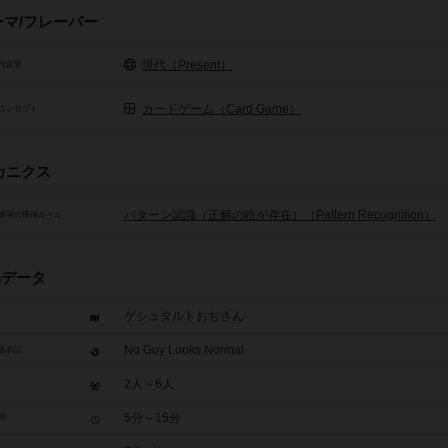
ーマ/フレーバー
現代（Present）
代背景
カードゲーム（Card Game）
コンセプト
カニクス
パターン認識（正解の絵が存在）（Pattern Recognition）
源等の獲得ルール
品データ
ゲシュタルトおぢさん
No Guy Looks Normal
題表記
2人～6人
5分～15分
間