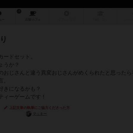
4
ュー
店舗/
カフェ
リプレイ
日記
戦略
・コツ
ルール
り
カードセット。
ょうか？
のおじさんと違う異変おじさんがめくられたと思ったら
言。
好きになるかも？
ティーゲームです！
上記文章の執筆にご協力くださった方
マッキー