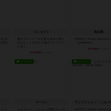
コンセプト
海兵隊
かを決
親のプレイヤーがお題を決めて限ら
1988年にVictory Game
が得点
れたヒントの中から他のプレイヤー
『Leathernec...
に当て...
約10時間前
by Chaco
約10時間前
by mob567
レビュー
レビュー
マーリン
アンブッシュ！：シルバ
オラパ
４人プレイ。インスト1時間プレイ2
1987年にVictory Game