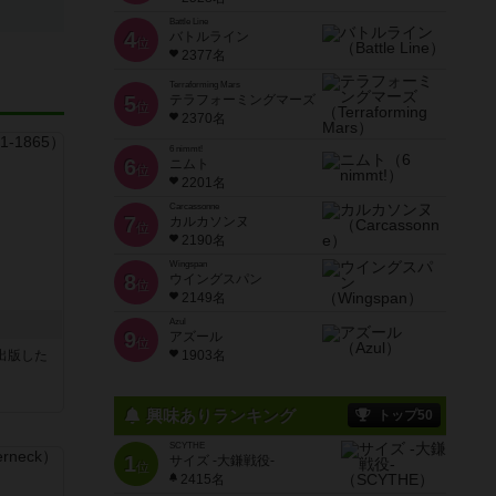
Battle Line
4
バトルライン
位
2377名
Terraforming Mars
5
テラフォーミングマーズ
位
2370名
6 nimmt!
6
ニムト
位
2201名
Carcassonne
7
カルカソンヌ
位
2190名
Wingspan
8
ウイングスパン
位
2149名
Azul
9
アズール
位
sが出版した
1903名
興味ありランキング
トップ50
SCYTHE
1
サイズ -大鎌戦役-
位
2415名