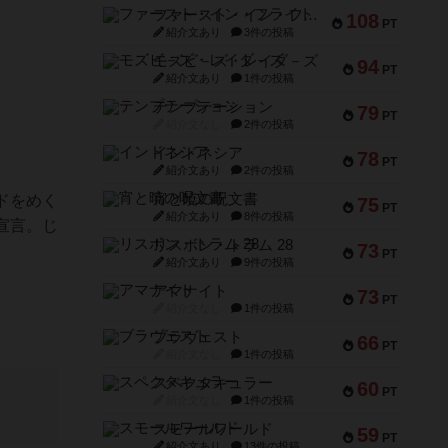
ファースト・イン・フライト
108
PT
紹介文あり
3件の投稿
モズビ－ズ・レイダ－ズ
94
PT
紹介文あり
1件の投稿
テンプテーション
79
PT
紹介文なし
2件の投稿
インドネシア
78
PT
紹介文あり
2件の投稿
宵と暁の呪文書
ドをめく
75
PT
紹介文あり
8件の投稿
宣言。じ
リスボン・トラム 28
73
PT
紹介文あり
9件の投稿
アマナイト
73
PT
紹介文なし
1件の投稿
ブラヴェスト
66
PT
紹介文なし
1件の投稿
スペクタキュラー
60
PT
紹介文なし
1件の投稿
スモールワールド
59
PT
紹介文あり
13件の投稿