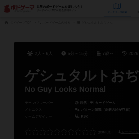
世界のボードゲームを楽しもう！
ボードゲーム専門の総合情報サイト
データベース
検
ボドゲーマTOP
ボードゲームの検索
ゲシュタルトおぢさん
2人～6人
5分～15分
7歳～
202
ゲシュタルトおぢ
No Guy Looks Normal
テーマ/フレーバー
：
現代
カードゲーム
メカニクス
：
パターン認識（正解の絵が存在）
ゲームデザイナー
：
KSK
レーティン