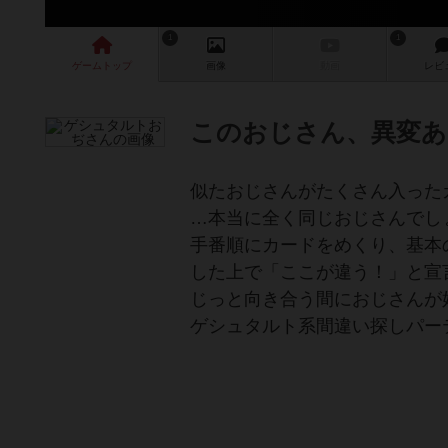
1
1
ゲーム
トップ
画像
動画
レビ
このおじさん、異変あ
似たおじさんがたくさん入った
…本当に全く同じおじさんでし
手番順にカードをめくり、基本
した上で「ここが違う！」と宣
じっと向き合う間におじさんが
ゲシュタルト系間違い探しパー