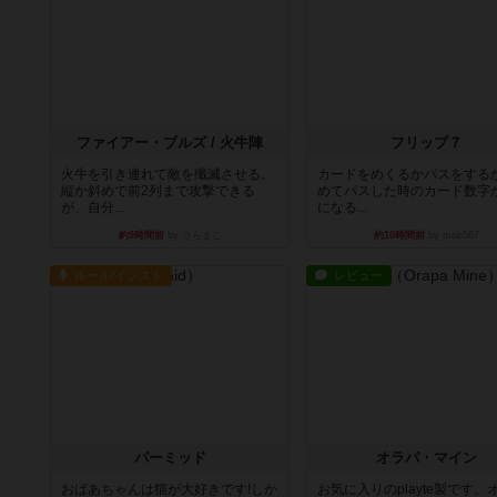
ファイアー・ブルズ / 火牛陣
フリップ７
火牛を引き連れて敵を殲滅させる。
カードをめくるかパスをする
縦か斜めで前2列まで攻撃できる
めてパスした時のカード数字
が、自分...
になる...
約9時間前
by うらまこ
約10時間前
by mob567
ルール/インスト
レビュー
パーミッド
オラパ・マイン
おばあちゃんは猫が大好きです!しか
お気に入りのplayte製です。