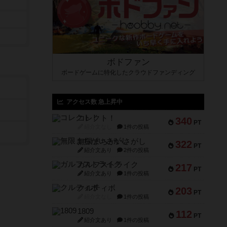
ボドファン
ボードゲームに特化したクラウドファンディング
アクセス数 急上昇中
コレクト！
340
PT
紹介文なし
1件の投稿
無限まちがいさがし
322
PT
紹介文あり
2件の投稿
ガルフストライク
217
PT
紹介文あり
1件の投稿
クルティボ
203
PT
紹介文なし
1件の投稿
1809
112
PT
紹介文あり
1件の投稿