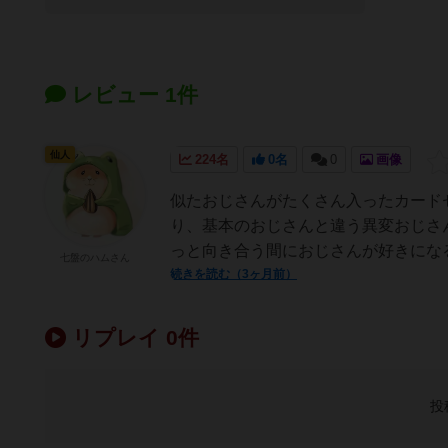
レビュー 1件
仙人
224名
0名
0
画像
似たおじさんがたくさん入ったカード
り、基本のおじさんと違う異変おじさ
っと向き合う間におじさんが好きにな
七盤のハムさん
続きを読む（3ヶ月前）
リプレイ 0件
投