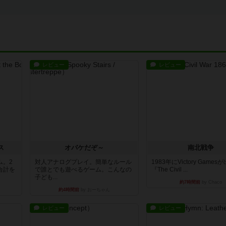
レビュー
レビュー
ス
オバケだぞ～
南北戦争
ム。2
対人アナログプレイ。簡単なルール
1983年にVictory Game
合計を
で誰とでも遊べるゲーム。こんなの
『The Civil ...
子ども...
約7時間前
by Chaco
約4時間前
by おーちゃん
レビュー
レビュー