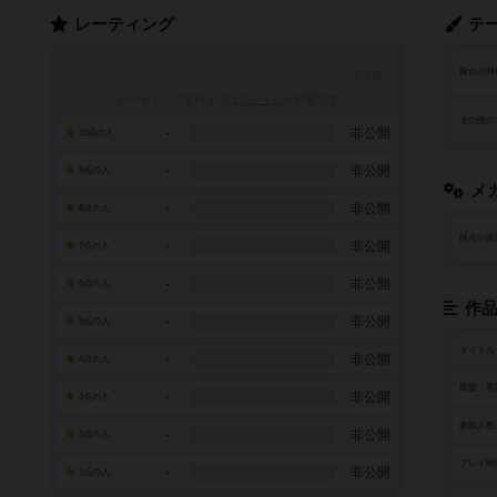
レーティング
テ
舞台の時
レーティングを行うには
ログイン
が必要です
その他の
-
非公開
10点の人
-
非公開
9点の人
メ
-
非公開
8点の人
得点や資
-
非公開
7点の人
-
非公開
6点の人
作
-
非公開
5点の人
タイトル
-
非公開
4点の人
原題・英
-
非公開
3点の人
参加人数
-
非公開
2点の人
プレイ時
-
非公開
1点の人