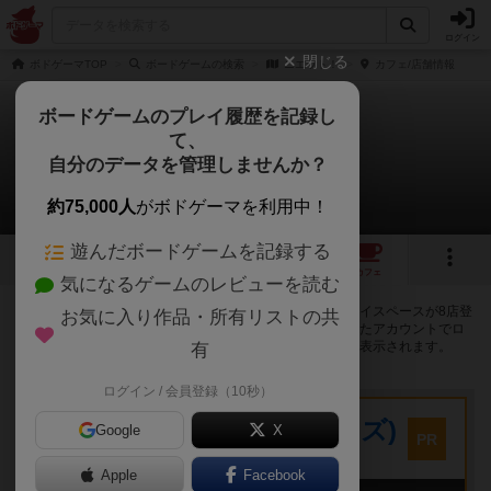
ログイン
閉じる
ボドゲーマTOP
ボードゲームの検索
ニエット！
カフェ/店舗情報
ボードゲームのプレイ履歴を記録し
て、
ニエット！
自分のデータを管理しませんか？
8店のカフェ/スペースが提供中
約75,000人
がボドゲーマを利用中！
遊んだボードゲームを記録する
6
6
9
トップ
画像
動画
レビュー
カフェ
気になるゲームのレビューを読む
ニエット！で遊ぶことができるボードゲームカフェ・プレイスペースが8店登
お気に入り作品・所有リストの共
録されています。公開プロフィールの都道府県が設定されたアカウントでロ
グインすると、同じ都道府県内の店舗に絞り込むボタンが表示されます。
有
ログイン / 会員登録（10秒）
プレイスペース
キウイ！(旧:キウイゲームズ)
Google
X
PR
大阪府大阪市中央区森ノ宮中央2-8-2 永田中央ビル2階
Apple
Facebook