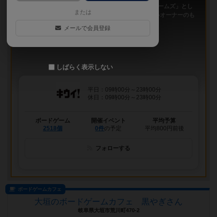
「キウイ！」は、2011年9月大阪日本橋で「キウイゲームズ」とし
または
てスタートしたボードゲームカフェです。 今は新しいオーナーのも
と、無...
メールで会員登録
しばらく表示しない
平日：09時00分～23時00分
休日：09時00分～23時00分
ボードゲーム
開催イベント
平均予算
2518個
0件
の予定
平均800円前後
フォローする
ボードゲームカフェ
大垣のボードゲームカフェ 黒やぎさん
岐阜県大垣市荒川町470-2