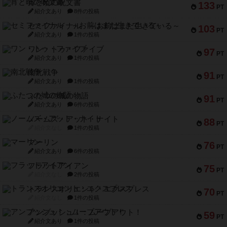
宵と暁の呪文書
133
PT
紹介文あり
8件の投稿
セミファイナル ～お前はまだ生きている～
103
PT
紹介文あり
1件の投稿
ワン・トゥ・ファイブ
97
PT
紹介文あり
1件の投稿
南北戦争
91
PT
紹介文あり
1件の投稿
ふたつの城の物語
91
PT
紹介文あり
6件の投稿
ノームズ・アット・ナイト
88
PT
紹介文なし
1件の投稿
マーリン
76
PT
紹介文あり
6件の投稿
フラットアイアン
75
PT
紹介文なし
2件の投稿
トランスオリエント・エクスプレス
70
PT
紹介文なし
1件の投稿
アンブッシュ！：ムーブアウト！
59
PT
紹介文あり
1件の投稿