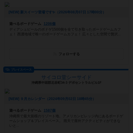
[NEW] 新スイーツ登場です✨️（2026年08月07日 17時00分）
遊べるボードゲーム
1206個
ディアシュピールのボドゲ1500個を全て引き取ったボードゲームカフ
ェ！ 西濃地域で唯一のボードゲームカフェ！ 広々とした空間で贅沢...
フォローする
プレイスペース
サイコロ堂シーサイド
沖縄県中頭郡北谷町34-3 デポセントラルビル1F
[NEW] ９月カレンダー（2024年09月02日 18時45分）
遊べるボードゲーム
1587個
沖縄県で最大規模のリゾート地、アメリカンビレッジ内にあるボードゲ
ームショップ＆プレイスペース。 雨天で屋外アクティビティができな
いと...