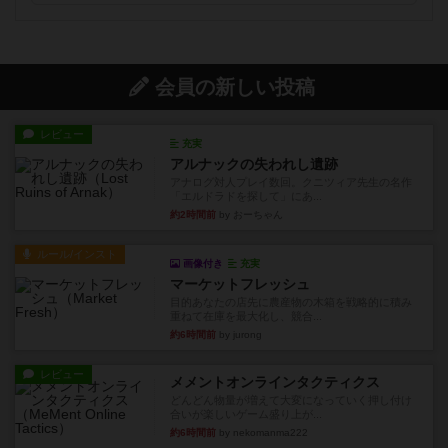
会員の新しい投稿
レビュー
充実
アルナックの失われし遺跡
アナログ対人プレイ数回。クニツィア先生の名作
「エルドラドを探して」にあ...
約2時間前
by おーちゃん
ルール/インスト
画像付き
充実
マーケットフレッシュ
目的あなたの店先に農産物の木箱を戦略的に積み
重ねて在庫を最大化し、競合...
約6時間前
by jurong
レビュー
メメントオンラインタクティクス
どんどん物量が増えて大変になっていく押し付け
合いが楽しいゲーム盛り上が...
約6時間前
by nekomanma222