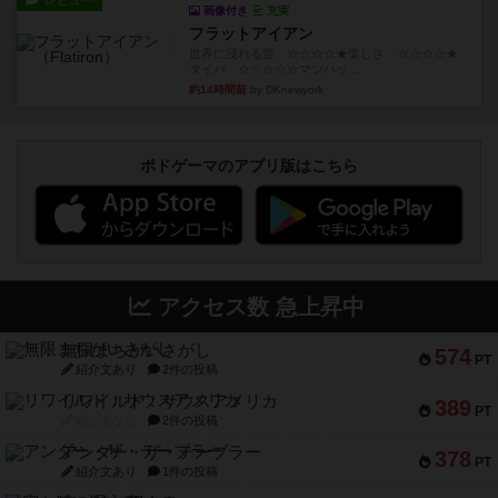
レビュー
画像付き
充実
フラットアイアン
世界に浸れる度 ☆☆☆☆★楽しさ ☆☆☆☆★
タイパ ☆☆☆☆☆マンハッ...
約14時間前
by DKnewyork
ボドゲーマのアプリ版はこちら
アクセス数 急上昇中
無限まちがいさがし
574
PT
紹介文あり
2件の投稿
リワイルド：サウスアメリカ
389
PT
紹介文なし
2件の投稿
アンダー・ザ・テーブラー
378
PT
紹介文あり
1件の投稿