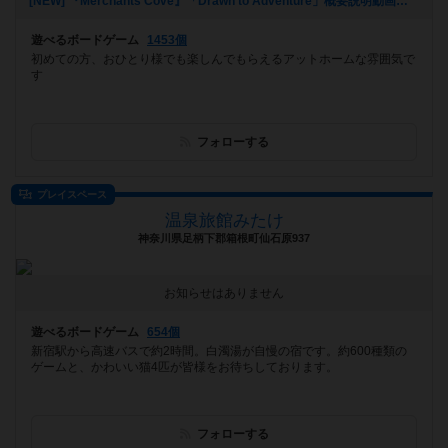
[NEW] 『Merchants Cove』「Drawn to Adventure」概要説明動画アップしました。（2021年06月09日 16時06分）
遊べるボードゲーム
1453個
初めての方、おひとり様でも楽しんでもらえるアットホームな雰囲気で
す
フォローする
プレイスペース
温泉旅館みたけ
神奈川県足柄下郡箱根町仙石原937
お知らせはありません
遊べるボードゲーム
654個
新宿駅から高速バスで約2時間。白濁湯が自慢の宿です。約600種類の
ゲームと、かわいい猫4匹が皆様をお待ちしております。
フォローする