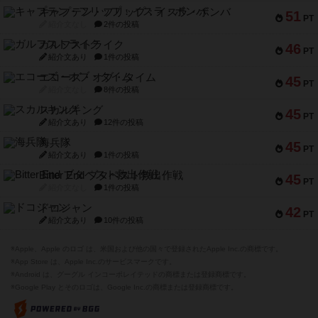
キャプテン・フリップ：イスラ・ボンバ
51
PT
紹介文なし
2件の投稿
ガルフストライク
46
PT
紹介文あり
1件の投稿
エコーズ・オブ・タイム
45
PT
紹介文なし
8件の投稿
スカルキング
45
PT
紹介文あり
12件の投稿
海兵隊
45
PT
紹介文あり
1件の投稿
Bitter End ブタペスト救出作戦
45
PT
紹介文なし
1件の投稿
ドコジャン
42
PT
紹介文あり
10件の投稿
※Apple、Apple のロゴ は、米国および他の国々で登録されたApple Inc.の商標です。
※App Store は、Apple Inc.のサービスマークです。
※Android は、グーグル インコーポレイテッドの商標または登録商標です。
※Google Play とそのロゴは、Google Inc.の商標または登録商標です。