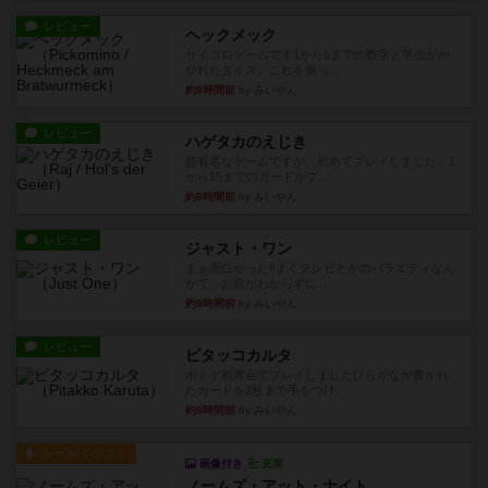
レビュー
ヘックメック
サイコロゲームです1から5までの数字と芋虫がか
かれたダイス。これを振っ...
約8時間前
by みいやん
レビュー
ハゲタカのえじき
超有名なゲームですが、初めてプレイしました。1
から15までのカードがプ...
約8時間前
by みいやん
レビュー
ジャスト・ワン
まぁ面白かった‼️よくテレビとかのバラエティなん
かで、お題がわからずに...
約8時間前
by みいやん
レビュー
ピタッコカルタ
ボドゲ相席会でプレイしましたひらがなが書かれ
たカードを2枚まで手をつけ...
約8時間前
by みいやん
ルール/インスト
画像付き
充実
ノームズ・アット・ナイト