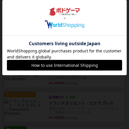
ベネボレンス女王は、忠実な臣民を称えるための
祝宴を開こうとしています。...
約9時間前
by jurong
レビュー
画像付き
充実
フラットアイアン
1~2人に限定された、エンジンビルド系のシステ
ム選んだ企業ボードに街で...
約10時間前
by あくり
ルール/インスト
画像付き
充実
キャプテン・フリップ：イスラ・ボンバ
イスラ・ボンバを探しに出航!潜水艦を装備し、あ
なたの乗組員を監獄から解...
約13時間前
by jurong
ルール/インスト
画像付き
充実
トランスオリエント・エクスプレス
乗客の皆様、トランスオリエント・エクスプレス
にご乗車ありがとうございま...
約13時間前
by jurong