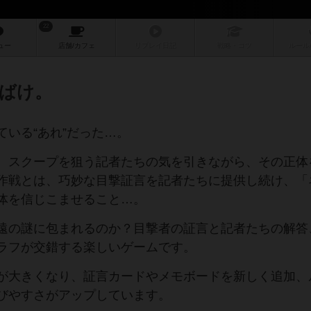
22
ュー
店舗/
カフェ
リプレイ
日記
戦略
・コツ
ルール
ばけ。
いる“あれ”だった…。
。スクープを狙う記者たちの気を引きながら、その正体
作戦とは、巧妙な目撃証言を記者たちに提供し続け、「
体を信じこませること…。
遠の謎に包まれるのか？目撃者の証言と記者たちの解答
ラフが交錯する楽しいゲームです。
のサイズが大きくなり、証言カードやメモボードを新しく追加
びやすさがアップしています。