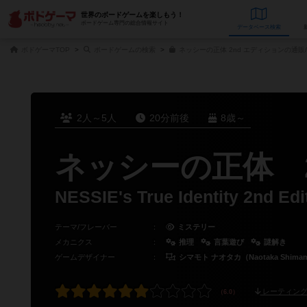
世界のボードゲームを楽しもう！
ボードゲーム専門の総合情報サイト
データベース
検
ボドゲーマTOP
ボードゲームの検索
ネッシーの正体 2nd エディションの通販
2人～5人
20分前後
8歳～
ネッシーの正体 2nd
NESSIE's True Identity 2nd Edi
テーマ/フレーバー
：
ミステリー
メカニクス
：
推理
言葉遊び
謎解き
ゲームデザイナー
：
シマモト ナオタカ（Naotaka Shima
レーティング