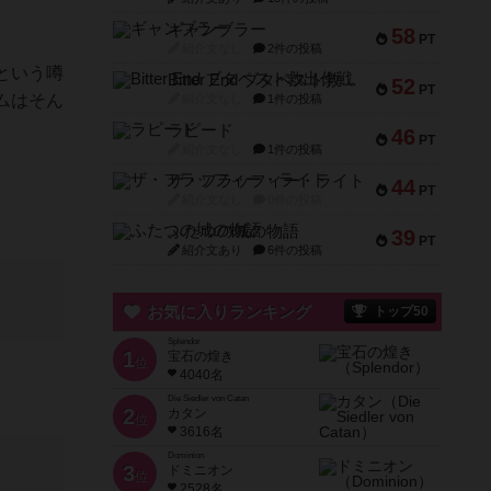
ギャンブラー
58
PT
紹介文なし
2件の投稿
という噂
Bitter End ブタペスト救出作戦
52
PT
ムはそん
紹介文なし
1件の投稿
ラピード
46
PT
紹介文なし
1件の投稿
ザ・フラッフィー・ライト
44
PT
紹介文なし
0件の投稿
ふたつの城の物語
39
PT
紹介文あり
6件の投稿
お気に入りランキング
トップ50
Splendor
1
宝石の煌き
位
4040名
Die Siedler von Catan
2
カタン
位
3616名
Dominion
3
ドミニオン
位
2528名