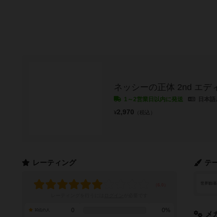
ネッシーの正体 2nd エ
1～2営業日以内に発送
日本語
2,970
¥
（税込）
レーティング
テ
世界観/
レーティングを行うには
ログイン
が必要です
0
0%
10点の人
メ