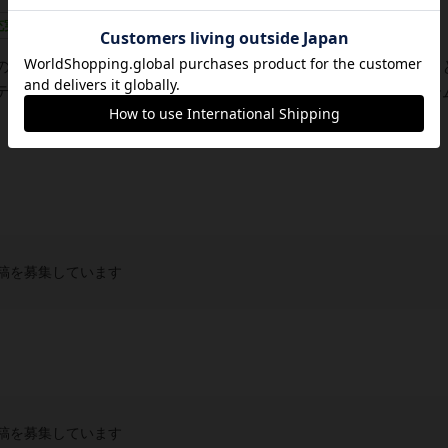
充実
のスコットランドにあるネス湖。この地に巨大生物が棲息する
テレビクルーなどがこぞってその真相究明に勤めた。このゲー
言葉遊び＋なぞなぞのようなゲームです。ボー...
稿を募集しています
稿を募集しています