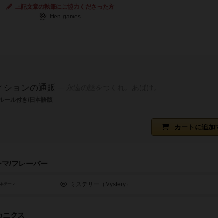
上記文章の執筆にご協力くださった方
itten-games
ディションの通販
永遠の謎をつくれ。あばけ。
ルール付き/日本語版
カートに追加
ーマ/フレーバー
ミステリー（Mystery）
基本テーマ
カニクス