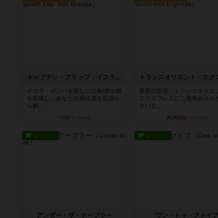
キャプテン・フリップ：イスラ・ボンバ
イスラ・ボンバを探しに出航!潜水艦
乗客の皆様、トランスオリエ
を装備し、あなたの乗組員を監獄か
エクスプレスにご乗車ありが
ら解...
ざいま...
7分前
by jurong
約1時間前
by jurong
レビュー
レビュー
アンダー・ザ・テーブラー
ワン・トゥ・ファイ