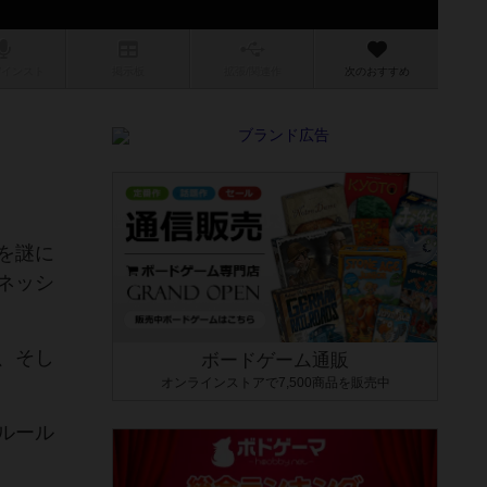
/インスト
掲示板
拡張/関連
作
次のおすすめ
を謎に
ネッシ
、そし
ボードゲーム通販
オンラインストアで7,500商品を販売中
、ルール