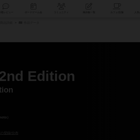
索
新着レビュー
ボードゲーム会
コミュニティ
掲示板一覧
/商品詳細
作品データ
 Edition
tion
moto）
の登録/分布