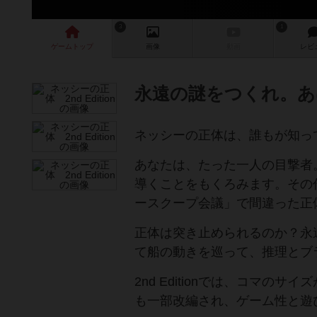
3
1
ゲーム
トップ
画像
動画
レビ
永遠の謎をつくれ。あ
ネッシーの正体は、誰もが知って
あなたは、たった一人の目撃者
導くことをもくろみます。その
ースクープ会議」で間違った正
正体は突き止められるのか？永
て船の動きを巡って、推理とブ
2nd Editionでは、コマ
も一部改編され、ゲーム性と遊