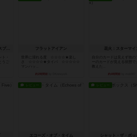
トランスオリエント・エクスプレス
フラットアイアン
花火：スターマイ
ント・
世界に浸れる度 ☆☆☆☆★楽し
自分のカードは見えず他の
とうご
さ ☆☆☆☆★タイパ ☆☆☆☆☆
ーのカードが見える状態で
マンハッ...
教えた...
約2時間前
by DKnewyork
約4時間前
by mob567
レビュー
レビュー
ブ
エコーズ・オブ・タイム
シャット・ザ・ボッ