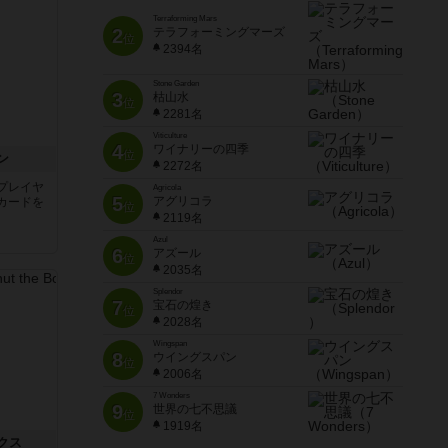
Terraforming Mars
2
テラフォーミングマーズ
位
2394名
Stone Garden
3
枯山水
位
2281名
Viticulture
4
ワイナリーの四季
位
ン
2272名
プレイヤ
Agricola
5
アグリコラ
カードを
位
2119名
Azul
6
アズール
位
2035名
Splendor
7
宝石の煌き
位
2028名
Wingspan
8
ウイングスパン
位
2006名
7 Wonders
9
世界の七不思議
位
1919名
クス