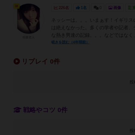
神
226名
1名
0
画像
ネッシーは。。。いまぁす！イギリス
は絶えなかった。多くの学者や記者、
な熱き男達の記録。。。などではなく、
稲妻老人
続きを読む（4年弱前）
リプレイ 0件
投
戦略やコツ 0件
投