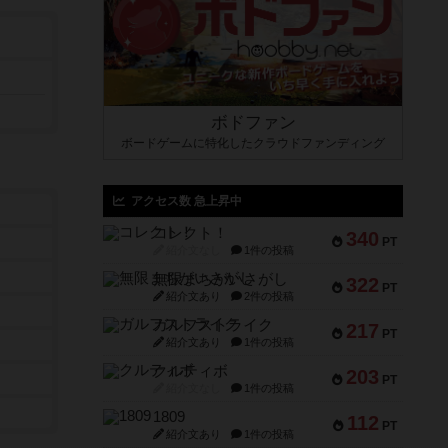
ボドファン
ボードゲームに特化したクラウドファンディング
アクセス数 急上昇中
コレクト！
340
PT
紹介文なし
1件の投稿
無限まちがいさがし
322
PT
紹介文あり
2件の投稿
ガルフストライク
217
PT
紹介文あり
1件の投稿
クルティボ
203
PT
紹介文なし
1件の投稿
1809
112
PT
紹介文あり
1件の投稿