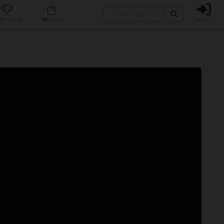
ログイン
カフェ/店舗
人気ボードゲーム
通販ストア