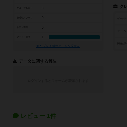
ク
0
交渉・立ち回り
0
心理戦・ブラフ
ゲームデ
0
攻防・戦闘
アートワ
1
アート・外見
関連企業
似たプレイ感のゲームを探す→
データに関する報告
ログインするとフォームが表示されます
レビュー 1件