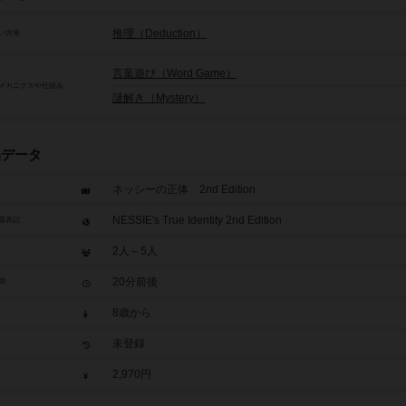
推理（Deduction）
い方等
言葉遊び（Word Game）
メカニクスや仕組み
謎解き（Mystery）
品データ
ネッシーの正体 2nd Edition
NESSIE's True Identity 2nd Edition
題表記
2人～5人
20分前後
間
8歳から
未登録
2,970円