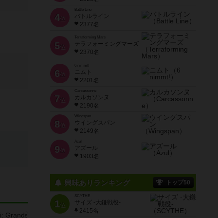
Battle Line
4
バトルライン
位
2377名
Terraforming Mars
5
テラフォーミングマーズ
位
2370名
6 nimmt!
6
ニムト
位
2201名
Carcassonne
7
カルカソンヌ
位
2190名
Wingspan
8
ウイングスパン
位
2149名
Azul
9
アズール
位
1903名
興味ありランキング
トップ50
SCYTHE
1
サイズ -大鎌戦役-
位
2415名