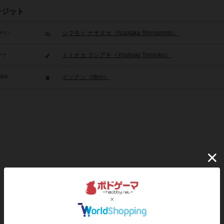
レジット
シマモト ナオタカ（Naotaka Shimamoto）
ザイン
トミオカ ヨシアキ（Yoshiaki Tomioka）
ーク
イッテン（itten）
/団体