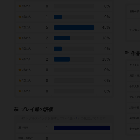
0
0%
9点の人
情報の扱
1
9%
8点の人
5
45%
7点の人
その他の
2
18%
6点の人
1
9%
5点の人
作
2
18%
4点の人
タイトル
0
0%
3点の人
原題・英
0
0%
2点の人
参加人数
0
0%
1点の人
プレイ時
対象年齢
プレイ感の評価
トグルスイッチを押すとプレイ感（
※
）の投票ができます
発売時期
1
運・確率
参考価格
0
戦略・判断力