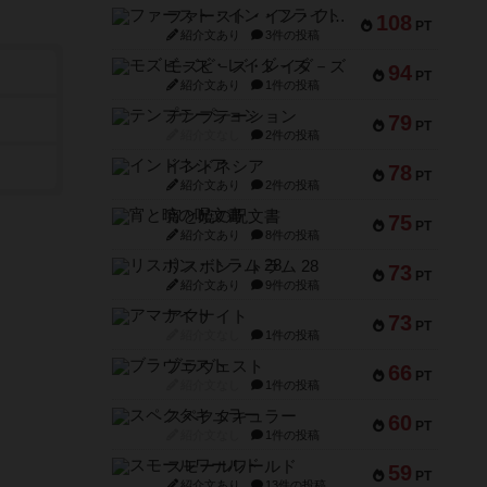
ファースト・イン・フライト
108
PT
紹介文あり
3件の投稿
モズビ－ズ・レイダ－ズ
94
PT
紹介文あり
1件の投稿
テンプテーション
79
PT
紹介文なし
2件の投稿
インドネシア
78
PT
紹介文あり
2件の投稿
宵と暁の呪文書
75
PT
紹介文あり
8件の投稿
リスボン・トラム 28
73
PT
紹介文あり
9件の投稿
アマナイト
73
PT
紹介文なし
1件の投稿
ブラヴェスト
66
PT
紹介文なし
1件の投稿
スペクタキュラー
60
PT
紹介文なし
1件の投稿
スモールワールド
59
PT
紹介文あり
13件の投稿