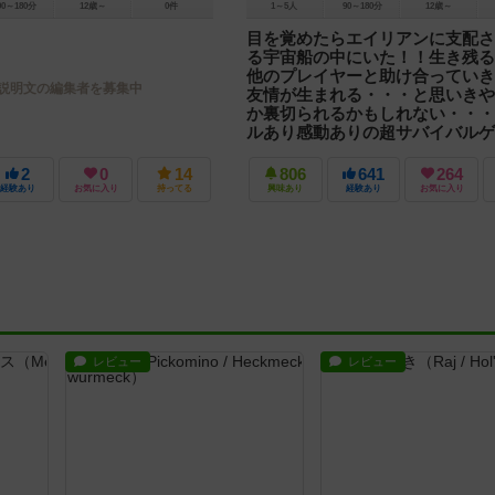
90～180分
12歳～
0件
1～5人
90～180分
12歳～
目を覚めたらエイリアンに支配さ
る宇宙船の中にいた！！生き残る
他のプレイヤーと助け合っていき
説明文の編集者を募集中
友情が生まれる・・・と思いきや
か裏切られるかもしれない・・・
ルあり感動ありの超サバイバルゲ
プレイヤーは目を覚めると 宇宙を飛行し
船 「ネメシス」の中にいた。 同じ部屋
2
0
14
806
641
264
イヤーと 宇宙飛行士らしきの死体が 見
経験あり
お気に入り
持ってる
興味あり
経験あり
お気に入り
宇宙船の...
レビュー
レビュー