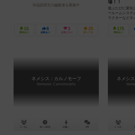
場！！
作品説明文の編集者を募集中
遊ぶたびに変化
ールームシステ
ラクターなどネ
たに加わった電力
15
6
3
25
175
興味あり
経験あり
お気に入り
持ってる
興味あり
ネメシス：カルノモーフ
ネメシス
Nemesis: Carnomorphs
Neme
1～5人
60～120分
12歳～
0件
1～5人