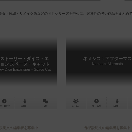
張版・続編・リメイク版などの同じシリーズを中心に、関連性の強い作品をまとめ
ストーリー・ダイス・エ
ネメシス：アフターマス
ョン スペース・キャット
Nemesis: Aftermath
ory Dice Expansion – Space Cat
90～180分
12歳～
0件
1～5人
45～60分
12歳～
説明文の編集者を募集中
作品説明文の編集者を募集中