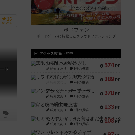
25
持ってる
ボドファン
ボードゲームに特化したクラウドファンディング
アクセス数 急上昇中
無限まちがいさがし
574
PT
紹介文あり
2件の投稿
ード
リワイルド：サウスアメリカ
389
PT
紹介文なし
2件の投稿
アンダー・ザ・テーブラー
378
PT
紹介文あり
1件の投稿
宵と暁の呪文書
133
PT
紹介文あり
8件の投稿
セミファイナル ～お前はまだ生きている～
0件
103
PT
紹介文あり
1件の投稿
ワン・トゥ・ファイブ
97