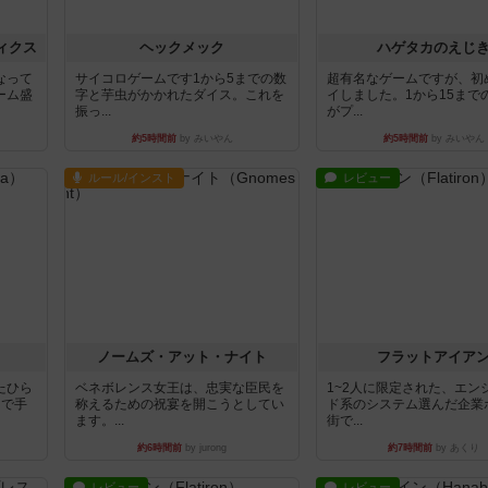
ィクス
ヘックメック
ハゲタカのえじ
なって
サイコロゲームです1から5までの数
超有名なゲームですが、初
ーム盛
字と芋虫がかかれたダイス。これを
イしました。1から15まで
振っ...
がプ...
約5時間前
by みいやん
約5時間前
by みいやん
ルール/インスト
レビュー
ノームズ・アット・ナイト
フラットアイア
たひら
ベネボレンス女王は、忠実な臣民を
1~2人に限定された、エン
まで手
称えるための祝宴を開こうとしてい
ド系のシステム選んだ企業
ます。...
街で...
約6時間前
by jurong
約7時間前
by あくり
レビュー
レビュー