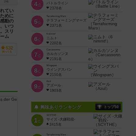
17件
4
バトルライン
位
2378名
れてい
ために
Terraforming Mars
5
テラフォーミングマーズ
感動の
位
2371名
、いつ
。スリ
6 nimmt!
ーム
6
ニムト
位
ている宇宙
2202名
には他のプレ
532
Carcassonne
つかり、この
持ってる
7
カルカソンヌ
位
2191名
Wingspan
8
ウイングスパン
位
2150名
Azul
9
アズール
位
1903名
興味ありランキング
トップ50
SCYTHE
1
サイズ -大鎌戦役-
位
2415名
Terraforming Mars