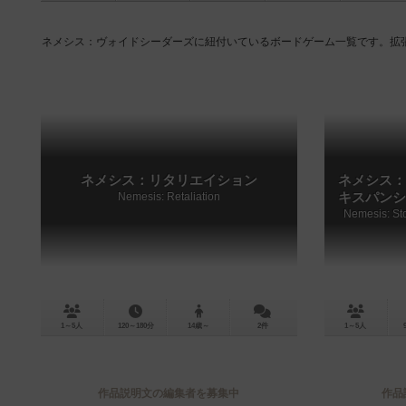
ネメシス：ヴォイドシーダーズに紐付いているボードゲーム一覧です。拡
ネメシス：リタリエイション
ネメシス：
Nemesis: Retaliation
キスパンシ
Nemesis: St
1～5人
120～180分
14歳～
2件
1～5人
作品説明文の編集者を募集中
作品