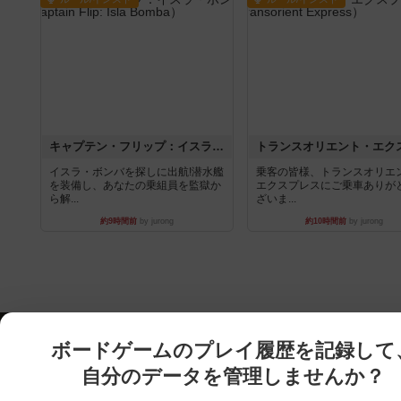
キャプテン・フリップ：イスラ・ボンバ
イスラ・ボンバを探しに出航!潜水艦
乗客の皆様、トランスオリエ
を装備し、あなたの乗組員を監獄か
エクスプレスにご乗車ありが
ら解...
ざいま...
約9時間前
by jurong
約10時間前
by jurong
ボードゲームのプレイ履歴を記録して
自分のデータを管理しませんか？