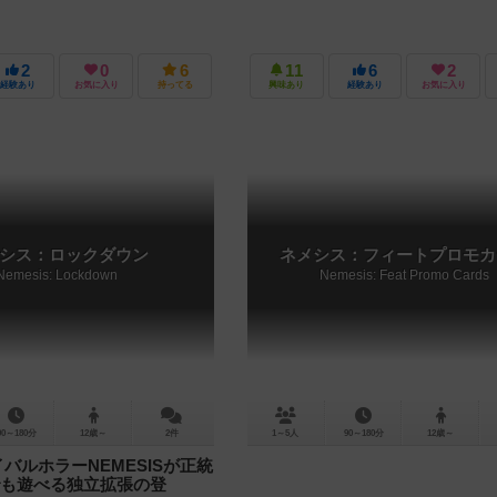
2
0
6
11
6
2
経験あり
お気に入り
持ってる
興味あり
経験あり
お気に入り
シス：ロックダウン
ネメシス：フィートプロモカ
Nemesis: Lockdown
Nemesis: Feat Promo Cards
90～180分
12歳～
2件
1～5人
90～180分
12歳～
バルホラーNEMESISが正統
も遊べる独立拡張の登