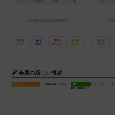
1～5人
90～180分
12歳～
0件
1～5人
作品説明文の編集者を募集中
作品
11
3
0
16
13
興味あり
経験あり
お気に入り
持ってる
興味あり
会員の新しい投稿
ルール/インスト
レビュー