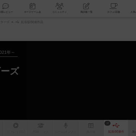
索
新着レビュー
ボードゲーム会
コミュニティ
掲示板一覧
ーダーズ
拡張版/関連作品
021年～
ダーズ
12
リプレイ
日記
戦略
・コツ
ルール
/インスト
掲示板
拡張/関連
作
次