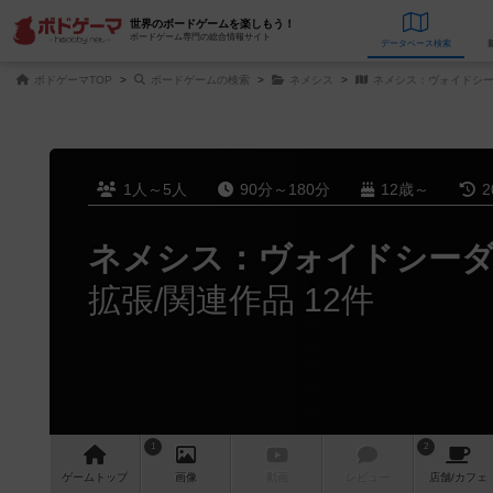
世界のボードゲームを楽しもう！
ボードゲーム専門の総合情報サイト
データベース
検
ボドゲーマTOP
ボードゲームの検索
ネメシス
ネメシス：ヴォイドシ
1人～5人
90分～180分
12歳～
2
ネメシス：ヴォイドシー
拡張/関連作品 12件
1
2
ゲーム
トップ
画像
動画
レビュー
店舗/
カフェ