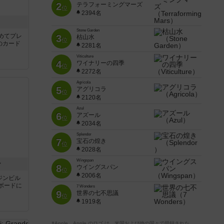
2
テラフォーミングマーズ
位
2394名
き
Stone Garden
めてプレ
3
枯山水
位
のカード
2281名
Viticulture
4
ワイナリーの四季
位
2272名
Agricola
5
アグリコラ
位
2120名
Azul
6
アズール
位
2034名
Splendor
7
宝石の煌き
位
2028名
Wingspan
ン
8
ウイングスパン
位
2006名
ジンビル
ボードに
7 Wonders
9
世界の七不思議
位
1919名
※Apple、Apple のロゴ は、米国および他の国々で登録された