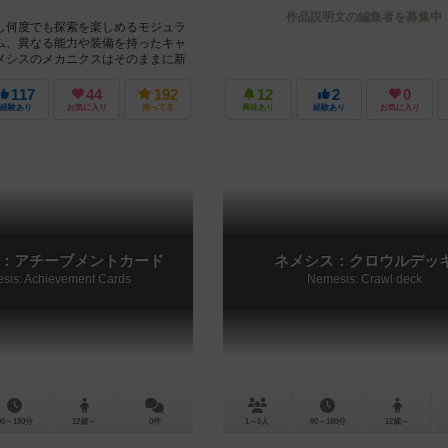
作品説明文の編集者を募集中
し何度でも探索を楽しめるモジュラ
ム、異なる能力や装備を持ったキャ
メシスのメカニクスはそのままに新
システムや異なる階層...
117
44
192
12
2
0
経験あり
お気に入り
持ってる
興味あり
経験あり
お気に入り
：アチーブメントカード
ネメシス：クロウルデッ
sis: Achievement Cards
Nemesis: Crawl deck
90～180分
12歳～
0件
1～5人
90～180分
12歳～