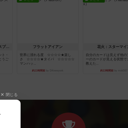
トランスオリエント・エクスプレス
フラットアイアン
花火：スターマイ
ント・
世界に浸れる度 ☆☆☆☆★楽し
自分のカードは見えず他の
とうご
さ ☆☆☆☆★タイパ ☆☆☆☆☆
ーのカードが見える状態で
マンハッ...
教えた...
約11時間前
by DKnewyork
約13時間前
by mob567
閉じる
、