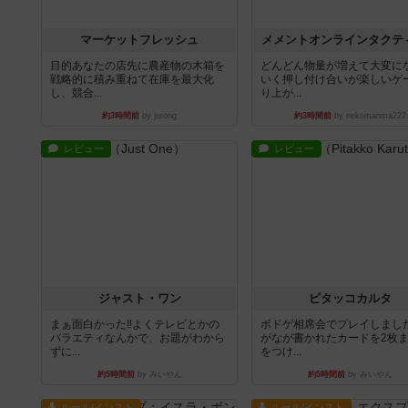
マーケットフレッシュ
メメントオンラインタクテ
目的あなたの店先に農産物の木箱を
どんどん物量が増えて大変に
戦略的に積み重ねて在庫を最大化
いく押し付け合いが楽しいゲ
し、競合...
り上が...
約3時間前
by jurong
約3時間前
by nekomanma222
レビュー
レビュー
ジャスト・ワン
ピタッコカルタ
まぁ面白かった‼️よくテレビとかの
ボドゲ相席会でプレイしまし
バラエティなんかで、お題がわから
がなが書かれたカードを2枚
ずに...
をつけ...
約5時間前
by みいやん
約5時間前
by みいやん
ルール/インスト
ルール/インスト