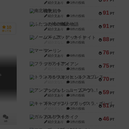
PT
紹介文あり
1件の投稿
南北戦争
91
PT
紹介文あり
1件の投稿
ふたつの城の物語
91
PT
10
紹介文あり
6件の投稿
持ってる
ノームズ・アット・ナイト
88
PT
紹介文なし
1件の投稿
マーリン
76
PT
紹介文あり
6件の投稿
フラットアイアン
75
PT
紹介文なし
2件の投稿
キ
トランスオリエント・エクスプレス
70
PT
紹介文なし
1件の投稿
アンブッシュ！：ムーブアウト！
59
PT
紹介文あり
1件の投稿
キャプテン・フリップ：イスラ・ボンバ
51
PT
紹介文なし
2件の投稿
ガルフストライク
46
PT
紹介文あり
1件の投稿
0件