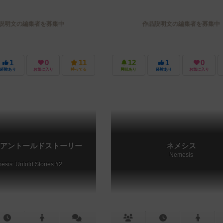
説明文の編集者を募集中
作品説明文の編集者を募集中
1
0
11
12
1
0
経験あり
お気に入り
持ってる
興味あり
経験あり
お気に入り
アントールドストーリー
ネメシス
Nemesis
esis: Untold Stories #2