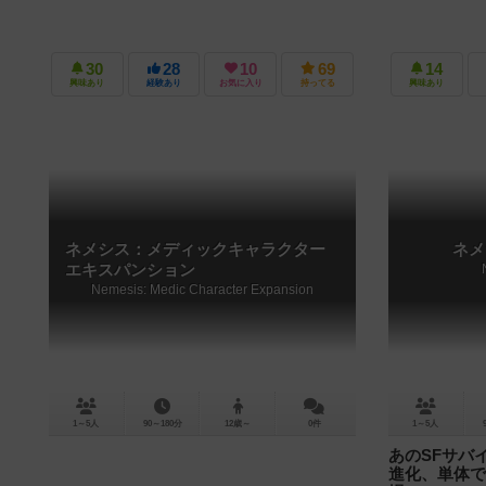
30
28
10
69
14
興味あり
経験あり
お気に入り
持ってる
興味あり
ネメシス：メディックキャラクター
ネメ
エキスパンション
Nemesis: Medic Character Expansion
1～5人
90～180分
12歳～
0件
1～5人
あのSFサバイ
進化、単体で