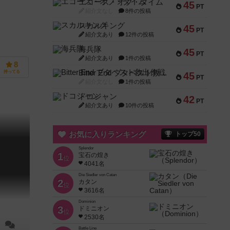
エコーズ・オブ・タイム
45
PT
紹介文なし
8件の投稿
スカルキング
45
PT
紹介文あり
12件の投稿
海兵隊
45
PT
紹介文あり
1件の投稿
8
Bitter End ブタペスト救出作戦
持ってる
45
PT
紹介文なし
1件の投稿
ドコジャン
42
PT
紹介文あり
10件の投稿
お気に入りランキング
トップ50
Splendor
1
宝石の煌き
位
4041名
Die Siedler von Catan
2
カタン
位
3616名
Dominion
3
ドミニオン
位
2530名
Battle Line