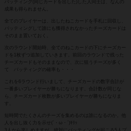
バッティング(同じカードを出した)した人同士は、なんの
成果も得られません。
全てのプレイヤーは、出したねこカードを手札に回収し、
バッティングして誰にも獲得されなかったチーズカードは
そのまま置いておく。
次のラウンド開始時、全てのねこカードの下にチーズカー
ドを1枚ずつ追加していきます。前回のラウンドで残った
チーズカードもそのままなので、次に狙うチーズが多く
て バッティングの確率も・・・
これを6ラウンド行いまして、チーズカードの数字合計が
一番多いプレイヤーが勝ちになります。合計数が同じな
ら、チーズカード枚数が多いプレイヤーが勝ちになりま
す。
短時間でたくさんのチーズを集めるのは誰になるのか。他
人を出し抜く力を示せ(`・ω・´)ｷﾘｯ
3人から楽しめますが、絶対にバッティングが起こる5人プ