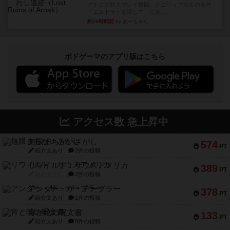
アナログ対人プレイ数回。クニツィア先生の名作
「エルドラドを探して」にあ...
約16時間前
by おーちゃん
ボドゲーマのアプリ版はこちら
アクセス数 急上昇中
無限まちがいさがし
574
PT
紹介文あり
2件の投稿
リワイルド：サウスアメリカ
389
PT
紹介文なし
2件の投稿
アンダー・ザ・テーブラー
378
PT
紹介文あり
1件の投稿
宵と暁の呪文書
133
PT
紹介文あり
8件の投稿