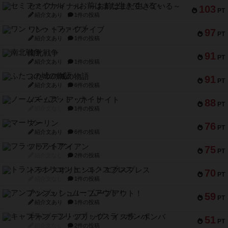
セミファイナル ～お前はまだ生きている～
103
PT
紹介文あり
1件の投稿
ワン・トゥ・ファイブ
97
PT
紹介文あり
1件の投稿
南北戦争
91
PT
紹介文あり
1件の投稿
ふたつの城の物語
91
PT
紹介文あり
6件の投稿
ノームズ・アット・ナイト
88
PT
紹介文なし
1件の投稿
マーリン
76
PT
紹介文あり
6件の投稿
フラットアイアン
75
PT
紹介文なし
2件の投稿
トランスオリエント・エクスプレス
70
PT
紹介文なし
1件の投稿
アンブッシュ！：ムーブアウト！
59
PT
紹介文あり
1件の投稿
キャプテン・フリップ：イスラ・ボンバ
51
PT
紹介文なし
2件の投稿