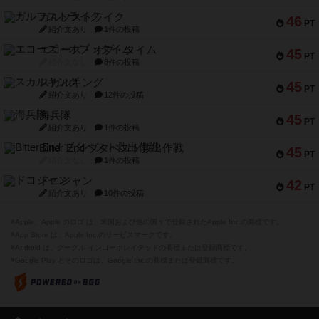
ガルフストライク
46
PT
紹介文あり
1件の投稿
エコーズ・オブ・タイム
45
PT
紹介文なし
8件の投稿
スカルキング
45
PT
紹介文あり
12件の投稿
海兵隊
45
PT
紹介文あり
1件の投稿
Bitter End ブタペスト救出作戦
45
PT
紹介文なし
1件の投稿
ドコジャン
42
PT
紹介文あり
10件の投稿
※Apple、Apple のロゴ は、米国および他の国々で登録されたApple Inc.の商標です。
※App Store は、Apple Inc.のサービスマークです。
※Android は、グーグル インコーポレイテッドの商標または登録商標です。
※Google Play とそのロゴは、Google Inc.の商標または登録商標です。