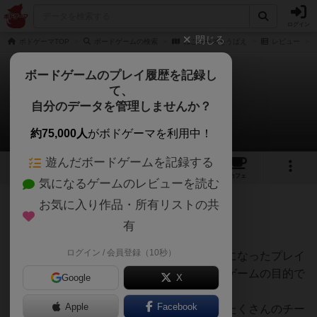
ログイン
閉じる
ボドゲーマTOP
ボードゲームの検索
ねこチーズをうばえ
レビュー
ボードゲームのプレイ履歴を記録し
て、
ねこチーズをうばえ
自分のデータを管理しませんか？
うらまこさんのレビュー
約75,000人
がボドゲーマを利用中！
遊んだボードゲームを記録する
2
8
24
トップ
画像
動画
レビュー
カフェ
気になるゲームのレビューを読む
お気に入り作品・所有リストの共
185名
1名
0
3年以上前
有
ログイン / 会員登録（10秒）
プレイヤーはねずみになるﾁｭｰﾁｭｰ。ねずみになったプレイ
ヤーはねこが集めたチーズを盗み出すのがゲームの目的で
Google
X
すね。
Apple
Facebook
ゲーム終了時までに他のプレイヤーより、たくさんのチー