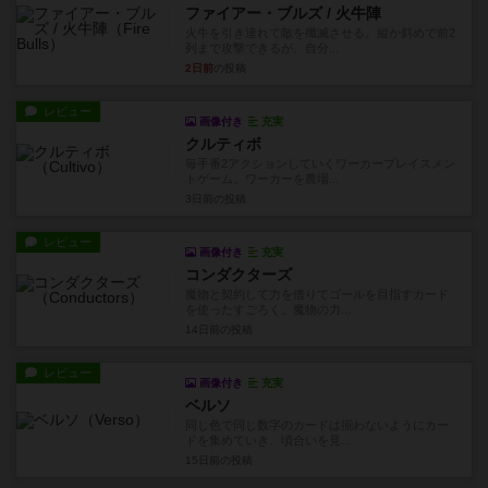
ファイアー・ブルズ / 火牛陣
火牛を引き連れて敵を殲滅させる。縦か斜めで前2
列まで攻撃できるが、自分...
2日前
の投稿
レビュー
画像付き
充実
クルティボ
毎手番2アクションしていくワーカープレイスメン
トゲーム。ワーカーを農場...
3日前
の投稿
レビュー
画像付き
充実
コンダクターズ
魔物と契約して力を借りてゴールを目指すカード
を使ったすごろく。魔物の力...
14日前
の投稿
レビュー
画像付き
充実
ベルソ
同じ色で同じ数字のカードは揃わないようにカー
ドを集めていき、頃合いを見...
15日前
の投稿