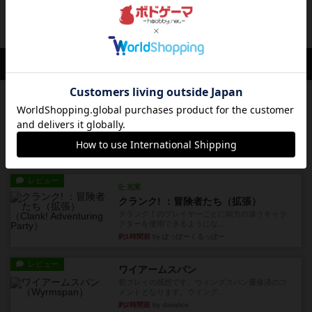
10日間で1番お金を稼いだプレイヤーが勝ちだ
が、お金を稼ぐのは簡単なこ...
19日前
の投稿
会員の新しい投稿
レビュー
画像付き
充実
宝石の煌き：デュエル 偽造者
筆者が最も好きな2人用ボードゲームである『宝石
の煌めき デュエル』に、...
31分前
by 手動人形
レビュー
充実
クランク! ：冒険者たち（拡張）
クランク！のプレイヤーごとに能力の違うキャラ
クターを使用できるようにな...
約1時間前
by ぽっぽーくるっぽー
レビュー
ワイアームスパン
初プレイの感想です。ウイングスパン履修済のコ
メントとなります。ウイング...
約2時間前
by daisdice