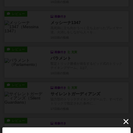
16日前
の投稿
レビュー
画像付き
メッシーナ1347
黒死病に立ち向かうべく立ち上がったプレイヤー
達。火消しをしながら人々を...
16日前
の投稿
レビュー
画像付き
充実
パラメント
暫定トリック勝者が発生するビッド式のトリック
テイキングゲーム。1は7、...
16日前
の投稿
レビュー
画像付き
充実
サイレントガーディアンズ
協力型のトリックテイキングゲームで、すべての
トリックで指定された条件に...
17日前
の投稿
レビュー
画像付き
キーラルゴ