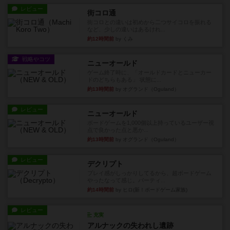
レビュー
街コロ通
街コロとの違いは初めから二つサイコロを振れる
など、少しの違いはあるけれ...
約12時間前
by くみ
戦略やコツ
ニューオールド
ゲーム終了時に、「オールドカードとニューカー
ドのどちらもある」 状態に...
約13時間前
by オグランド（Oguland）
レビュー
ニューオールド
ボードゲームを1,000個以上持っているユーザー視
点で良かった点と悪か...
約13時間前
by オグランド（Oguland）
レビュー
デクリプト
プレイ感がしっかりしてるから、超ボードゲーム
やったなって感じ。パーティ...
約14時間前
by ヒロ(新！ボードゲーム家族)
レビュー
充実
アルナックの失われし遺跡