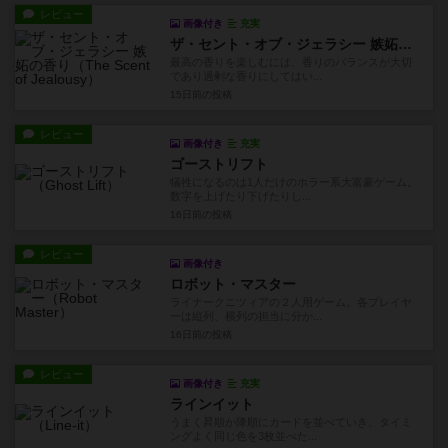
レビュー
画像付き
充実
ザ・セント・オブ・ジェラシー 嫉妬の香り
最高の香りを楽しむには、香りのバランスが大切
であり過剰な香りにしてはい...
15日前
の投稿
レビュー
画像付き
充実
ゴーストリフト
犠牲になるのは1人だけのホラー系大富豪ゲーム。
数字を上げたり下げたりし...
16日前
の投稿
レビュー
画像付き
ロボット・マスター
ライナークニツィアの２人用ゲーム。各プレイヤ
ーは縦列、横列の担当に分か...
16日前
の投稿
レビュー
画像付き
充実
ラインイット
うまく昇順か降順にカードを並べていき、タイミ
ングよく同じ色を3枚並べた...