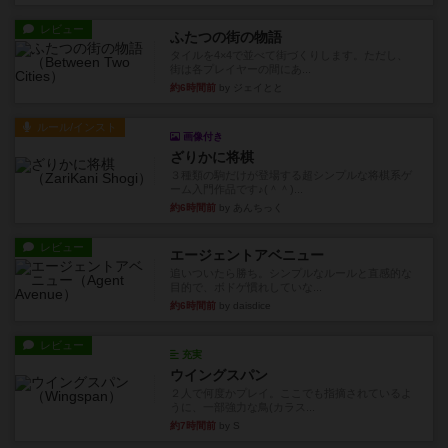
レビュー
ふたつの街の物語
タイルを4×4で並べて街づくりします。ただし、
街は各プレイヤーの間にあ...
約6時間前
by ジェイとと
ルール/インスト
画像付き
ざりかに将棋
３種類の駒だけが登場する超シンプルな将棋系ゲ
ーム入門作品です♪(＾＾)...
約6時間前
by あんちっく
レビュー
エージェントアベニュー
追いついたら勝ち。シンプルなルールと直感的な
目的で、ボドゲ慣れしていな...
約6時間前
by daisdice
レビュー
充実
ウイングスパン
２人で何度かプレイ。ここでも指摘されているよ
うに、一部強力な鳥(カラス...
約7時間前
by S