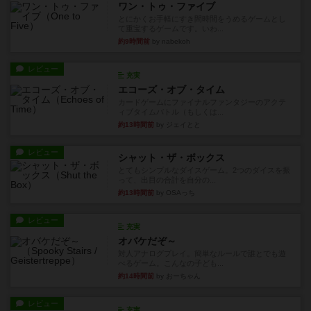
ワン・トゥ・ファイブ
とにかくお手軽にすき間時間をうめるゲームとし
て重宝するゲームです。いわ...
約9時間前
by nabekoh
レビュー
充実
エコーズ・オブ・タイム
カードゲームにファイナルファンタジーのアクテ
ィブタイムバトル（もしくは...
約13時間前
by ジェイとと
レビュー
シャット・ザ・ボックス
とてもシンプルなダイスゲーム。2つのダイスを振
って、出目の合計を自分の...
約13時間前
by OSAっち
レビュー
充実
オバケだぞ～
対人アナログプレイ。簡単なルールで誰とでも遊
べるゲーム。こんなの子ども...
約14時間前
by おーちゃん
レビュー
充実