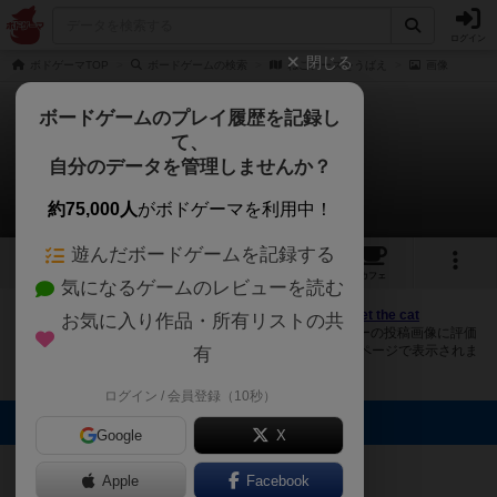
ログイン
閉じる
ボドゲーマTOP
ボードゲームの検索
ねこチーズをうばえ
画像
ボードゲームのプレイ履歴を記録し
て、
ねこチーズをうばえ
自分のデータを管理しませんか？
2件の画像
約75,000人
がボドゲーマを利用中！
遊んだボードゲームを記録する
2
8
24
トップ
画像
動画
レビュー
カフェ
気になるゲームのレビューを読む
ボドゲーマにログインすると、
「ねこチーズをうばえ（Get the cat
お気に入り作品・所有リストの共
cheese）」
の画像をアップロード出来たり、他のユーザーの投稿画像に評価
を付けることができます。また、トップ6の画像は様々なページで表示されま
有
す。
ログイン / 会員登録（10秒）
トップに表示される画像
Google
X
まつなが
ナナ
Apple
Facebook