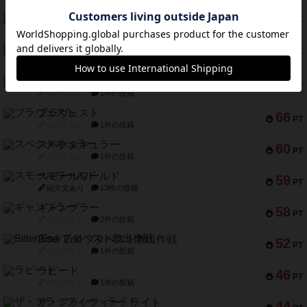
宵と暁の呪文書
75
PT
紹介文あり
8件の投稿
リスボン・トラム 28
73
PT
紹介文あり
9件の投稿
アマナイト
73
PT
紹介文なし
1件の投稿
ブラヴェスト
66
PT
紹介文なし
1件の投稿
スペクタキュラー
60
PT
紹介文なし
1件の投稿
スモールワールド
59
PT
紹介文あり
13件の投稿
ギャンブラー
58
PT
紹介文なし
2件の投稿
Bitter End ブタペスト救出作戦
52
PT
紹介文なし
1件の投稿
ラピード
46
PT
紹介文なし
1件の投稿
ザ・フラッフィー・ライト
44