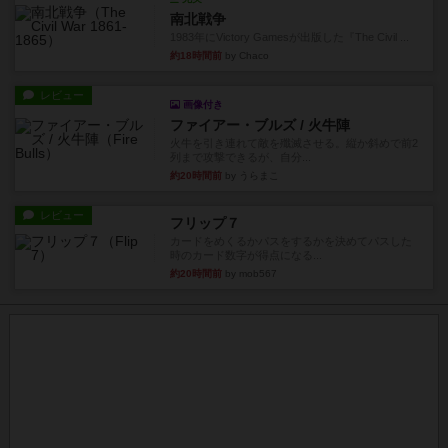
南北戦争
1983年にVictory Gamesが出版した『The Civil ...
約18時間前
by Chaco
レビュー
画像付き
ファイアー・ブルズ / 火牛陣
火牛を引き連れて敵を殲滅させる。縦か斜めで前2
列まで攻撃できるが、自分...
約20時間前
by うらまこ
レビュー
フリップ７
カードをめくるかパスをするかを決めてパスした
時のカード数字が得点になる...
約20時間前
by mob567