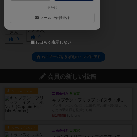
または
メールで会員登録
0
0
しばらく表示しない
ねこチーズをうばえのトップに戻る
会員の新しい投稿
ルール/インスト
画像付き
充実
キャプテン・フリップ：イスラ・ボンバ
イスラ・ボンバを探しに出航!潜水艦を装備し、あ
なたの乗組員を監獄から解...
約1時間前
by jurong
ルール/インスト
画像付き
充実
トランスオリエント・エクスプレス