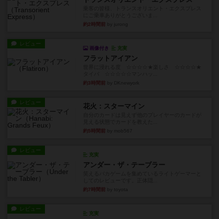
乗客の皆様、トランスオリエント・エクスプレス
にご乗車ありがとうございま...
約2時間前
by jurong
レビュー
画像付き
充実
フラットアイアン
世界に浸れる度 ☆☆☆☆★楽しさ ☆☆☆☆★
タイパ ☆☆☆☆☆マンハッ...
約3時間前
by DKnewyork
レビュー
花火：スターマイン
自分のカードは見えず他のプレイヤーのカードが
見える状態でカードを教えた...
約5時間前
by mob567
レビュー
充実
アンダー・ザ・テーブラー
笑えるバカゲームを集めているライトゲーマーと
してのレビューです。正体隠...
約7時間前
by toyota
レビュー
充実