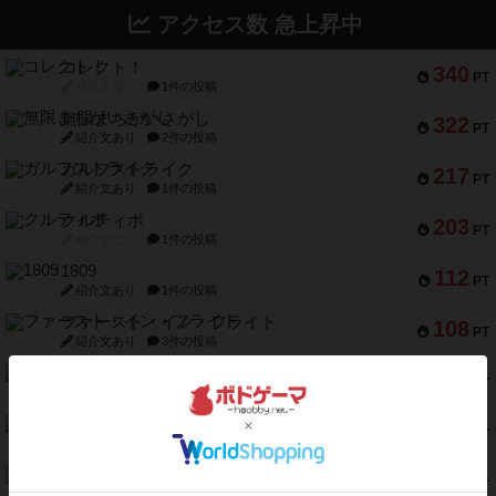
アクセス数 急上昇中
コレクト！
340
PT
紹介文なし
1件の投稿
無限まちがいさがし
322
PT
紹介文あり
2件の投稿
ガルフストライク
217
PT
紹介文あり
1件の投稿
クルティボ
203
PT
紹介文なし
1件の投稿
1809
112
PT
紹介文あり
1件の投稿
ファースト・イン・フライト
108
PT
紹介文あり
3件の投稿
モズビ－ズ・レイダ－ズ
94
PT
紹介文あり
1件の投稿
テンプテーション
79
PT
紹介文なし
2件の投稿
インドネシア
78
PT
紹介文あり
2件の投稿