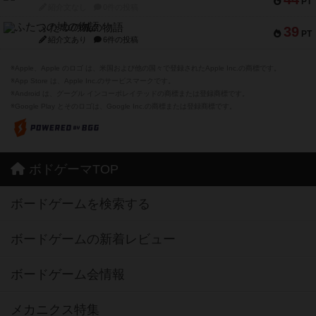
PT
紹介文なし
0件の投稿
ふたつの城の物語
39
PT
紹介文あり
6件の投稿
※Apple、Apple のロゴ は、米国および他の国々で登録されたApple Inc.の商標です。
※App Store は、Apple Inc.のサービスマークです。
※Android は、グーグル インコーポレイテッドの商標または登録商標です。
※Google Play とそのロゴは、Google Inc.の商標または登録商標です。
ボドゲーマTOP
ボードゲームを検索する
ボードゲームの新着レビュー
ボードゲーム会情報
メカニクス特集