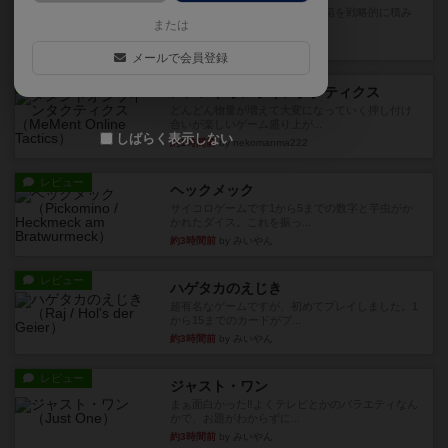
目的あなたの店先に農産物の木箱を戦略的に積み
または
重ねて在庫を最大化し、競合...
約1時間前
by jurong
メールで会員登録
レビュー
メメントオンラインタクティクス
どんどん物量が増えて大変になっていく押し付け
合いが楽しいゲーム盛り上が...
しばらく表示しない
約1時間前
by nekomanma222
レビュー
ヘックメック
サイコロゲームです1から5までの数字と芋虫がか
かれたダイス。これを振っ...
約3時間前
by みいやん
レビュー
ハゲタカのえじき
超有名なゲームですが、初めてプレイしました。1
から15までのカードがプ...
約3時間前
by みいやん
レビュー
ジャスト・ワン
まぁ面白かった‼️よくテレビとかのバラエティなん
かで、お題がわからずに...
約3時間前
by みいやん