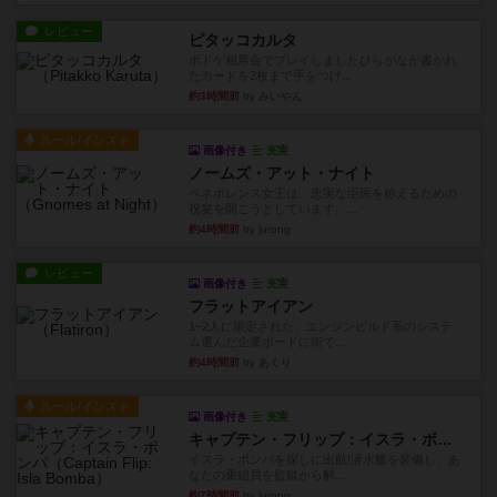
レビュー
ピタッコカルタ
ボドゲ相席会でプレイしましたひらがなが書かれ
たカードを2枚まで手をつけ...
約3時間前
by みいやん
ルール/インスト
画像付き
充実
ノームズ・アット・ナイト
ベネボレンス女王は、忠実な臣民を称えるための
祝宴を開こうとしています。...
約4時間前
by jurong
レビュー
画像付き
充実
フラットアイアン
1~2人に限定された、エンジンビルド系のシステ
ム選んだ企業ボードに街で...
約4時間前
by あくり
ルール/インスト
画像付き
充実
キャプテン・フリップ：イスラ・ボンバ
イスラ・ボンバを探しに出航!潜水艦を装備し、あ
なたの乗組員を監獄から解...
約7時間前
by jurong