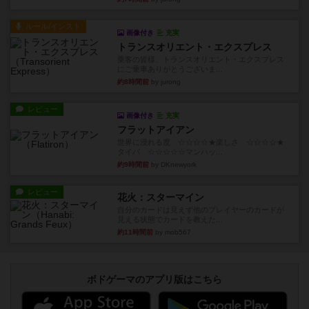
ルール/インスト
画像付き
充実
トランスオリエント・エクスプレス
乗客の皆様、トランスオリエント・エクスプレス
にご乗車ありがとうございま...
約8時間前
by jurong
レビュー
画像付き
充実
フラットアイアン
世界に浸れる度 ☆☆☆☆★楽しさ ☆☆☆☆★
タイパ ☆☆☆☆☆マンハッ...
約9時間前
by DKnewyork
レビュー
花火：スターマイン
自分のカードは見えず他のプレイヤーのカードが
見える状態でカードを教えた...
約11時間前
by mob567
ボドゲーマのアプリ版はこちら