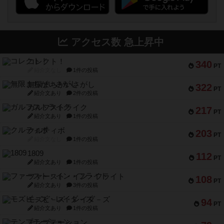
アクセス数 急上昇中
コレクト！
340
PT
紹介文なし
1件の投稿
無限まちがいさがし
322
PT
紹介文あり
2件の投稿
ガルフストライク
217
PT
紹介文あり
1件の投稿
クルティボ
203
PT
紹介文なし
1件の投稿
1809
112
PT
紹介文あり
1件の投稿
ファースト・イン・フライト
108
PT
紹介文あり
3件の投稿
モズビ－ズ・レイダ－ズ
94
PT
紹介文あり
1件の投稿
テンプテーション