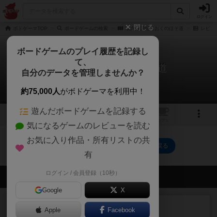
ログイン
閉じる
ボドゲーマTOP
ボードゲームの検索
双六俳諧紀行おくのほそ道
レビュ
ボードゲームのプレイ履歴を記録し
て、
双六俳諧紀行おくのほそ道
自分のデータを管理しませんか？
0件のレビュー
約75,000人
がボドゲーマを利用中！
遊んだボードゲームを記録する
14
トップ
画像
動画
レビュー
カフェ
気になるゲームのレビューを読む
お気に入り作品・所有リストの共
双六俳諧紀行おくのほそ道のトップに戻る
有
ログイン / 会員登録（10秒）
会員の新しい投稿
Google
X
ルール/インスト
画像付き
充実
Apple
Facebook
マーケットフレッシュ