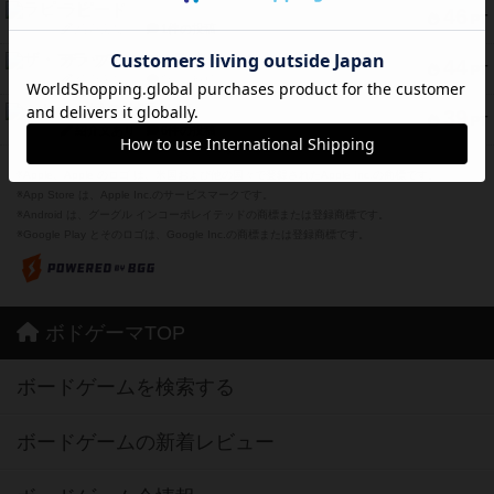
ラピード
46
PT
紹介文なし
1件の投稿
ザ・フラッフィー・ライト
44
PT
紹介文なし
0件の投稿
ふたつの城の物語
39
PT
紹介文あり
6件の投稿
※Apple、Apple のロゴ は、米国および他の国々で登録されたApple Inc.の商標です。
※App Store は、Apple Inc.のサービスマークです。
※Android は、グーグル インコーポレイテッドの商標または登録商標です。
※Google Play とそのロゴは、Google Inc.の商標または登録商標です。
ボドゲーマTOP
ボードゲームを検索する
ボードゲームの新着レビュー