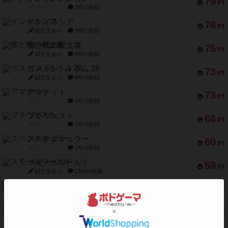
79
PT
紹介文なし
2件の投稿
インドネシア
78
PT
紹介文あり
2件の投稿
宵と暁の呪文書
75
PT
紹介文あり
8件の投稿
リスボン・トラム 28
73
PT
紹介文あり
9件の投稿
アマナイト
73
PT
紹介文なし
1件の投稿
ブラヴェスト
66
PT
紹介文なし
1件の投稿
スペクタキュラー
60
PT
紹介文なし
1件の投稿
スモールワールド
59
PT
紹介文あり
13件の投稿
ギャンブラー
58
PT
紹介文なし
2件の投稿
Bitter End ブタペスト救出作戦
52
PT
紹介文なし
1件の投稿