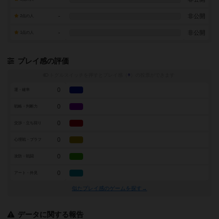
-
非公開
2点の人
-
非公開
1点の人
プレイ感の評価
トグルスイッチを押すとプレイ感（
※
）の投票ができます
0
運・確率
0
戦略・判断力
0
交渉・立ち回り
0
心理戦・ブラフ
0
攻防・戦闘
0
アート・外見
似たプレイ感のゲームを探す→
データに関する報告