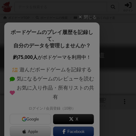
ログイン
閉じる
ボドゲーマTOP
ボードゲームの検索
双六俳諧紀行おくのほそ道
ボードゲームのプレイ履歴を記録し
て、
自分のデータを管理しませんか？
双六俳諧紀行おくのほそ道
約75,000人
がボドゲーマを利用中！
Narrow Road to the Deep North
遊んだボードゲームを記録する
気になるゲームのレビューを読む
お気に入り作品・所有リストの共
有
14
トップ
画像
動画
レビュー
カフェ
ログイン / 会員登録（10秒）
Google
X
Apple
Facebook