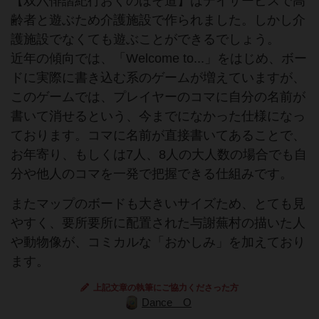
【双六俳諧紀行おくのほそ道】はデイサービスで高
齢者と遊ぶため介護施設で作られました。しかし介
護施設でなくても遊ぶことができるでしょう。
近年の傾向では、「Welcome to...」をはじめ、ボー
ドに実際に書き込む系のゲームが増えていますが、
このゲームでは、プレイヤーのコマに自分の名前が
書いて消せるという、今までになかった仕様になっ
ております。コマに名前が直接書いてあることで、
お年寄り、もしくは7人、8人の大人数の場合でも自
分や他人のコマを一発で把握できる仕組みです。
またマップのボードも大きいサイズため、とても見
やすく、要所要所に配置された与謝蕪村の描いた人
や動物像が、コミカルな「おかしみ」を加えており
ます。
上記文章の執筆にご協力くださった方
Dance O