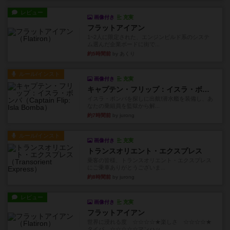
レビュー
画像付き
充実
フラットアイアン
1~2人に限定された、エンジンビルド系のシステ
ム選んだ企業ボードに街で...
約5時間前
by あくり
ルール/インスト
画像付き
充実
キャプテン・フリップ：イスラ・ボンバ
イスラ・ボンバを探しに出航!潜水艦を装備し、あ
なたの乗組員を監獄から解...
約7時間前
by jurong
ルール/インスト
画像付き
充実
トランスオリエント・エクスプレス
乗客の皆様、トランスオリエント・エクスプレス
にご乗車ありがとうございま...
約8時間前
by jurong
レビュー
画像付き
充実
フラットアイアン
世界に浸れる度 ☆☆☆☆★楽しさ ☆☆☆☆★
タイパ ☆☆☆☆☆マンハッ...