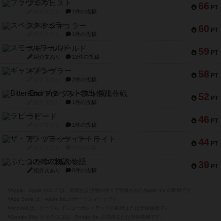
ブラヴェスト
66
PT
紹介文なし
1件の投稿
スペクタキュラー
60
PT
紹介文なし
1件の投稿
スモールワールド
59
PT
紹介文あり
13件の投稿
ギャンブラー
58
PT
紹介文なし
2件の投稿
Bitter End ブタペスト救出作戦
52
PT
紹介文なし
1件の投稿
ラピード
46
PT
紹介文なし
1件の投稿
ザ・フラッフィー・ライト
44
PT
紹介文なし
0件の投稿
ふたつの城の物語
39
PT
紹介文あり
6件の投稿
※Apple、Apple のロゴ は、米国および他の国々で登録されたApple Inc.の商標です。
※App Store は、Apple Inc.のサービスマークです。
※Android は、グーグル インコーポレイテッドの商標または登録商標です。
※Google Play とそのロゴは、Google Inc.の商標または登録商標です。