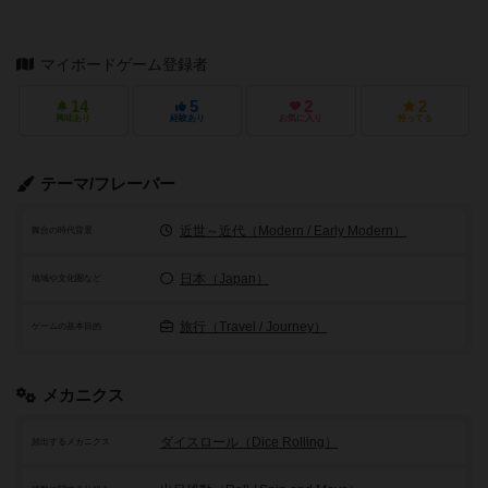
マイボードゲーム登録者
14
5
2
2
興味あり
経験あり
お気に入り
持ってる
テーマ/フレーバー
近世～近代（Modern / Early Modern）
舞台の時代背景
日本（Japan）
地域や文化圏など
旅行（Travel / Journey）
ゲームの基本目的
メカニクス
ダイスロール（Dice Rolling）
頻出するメカニクス