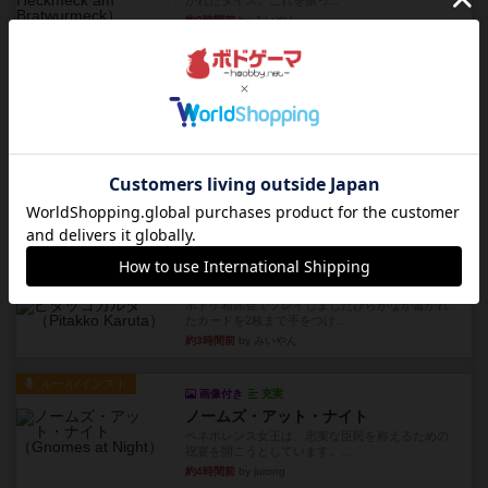
かれたダイス。これを振っ...
約3時間前
by みいやん
レビュー
ハゲタカのえじき
超有名なゲームですが、初めてプレイしました。1
から15までのカードがプ...
約3時間前
by みいやん
レビュー
ジャスト・ワン
まぁ面白かった‼️よくテレビとかのバラエティなん
かで、お題がわからずに...
約3時間前
by みいやん
レビュー
ピタッコカルタ
ボドゲ相席会でプレイしましたひらがなが書かれ
たカードを2枚まで手をつけ...
約3時間前
by みいやん
ルール/インスト
画像付き
充実
ノームズ・アット・ナイト
ベネボレンス女王は、忠実な臣民を称えるための
祝宴を開こうとしています。...
約4時間前
by jurong