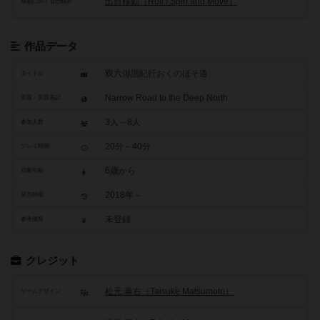
出目移動（Roll / Spin and Move）
移動に関する仕組み
作品データ
双六俳諧紀行おくのほそ道
タイトル
Narrow Road to the Deep North
原題・英題表記
3人～8人
参加人数
20分～40分
プレイ時間
6歳から
対象年齢
2018年～
発売時期
未登録
参考価格
クレジット
松元 泰右（Taisuke Matsumoto）
ゲームデザイン