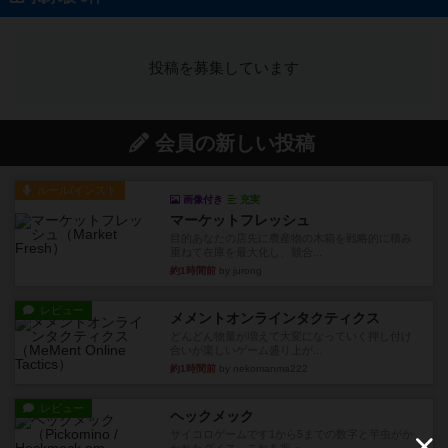
投稿を募集しています
会員の新しい投稿
ルール/インスト
画像付き
充実
マーケットフレッシュ
目的あなたの店先に農産物の木箱を戦略的に積み
重ねて在庫を最大化し、競合...
約1時間前
by jurong
レビュー
メメントオンラインタクティクス
どんどん物量が増えて大変になっていく押し付け
合いが楽しいゲーム盛り上が...
約1時間前
by nekomanma222
レビュー
ヘックメック
サイコロゲームです1から5までの数字と芋虫がか