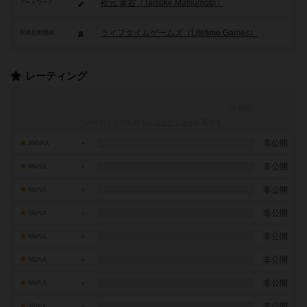
松元 泰右（Taisuke Matsumoto）
アートワーク
ライフタイムゲームズ（Lifetime Games）
関連企業/団体
レーティング
レーティングを行うには
ログイン
が必要です
-
非公開
10点の人
-
非公開
9点の人
-
非公開
8点の人
-
非公開
7点の人
-
非公開
6点の人
-
非公開
5点の人
-
非公開
4点の人
-
非公開
3点の人