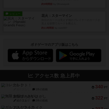
約9時間前
by DKnewyork
レビュー
花火：スターマイン
自分のカードは見えず他のプレイヤーのカードが
見える状態でカードを教えた...
約11時間前
by mob567
ボドゲーマのアプリ版はこちら
アクセス数 急上昇中
コレクト！
340
PT
紹介文なし
1件の投稿
無限まちがいさがし
322
PT
紹介文あり
2件の投稿
ガルフストライク
217