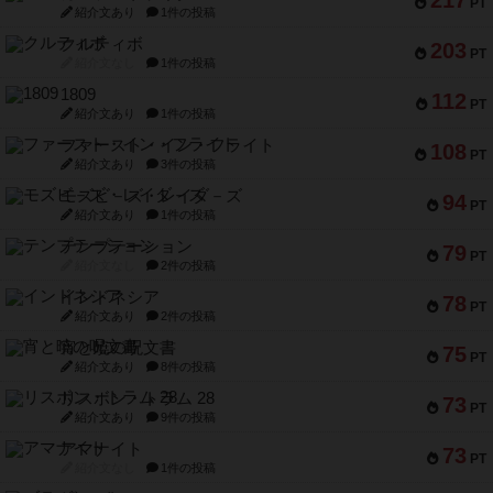
PT
紹介文あり
1件の投稿
クルティボ
203
PT
紹介文なし
1件の投稿
1809
112
PT
紹介文あり
1件の投稿
ファースト・イン・フライト
108
PT
紹介文あり
3件の投稿
モズビ－ズ・レイダ－ズ
94
PT
紹介文あり
1件の投稿
テンプテーション
79
PT
紹介文なし
2件の投稿
インドネシア
78
PT
紹介文あり
2件の投稿
宵と暁の呪文書
75
PT
紹介文あり
8件の投稿
リスボン・トラム 28
73
PT
紹介文あり
9件の投稿
アマナイト
73
PT
紹介文なし
1件の投稿