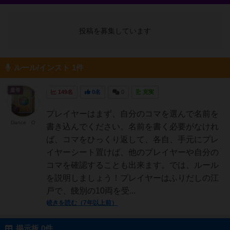
投稿を募集しています
ルール/インスト 1件
皇帝
149名
0名
0
充実
プレイヤーはまず、自分のコマを選んで名前を
Dance O
書き込んでください。名前を書く必要がなけれ
ば、コマをひっくり返して、各自、手元にプレ
イヤーシート置けば、他のプレイヤーや自分の
コマを確認することも出来ます。では、ルール
を説明しましょう！プレイヤーはふりだしの江
戸で、餞別の10両を受...
続きを読む（7年以上前）
掲示板 0件