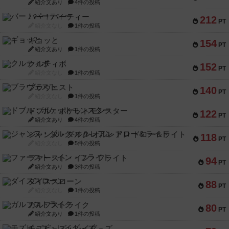
紹介文あり
4件の投稿
バー！パーティー
212
PT
紹介文なし
1件の投稿
ギョッと
154
PT
紹介文あり
1件の投稿
クルティボ
152
PT
紹介文なし
1件の投稿
ブラヴェスト
140
PT
紹介文なし
1件の投稿
ドブル：ポケットモンスター
122
PT
紹介文あり
4件の投稿
ジャンヌ・ダルク-オルレアン ドロー＆ライト
118
PT
紹介文なし
5件の投稿
ファースト・イン・フライト
94
PT
紹介文あり
3件の投稿
ダイススローン
88
PT
紹介文なし
1件の投稿
ガルフストライク
80
PT
紹介文あり
1件の投稿
モズビ－ズ・レイダ－ズ