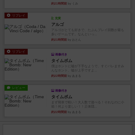
約21時間前
by くみ
リプレイ
充実
アルゴ
アルゴがとても好きで、たぶんプレイ回数が最も
多いゲームです。なんといっ...
約21時間前
by おとん
リプレイ
画像付き
タイムボム
僕はホントに嘘が下手なようで、すぐバレますみ
んなホント、嘘が上手ですよ...
約22時間前
by あまる
レビュー
画像付き
タイムボム
まず簡単で軽い！大人数で遊べる！それなのに小
箱！何より楽しい！！正体隠...
約22時間前
by あまる