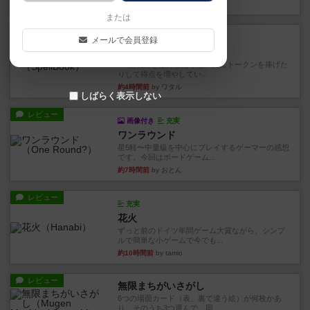
40分前
by くみ
または
レビュー
充実
メールで会員登録
宵と暁の呪文書
4/5点呪文を修得したり使い魔にトークンを捧げた
りして得点を増やしてい...
約4時間前
by ワタル
しばらく表示しない
レビュー
画像付き
充実
ワンラウンド
星5軽〜中量級を中心にプレイするゲーマーの感想
です。今回はボードゲーム...
約7時間前
by おとん
レビュー
充実
花火
ずっと前のドイツ年間ゲーム大賞ながら、シンプ
ルで簡単な小ゲームで今でも...
約10時間前
by tamio
レビュー
無限まちがいさがし
6つの場面カード（表、裏で違う絵）が何枚かあ
り、そのうち3つ選んで、同...