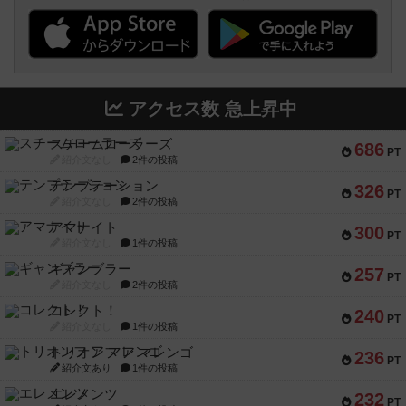
アクセス数 急上昇中
スチームローラーズ
686
PT
紹介文なし
2件の投稿
テンプテーション
326
PT
紹介文なし
2件の投稿
アマナイト
300
PT
紹介文なし
1件の投稿
ギャンブラー
257
PT
紹介文なし
2件の投稿
コレクト！
240
PT
紹介文なし
1件の投稿
トリオンフ ア マレンゴ
236
PT
紹介文あり
1件の投稿
エレメンツ
232
PT