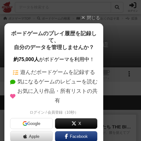
ログイン
閉じる
ボドゲーマTOP
ボードゲームの検索
双六俳諧紀行おくのほそ道
拡張版
ボードゲームのプレイ履歴を記録し
て、
双六俳諧紀行おくのほそ道
自分のデータを管理しませんか？
拡張/関連作品 0件
約75,000人
がボドゲーマを利用中！
遊んだボードゲームを記録する
14
トップ
画像
動画
レビュー
カフェ
気になるゲームのレビューを読む
お気に入り作品・所有リストの共
有
会員の新しい投稿
ログイン / 会員登録（10秒）
レビュー
画像付き
Google
X
アグリコラ：牧場の動物たち THE BIG BOX
長らく積みゲーになってましたが、腰を据えてプ
Apple
Facebook
レイできましたのでやってみ...