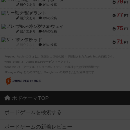
79
PT
紹介文あり
1件の投稿
リー対グラント
77
PT
紹介文あり
1件の投稿
ブレーキング・アウェイ
75
PT
紹介文あり
4件の投稿
ザ・フラッド
71
PT
紹介文なし
1件の投稿
※Apple、Apple のロゴ は、米国および他の国々で登録されたApple Inc.の商標です。
※App Store は、Apple Inc.のサービスマークです。
※Android は、グーグル インコーポレイテッドの商標または登録商標です。
※Google Play とそのロゴは、Google Inc.の商標または登録商標です。
ボドゲーマTOP
ボードゲームを検索する
ボードゲームの新着レビュー