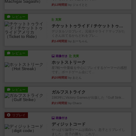
約12時間前
by ジェイとと
レビュー
充実
チケットトゥライド / チケットトゥライドアメリカ
デジタルソロプレイ。元祖チケライ？マップがた
くさん出てるからどれをプレ...
約14時間前
by おーちゃん
レビュー
画像付き
充実
ホットストリーク
星7軽〜中量級を中心にプレイするゲーマーの感想
です。ボードゲーム会にて...
約20時間前
by おとん
レビュー
ガルフストライク
1983年にVictory Gamesが出版した『Gulf Strik...
約21時間前
by Chaco
リプレイ
画像付き
ディジットコード
やっぱり論理ゲームは面白い。息子とリプレイし
ました。息子の勝ち。これリ...