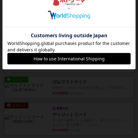
レビュー
充実
チケットトゥライド / チケットトゥライドアメリカ
デジタルソロプレイ。元祖チケライ？マップがた
くさん出てるからどれをプレ...
約11時間前
by おーちゃん
レビュー
画像付き
充実
ホットストリーク
星7軽〜中量級を中心にプレイするゲーマーの感想
です。ボードゲーム会にて...
約17時間前
by おとん
レビュー
ガルフストライク
1983年にVictory Gamesが出版した『Gulf Strik...
約18時間前
by Chaco
リプレイ
画像付き
ディジットコード
やっぱり論理ゲームは面白い。息子とリプレイし
ました。息子の勝ち。これリ...
約18時間前
by くみ