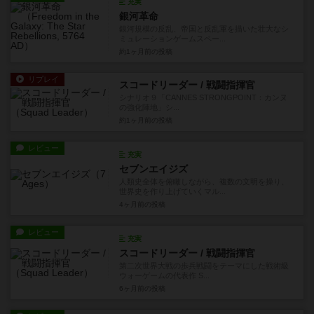
充実
銀河革命
銀河規模の反乱、帝国と反乱軍を描いた壮大なシ
ミュレーションゲームスペー...
約1ヶ月前
の投稿
リプレイ
スコードリーダー / 戦闘指揮官
シナリオ９「CANNES STRONGPOINT：カンヌ
の強化陣地」シ...
約1ヶ月前
の投稿
レビュー
充実
セブンエイジズ
人類史全体を俯瞰しながら、複数の文明を操り、
世界史を作り上げていくマル...
4ヶ月前
の投稿
レビュー
充実
スコードリーダー / 戦闘指揮官
第二次世界大戦の歩兵戦闘をテーマにした戦術級
ウォーゲームの代表作 S...
6ヶ月前
の投稿