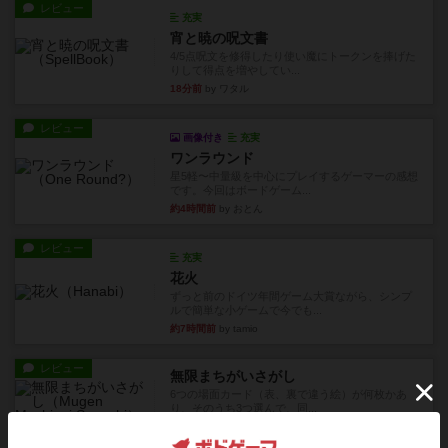
レビュー
充実
宵と暁の呪文書
4/5点呪文を修得したり使い魔にトークンを捧げた
りして得点を増やしてい...
18分前
by ワタル
レビュー
画像付き
充実
ワンラウンド
星5軽〜中量級を中心にプレイするゲーマーの感想
です。今回はボードゲーム...
約4時間前
by おとん
レビュー
充実
花火
ずっと前のドイツ年間ゲーム大賞ながら、シンプ
ルで簡単な小ゲームで今でも...
約7時間前
by tamio
レビュー
無限まちがいさがし
6つの場面カード（表、裏で違う絵）が何枚かあ
り、そのうち3つ選んで、同...
約9時間前
by ジェイとと