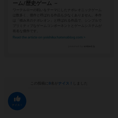
この投稿に
0
名が
ナイス！
しました
ナイス！