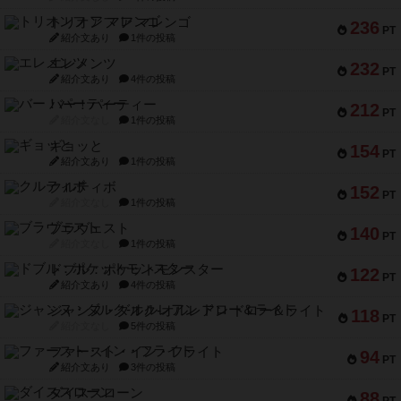
トリオンフ ア マレンゴ
236
PT
紹介文あり
1件の投稿
エレメンツ
232
PT
紹介文あり
4件の投稿
バー！パーティー
212
PT
紹介文なし
1件の投稿
ギョッと
154
PT
紹介文あり
1件の投稿
クルティボ
152
PT
紹介文なし
1件の投稿
ブラヴェスト
140
PT
紹介文なし
1件の投稿
ドブル：ポケットモンスター
122
PT
紹介文あり
4件の投稿
ジャンヌ・ダルク-オルレアン ドロー＆ライト
118
PT
紹介文なし
5件の投稿
ファースト・イン・フライト
94
PT
紹介文あり
3件の投稿
ダイススローン
88
PT