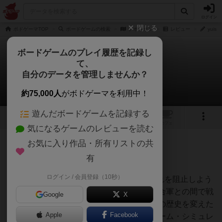
ログイン
閉じる
ボドゲーマTOP
ボードゲームの検索
ナポレオン
レビュー
yuis
ボードゲームのプレイ履歴を記録し
て、
ナポレオン
自分のデータを管理しませんか？
yuishiさんのレビュー
約75,000人
がボドゲーマを利用中！
遊んだボードゲームを記録する
5
1
トップ
画像
動画
レビュー
カフェ
気になるゲームのレビューを読む
お気に入り作品・所有リストの共
104名
0名
0
2年弱前
有
ログイン / 会員登録（10秒）
1815年6月、復活を期したナポレオンとそれを阻止しよう
としたイギリス・オランダ・プロシアの連合軍との間で戦
Google
X
われたワーテルローの戦いは、まさに世界の歴史を変えた
Apple
Facebook
重要な会戦であり、これを扱ったウォーゲーム・シミュレ