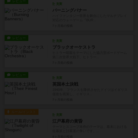
レビュー
充実
バーニングバナー
ハイファンタジー世界を舞台にしたマルチプレイ
対応のウォーゲーム『BUR...
7ヶ月前
の投稿
レビュー
充実
ブラックオーケストラ
ヒトラー暗殺をテーマにした協力型ボードゲーム
第二次世界大戦下、ヒトラー...
7ヶ月前
の投稿
レビュー
充実
英国本土決戦
1940年、フランスを降伏させたドイツはイギリス
侵攻を画策し、イギリス...
7ヶ月前
の投稿
ルール/インスト
充実
江戸幕府の黄昏
テーマとスコープ本作のテーマは、幕末における
佐幕派と討幕派の争いです。...
9ヶ月前
の投稿