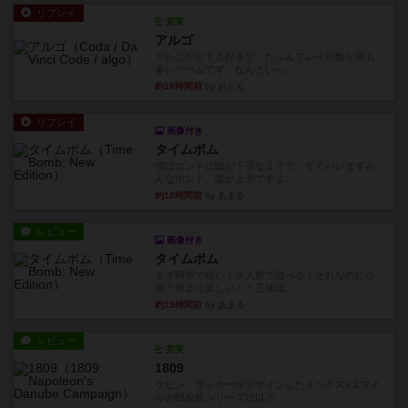
リプレイ
充実
アルゴ
アルゴがとても好きで、たぶんプレイ回数が最も
多いゲームです。なんといっ...
約18時間前
by おとん
リプレイ
画像付き
タイムボム
僕はホントに嘘が下手なようで、すぐバレますみ
んなホント、嘘が上手ですよ...
約18時間前
by あまる
レビュー
画像付き
タイムボム
まず簡単で軽い！大人数で遊べる！それなのに小
箱！何より楽しい！！正体隠...
約19時間前
by あまる
レビュー
充実
1809
ケビン・ザッカーがデザインした１ヘクス=２マイ
ルの戦役級シリーズは以下...