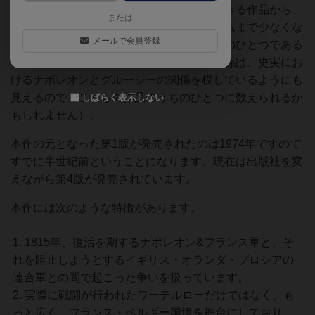
ーションゲームはコンパクトにプレイができる作品から、
または
決着までに数日を要するようなビッグゲームまで少なくな
メールで会員登録
い数の作品があります（トランプのゲームのひとつである
「ナポレオン」も、ナポレオンと副官の関係は、史実にお
けるナポレオンとグルーシーの関係を模しているようにも
見えるので、これらの作品のうちのひとつに数えられるか
しばらく表示しない
もしれません）。
本作の元となった第1版が発売されたのは1974年ですので
すでに半世紀前ということになります。現在は出版社を変
えながら第4版が発売されています。
本作には次のような特徴があります。
1815年、復活を期するナポレオン&フランス軍と、そ
れを阻止しようとするイギリス・オランダ・プロシアの
連合軍との間で起こった争いを扱っています。
実際に戦闘が行われたワーテルローだけではなく、も
っと広く、フランス・ベルギー国境を舞台にしており、