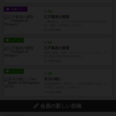
戦略やコツ
充実
江戸幕府の黄昏
「地域得点」カードの動向を読む最大の得点源は
各「地域」の支配からの得点...
9ヶ月前
の投稿
レビュー
充実
江戸幕府の黄昏
待望の再販、名作「トワイライトストラグル」で
描く幕末の政争幕末日本を舞...
9ヶ月前
の投稿
レビュー
充実
耳川の戦い
戦国最強軍団『島津氏』と九州の覇者を目指した
大軍団『大友氏』との戦いを...
9ヶ月前
の投稿
会員の新しい投稿