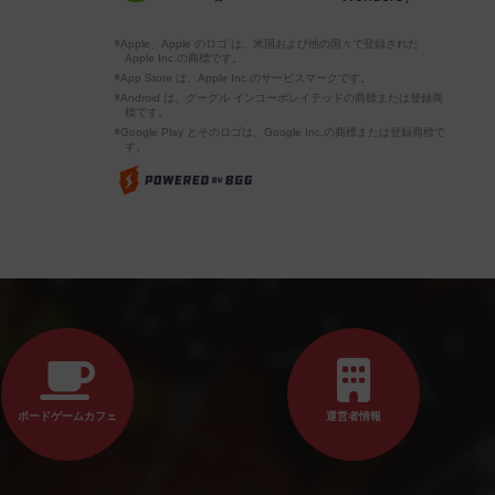
※Apple、Apple のロゴ は、米国および他の国々で登録された
Apple Inc.の商標です。
※App Store は、Apple Inc.のサービスマークです。
※Android は、グーグル インコーポレイテッドの商標または登録商
標です。
※Google Play とそのロゴは、Google Inc.の商標または登録商標で
す。
ボードゲームカフェ
運営者情報