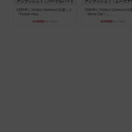
アンブッシュ！：パープルハート
アンブッシュ！：ムーブア
1985年にVictory Gamesが出版した
1984年にVictory Gamesが
『Purple Hea...
『Move Out！』...
約4時間前
by Chaco
約4時間前
by Chaco