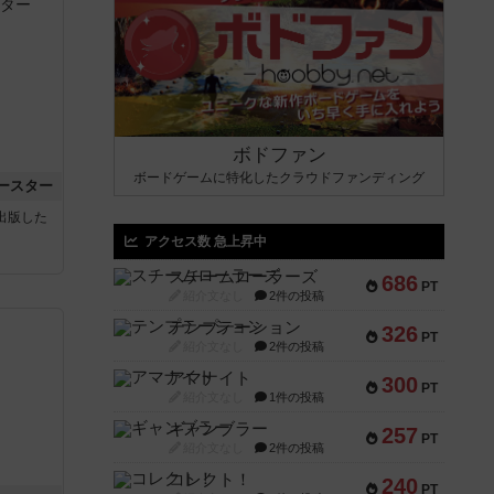
ボドファン
ボードゲームに特化したクラウドファンディング
ースター
sが出版した
アクセス数 急上昇中
スチームローラーズ
686
PT
紹介文なし
2件の投稿
テンプテーション
326
PT
紹介文なし
2件の投稿
アマナイト
300
PT
紹介文なし
1件の投稿
ギャンブラー
257
PT
紹介文なし
2件の投稿
コレクト！
240
PT