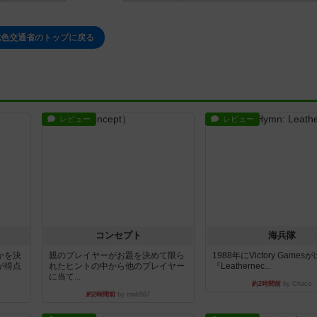
七色交通省のトップに戻る
レビュー
レビュー
コンセプト
海兵隊
かを決
親のプレイヤーがお題を決めて限ら
1988年にVictory Game
が得点
れたヒントの中から他のプレイヤー
『Leathernec...
に当て...
約2時間前
by Chaco
約2時間前
by mob567