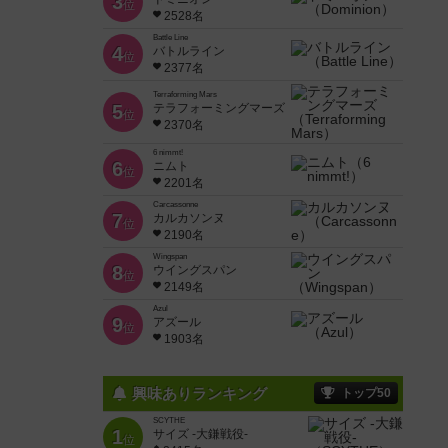
3
位
2528名
Battle Line
4
バトルライン
位
2377名
Terraforming Mars
5
テラフォーミングマーズ
位
2370名
6 nimmt!
6
ニムト
位
2201名
Carcassonne
7
カルカソンヌ
位
2190名
Wingspan
8
ウイングスパン
位
2149名
Azul
9
アズール
位
1903名
興味ありランキング
トップ50
SCYTHE
1
サイズ -大鎌戦役-
位