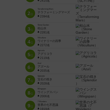
2415名
Terraforming Mars
2
テラフォーミングマーズ
位
2394名
Stone Garden
3
枯山水
位
2281名
Viticulture
4
ワイナリーの四季
位
2272名
Agricola
5
アグリコラ
位
2119名
Azul
6
アズール
位
2035名
Splendor
7
宝石の煌き
位
2028名
Wingspan
8
ウイングスパン
位
2006名
7 Wonders
9
世界の七不思議
位
1919名