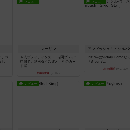
レビュー
レビュー
マーリン
アンブッシュ！：シルバ
オラパ
４人プレイ。インスト1時間プレイ2
1987年にVictory Game
まし
時間半。結構ダイス運と手札のカー
『Silver Sta...
ド運...
約4時間前
by Chaco
約4時間前
by oliber
レビュー
レビュー