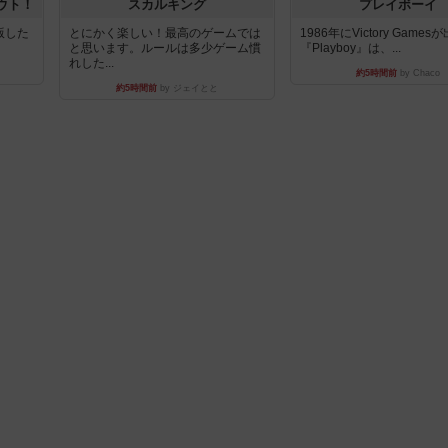
ウト！
スカルキング
プレイボーイ
出版した
とにかく楽しい！最高のゲームでは
1986年にVictory Game
と思います。ルールは多少ゲーム慣
『Playboy』は、...
れした...
約5時間前
by Chaco
約5時間前
by ジェイとと