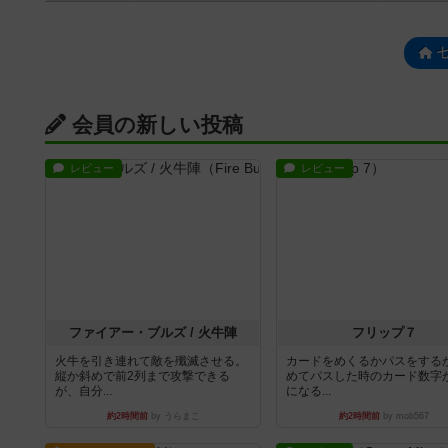
会員の新しい投稿
レビュー
レビュー
ファイアー・ブルズ / 火牛陣
フリップ７
火牛を引き連れて敵を殲滅させる。
カードをめくるかパスをする
縦か斜めで前2列まで攻撃できる
めてパスした時のカード数字
が、自分...
になる...
約2時間前
by うらまこ
約2時間前
by mob567