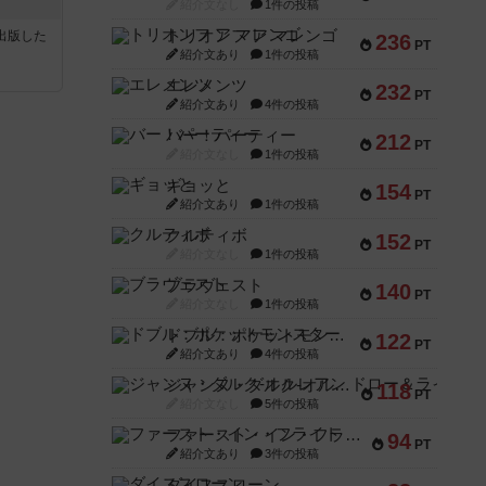
紹介文なし
1件の投稿
トリオンフ ア マレンゴ
sが出版した
236
PT
紹介文あり
1件の投稿
エレメンツ
232
PT
紹介文あり
4件の投稿
バー！パーティー
212
PT
紹介文なし
1件の投稿
ギョッと
154
PT
紹介文あり
1件の投稿
クルティボ
152
PT
紹介文なし
1件の投稿
ブラヴェスト
140
PT
紹介文なし
1件の投稿
ドブル：ポケットモンスター
122
PT
紹介文あり
4件の投稿
ジャンヌ・ダルク-オルレアン ドロー＆ライト
118
PT
紹介文なし
5件の投稿
ファースト・イン・フライト
94
PT
紹介文あり
3件の投稿
ダイススローン