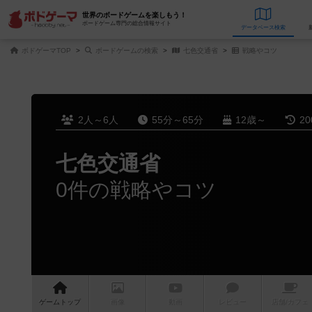
世界のボードゲームを楽しもう！
ボードゲーム専門の総合情報サイト
データベース
検
ボドゲーマTOP
ボードゲームの検索
七色交通省
戦略やコツ
2人～6人
55分～65分
12歳～
2
七色交通省
0件の戦略やコツ
ゲーム
トップ
画像
動画
レビュー
店舗/
カフェ