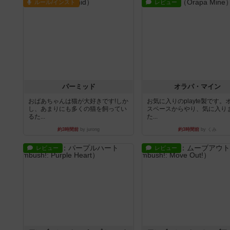
ルール/インスト
レビュー
パーミッド
オラパ・マイン
おばあちゃんは猫が大好きです!しか
お気に入りのplayte製です。
し、あまりにも多くの猫を飼ってい
スペースからやり、気に入り
るた...
た...
約3時間前
by jurong
約3時間前
by くみ
レビュー
レビュー