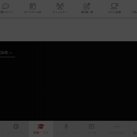
索
新着レビュー
ボードゲーム会
コミュニティ
掲示板一覧
006年～
リプレイ
日記
戦略
・コツ
ルール
/インスト
掲示板
拡張/関連
作
次