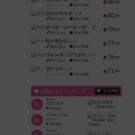
88
PT
紹介文なし
1件の投稿
ガルフストライク
80
PT
紹介文あり
1件の投稿
モズビ－ズ・レイダ－ズ
79
PT
紹介文あり
1件の投稿
リー対グラント
77
PT
紹介文あり
1件の投稿
ブレーキング・アウェイ
75
PT
紹介文あり
4件の投稿
ザ・フラッド
71
PT
紹介文なし
1件の投稿
お気に入りランキング
トップ50
Splendor
1
宝石の煌き
位
4040名
Die Siedler von Catan
2
カタン
位
3616名
Dominion
ドミニオン