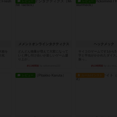
レビュー
レビュー
ュ
メメントオンラインタクティクス
ヘックメック
木箱を
どんどん物量が増えて大変になって
サイコロゲームです1から
大化
いく押し付け合いが楽しいゲーム盛
字と芋虫がかかれたダイス
り上が...
振っ...
約11時間前
by nekomanma222
約13時間前
by みいやん
レビュー
ルール/インスト