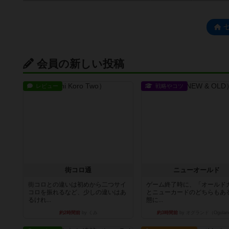
会員の新しい投稿
レビュー
戦略やコツ
街コロ通
ニューオールド
街コロとの違いは初めから二つサイ
ゲーム終了時に、「オールド
コロを振れるなど、少しの違いはあ
とニューカードのどちらもある
るけれ...
態に...
約2時間前
by くみ
約3時間前
by オグランド（Ogulan