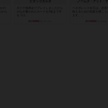
ピタッコカルタ
ノームズ・アット・
とかの
ボドゲ相席会でプレイしましたひら
ベネボレンス女王は、忠実
わから
がなが書かれたカードを2枚まで手
称えるための祝宴を開こう
をつけ...
ます。...
約13時間前
by みいやん
約14時間前
by jurong