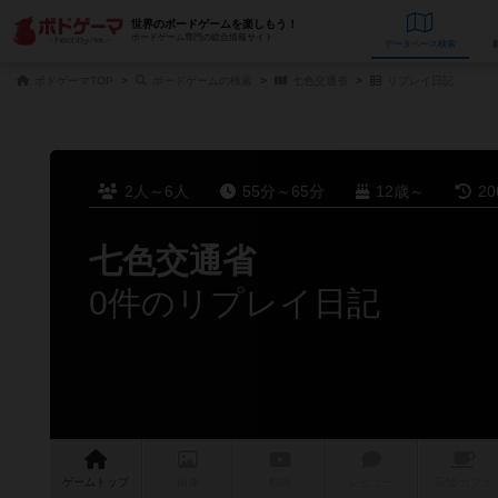
世界のボードゲームを楽しもう！
ボードゲーム専門の総合情報サイト
データベース
検
ボドゲーマTOP
ボードゲームの検索
七色交通省
リプレイ日記
2人～6人
55分～65分
12歳～
2
七色交通省
0件のリプレイ日記
ゲーム
トップ
画像
動画
レビュー
店舗/
カフェ