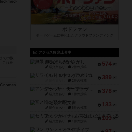
ボドファン
ボードゲームに特化したクラウドファンディング
アクセス数 急上昇中
5までの数
無限まちがいさがし
。これを
574
PT
紹介文あり
2件の投稿
リワイルド：サウスアメリカ
389
PT
紹介文なし
2件の投稿
アンダー・ザ・テーブラー
378
PT
紹介文あり
1件の投稿
宵と暁の呪文書
133
PT
紹介文あり
8件の投稿
セミファイナル ～お前はまだ生きている～
103
PT
紹介文あり
1件の投稿
ワン・トゥ・ファイブ
97