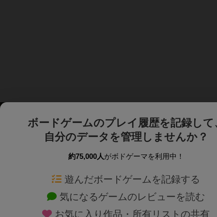
ボードゲームのプレイ履歴を記録して
自分のデータを管理しませんか？
約75,000人
がボドゲーマを利用中！
ボドゲーマTOP
ボードゲーム通販
遊んだボードゲームを記録する
気になるゲームのレビューを読む
ボードゲームを検索する
新作・再入荷情報
お気に入り作品・所有リストの共有
ボードゲームの新着レビュー
定番ボードゲームの通販