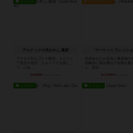
レビュー
ルール/インスト
アルナックの失われし遺跡
マーケットフレッシ
アナログ対人プレイ数回。クニツィ
目的あなたの店先に農産物の
ア先生の名作「エルドラドを探し
戦略的に積み重ねて在庫を最
て」にあ...
し、競合...
約6時間前
by おーちゃん
約11時間前
by jurong
レビュー
レビュー