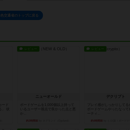
七色交通省のトップに戻る
レビュー
レビュー
ニューオールド
デクリプト
カード
ボードゲームを1,000個以上持って
プレイ感がしっかりしてる
」 状
いるユーザー視点で良かった点と悪
ボードゲームやったなって
か...
ーティ...
d）
約3時間前
by オグランド（Oguland）
約4時間前
by ヒロ(新！ボードゲ