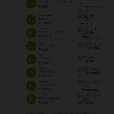
2
テラフォーミングマーズ
位
2395名
Stone Garden
3
枯山水
位
2281名
Viticulture
4
ワイナリーの四季
位
2272名
Agricola
5
アグリコラ
位
2120名
Azul
6
アズール
位
2034名
Splendor
7
宝石の煌き
位
2029名
Wingspan
8
ウイングスパン
位
2006名
7 Wonders
9
世界の七不思議
位
1920名
※Apple、Apple のロゴ は、米国および他の国々で登録された