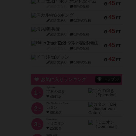
エコーズ・オブ・タイム
45
PT
紹介文なし
8件の投稿
スカルキング
45
PT
紹介文あり
12件の投稿
海兵隊
45
PT
紹介文あり
1件の投稿
Bitter End ブタペスト救出作戦
45
PT
紹介文なし
1件の投稿
ドコジャン
42
PT
紹介文あり
10件の投稿
お気に入りランキング
トップ50
Splendor
1
宝石の煌き
位
4041名
Die Siedler von Catan
2
カタン
位
3616名
Dominion
3
ドミニオン
位
2530名
Battle Line