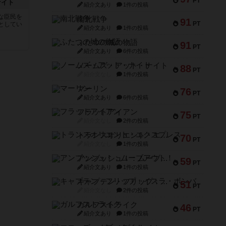
PT
ナイト
紹介文あり
1件の投稿
な臣民を
南北戦争
91
PT
としてい
紹介文あり
1件の投稿
ふたつの城の物語
91
PT
紹介文あり
6件の投稿
ノームズ・アット・ナイト
88
PT
紹介文なし
1件の投稿
マーリン
76
PT
紹介文あり
6件の投稿
フラットアイアン
75
PT
紹介文なし
2件の投稿
トランスオリエント・エクスプレス
70
PT
紹介文なし
1件の投稿
アンブッシュ！：ムーブアウト！
59
PT
紹介文あり
1件の投稿
キャプテン・フリップ：イスラ・ボンバ
51
PT
紹介文なし
2件の投稿
ガルフストライク
46
PT
紹介文あり
1件の投稿