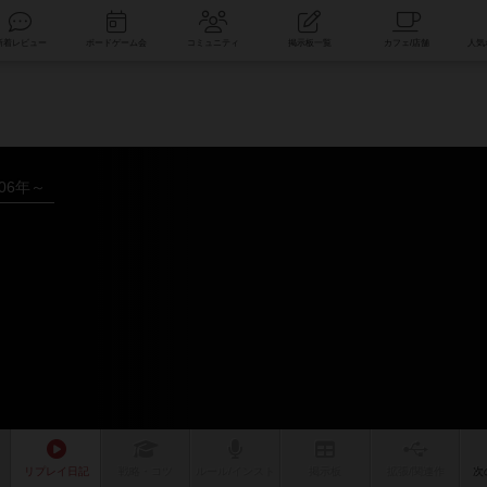
索
新着レビュー
ボードゲーム会
コミュニティ
掲示板一覧
006年～
リプレイ
日記
戦略
・コツ
ルール
/インスト
掲示板
拡張/関連
作
次