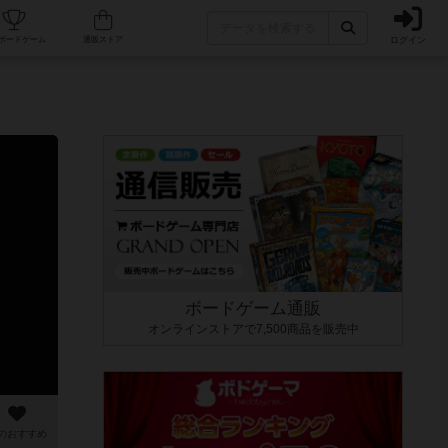
ログイン
カフェ/店舗
人気ボードゲーム
通販ストア
ボードゲーム通販
オンラインストアで7,500商品を販売中
のおすすめ