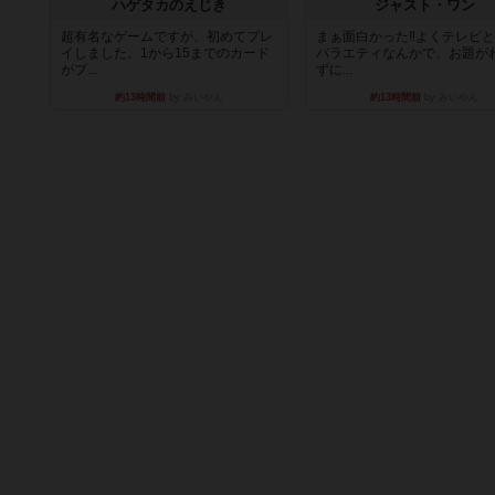
ハゲタカのえじき
ジャスト・ワン
超有名なゲームですが、初めてプレ
まぁ面白かった‼️よくテレビ
イしました。1から15までのカード
バラエティなんかで、お題が
がプ...
ずに...
約13時間前
by みいやん
約13時間前
by みいやん