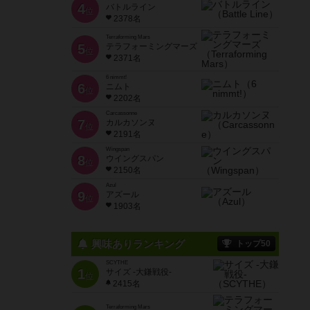
4
バトルライン
位
2378名
Terraforming Mars
5
テラフォーミングマーズ
位
2371名
6 nimmt!
6
ニムト
位
2202名
Carcassonne
7
カルカソンヌ
位
2191名
Wingspan
8
ウイングスパン
位
2150名
Azul
9
アズール
位
1903名
興味ありランキング
トップ50
SCYTHE
1
サイズ -大鎌戦役-
位
2415名
Terraforming Mars