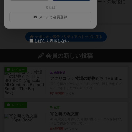
ルブック巻末のデザイナーズ・ノートの最後に
または
理由が書いてあります。
続きを読む（5年以上前）
メールで会員登録
ナポレオン戦争ソリティアのトップに戻る
しばらく表示しない
会員の新しい投稿
レビュー
画像付き
アグリコラ：牧場の動物たち THE BIG BOX
長らく積みゲーになってましたが、腰を据えてプ
レイできましたのでやってみ...
約1時間前
by くみ
レビュー
充実
宵と暁の呪文書
4/5点呪文を修得したり使い魔にトークンを捧げた
りして得点を増やしてい...
約4時間前
by ワタル