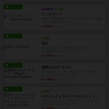
レビュー
画像付き
充実
ワンラウンド
星5軽〜中量級を中心にプレイするゲーマーの感想
です。今回はボードゲーム...
約8時間前
by おとん
レビュー
充実
花火
ずっと前のドイツ年間ゲーム大賞ながら、シンプ
ルで簡単な小ゲームで今でも...
約10時間前
by tamio
レビュー
無限まちがいさがし
6つの場面カード（表、裏で違う絵）が何枚かあ
り、そのうち3つ選んで、同...
約13時間前
by ジェイとと
レビュー
充実
チケットトゥライド / チケットトゥライドアメリカ
デジタルソロプレイ。元祖チケライ？マップがた
くさん出てるからどれをプレ...
約14時間前
by おーちゃん