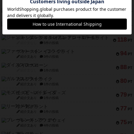
紹介文なし
1件の投稿
ブラヴェスト
140
PT
紹介文なし
1件の投稿
ドブル：ポケットモンスター
122
PT
紹介文あり
4件の投稿
ジャンヌ・ダルク-オルレアン ドロー＆ライト
118
PT
紹介文なし
5件の投稿
ファースト・イン・フライト
94
PT
紹介文あり
3件の投稿
ダイススローン
88
PT
紹介文なし
1件の投稿
ガルフストライク
80
PT
紹介文あり
1件の投稿
モズビ－ズ・レイダ－ズ
79
PT
紹介文あり
1件の投稿
リー対グラント
77
PT
紹介文あり
1件の投稿
ブレーキング・アウェイ
75
PT
紹介文あり
4件の投稿