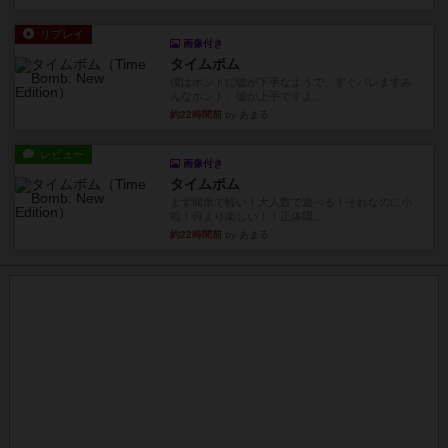
リプレイ
画像付き
タイムボム
僕はホントに嘘が下手なようで、すぐバレますみ
んなホント、嘘が上手ですよ...
約22時間前
by あまる
レビュー
画像付き
タイムボム
まず簡単で軽い！大人数で遊べる！それなのに小
箱！何より楽しい！！正体隠...
約22時間前
by あまる