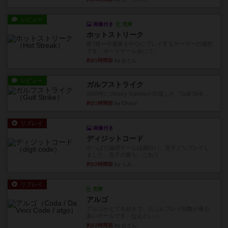
レビュー
画像付き
充実
ホットストリーク
星7軽〜中量級を中心にプレイするゲーマーの感想
です。ボードゲーム会にて...
約21時間前
by おとん
レビュー
ガルフストライク
1983年にVictory Gamesが出版した『Gulf Strik...
約21時間前
by Chaco
リプレイ
画像付き
ディジットコード
やっぱり論理ゲームは面白い。息子とリプレイし
ました。息子の勝ち。これリ...
約22時間前
by くみ
リプレイ
充実
アルゴ
アルゴがとても好きで、たぶんプレイ回数が最も
多いゲームです。なんといっ...
約22時間前
by おとん