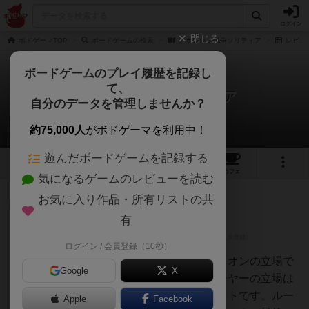
ログイン
閉じる
ボドゲーマTOP
ボードゲームの検索
ナポレオン戦争ソリティア
レビュ
ボードゲームのプレイ履歴を記録し
て、
ナポレオン戦争ソリティア
自分のデータを管理しませんか？
1件のレビュー
約75,000人
がボドゲーマを利用中！
遊んだボードゲームを記録する
5
1
1
トップ
画像
動画
レビュー
カフェ
気になるゲームのレビューを読む
お気に入り作品・所有リストの共
勇者
337名
0名
0
有
ログイン / 会員登録（10秒）
ガンガンズ
ゲームタイトルからするとナポレオンの立場で
Google
X
プレイすると思いますが、プレーヤーの立場は
イギリス首相のウィリアム・ピットです。ルー
Apple
Facebook