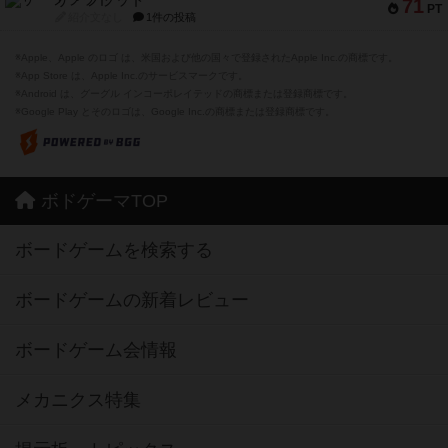
ザ・フラッド
71
PT
紹介文なし
1件の投稿
※Apple、Apple のロゴ は、米国および他の国々で登録されたApple Inc.の商標です。
※App Store は、Apple Inc.のサービスマークです。
※Android は、グーグル インコーポレイテッドの商標または登録商標です。
※Google Play とそのロゴは、Google Inc.の商標または登録商標です。
ボドゲーマTOP
ボードゲームを検索する
ボードゲームの新着レビュー
ボードゲーム会情報
メカニクス特集