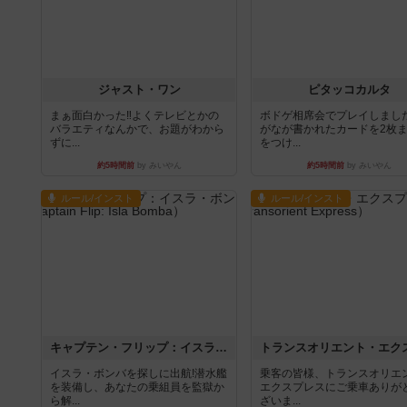
ジャスト・ワン
ピタッコカルタ
まぁ面白かった‼️よくテレビとかの
ボドゲ相席会でプレイしまし
バラエティなんかで、お題がわから
がなが書かれたカードを2枚
ずに...
をつけ...
約5時間前
by みいやん
約5時間前
by みいやん
ルール/インスト
ルール/インスト
キャプテン・フリップ：イスラ・ボンバ
イスラ・ボンバを探しに出航!潜水艦
乗客の皆様、トランスオリエ
を装備し、あなたの乗組員を監獄か
エクスプレスにご乗車ありが
ら解...
ざいま...