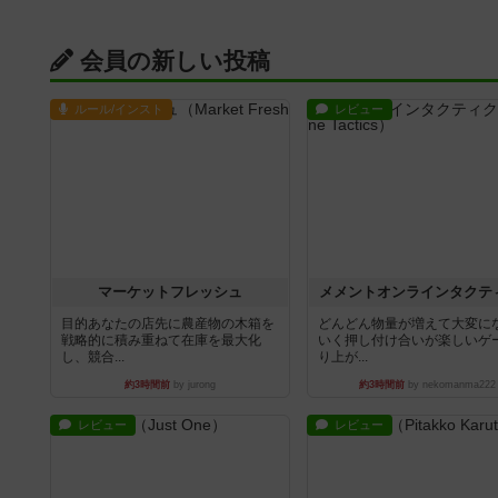
会員の新しい投稿
ルール/インスト
レビュー
マーケットフレッシュ
メメントオンラインタクテ
目的あなたの店先に農産物の木箱を
どんどん物量が増えて大変に
戦略的に積み重ねて在庫を最大化
いく押し付け合いが楽しいゲ
し、競合...
り上が...
約3時間前
by jurong
約3時間前
by nekomanma222
レビュー
レビュー