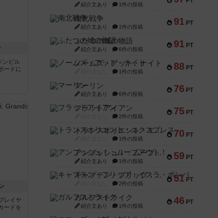
PT
紹介文あり
1件の投稿
南北戦争
91
PT
紹介文あり
1件の投稿
ふたつの城の物語
91
PT
ン
紹介文あり
6件の投稿
ジンビル
ノームズ・アット・ナイト
88
PT
ボードに
紹介文なし
1件の投稿
マーリン
76
PT
紹介文あり
6件の投稿
フラットアイアン
75
PT
紹介文なし
2件の投稿
トランスオリエント・エクスプレス
70
PT
紹介文なし
1件の投稿
アンブッシュ！：ムーブアウト！
59
PT
紹介文あり
1件の投稿
キャプテン・フリップ：イスラ・ボンバ
51
PT
紹介文なし
2件の投稿
ン
ガルフストライク
46
プレイヤ
PT
紹介文あり
1件の投稿
カードを