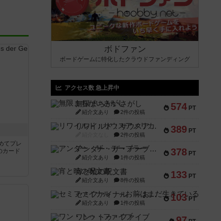
ボドファン
ボードゲームに特化したクラウドファンディング
アクセス数 急上昇中
無限まちがいさがし
574
PT
紹介文あり
2件の投稿
リワイルド：サウスアメリカ
389
き
PT
紹介文なし
2件の投稿
めてプレ
アンダー・ザ・テーブラー
378
のカード
PT
紹介文あり
1件の投稿
宵と暁の呪文書
133
PT
紹介文あり
8件の投稿
セミファイナル ～お前はまだ生きている～
103
PT
紹介文あり
1件の投稿
ワン・トゥ・ファイブ
97