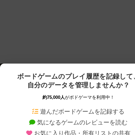
ボードゲームのプレイ履歴を記録して
自分のデータを管理しませんか？
約75,000人
がボドゲーマを利用中！
ボドゲーマTOP
ボードゲーム通販
遊んだボードゲームを記録する
気になるゲームのレビューを読む
ボードゲームを検索する
新作・再入荷情報
お気に入り作品・所有リストの共有
ボードゲームの新着レビュー
定番ボードゲームの通販