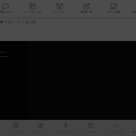
索
新着レビュー
ボードゲーム会
コミュニティ
掲示板一覧
作品データ
画像
年～
リプレイ
日記
戦略
・コツ
ルール
/インスト
掲示板
拡張/関連
作
次