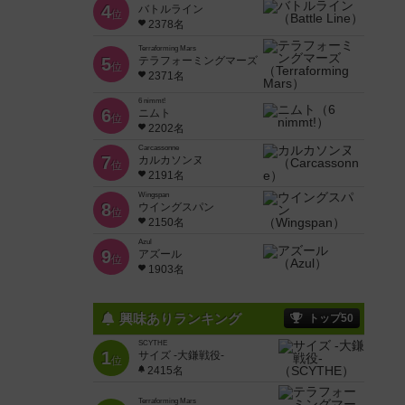
4
バトルライン
位
2378名
Terraforming Mars
5
テラフォーミングマーズ
位
2371名
6 nimmt!
6
ニムト
位
2202名
Carcassonne
7
カルカソンヌ
位
2191名
Wingspan
8
ウイングスパン
位
2150名
Azul
9
アズール
位
1903名
興味ありランキング
トップ50
SCYTHE
1
サイズ -大鎌戦役-
位
2415名
Terraforming Mars