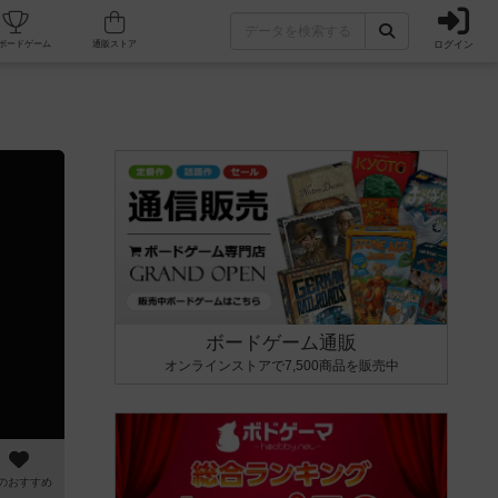
ログイン
カフェ/店舗
人気ボードゲーム
通販ストア
ボードゲーム通販
オンラインストアで7,500商品を販売中
のおすすめ