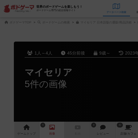
世界のボードゲームを楽しもう！
ボードゲーム専門の総合情報サイト
データベース
検
ボドゲーマTOP
ボードゲームの検索
マイセリア 日本語版の通販/商品詳細
1人～4人
45分前後
9歳～
2023
マイセリア
5件の画像
5
8
42
ゲーム
トップ
画像
動画
レビュー
店舗/
カフェ