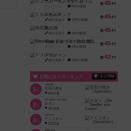
エコーズ・オブ・タイム
45
PT
紹介文なし
8件の投稿
スカルキング
45
PT
紹介文あり
12件の投稿
海兵隊
45
PT
紹介文あり
1件の投稿
Bitter End ブタペスト救出作戦
45
PT
紹介文なし
1件の投稿
ドコジャン
42
PT
紹介文あり
10件の投稿
お気に入りランキング
トップ50
Splendor
1
宝石の煌き
位
4041名
Die Siedler von Catan
2
カタン
位
3616名
Dominion
3
ドミニオン
位
2530名
Battle Line