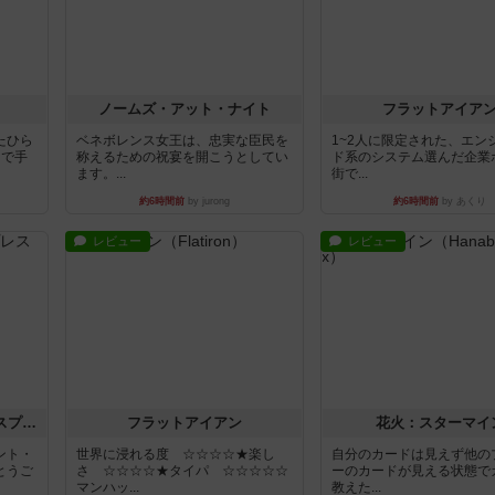
ノームズ・アット・ナイト
フラットアイア
たひら
ベネボレンス女王は、忠実な臣民を
1~2人に限定された、エン
まで手
称えるための祝宴を開こうとしてい
ド系のシステム選んだ企業
ます。...
街で...
約6時間前
by jurong
約6時間前
by あくり
レビュー
レビュー
トランスオリエント・エクスプレス
フラットアイアン
花火：スターマイ
ント・
世界に浸れる度 ☆☆☆☆★楽し
自分のカードは見えず他の
とうご
さ ☆☆☆☆★タイパ ☆☆☆☆☆
ーのカードが見える状態で
マンハッ...
教えた...