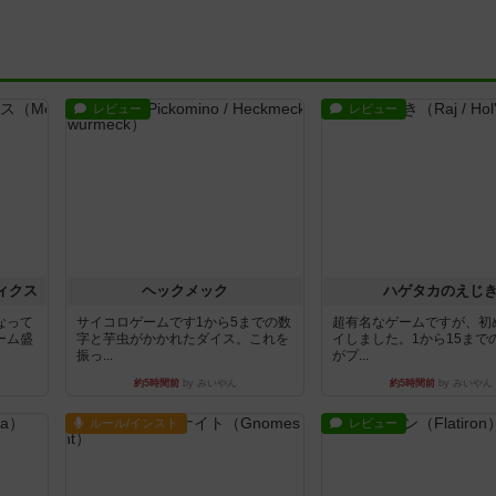
レビュー
レビュー
ィクス
ヘックメック
ハゲタカのえじ
なって
サイコロゲームです1から5までの数
超有名なゲームですが、初
ーム盛
字と芋虫がかかれたダイス。これを
イしました。1から15まで
振っ...
がプ...
約5時間前
by みいやん
約5時間前
by みいやん
ルール/インスト
レビュー