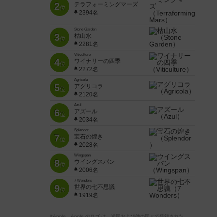
2
テラフォーミングマーズ
位
2394名
Stone Garden
3
枯山水
位
2281名
Viticulture
4
ワイナリーの四季
位
2272名
Agricola
5
アグリコラ
位
2120名
Azul
6
アズール
位
2034名
Splendor
7
宝石の煌き
位
2028名
Wingspan
8
ウイングスパン
位
2006名
7 Wonders
9
世界の七不思議
位
1919名
※Apple、Apple のロゴ は、米国および他の国々で登録された